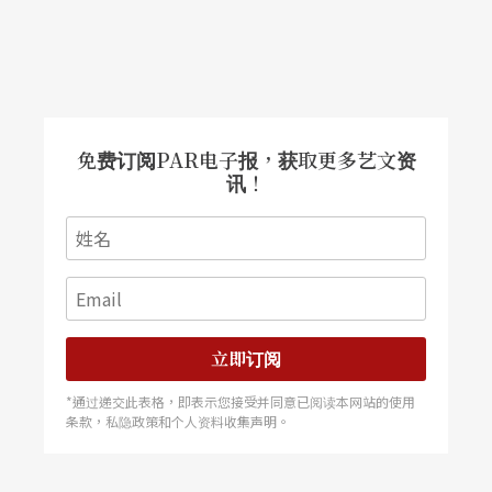
《男生》中的「新娘」每次的出现都有不同的象征
意涵，如时代的交替、男人的调情、性别的顚覆、
传统与现代的焦虑等。《天使》的持伞者虽可视为
神秘人，但无形地另一层想像空间的天使也可视为
免费订阅PAR电子报，获取更多艺文资
讯！
神秘人的代表。《出游》的持伞者，如死神随侍在
侧，令人有不安的压迫。
另外两支舞作则属于动作性的舞蹈。
Dancing to Music是美国编舞者Victoria Marks一九
立即订阅
八八年於伦敦首演的作品。舞作中的四位舞者双手
*通过递交此表格，即表示您接受并同意已阅读本网站的使用
条款，私隐政策和个人资料收集声明。
紧握、垂放于身前，横排在舞台中央，冷冷地做著
整齐地上看、侧看、下俯身的简单动作。舞者在经