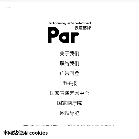
:::
过长时间的动作重复之后，才有了彼此轻微的接触
与互看，舞蹈因打破了长久的冷漠而有了温馨的感
觉。整个舞作的感受虽淡淡的，却意味深长。编舞
者以简单的动作元素、简洁的意象，营造出人与人
PAR 表演艺术杂志
之间的关系，引述人性内面对爱与关怀的需求，是
关于我们
属于极限主义风格的舞作。
联络我们
广告刊登
《晶属时代》是由出生于柬埔寨、习舞于澳洲的张
电子报
晓雄所编作。舞作以速度感、强烈的动作质地，企
国家表演艺术中心
图营造出今日社会急速变化的现象。在独舞、双人
国家两厅院
网站导览
舞、群舞的结构中展现舞者的技巧，有较多的关节
性动作及臀部的扭动。
国家表演艺术中心国家两厅院《PAR表演艺术》版权所有
本网站使用 cookies
©
2022
Performing arts redefined. All Rights Reserved