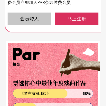
费会员立即加入PAR杂志付费会员
校及社区。今年三月在台北新舞台的剧场正式与大
都会的观众见面，不同于云门一团的大制作，二团
会员登入
马上注册
以精简的呈现，结合美国、香港、台湾等五位编舞
者的作品。
舞作展现舞者能力
这五支作品可分为敍述性与动作性两种形式。
投票
《男生》是香港伍宇烈于一九九六年为香港城市当
代舞团编的舞作，一九九八年获第六届国际编舞大
票选你心中最佳年度戏曲作品
赛（Bagnolet）编舞奖。《男生》的表演区几乎集
68%
《梦在海潮那边》
中在接近观众的半个舞台，压缩的空间充分展现历
史的变迁，充分运用情境与动作来产生张力。舞作