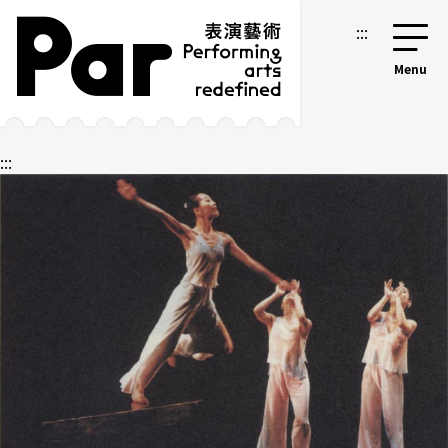
跳到主要内容区块
网站导览
:::
:::