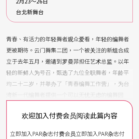
2月23〜26日
台北新舞台
靑春、有活力的年轻舞者观众爱看，年轻的编舞者
更被期待。云门舞集二团，一个被关注的新组合成
立于去年五月，邀请到罗曼菲担任艺术总监。以年
轻的新鲜人为号召，甄选了九位全职舞者，年龄平
均二十二岁，并举办了「靑春编舞工作营」，为台
湾新一代编舞者提供一个可以无忧无虑的编舞园
地。
欢迎加入付费会员阅读此篇内容
去年九月二十八日于马祖首演后，云门二团以舞作
立即加入PAR杂志付费会员立即加入PAR杂志付
结合演讲或示范的展演方式，巡展于台湾的鄕镇学