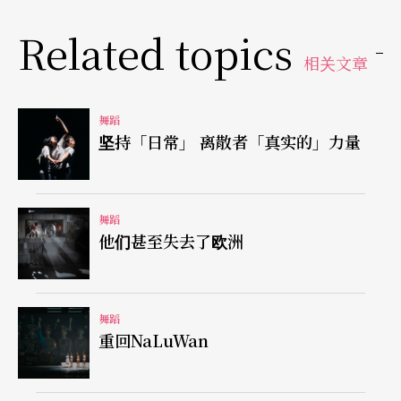
压倒在地。
Related topics
相关文章
此舞作在台湾的演出虽做了部分修改，但在其中仍
可看到香港人回归前的焦虑，反讽传统与顚覆性别
舞蹈
坚持「日常」 离散者「真实的」力量
的手法极端强烈，令人惊撼，呈现出编舞者在传统
与现代之间的徘徊，虽淡淡的，但骨子里仍旧充满
著历史变迁与回归的惶恐。
舞蹈
他们甚至失去了欧洲
卓庭竹的作品《天使在吗？》，三女一男在梦的飘
忽中寻找著、呼唤著，无愁的嬉游只为了寻找天
舞蹈
使。编舞者以梦境式的手法，表现出明知天使不
重回NaLuWan
在，却仍欲寻找出天使的下落的踌躇。轻轻淡淡地
营造少女不知愁、梦幻般的景致，却经常因太多的