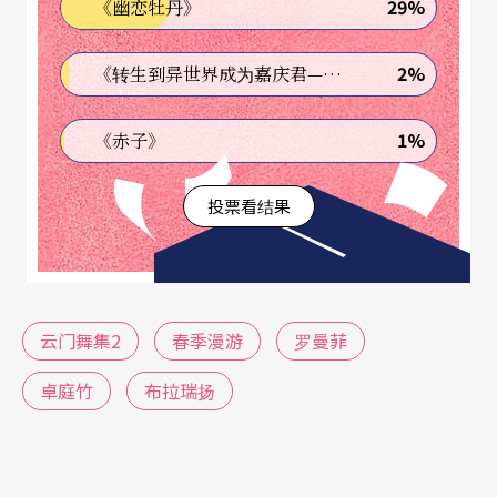
29%
《幽恋牡丹》
一开始就运用倒数计时器预示著时间的迫近，以新
娘为轴，引发各种事件。在配音的掌声中，身穿凤
2%
《转生到异世界成为嘉庆君—发现我的祖先是诈骗集团!?》
冠霞披中国古装新娘与仅穿底裤的男生，于微高起
1%
《赤子》
的方形平台的主区位交替。
投票看结果
四位男舞者在吉他配乐中展现男生的活跃与刚健，
深沈的新娘来回慢步走过。当新娘再次站定于主区
位时，卸下了古装服饰的「她」赫然是一刚强男儿
身，并且在改编的《男儿当自强》乐声中跳起芭蕾
云门舞集2
春季漫游
罗曼菲
基本动作，与另外四位跳著中国武术的男生相对起
卓庭竹
布拉瑞扬
舞。舞到最后，计时器也到了归零的时刻，男生们
相继脱去身上衣裤并渐渐地倒下，有的躺在地上抱
著凤冠霞披挣扎著、有的被由内台丢出的传统古装