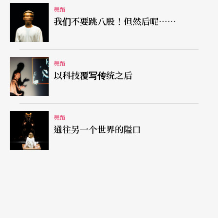
技巧性推举动作与硬木桌的攀滑，破坏了轻的质
舞蹈
我们不要跳八股！但然后呢……
地。
布拉瑞扬的作品《出游》，幽秘的死神撑著黑伞一
舞蹈
直跟随在梦游的少女身边。少女多次被穿上衣饰，
以科技覆写传统之后
却不满意地一件件脱掉。与其说她在梦游倒不如说
她是自恋及企图寻找自我的归属来得贴切，终了却
舞蹈
幻灭在死神之下。作品中呈现的是对环境的无奈、
通往另一个世界的隘口
对生命的不安，虽属沈重，却时有一些小趣味来冲
淡。《出游》深情款款地陶醉在梦游中，缓缓道出
对死亡的无奈，没有伟大的情节却有死亡情境。
这三支舞作是较属于有情境的敍述性舞作，其中的