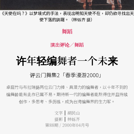
《天使在吗？》以梦境式的手法，表现出明知天使不在，却仍欲寻找出天
使下落的踌躇。（林铄齐 摄）
舞蹈
演出评论／舞蹈
许年轻编舞者一个未来
评云门舞集2「春季漫游2000」
卓庭竹与布拉瑞扬两位云门力捧、具潜力的编舞者，以十年不到的
编舞龄能有此作已属不易。期待新一代的编舞者能熬得住并且持续
创作，多思考、多历练，成为台湾编舞界的生力军。
|
文字
胡民山
|
摄影
林铄齐
第88期 / 2000年04月号