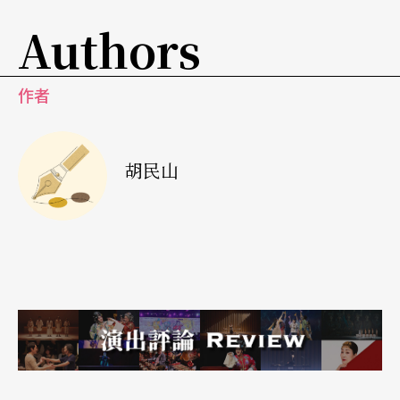
许多情境及符号，也可感受出编舞者内心所属的不
Authors
安景象。
这三支舞作亦各有不同的道具运用与神秘人的出
作者
现。《男生》的吉他不只是嬉弹的乐器，不但与舞
者的肢体结成一体，在舞者对其抚摸与亲吻的亲密
胡民山
动作时，转化为有生命的物件；横隔上下舞台的把
杆，则意味著现在与不知的未来。《天使在吗？》
的透明伞、《出游》的黑伞，虽营造出神秘的气
氛，但缺少多层次的运用。《天使在吗？》的大型
长桌也角色化地变成羽毛飘落的地点、倾斜嬉戏的
溜滑梯，亦是深沈的门板。《出游》中遮盖的白
布，则意味著被社会的淹没与死亡。