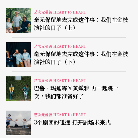
问：玉慧与明夏可以谈谈两人的相遇吗？
艺次元曼波 HEART to HEART
毫无保留地去完成这件事：我们在金枝
明夏：
说起我们的相遇，那是在一次电影试映会
演社的日子（上）
中，当时我们两人都是记者。试映会放的片是《魔
鬼二世》，一部有点无聊的片子，通常我是不会看
艺次元曼波 HEART to HEART
毫无保留地去完成这件事：我们在金枝
这种片的，阿诺．史瓦辛格在片中怀孕，感觉很
演社的日子（下）
笨。片子的拷贝过了一两个小时迟迟未抵达，所有
记者等得有点不耐烦，而我原本已经想要离开，就
艺次元曼波 HEART to HEART
巴鲁．玛迪霖Ｘ黄媺雅 再一起跳一
在此时看见了玉慧。第一眼看到玉慧，印象最深的
次，我们都准备好了
是她有一种艺术家特有的忧郁气质。是一种可以带
出很多艺术性创作的忧郁气质。接著，那部片开始
艺次元曼波 HEART to HEART
3个剧团的碰撞 打开剧场未来式
以后，我是最后一个入座的。找座位的时候，我就
去坐在她旁边，灯暗下来，我有点不知道该说什