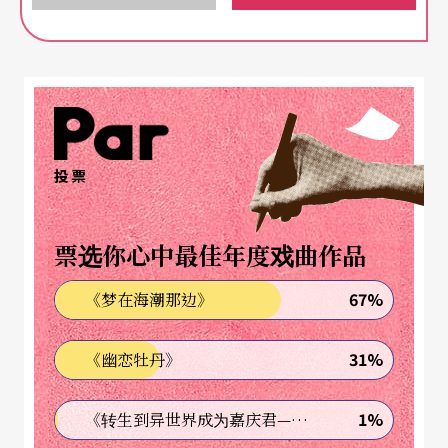
两个创作心灵，在同一个屋簷下十三年，历历看著
对方一路走来的文学足迹，既严肃，又深情。
在明夏的眼中，陈玉慧「有一种艺术家特有的忧郁
气质，是一种可以带出很多艺术性创作的忧郁气
投票
质」，「她的确在追寻永恒，在每一个作品中探索
最纯粹和独特的形式，而阅读她的书使我感受到轻
票选你心中最佳年度戏曲作品
微的痛苦，因为那是孤独者的心穹，那是渴望爱的
叫喊，那是向真理的绝对追寻。」
67%
《梦在海潮那边》
在玉慧的眼里，明夏「这个人很好玩，同时有点
31%
《幽恋牡丹》
怪」，「很细心又很天马行空」，而且「很能激发
1%
《转生到异世界成为嘉庆君—发现我的祖先是诈骗集团!?》
别人的灵感」，而明夏《最美的时刻》却令她惊吓