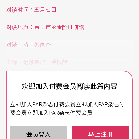
对谈时间：五月七日
对谈地点：台北市永康阶咖啡馆
对谈主持：黎家齐
翻译、记录整理：黄枫皓
陈玉慧五月出了一本新的散文集《德国时间》，扉
欢迎加入付费会员阅读此篇内容
页上题著「献给明夏我丈夫」。
立即加入PAR杂志付费会员立即加入PAR杂志付
明夏．柯内留斯也在五月出版他第一本小说《最美
费会员立即加入PAR杂志付费会员
的时刻》中文版，扉页上题著「献给我的妻子陈玉
慧」。
会员登入
马上注册