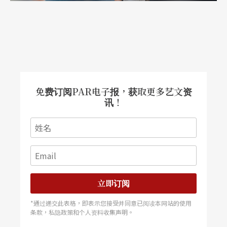
问：明夏，你怎么看待你的妻子，这样一位在台湾
长大，然后大半生都客居异国的女性？
明夏：
我觉得她很有都会气质，对德国文化的了
解，比我还深入。我觉得她很迷人，心胸开敞，会
说好多种语言。仿佛一个人可当五个人用。
免费订阅PAR电子报，获取更多艺文资
讯！
玉慧：「寻家是寻找自我的过程。」
立即订阅
明夏：
「我们不管去到哪里，在彼此的身边，就觉
*通过递交此表格，即表示您接受并同意已阅读本网站的使用
条款，私隐政策和个人资料收集声明。
得有家的感觉。」