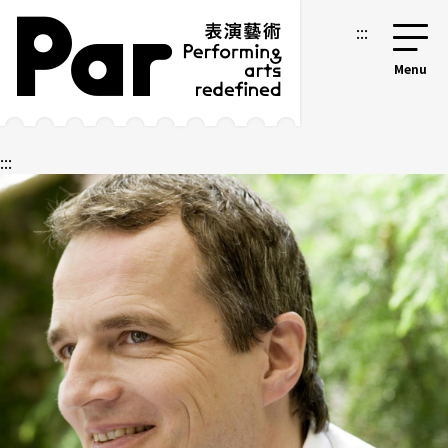
跳到主要内容区块
网站导览
:::
:::