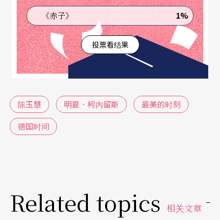
又惊艳：「作为他的伴侣那么多年，我被他的文字
1%
《赤子》
所传达的致命美感惊吓，我似乎从中看到明夏不为
人所知的一面，他的生命里隐藏著一个秘密，只有
投票看结果
写作才能把它召唤出来。」
有趣的是，两个人都是面貌多元的「文字工作
陈玉慧
明夏．柯内留斯
最美的时刻
者」，也都学过戏剧、当过记者，但发展的路途却
又各自缤纷；不同的文化背景，反而让他们透过彼
德国时间
此的眼睛更认识自己的来处。
五月初夏，陈玉慧与明夏来到永康街花木扶疏的咖
啡馆，告诉我们，关于他与她与他们的相遇及创作
Related topics
人生。
相关文章