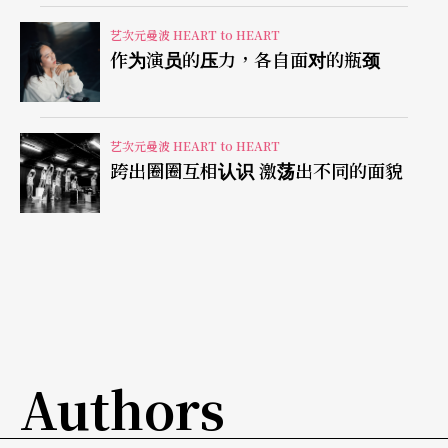
么。
艺次元曼波 HEART to HEART
作为演员的压力，各自面对的瓶颈
玉慧：
接著他问说，「你也是来看电影的喔？」，
然后把毛衣脱掉。他说，脱掉毛衣这样比较好讲
艺次元曼波 HEART to HEART
话。后来他一直很后悔，一开始怎么说这么笨的
跨出圈圈互相认识 激荡出不同的面貌
话，其实我们当时都差不多啊。至于我看到明夏的
第一印象，我觉得这个人很好玩，同时有点怪。这
第一印象一直存留在我们的心里，直至今日我还是
觉得他很好玩、有点怪。
那已经是十三年前的事了，很快。
Authors
问：明夏形容玉慧像是「一颗孤星」，认识明夏以
后，玉慧你有觉得安定下来吗？