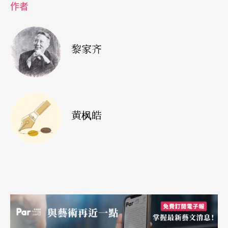
作者
玉慧：
我觉得认识他以后，最大的改变是人生的题
目，从无家变成有家，我慢慢地发现，原来他就是
黎家齐
我的「家」。
明夏：
我补充一下，我们搬家搬了好多次，最近才
刚从湖边的家搬回市区，我也希望这是我们最后一
黄枫皓
次大搬家了。不过就像刚刚玉慧说的，我们不管去
到哪里，在彼此的身边，就觉得有家的感觉。
问：是因为工作所以一直搬家吗？
玉慧：
其实不是，寻家是寻找自我的过程。