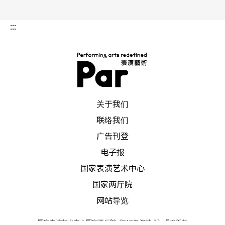
问：明夏的这个名字，是玉慧取的，在玉慧的文章
:::
也提到明夏很会做家事，跟大家典型认为的德国男
人不一样？
玉慧：
我认识他之前，有一些朋友警告我说，千万
PAR 表演艺术杂志
不要嫁给德国人，他们周末只会洗车，其他什么事
关于我们
联络我们
都不做，这一点我其实不在意。后来嫁给明夏，我
广告刊登
发现他什么都洗，就是不洗车。他很喜欢做家事，
电子报
也常常载我去机场、叮咛我东西要带齐，有点像我
国家表演艺术中心
妈妈。
国家两厅院
网站导览
明夏：
这算是一种赞美吗？
国家表演艺术中心国家两厅院《PAR表演艺术》版权所有