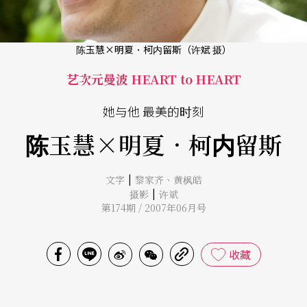
陈玉慧×明夏．柯内留斯（许斌 摄）
艺次元曼波 HEART to HEART
她与他 最美的时刻
陈玉慧×明夏．柯内留斯
|
文字
黎家齐
、
黄枫皓
|
摄影
许斌
第174期 / 2007年06月号
收藏