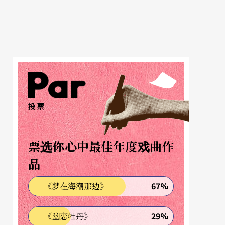
投票
票选你心中最佳年度戏曲作
品
67%
《梦在海潮那边》
29%
《幽恋牡丹》