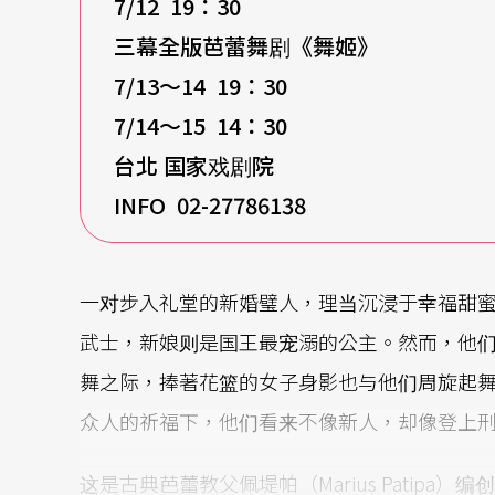
7/12 19
：30
三幕全版芭蕾舞剧《舞姬》
7/13
～14 19
：30
7/14
～15 14
：30
台北
国家戏剧院
INFO 02-27786138
一对步入礼堂的新婚璧人，理当沉浸于幸福甜
武士，新娘则是国王最宠溺的公主。然而，他
舞之际，捧著花篮的女子身影也与他们周旋起
众人的祈福下，他们看来不像新人，却像登上
这是古典芭蕾教父佩堤帕（Marius Patipa