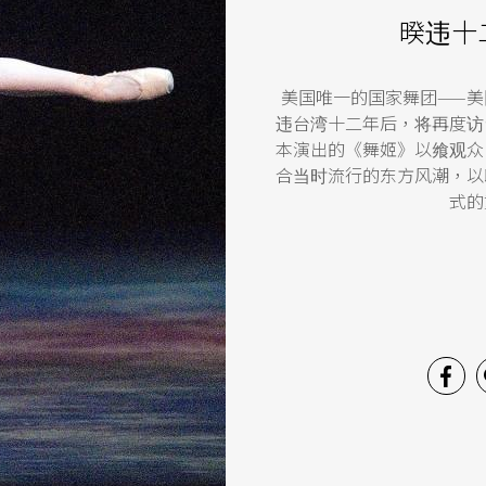
暌违十
美国唯一的国家舞团——美国芭蕾舞
违台湾十二年后，将再度访
本演出的《舞姬》以飨观众
合当时流行的东方风潮，以
式的