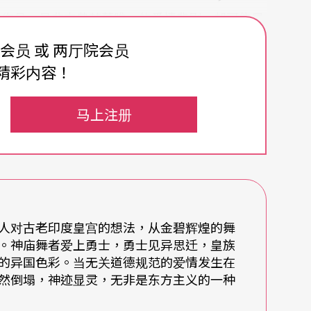
的作品，虽非古典芭蕾唯一的爱情悲剧，却可能是
舞剧。
费会员 或 两厅院会员
精彩内容！
马上注册
景，演绎一场有公主却无王子的非典型三角恋。女
ya），拥有出色美貌与惊人舞技，更和王宫内出类
慕尼姬雅的祭司从中作梗，那厢国王竟要索罗成为
人对古老印度皇宫的想法，从金碧辉煌的舞
海誓的心上人，祭司密告国王尼姬雅与索罗的恋
。神庙舞者爱上勇士，勇士见异思迁，皇族
；心地善良的甘札蒂召来情敌，要她趁机逃离王宫
的异国色彩。当无关道德规范的爱情发生在
然倒塌，神迹显灵，无非是东方主义的一种
转为仇恨，两女上演起「不是妳死、便是我亡」的
花篮给尼姬雅，造成舞姬在剧毒中翩翩起舞直至身