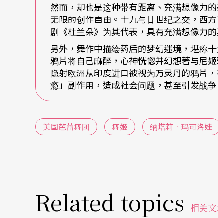
然而，却也是这种带有距离、充满想像力的
亡。
无限的创作自由。十九与廿世纪之交，西方
剧《杜兰朵》为其代表，具有充满想像力的
目击爱人惨死的索罗至此皤然醒悟，却悔不当
另外，舞作中描绘药后的梦幻迷境，堪称十
鸦片将自己麻醉，心神恍惚并幻想著与尼姬
情。然而，婚礼近在眼前，杀人的夺爱的背叛
隐射欧洲从印度进口被视为万灵丹的鸦片，
快……
瘾」副作用，造成社会问题，甚至引发战争
「这故事不像其他王子公主的童话式芭蕾舞剧
让观众在很短时间内进入情境，是很具代表性
美国芭蕾舞团
舞姬
纳塔莉．玛可洛娃
《舞姬》的王泽馨如此分析。
暌违十二年再访演出精采《舞姬》
Related topics
一九四○年创团的美国芭蕾舞团，历经露西亚．切斯（L
相关文
Smith）、米夏．巴瑞辛尼可夫（Mikhail Ba