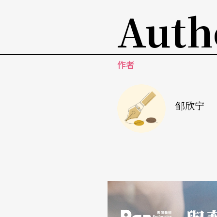
悠荡于索罗和甘札蒂之间的三人舞场面，或神
Auth
成就了《舞姬》超越时代的戏剧力量，也让这
「开幕之夜」舞星上阵飙选粹
作者
在现任艺术总监Kevin McKenzie领军下
括了诠释角色以内敛典雅见长的首席茱莉．肯特（J
邹欣宁
团的美国舞者大卫．荷伯格（David Hallberg
爱的Daniil Simkin和Sarah Lane等
艺，带来
Cruel World
、
Diana & Acteon
、巴黎火
her Wheeldon）编创的
Thirteen Diversions
等
作为美国国家级舞团，自然背负文化交流的使命
「开幕之夜」和《舞姬》都由长荣交响乐团现