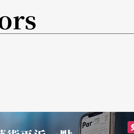
殿崩塌的景象出现在优雅古典的芭蕾舞台上，在在
ors
支舞剧重新完整现身于世人面前。
，此次ABT浩浩荡荡共有一百卅位团员来台演出，其中包
ulie Kent）、首位加入俄罗斯波修瓦芭蕾舞
）、当红明星舞者Xiomara Rayes、深受台湾观众喜
。除了《舞姬》外，ABT舞星也将于「开幕之夜」轮番登台献
焰双人舞，以及克里斯多佛．惠尔顿（Christop
古典、现代芭蕾选粹。
，ABT至各国演出都会与当地乐团合作，此次
场演出，而舞团也会征选当地演员参与演出群众角