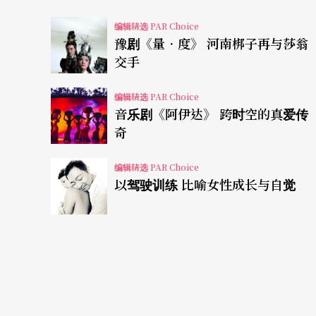
可洛娃、杰瑞米．罗宾斯、崔拉．莎普等明星
编辑精选 PAR Choice
国，是美国唯一的国家舞团，而睽违十二年后
豫剧《量．度》 河南梆子再与莎翁
交手
演出的《舞姬》以飨观众。
编辑精选 PAR Choice
王泽馨指出，《舞姬》的内容不同于台湾观众
音乐剧《阿伊达》 跨时空的真爱传
奇
却有其经典地位。佩堤帕版本于一八七七年首
后，驰名国际的芭蕾伶娜纳塔莉．玛可洛娃（Natal
编辑精选 PAR Choice
江湖。
以驾驶训练 比喻女性成长与自觉
和巴瑞辛尼可夫同样赴美寻求政治庇护的玛可
〈黑暗王国Kingdom of the Shades〉
缓缓出现，整齐划一的优美身段，是《舞姬》最令人
赞她改造了ABT的群舞演员。一九七九年，玛