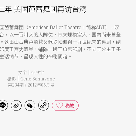
二年 美国芭蕾舞团再访台湾
团（American Ballet Theatre，简称ABT），暌
台，以一百卅人的大阵仗，带来规模宏大、国内尚未曾全
。这出由古典芭蕾教父佩堤帕编创十九世纪末的舞剧，结
印度王宫为背景，铺陈一段三角恋悲剧，不同于公主王子
童话情节，呈现人性的神秘阴暗。
|
文字
邹欣宁
|
摄影
Gene Schiavone
第234期 / 2012年06月号
收藏