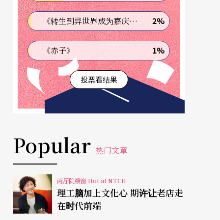
2%
《转生到异世界成为嘉庆君—发现我的祖先是诈骗集团!?》
1%
《赤子》
投票看结果
Popular
热门文章
两厅院橱窗 Hot at NTCH
理工脑加上文化心 期许让老店走
在时代前端