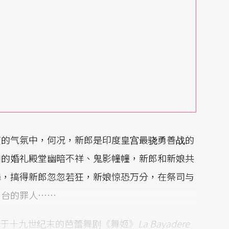
蜜的气氛中，何况，新郎是印度皇宫最骁勇善战的
们的婚礼殿堂幽暗不祥、鬼影幢幢，新郎和新娘共
舞，搞得新郎忽忽若狂，新娘惊恐万分，在祭司与
刑台的罪人……
）编创于十九世纪末的芭蕾舞剧《舞姬》
La Bayadere