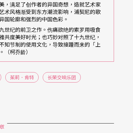
美，满足了创作者的异国奇想，造就艺术家
艺术风格渐受到东方潮流影响，浦契尼的歌
异国轮廓和强烈的中国色彩。
初，因而沉溺于鸦片，靠幻觉满足与爱人共舞的欢
九世纪的前卫之作。伤痛欲绝的索罗用吸食
雅共度美好时光；也巧妙对照了十九世纪，
的死去的，通通群聚一堂，不讨个恩怨了结不痛
不知节制的使用文化，导致接踵而来的「上
。（柯乔龄）
，『人味』很重，充满神秘感，角色性格鲜明，能
的经典作品。」此次引进美国芭蕾舞团来台演出
茱莉．肯特
长荣交响乐团
ucia Chase）、奥利佛．史密斯（Oliver
章
ryshnikov）等艺术总监的领导，以及与巴兰钦、玛