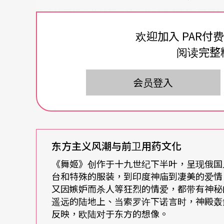
令人怵目惊心的结尾。这出比《天鹅湖》更早
结合最多当时流行元素、也最充满人性的芭蕾
欢迎加入 PAR付
阅读完整
印度王宫中的三角恋悲剧
会员登入
佩堤帕选择东方异国风情浓厚的印度王宫为背
主角是婆罗门神庙最杰出的舞者尼姬雅（Niki
拔萃的武士索罗（Solor）相恋，怎奈这厢爱
驸马爷，迎娶公主甘札蒂（Gamzatti）。
东方主义风潮与前卫用药文化
《舞姬》创作于十九世纪下半叶，呈现俄国
被公主美貌所惑的索罗，眨眼便忘了原本山盟
台和特殊的服装，到印度神庙到凄美的爱情
情，原想置索罗于死，国王却下令处死尼姬雅
又因嫉妒而杀人等狂烈的情爱，都带有神秘
遥远的陆地上、当索罗许下诺言时，神殿轰
求生路，却因尼姬雅试图下手除掉情敌，仁慈
反映，欧陆对于东方的想像。
老戏码。甘札蒂假索罗之名，送了藏有毒蛇的