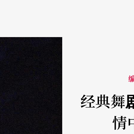
编
经典舞
情