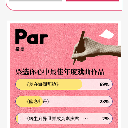
明华园八个子团中，名号响、戏路多、能见度也最
高的明华园天字团，多次入围国艺会「歌仔戏制作
专案」，编导演实力早已备受肯定，此回新作《宫
变》再求突破。当家小生陈昭香一人挑战两角，一
投票
个是饱读诗书，温文尔雅，仁德敦厚却不谙世情险
恶的东宫太子；一个是大字不识几个，不学无术却
票选你心中最佳年度戏曲作品
一身热血、义气为先的市井小民；天差地远的身分
69%
《梦在海潮那边》
背景却因相同容貌让两人命运相连，一台集结宫廷
斗争、政治权谋、市井风情与男女情爱的好戏就此
28%
《幽恋牡丹》
展开。
2%
《转生到异世界成为嘉庆君—发现我的祖先是诈骗集团!?》
勇于创新、题材多元、颠覆传统的春美歌剧团，新