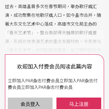
过去，高雄县曾多次在春节期间，举办歌仔戏汇
演，成功聚集在地歌仔戏人口。如今县市合并，随
著大东文化艺术中心落成，高雄市文化局主办的
「春天艺术节」，整合南部得天独厚的歌仔戏资
源，形成在地表演艺术的重点发展特色。今年参与
「春天艺术节」的团队阵容坚强，除了明华园天字
戏剧团、春美歌剧团及尚和歌仔戏剧团等在地歌仔
欢迎加入付费会员阅读此篇内容
戏团，推出全新制作之外，更邀来薪传歌仔戏团、
唐美云歌仔戏团、明华园戏剧总团共襄盛举。此
立即加入PAR杂志付费会员立即加入PAR杂志付
外，来自对岸、都马调起源地的漳州市芗剧团，也
费会员立即加入PAR杂志付费会员
将首度登上高雄的舞台，进行两岸深度文化交流。
会员登入
马上注册
在地歌仔戏团推出精采新制作