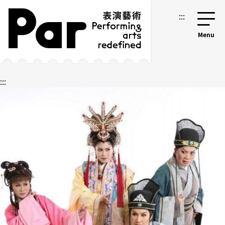
跳到主要内容区块
网站导览
:::
:::