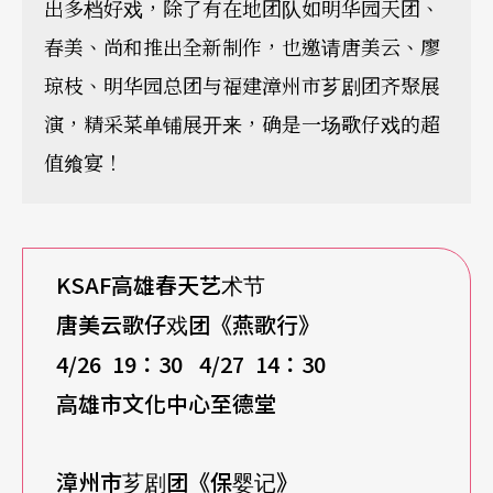
出多档好戏，除了有在地团队如明华园天团、
春美、尚和推出全新制作，也邀请唐美云、廖
琼枝、明华园总团与福建漳州市芗剧团齐聚展
演，精采菜单铺展开来，确是一场歌仔戏的超
值飨宴！
KSAF
高雄春天艺术节
唐美云歌仔戏团《燕歌行》
4/26 19
：30 4/27 14：30
高雄市文化中心至德堂
漳州市芗剧团《保婴记》