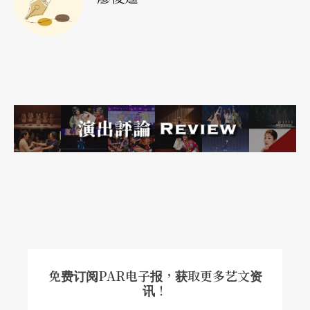
如何坚持信念，勇往直前，最后扭转乾坤。
漳州市芗剧团《保婴记》以闽南乡间为故事背景，
洋溢著母爱亲情与古朴热诚的俚俗风情，是一则温
馨感人的民间故事。全剧细腻刻画了人与人之间的
亲情、爱情、友情与邻里乡情，时而严肃时而穿插
著逗趣俏皮的桥段，充满了温馨的乡土情怀，散发
著浓郁的草根趣味。其中，两位饰演母亲的女主角
们以曲折委婉的戏曲唱腔、丝丝入扣的舞台表演，
深深打动观众的心。
免费订阅PAR电子报，获取更多艺文资
讯！