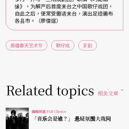
王朝的鸠摩罗什，在丝路的旅夜，百年风沙的吹袭
缘》，为解严后首度来台之中国歌仔戏团，
自此之后，便常受邀请来台，演出足迹遍布
后，看见了三百年后朝鲜的元晓大师，正动身前往
各县市。（廖俊逞）
唐朝求法。两位译经奇才在时光之轮相遇，如镜射
般，照见自身，在破身与舍身一念之间，在求道与
高雄春天艺术节
歌仔戏
芗剧
爱欲的波浪中，习得放下。全剧宛如歌仔戏版《回
到未来》，剧中人穿越时光、找寻当下。
精致内台戏满足戏迷渴望
Related topics
《燕歌行》是唐美云歌仔戏团十五周年大戏，由施
相关文章
如芳编剧、戴君芳导演，以知性与感性兼具的手
法，重探遗落在历史迷雾中的曹丕身世。唐美云的
编辑精选 PAR Choice
「音乐会是谁？」 悬疑氛围大哉问
曹丕、许秀年的甄宓、吕琼珷的曹操、小咪的不死