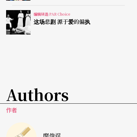
借记忆整编《宋宫秘史》，全剧采倒叙手法，从流
落民间的老李妃巧遇包拯开展故事，融入神鬼幻化
编辑精选 PAR Choice
这场悲剧 源于爱的偏执
剧情，以寇珠的魂与人贯穿全剧。饰演寇珠的张孟
逸，是廖琼枝歌仔戏传习计划第一届传习艺生，尽
得真传。
完成了「八仙传奇」系列，明华园总团编剧陈胜国
重返「凡间」，新作《么喽正传》以小卒仔变英雄
为情节，描述山寨里生活的男女老幼，他们没有选
Authors
择出身的权力，在外界的眼光看来，他们就是一群
无可救药的坏种，尽管山寨里的众喽啰个个重情重
作者
义，却依然被当成「坏人」看待。「将相本无种，
男儿当自强」，看这个跟在大头目身边的小喽啰，
廖俊逞