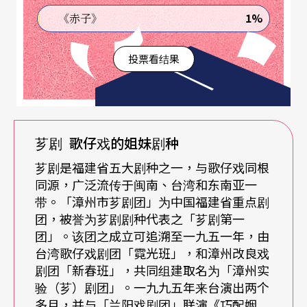
作《变心》以「如果心脏有记忆」的狂想为命题：
1%
《赤子》
当人换了一颗心，是否也同时接受了不属于他的光
投票看结果
明与黑暗、怨恨与哀愁？剧情描述主角在喝下曼陀
罗花酒三日迷醉后，重新苏醒竟然已成了男儿身、
女儿心，这颗满载记忆密码的心灵，牵动著兄弟
情、红粉泪，也改变了剧中人的命运。《变心》由
芗剧 歌仔戏的姐妹剧种
杨杏枝编剧、傅裕惠执导，当家小生郭春美以小生
芗剧是福建省五大剧种之一，与歌仔戏同根
扮相，诠释旦角气质，堪称电影《龙飞凤舞》后，
同源，广泛流传于闽南、台湾和东南亚一
带。「漳州市芗剧团」为中国福建省重点剧
演技一大挑战。
团，被誉为芗剧剧种代表之「芗剧第一
团」。该团之成立可追溯至一九五一年，由
继《玉琳国师》之后，尚和歌仔戏团再度演绎佛教
台湾歌仔戏剧团「霓光班」，和漳州改良戏
剧团「新春班」，共同组建取名为「漳州实
故事，《不负如来不负卿》取材丝绸之路的第一位
验（芗）剧团」。一九九五年来台演出两个
译经师——印度鸠摩罗什大师的生平。故事描述龟玆
多月，并与「兰阳戏剧团」联演《巧配姻