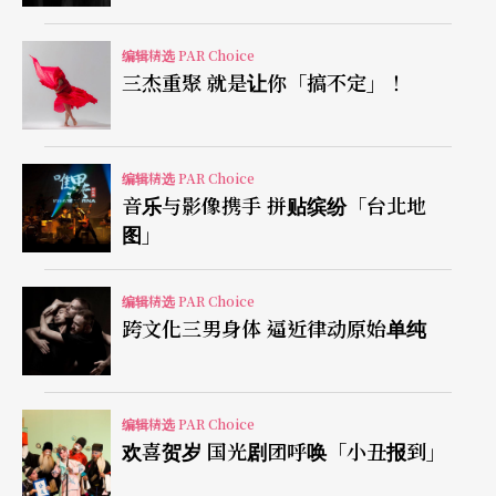
灵，共同演绎最动人的三国故事。该剧于去年首
演，好评不断，入选台新艺术奖的年度十大表演艺
编辑精选 PAR Choice
三杰重聚 就是让你「搞不定」！
术，评审认为，编剧在曹丕名诗〈燕歌行〉中，读
到了掌握权力的男人却「寂寞到了底」的心情，从
曹丕坚持不肯下令毁灭曹植《洛神赋》的情感和识
编辑精选 PAR Choice
音乐与影像携手 拼贴缤纷「台北地
见，刻划他的胸襟，可谓不落俗套。
图」
薪传歌仔戏团的《宋宫秘史》为内台经典再现，改
编辑精选 PAR Choice
编自老戏《貍猫换太子》。内容叙述宋真宗的刘、
跨文化三男身体 逼近律动原始单纯
李两妃争生太子，刘妃设下「貍猫换太子」毒计。
宫女寇珠为保李妃遭拷打而死，李妃则在观音、土
编辑精选 PAR Choice
地公帮助下逃出冷宫，与乞儿相依为命。廿年后两
欢喜贺岁 国光剧团呼唤「小丑报到」
人遇到包拯，沉冤终于得雪。歌仔戏国宝廖琼枝凭