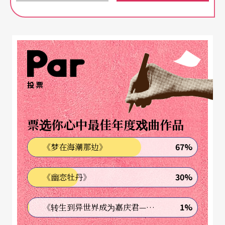
味道。
即将在台北艺术节上演的阿尔冯斯马戏团，即是魁
北克新马戏的代表团队之一。趁此机会，我们将深
入魁北克，造访马戏学校与知名马戏团，探讨新马
投票
戏如何运用于现代剧场，剖析魁北克何以成为世界
的新马戏之都？
票选你心中最佳年度戏曲作品
67%
《梦在海潮那边》
30%
《幽恋牡丹》
1%
《转生到异世界成为嘉庆君—发现我的祖先是诈骗集团!?》