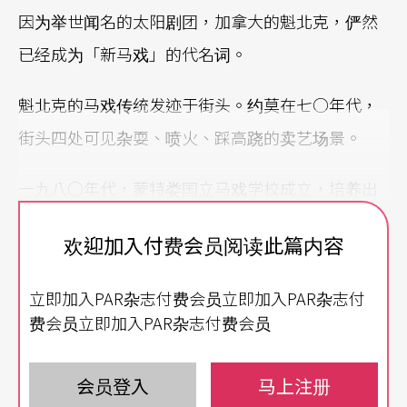
因为举世闻名的太阳剧团，加拿大的魁北克，俨然
已经成为「新马戏」的代名词。
魁北克的马戏传统发迹于街头。约莫在七○年代，
街头四处可见杂耍、喷火、踩高跷的卖艺场景。
一九八○年代，蒙特娄国立马戏学校成立，培养出
无数马戏人才；更由于太阳马戏团的成立，企业化
欢迎加入付费会员阅读此篇内容
跨国经营成为全球文创产业的典范，新马戏开始成
为魁北克表演艺术发展的主流。
立即加入PAR杂志付费会员立即加入PAR杂志付
费会员立即加入PAR杂志付费会员
魁北克的马戏特色在于，它结合两种文化元素，一
方面带有法国新马戏的浪漫诗意，一方面又吸收邻
会员登入
马上注册
居美国流行文化，两相结合下，创造出专属的混合