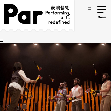
跳到主要内容区块
网站导览
:::
:::