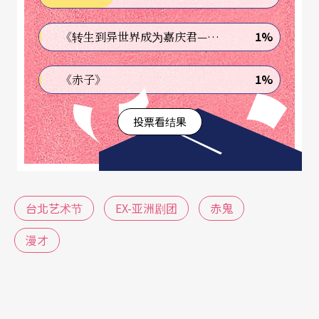
成围剿赤鬼的长老，笨蛋变成大法官，骗子变愚
妇，仿佛每个角色都分裂出另一个和自己唱反调的
1%
《转生到异世界成为嘉庆君—发现我的祖先是诈骗集团!?》
角色，和自己说漫才。但是快速变换之下，一个问
1%
《赤子》
题却愈来愈清晰：既然每个人都可以分裂再分裂，
一群人又哪来的共同体呢？
投票看结果
这个问题能在大笑的观众心中逐渐成形，证明导演
快得不失狠准，演员变得乾净俐落。但我觉得真正
出色的地方，反而是当演员表现出这样变来变去实
台北艺术节
EX-亚洲剧团
赤鬼
在很累，有时候还会来不及。这一来不及，表示故
漫才
事进展真是快到一个地步，连演员都落在角色后
面，等于是用减速来加速，用表演的笨拙反衬出剧
本之精巧。同样的，演员也能在超级变变变之余，