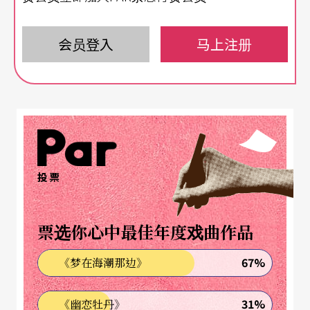
事和说笑话两件事都不容易，EX-亚洲剧团却同时说
出了笑话的明快，和故事的余韵。
会员登入
马上注册
快到来不及笑 变到来不及演
看过鱼蹦兴业的朋友都知道，漫才不慢，甚至快到
你来不及笑，转化成《赤鬼》里的戏剧节奏，就是
妹妹才刚获救便自杀了，大家还一脸错愕笨蛋就开
投票
始讲赤鬼的故事了，赤鬼才刚吓到村民就待上半年
了，骗子才刚出卖赤鬼就载著赤鬼出航去海的对面
票选你心中最佳年度戏曲作品
了，总之，情节必须跑在观众的理解前面。「演
67%
《梦在海潮那边》
快」还不够，剧本又做了一人分饰多角的设定，要
演员「演变」，于是，保护赤鬼的妹妹一转身就变
31%
《幽恋牡丹》