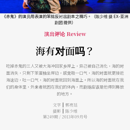
《赤鬼》的演员用表演的笨拙反衬出剧本之精巧。（陈少维 摄 EX-亚洲
剧团 提供）
演出评论 Review
海有对面吗？
吃掉赤鬼的三人又被大海冲回家乡岸上，异己被自己消化，海的对
面消失，只剩下笨蛋独坐岸边，感觉吸一口气，海的对面就更接近
海这边，吐一口气，海的对面就回到海面上。所以海的对面就在我
们的身体里，外来者就困在我们的体内，而剧场应该是他得到释放
的地方。
|
文字
郭亮廷
|
摄影
陈少维
第249期 / 2013年09月号