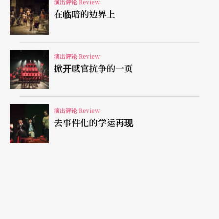
价值观互相迥异的二人组，展现的不是同心协力，
演出评论 Review
在临暗的边界上
而是沟通的没效率，但正因为很难沟通，反倒永远
有话可说，所以是创造性的不配合主义。鹤见据此
宣扬，在这片外来者和在地人混居的土地上，每个
演出评论 Review
掀开感官抗争的一页
人都应该秉持著漫才精神，我们才能以不同化彼此
的差异为前提生活在一起。
演出评论 Review
如果漫才精神就是《赤鬼》的精神，我们得问，舞
去事件化的学运再现
台上那个从语言到价值观都和村民迥异的赤鬼，有
没有表现出无法同化的异质性？可惜没有。那么，
那女人跟他的磨合和默契，村民对他的猎杀和猎
奇，就不成立了。这部分，导演和演员都有责任：
导演选一位日本演员演赤鬼，突显他的日本口音和