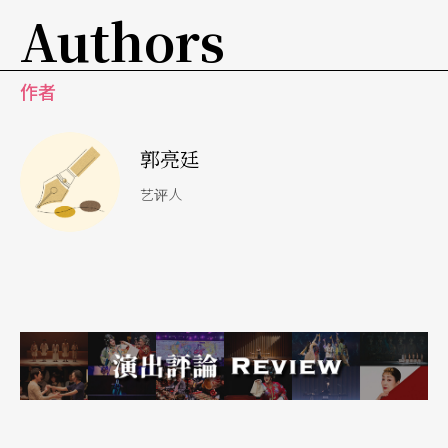
舞蹈动作，在哈日或仇日都退烧的台湾，实在不是
Authors
明智的策略；演员演的是赤鬼，结果火红鬼魅的只
有那一身妖僧般的袈裟，他的行为举止都像卡通里
作者
的摩登原始人。
郭亮廷
其实，看戏时我也纳闷，问题到底是对赤鬼的诠
艺评人
释，还是《赤鬼》的剧本？比如大家向往的「海的
对面」，在全球化导致两岸三通、全球暖化导致海
平面上涨的今天，听起来特别虚假。但是戏到最
后，我发现野田同感困惑，所以吃掉赤鬼的三人又
被大海冲回家乡岸上，异己被自己消化，海的对面
消失，只剩下笨蛋独坐岸边，感觉吸一口气，海的
对面就更接近海这边，吐一口气，海的对面就回到