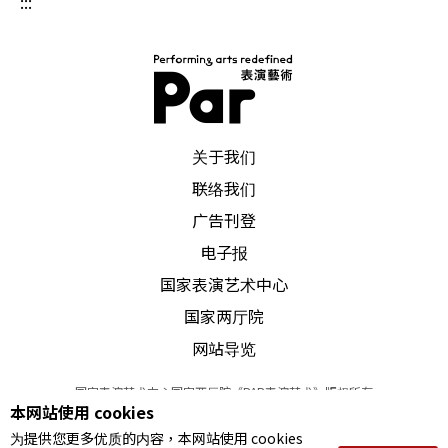
:::
PAR 表演艺术杂志
关于我们
联络我们
广告刊登
电子报
国家表演艺术中心
国家两厅院
网站导览
国家表演艺术中心国家两厅院《PAR表演艺术》版权所有
本网站使用 cookies
©
2022
Performing arts redefined. All Rights Reserved
为提供您更多优质的内容，本网站使用 cookies
统一编号 Tax Id number 00973926