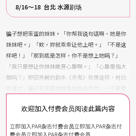
8/16
～18 台北 水源剧场
骗子想把笨蛋的妹妹。「你帮我说句话啊，她是你
妹妹吧。」「欸，妳就乖乖让他上吧。」「不是这
样吧！」「那到底是怎样，你不是想上她吗？」
「我只是想让你妹妹敞开心扉啊。」「心扉是指大
腿吗？」野田秀树的剧本《赤鬼》就像这样，对白
如漫才，骗子和笨蛋这对角色组合亦然，一个是爱
讲大道理讲到几乎爱上了自己，另一个总是在问状
欢迎加入付费会员阅读此篇内容
况外的问题，于是观众笑了，明白他对自己的爱情
没什么道理。不过，野田的野心比搞笑更大：他要
立即加入PAR杂志付费会员立即加入PAR杂志付
写只有漫才能演的戏，只有笑话能说的故事。说故
费会员立即加入PAR杂志付费会员