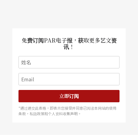
海面上。所以海的对面就在我们的身体里，外来者
就困在我们的体内，而剧场应该是他得到释放的地
方。
免费订阅PAR电子报，获取更多艺文资
讯！
立即订阅
*通过递交此表格，即表示您接受并同意已阅读本网站的使用
条款，私隐政策和个人资料收集声明。