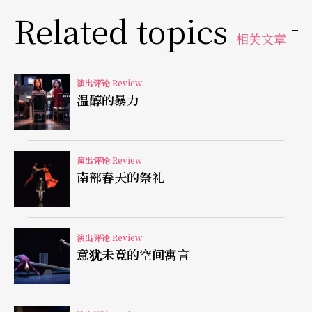
放弃炫技，把角色走深，例如妹妹最终发现自己在
Related topics
海上漂流时，吃的鱼翅都是赤鬼的肉，因而崩溃自
相关文章
杀的前一刻。崩溃很难演，因为平时的情绪是自我
的表达，但崩溃是自我的毁灭，所以那女人口口声
演出评论 Review
温醇的暴力
声「我吃了，我也活下来了」，潜台词却是「我应
该去死」。演员用忍住的哭声说这句话，同时表达
了她为赤鬼的死悲伤落泪，更为自己吃了他悲愤得
演出评论 Review
南部春天的祭礼
哭不出来。
漫才精神的共同体
演出评论 Review
意犹未竟的空间寓言
讨论这出戏的问题前，我想先回到漫才。思想家鹤
见俊辅曾说，漫才的可贵，在于它是方言、习惯、