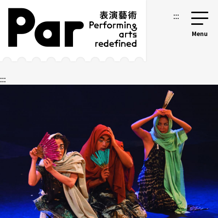
跳到主要内容区块
网站导览
:::
:::