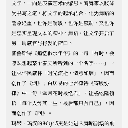
文学，一向是表演艺术的缪思。编舞家以肢体
为书写之笔，将文学的起承转合，化为舞蹈的
缓急轻重，也许是喟叹，也许是感动，又也许
是忠实呈现文本的精神。舞蹈，让文学开启了
另一扇感官与抒发的窗口。
普鲁斯特《追忆似水年华》的一句「有时，会
忽然想起某个春天所听到的一个名字……」 ，
让林怀民感怀「时光流逝，情意如烟」，因而
创作了《烟》；白居易的七言律诗《寄殷协
律》中一句「雪月花时最忆君」，让杨铭隆领
悟「每个人终其一生，最后都只有自己」，因
而创作了《回》。
玛姬．玛汉的
May B
更是她进入舞蹈剧场的前