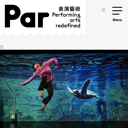
跳到主要内容区块
网站导览
:::
:::