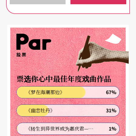
视到他们社会里的价值差异已经到了势不两立的程
度，《汉弥顿》颂扬的民主包容精神，正提醒了美
国人当初建国的理想。没人不想亲身体验这个文化
的zeitgeist（时代精神）表，但试过买票的人莫不感
觉：怎么好像每次票一出售，电话网路都进不去，
投票
但是几乎同时，在网上就有哄抬了好几倍价钱的二
手票？
票选你心中最佳年度戏曲作品
这是因为很多票都被专业黄牛给买走了。现在的票
67%
《梦在海潮那边》
大部分都透过网路贩卖，黄牛在瞬间就用所谓的软
31%
《幽恋牡丹》
体机器人bot来抢购下大批的票。
在网路的世界里人手肯定比不上电脑快，所以真正
1%
《转生到异世界成为嘉庆君—发现我的祖先是诈骗集团!?》