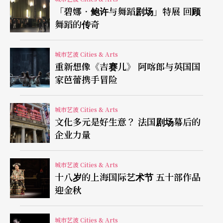
重。《纽约时报》估计米兰达退出前的一百场演
「碧娜．鲍许与舞蹈剧场」特展 回顾
舞蹈的传奇
出，黄牛赚了至少一千五百万元，区区几百元的罚
金当然不在乎。米兰达最近开始呼吁制定更严格的
城市艺波 Cities & Arts
法令来管制，与纽约联邦参议员Chuck Schumer联
重新想像《吉赛儿》 阿喀郎与英国国
手，宣布推动一项反bot法，提高罚金，甚至判刑。
家芭蕾携手冒险
观众当然是期待「汉弥顿效应」能让法案早日通
城市艺波 Cities & Arts
过。
文化多元是好生意？ 法国剧场幕后的
企业力量
票房太火红 演员可分红
城市艺波 Cities & Arts
《汉弥顿》对百老汇的另一个影响，是其演员争取
十八岁的上海国际艺术节 五十部作品
到的利润分享。制作人与约廿位演员和舞者在四月
迎金秋
达成协议，未来所有《汉弥顿》演出（包括纽约原
城市艺波 Cities & Arts