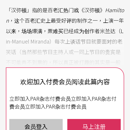
「汉弥顿」指的是百老汇热门戏《汉弥顿》
Hamilto
n
，这个百老汇史上最受好评的制作之一，上演一年
以来，场场爆满，票难买已经成为创作者米兰达（L
in-Manuel Miranda）每次上谈话节目就要面对的老
笑话（当然那些节目主持人或一同上节目的贵宾是
不可能弄不到票的，所以真正被打趣的其实是一般
升斗小民）。
欢迎加入付费会员阅读此篇内容
票券超抢手 创作者也受不了
立即加入PAR杂志付费会员立即加入PAR杂志付
买不到票的原因当然是求过于供，这部戏以嘻哈音
费会员立即加入PAR杂志付费会员
乐讲述美国建国史，是少有的可以说是雅俗共赏老
少咸宜的艺术。加上今年的总统大选，让美国人正
会员登入
马上注册