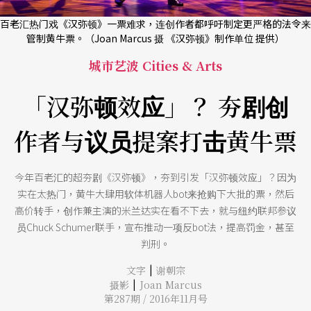
百老汇热门戏《汉弥顿》一票难求，连创作者都呼吁制定更严格的法令来
管制黄牛票。（Joan Marcus 摄 《汉弥顿》制作单位 提供）
城市艺波 Cities & Arts
「汉弥顿效应」？ 夯剧创
作者与议员提案打击黄牛票
今年百老汇的超夯剧《汉弥顿》，夯到引发「汉弥顿效应」？因为
实在太热门，黄牛大肆用软体机器人bot来抢购下大批的票，然后
高价转手，创作兼主演的米兰达实在看不下去，就与纽约联邦参议
员Chuck Schumer联手，宣布推动一项反bot法，提高罚金，甚至
判刑。
|
文字
谢朝宗
|
摄影
Joan Marcus
第287期 / 2016年11月号