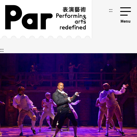
跳到主要内容区块
网站导览
:::
:::