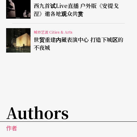
版及国内外巡演）利润都可以抽成。这些演员舞
西九首试Live直播 户外版《安提戈
者，都是在戏从纸上到百老汇上的两年过程里一直
涅》邀各地观众共赏
参与的。
城市艺波 Cities & Arts
世贸重建内藏表演中心 打造下城区的
百老汇演员分红有先例，一九七五年的《歌舞线
不夜城
上》是导演Michael Bennett透过访谈百老汇舞者，
以他们的生平编出来的，但是受访者最初只拿到象
征性的一元，后来他们告上法庭，赢得分红的权
利。百老汇另一部热门戏《摩门笑经》的原始演员
也有分红权。
Authors
但红如何分有其棘手处。戏在上百老汇前往往经过
长时间的试演修改：读剧（reading）、工作坊（w
作者
orkshop）、试演（tryout）、预演（preview）