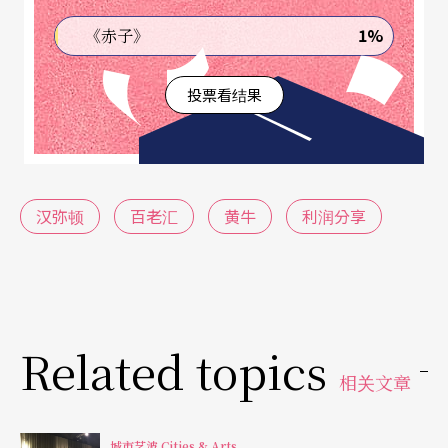
的观众是怎么样也买不到。这个问题存在已久，热
1%
《赤子》
门演唱会和运动赛事的观众都对之恨入骨，黄牛票
也不是现在才看上百老汇，十五年前《金牌制作
投票看结果
人》开始推出所谓「特等票」，保留最好的座位给
愿意出高价的观众。制作人对特等票的解释是以戏
院保留位的高价票抑止黄牛市场，但事实是黄牛买
汉弥顿
百老汇
黄牛
利润分享
进价愈高，转手价也愈高。《汉弥顿》的特等票价
是美金八百九十元（其他票平均票价只有一百八十
元），但二手市场平均价是两千七百元，米兰达演
出的最后一场甚至叫价到一万九百元。
Related topics
相关文章
纽约州虽然有法律处罚黄牛以bot购票，但只是罚
款，成效不彰。而且买卖都在网上，要取缔困难重
城市艺波 Cities & Arts