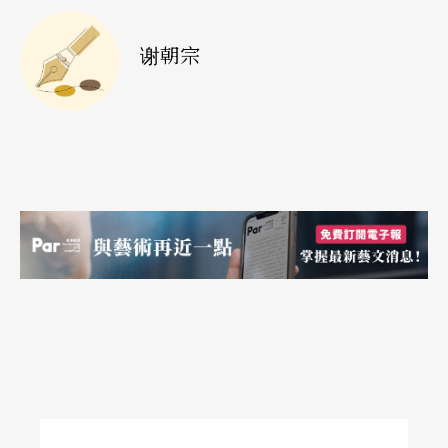
等，有时可以长达好几年，演员可能提供修改意
谢朝宗
见，好的导演或作者也会根据演员的特质而调整台
词表演方式，但这期间演员常有更换，如何量化不
同演员的贡献、谁有资格分红？都是问题。一般说
来，演员如果想未来要分红现在工资就比较少，考
虑到百老汇回收率只有五分之一，大部分演员都是
签这种约。
《汉弥顿》演员的胜利已经开始发酵，迪士尼正在
筹划的《冰雪奇缘》，刚宣布与演员达成分红协
议，未来肯定会有更多类似的例子。