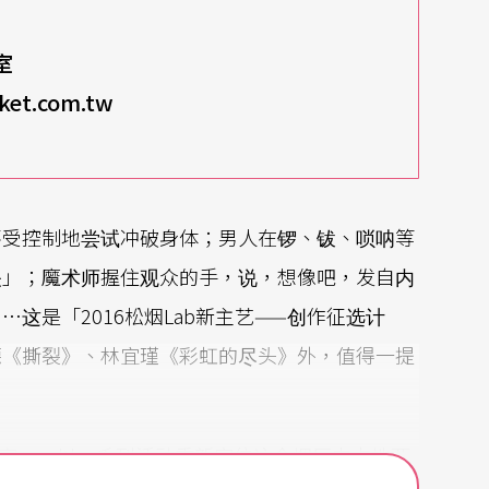
室
t.com.tw
不受控制地尝试冲破身体；男人在锣、钹、唢呐等
关」；魔术师握住观众的手，说，想像吧，发自内
这是「2016松烟Lab新主艺——创作征选计
德《撕裂》、林宜瑾《彩虹的尽头》外，值得一提
。
验室」，以一系列活动重新定位这个烟厂中占地两