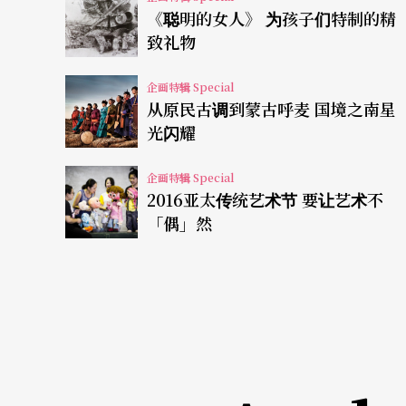
已。」他淡淡地说，从中抚平伤痕，将不知名
《聪明的女人》 为孩子们特制的精
致礼物
《撕裂》某种程度上是正视内在创伤的多重意
企画特辑 Special
黄怀德花了长时间与罹患精神疾病的亲人谈话
从原民古调到蒙古呼麦 国境之南星
心解离所苦的亲人相处也让他回忆起曾经的撕
光闪耀
身为身体工作者的他好奇也关心，人在身心撕
企画特辑 Special
2016亚太传统艺术节 要让艺术不
有别于《暂时而已》的抽象，黄怀德将《撕裂
「偶」然
的暧昧特质，刻意操作具象化是因为想跟观众
解这个作品？但那个理解不是直白的，而是在
林宜瑾《彩虹的尽头》 跨越真实／虚幻边界
编舞家林宜瑾有著对外在环境极其敏锐的体质