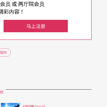
媒体展览等复合展演场地新据点，除了培植艺术明
费会员 或 两厅院会员
ab新主艺——创作征选计划」广发征件英雄帖，
精彩内容！
请「陪伴创作顾问」媒合青年创作者，提供咨询与
马上注册
瑞祥
编舞家黄怀德谈起几年前奶奶过世的艰难时光，曾
的自我，「她是我生命中最重要的人，当时交往三
。我喝酒，我没办法控制我自己，我咒骂家里的
但我没办法掌控自己。」
章
以高度的抽象化表述了对亲人离逝的感受，永恒／
动、往前……人跟人的相处，也是一种暂时而
企画特辑 Special