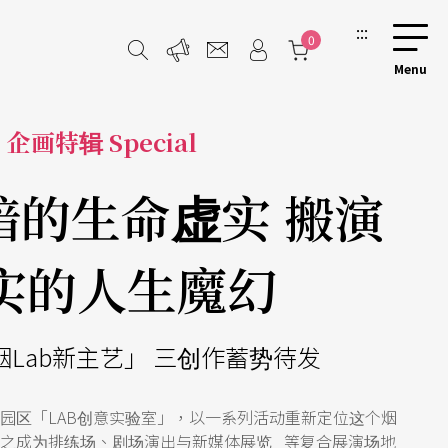
:::
0
企画特辑 Special
暗的生命虚实 搬演
实的人生魔幻
松烟Lab新主艺」 三创作蓄势待发
园区「LAB创意实验室」，以一系列活动重新定位这个烟
之成为排练场、剧场演出与新媒体展览 等复合展演场地