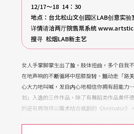
12/17
～18 14：30
地点：台北松山文创园区LAB创意实验
详情请洽两厅院售票系统 www.artsticke
搜寻 松烟LAB新主艺
女人手掌脚掌生出了脸，肢体扭曲，多个自我
在地声响的不断循环中屈膝旋转、颤动走「路
心大力地叫喊，发自内心地相信你拥有超能力……
划」入选的三件作品，除了有舞蹈类作品黄怀
的还有周瑞祥以魔术结合戏剧的《Animator》
二○一四年启动的松山文创园区「LAB创意实