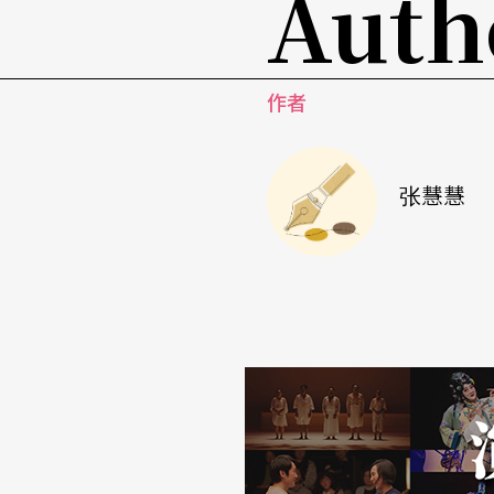
Auth
泡茶、静坐、静心，对身心灵的看法深刻地影
分裂且巨大的，每一个碎片中包含他人与未知
飘渺的概念与难以分享的体验化为言语，「我
作者
高于我们的『意识』，空间将会无限广袤……
新作《彩虹的尽头》，延续坏鞋子舞蹈剧场一
张慧慧
长期深入田野采集「牵亡歌」，林宜瑾也在田
害怕触碰禁忌，疑惑该是慎重的仪式为何师傅
答她。她跳，屈膝扭转，重复颤动，在牵亡歌
而抵达一个广阔的彼端。
「我常觉得，这世界是平行宇宙。当我在这个
角色是引路灯，牵引亡魂到另一个世界。」扭
体风格──靠著闽南母语发声方式找到「身体