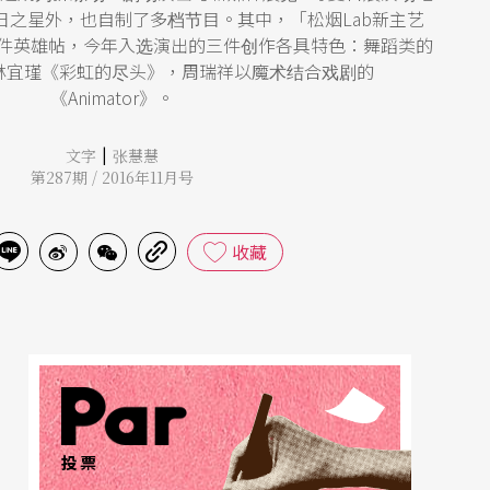
日之星外，也自制了多档节目。其中，「松烟Lab新主艺
件英雄帖，今年入选演出的三件创作各具特色：舞蹈类的
林宜瑾《彩虹的尽头》，周瑞祥以魔术结合戏剧的
《Animator》。
|
文字
张慧慧
第287期 / 2016年11月号
收藏
投票