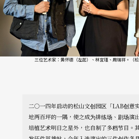
三位艺术家：黄怀德（左起）、林宜瑾、周瑞祥。（松
二○一四年启动的松山文创园区「LAB创意
地两百坪的一隅，使之成为排练场、剧场演
培植艺术明日之星外，也自制了多档节目。其
发征件英雄帖，今年入选演出的三件创作各