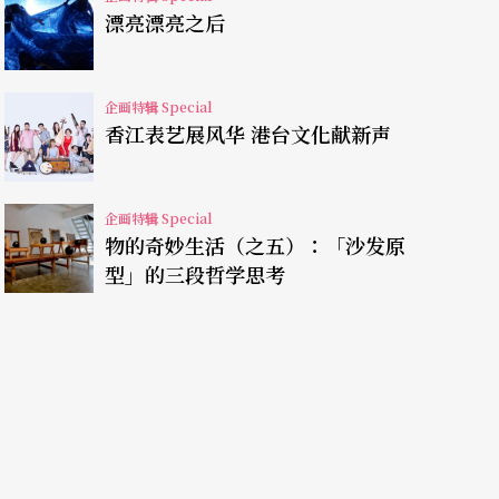
的自我压至伤口深处，习惯暂时的痛楚，而新作
漂亮漂亮之后
识，创作起源仍是家人。
企画特辑 Special
，尝试去理解对方，「像透过创作修练。」与受身
香江表艺展风华 港台文化献新声
裂生活，观察亲人日常生活中焦虑的动作与行为，
裂的空隙中会产生怎样的怪异身体姿态。
企画特辑 Special
物的奇妙生活（之五）：「沙发原
》设定在「家」的场景，以强烈的故事性中和舞蹈
型」的三段哲学思考
对话，「我可不可以不出现演后座谈，观众也能理
直白与暧昧中找到平衡。」
，能感知视域所未能及的他者，并深受其影响。她