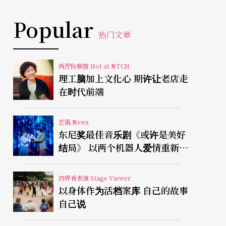
Popular
热门文章
两厅院橱窗 Hot at NTCH
理工脑加上文化心 期许让老店走
在时代前端
艺讯 News
东尼奖最佳音乐剧《或许是美好
结局》 以两个机器人爱情重新凝
视有限人生
四界看表演 Stage Viewer
以身体作为活档案库 自己的故事
自己说