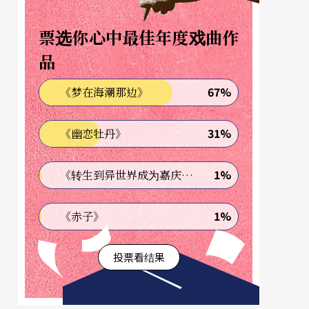
票选你心中最佳年度戏曲作
品
67%
《梦在海潮那边》
31%
《幽恋牡丹》
1%
《转生到异世界成为嘉庆君—发现我的祖先是诈骗集团!?》
1%
《赤子》
投票看结果