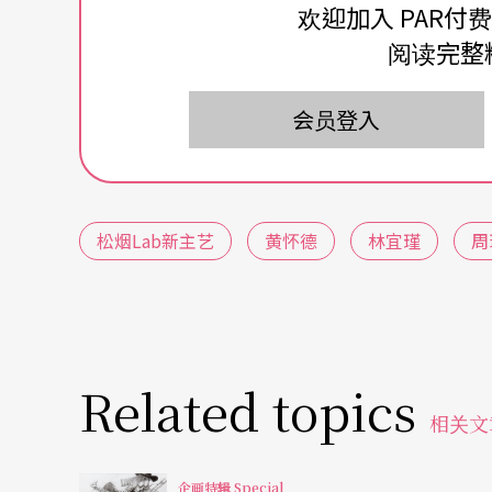
百坪的一隅，使之成为排练场、剧场演出与新
欢迎加入 PAR付
日之星外，也自制了多档节目。其中，「松烟L
阅读完整
入选者除了能使用场地与资源外，该基地亦邀
会员登入
讨论，本届导师为郑宗龙、龚卓军与施冬麟。
黄怀德《撕裂》 正视内在创伤
松烟Lab新主艺
黄怀德
林宜瑾
周
「那时候，我不知道自己身体里的人是谁。」
靠酒精希望能抚平痛苦，但却引出了身体陌生
年的女友也走了，我一下子不知道要怎么承受
人，长辈也骂，我吓到了，我不是这样的人，
Related topics
相关文
他在二○一五年「春斗」呈现的《暂时而已》
暂时、人的相聚／别离，「为了生存你必须移
企画特辑 Special