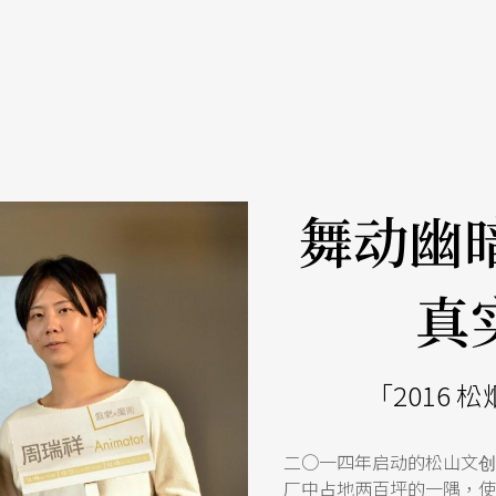
舞动幽
真
「2016 
二○一四年启动的松山文创
厂中占地两百坪的一隅，使