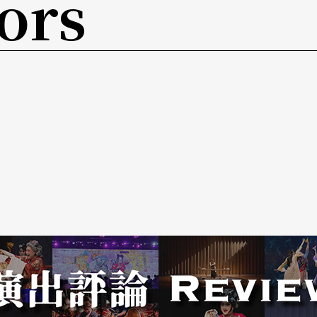
ors
响她对空间的感知，「我们的灵魂不是单一的，是
，我即他人，内在有神。」她顿了顿，试著将玄忽
们是彼此的镜像，世界不是线性的，当我们发现那
」
贯对台湾土地的关怀，但却是首度触碰传统仪式，
野的过程中实际跳了两回，跳之前，她紧张极了，
们轻松如常？「就跳啊，想啥？！」师傅们这样回
电子乐般的反复中跳脱评断跳得好坏的自我意识，
世界扭转时，另一个世界的灯就亮了，牵亡歌里的
动身体成为一架发电机，她以长期思考的「岸」身
的家」──寻找动力来源，但这个「家」具体来说