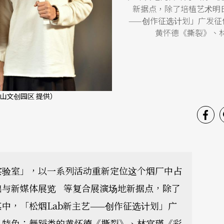
新据点，除了培植艺术明
——创作征选计划」广发征
黄怀德《撕裂》、
山文创园区 提供）
实验室」，以一系列活动重新定位这个烟厂中占
出与新媒体展览 等复合展演场地新据点，除了
中，「松烟Lab新主艺——创作征选计划」广
具特色：舞蹈类的黄怀德《撕裂》、林宜瑾《彩