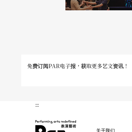
在哪呢？「靠近丹田的位置。」她想了想，「
地。」
「灵魂从哪里来？死后，灵魂又会去哪？」她
仿佛看到空间中的粒子，无所不在的灵魂，从
入肉身与大脑的意识间隙，深入身心灵，改变
免费订阅PAR电子报，获取更多艺文资讯！
流动式的表演方式，并与台南后壁的牵亡歌队
的旅程，跨越真实／虚幻边界。
周瑞祥《Animator》 说一个魔法师的故事
:::
在历年征件演出中，周瑞祥大概是最特别的一
过往经历，结合戏剧以《Animator》演出
关于我们