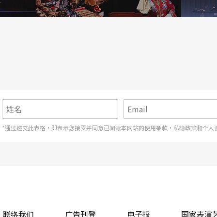
关键在『聚』，腹肌的能量是聚集的，但又踩天顶
曾在电影《永生树》许多人站在沙滩上的一景中，
中隐约获知问题的解答。这次，林宜瑾用牵亡歌跳
对物理空间与身体空间的认知，以空间为主体，采
法师林宗范合作，实际带领观众走一趟过「路关」
*通过递交此表格，即表示您接受并同意已阅读本网站的使用条款，私隐政策和个人
位。他本职是魔术师，长于商业演出，这次他反思
一名魔法师（也就是他自己）的故事，「商演常要求魔
联络我们
广告刊登
电子报
国家表演