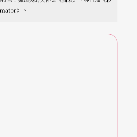
ator》。