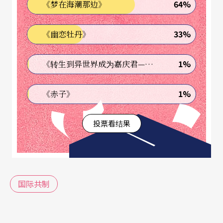
64%
《梦在海潮那边》
四月，由大陆知名旅欧操偶艺术家杨辉，与台湾演
33%
《幽恋牡丹》
员洪健藏、陈佳豪在两厅院实验剧场同台演出《边
界》。数度赞誉台湾演员专业与合作「非常协调」
1%
《转生到异世界成为嘉庆君—发现我的祖先是诈骗集团!?》
的导演杨辉，提起开启《边界》合作契机：「我大
概二○一五年初与李惠美总监在巴黎相遇，向她谈
1%
《赤子》
到我看了龙应台的《大江大海》，对书中很多主人
投票看结果
翁的命运很感动！同时也在想这样的长篇故事，怎
样用我所知道的艺术方法体现给观众。」
流亡海外的他「喜欢当代与传统、东西方美学哲学
国际共制
的结合」，在台湾演员身上他看见了这样的特质。
演员洪健藏在遇到杨辉老师之前，已有丰富的操偶