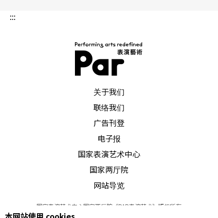
取经；有藉与来自不同文化的剧场人合作，碰撞出
:::
不同以往的创意思维；当然也有期许以国际合作模
式将作品带到国外巡演的企图。《边界》演员洪健
藏提到，参与国际共制刺激他思考身为台湾演员的
定位：「台湾在地的创作者，都要更勇敢地把自己
PAR 表演艺术杂志
的经历转化成创作素材。经过这次制作，我开始思
关于我们
考台湾在这个世界上的位置，并思考可以带著什么
联络我们
广告刊登
东西从台湾走出去？」如何藉著「跨」国际合创制
电子报
作节目的「创意交混」消弭模糊暧昧的文化疆界，
国家表演艺术中心
相信勇敢尝试更多的碰撞与实验，必能开展出新的
国家两厅院
表演艺术形式。
网站导览
作者按：
杨辉导演表示《边界》2017年5月将开始
国家表演艺术中心国家两厅院《PAR表演艺术》版权所有
本网站使用 cookies
©
2022
Performing arts redefined. All Rights Reserved