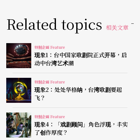
经验，他提到一个有趣的观察。「传统布袋戏，犹
如京剧有自己的程式套路和身段表现，我们以往受
Related topics
到的操偶观念是如何呵护偶、照顾偶，但是传统出
相关文章
身的杨辉老师，从来不教这些东西。他对偶戏的思
考非常自由，可以把偶拿起来丢，也让我们这样去
特别企画 Feature
现象1：台中国家歌剧院正式开幕，启
玩，从中寻找『自然』与『疯狂』的局限与无限，
动中台湾艺术潮
两种极端的表现形式。」
特别企画 Feature
刺激思考自己的角色定位
现象2：处处华格纳，台湾歌剧要起
飞？
十月，两厅院国际剧场艺术节，在户外广场重现古
希腊圆形剧场的样貌，演出经典希腊悲剧《酒神的
特别企画 Feature
现象4：「戏剧顾问」角色浮现，丰实
女信徒》，由希腊悲剧专家之一的导演狄奥多罗
了创作厚度？
斯．特尔左布勒斯（Theodoros Terzopoulos）执