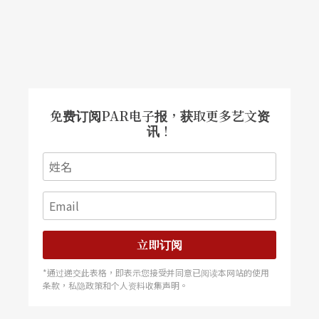
悟。现在的她：「能以更开放的心态、更宏观的角
度看待这一切。更想要真真切切地确立身为一个台
湾演员，我们独特的地方在哪里，能提供什么东西
给别人？我觉得对彼此不同国家文化的尊重和了解
很重要，因为唯有如此，我们才有沟通的机会，这
免费订阅PAR电子报，获取更多艺文资
讯！
个桥梁才真的能够搭起来。」
把属于台湾的自己展现给世界
四面环海的台湾，从引进国际优质节目发展至更深
入的跨国合创制作，就犹如两名异国恋人进入婚姻
立即订阅
一般，是比相同文化成长的伴侣关系有著更多挑
*通过递交此表格，即表示您接受并同意已阅读本网站的使用
条款，私隐政策和个人资料收集声明。
战。有亲炙国际级剧场导演的剧场美学经验的艺术