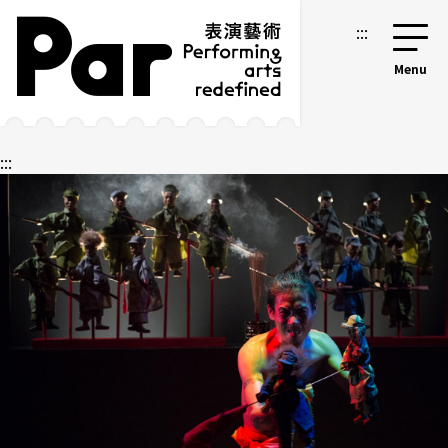
跳到主要内容区块
网站导览
:::
:::