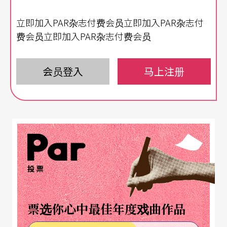
不同工作方式的「文化震撼」
立即加入PAR杂志付费会员立即加入PAR杂志付
二○一六年台湾与国际共制节目有：两厅院TIFA台
费会员立即加入PAR杂志付费会员
湾国际艺术节的当代布袋戏《边界》；两厅院国际
剧场艺术节的《酒神的女信徒》
会员登入
The Bacchae
马上注册
；台
北艺术节的《欧洲连结》；嘉义「阮剧团」与日本
「流山儿★事务所」导演流山儿祥合作的全台语版
莎剧《马克白》、「莎士比亚的妹妹们的剧团」与
日本「第七剧场」共制计划《交换手札——杜斯妥也
夫斯基》等。从这次访谈中发现，虽然台湾剧场的
投票
国际交流机会愈来愈多，然而，多数人还是首次参
与国际合创制作，也因异文化的碰撞，开始关注到
票选你心中最佳年度戏曲作品
自己身为「台湾演员」的角色定位。