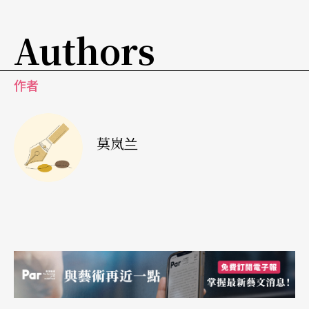
「同党剧团」与法国「守夜人剧团」（Cie du Veille
Authors
ur）导演马修・华合作的《欧洲连结》，除了十月
在台湾的十场演出之外，明年将在法国巡演五十
作者
场。关于这次台法合作，同党剧团于排练之初便飞
往法国，每天在与实际演出场地差不多的剧场排
莫岚兰
练，并于每周Open rehearsal后的Q&A中听观众的
观后心得。演员王玮廉提到：「国际合作带给了自
己在剧场观察上更多的参照点，像是这次剧组人员
在创作工作上的理想与实践，都让我获得启发。」
演员王诗淳提及，这个剧本具有一定的政治性，曾
经有殖民历史的法国和有著被殖民过去的台湾，在
诠释以台法演员共饰一角的表演形式时，有些感