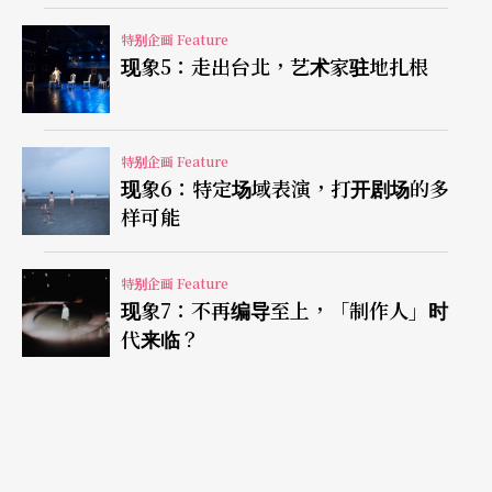
导，他独创的表演系统，用以训练演员肢体与声音
特别企画 Feature
现象5：走出台北，艺术家驻地扎根
能无碍地在演出中「原音重现」。然而，两厅院艺
文广场毕竟不是真正古希腊圆形剧场，偌大空间让
声音无法聚集，饰演底比斯城国王母亲艾格葳的蔡
特别企画 Feature
佾玲，在寻找导演使用声音的训练过程中声带受
现象6：特定场域表演，打开剧场的多
样可能
伤。她提到「意外的收获」：「当声带受伤后，我
知道不能再推我的喉部，必须找到更深的发音部位
特别企画 Feature
和更放松地让声音出来，就是训练中讲的『下腹的
现象7：不再编导至上，「制作人」时
代来临？
力气』。因为排练初期受伤，重新检视发声的方式
和呼吸的控制，现在我有不同的方式可以使用声
音，即使声音的状态没有这么好的时候也都可以处
理。这是我之前比较没有办法掌握的。」