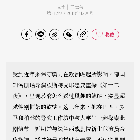
|
文字
王世伟
第312期 / 2018年12月号
收藏
受到近年来保守势力在欧洲崛起所影响，德国
知名剧场导演欧斯特麦耶想要重探《第十二
夜》，呈现莎翁怎么透过风趣的笔触，突显超
越性别框架的欲望。这三年来，他在巴西、罗
马和柏林的导演工作坊中与大学生一起探索此
剧情节，近期并与法兰西戏剧院新生代演员合
作搬演，透过符号的拼贴与错置，不仅突显剧