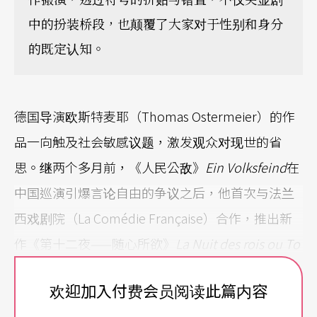
中的扮装桥段，也颠覆了大家对于性别和身分
的既定认知。
德国导演欧斯特麦耶（Thomas Ostermeier）的作
品一向触及社会敏感议题，激发观众对现世的省
思。继两个多月前，《人民公敌》
Ein Volksfeind
在
中国巡演引爆言论自由的争议之后，他首次与法兰
西戏剧院（La Comédie Française）合作，推出新
作《第十二夜——随心所欲》
La Nuit des rois ou To
ut ce que vous voulez
。这部莎剧改编企图打破僵
欢迎加入付费会员阅读此篇内容
化的意识形态，强调性别平等与多元认同的重要