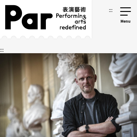
跳到主要内容区块
网站导览
:::
:::