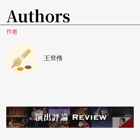
效果：暴露的肉体、夸张的性征、戏仿摇滚乐手的
Authors
姿态、针砭时事的评论等。他企图刺激观众的感官
神经，让他们完全融入舞台上颠鸾倒凤的欢愉气氛
作者
之中。为此，他还特地设立了一座「花道」，将舞
台延伸至观众席，使表演更贴近群众。
王世伟
欧斯特麦耶首度入主法国戏剧殿堂，就让当地习惯
文本表演的观众感到手足无措。在首演之后，这部
标新立异的作品甚至被某些剧评批评为贬低莎剧、
恶搞演员。然而，诠释经典并非只是搬演文本，而
是要突显剧作内容与当代环境的紧密关联。德国导
演的创意诠释无非撼动了某些保守观众心中的高
墙，才会引起如此激烈的议论。