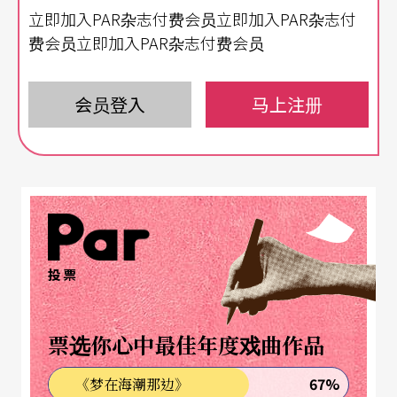
性，呼应了台湾当前争取婚姻平权的浪潮。
立即加入PAR杂志付费会员立即加入PAR杂志付
费会员立即加入PAR杂志付费会员
古代社会的解放与包容
《第十二夜》的剧名源自基督教的主显节。在这圣
会员登入
马上注册
诞假期的最后一天，民众打破阶级藩篱，共同参与
扮装盛宴。莎翁似乎借由这场疯狂的嘉年华暗喻一
种超脱现实秩序的狂欢氛围。剧中，他透过性别倒
置和隐瞒身分，描绘出一段朴朔迷离的爱情故事：
一对孪生兄妹因船难而分道扬镳，双方都以为自己
投票
失去了至亲。为了保护自己，妹妹假扮成哥哥的样
子，成为当地公爵的男仆。然而，她万万没有想到
票选你心中最佳年度戏曲作品
主人暗恋许久的女子竟然会爱上她……此外，剧中
67%
《梦在海潮那边》
描绘的伊利里亚（Illyria）曾真实存在，是邻近阿尔