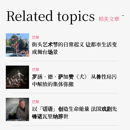
习活著的道理。我希望借由这次创作机会，让大家
Related topics
相关文章
在捧腹大笑中理解，莎翁想要传递给社会的讯息：
趣味横生的力量如何让大家变得更清醒、理智。」
巴黎
（注1）
三年以来，他在巴西、罗马和柏林的导演工
街头艺术节的日常起义 让都市生活变
作坊中，与大学生一起探索《第十二夜》曲折离奇
成舞台场景
的情节，也寻找著兼具青春魅力与表演实力的表演
巴黎
者。直到遇见法兰西戏剧院这群新生代演员，他才
罗涵．德．萨加赞《犬》 从兽性玷污
决定正式投入创作。
中解放的集体弥撒
符号拼贴破解单一意涵
巴黎
以「话语」创造生命能量 法国戏剧先
幕启时，两只猴子在一座人造风景中伸著懒腰：白
锋诺瓦里纳辞世
色的密闭空间、霓虹灯管拼凑的阳光、白沙滩、纸