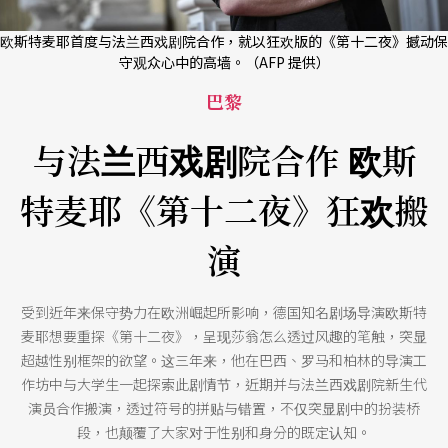
欧斯特麦耶首度与法兰西戏剧院合作，就以狂欢版的《第十二夜》撼动保
守观众心中的高墙。（AFP 提供）
巴黎
与法兰西戏剧院合作 欧斯
特麦耶《第十二夜》狂欢搬
演
受到近年来保守势力在欧洲崛起所影响，德国知名剧场导演欧斯特
麦耶想要重探《第十二夜》，呈现莎翁怎么透过风趣的笔触，突显
超越性别框架的欲望。这三年来，他在巴西、罗马和柏林的导演工
作坊中与大学生一起探索此剧情节，近期并与法兰西戏剧院新生代
演员合作搬演，透过符号的拼贴与错置，不仅突显剧中的扮装桥
段，也颠覆了大家对于性别和身分的既定认知。