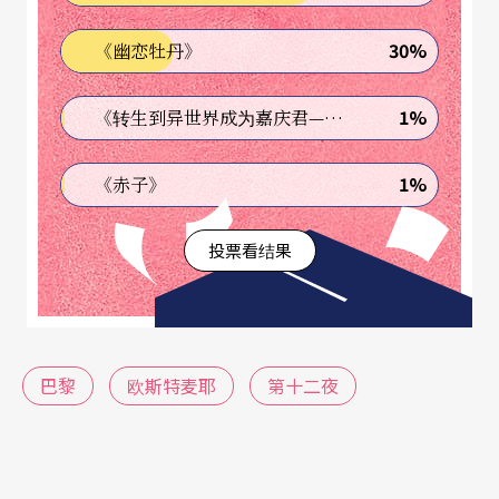
巴尼亚海岸的一个古代王国。在六至十五世纪之
30%
《幽恋牡丹》
间，当地的天主教和东正教会举办名为「兄弟姊妹
结盟」（adelphopoiia）的仪式，让结为连理的同
1%
《转生到异世界成为嘉庆君—发现我的祖先是诈骗集团!?》
性伴侣能接受天主的赐福。
1%
《赤子》
除了二○○六年的《仲夏夜之梦》
Ein Sommernac
投票看结果
htstraum
与二○一一年的《一报还一报》
Maß für M
aß
，欧斯特麦耶鲜少执导莎翁的喜剧作品。然而，
受到近年来保守势力在欧洲崛起所影响，他想要重
探《第十二夜》，呈现莎翁怎么透过风趣的笔触，
巴黎
欧斯特麦耶
第十二夜
突显超越性别框架的欲望，如他所言：「我们活在
一个极为阴郁的时代，但我仍想追索一种可以玩闹
的权力。这一切不是为了堕入玩笑的轻浮，而是学