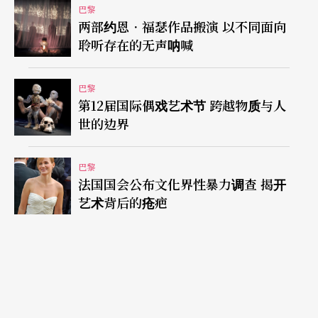
巴黎
板做成棕榈树和岩石。观众仿佛有一种时空错乱的
两部约恩．福瑟作品搬演 以不同面向
感受：角色究竟置身于远古，或是未来？此外，演
聆听存在的无声呐喊
员的服装也融合不同时代的风格：希腊桂冠、罗马
时期的贴身盔甲、伊丽莎白时代的领圈、十九世纪
巴黎
第12届国际偶戏艺术节 跨越物质与人
的军装外套、八○年代的闪亮紧身裤等。透过符号
世的边界
的拼贴与错置，导演不仅突显剧中的扮装桥段，也
颠覆了大家对于性别和身分的既定认知。对他来
巴黎
法国国会公布文化界性暴力调查 揭开
说，莎士比亚发明了这种「随机抽样」（samplin
艺术背后的疮疤
g）的创作风格。他在剧作中混杂了各种文化，戏弄
著不同层次的见解。他不仅是一位兼容并蓄的创作
者，也体现了廿世纪的后现代主义
（注2）
。欧斯特
麦耶也运用演员的造型和即兴表演，强调出媚俗的