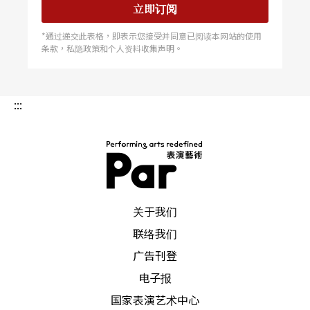
立即订阅
际的外交游戏里出局了，举国飘摇，国家信心被打
*通过递交此表格，即表示您接受并同意已阅读本网站的使用
趴，赶上成为集体情绪的一个出口，成为一张描绘
条款，私隐政策和个人资料收集声明。
这块蕃薯地的新履历，在当时的台湾文化界自然成
为论述与评论的焦点。
:::
我的第一次《薪传》经验是在台北的中华体育馆（1
988年拆掉），第一次也是唯一一次，跟上万人一起
看现代舞，带著新闻里的传说印象，还没开演我的
PAR 表演艺术杂志
心就怦怦跳著，从开幕的点香祭拜，微光里的点点
关于我们
香火，舞者褪去彩色的服装，便蒙太奇地走入百年
联络我们
广告刊登
前的海上冒险之旅，时而划天而过的叫声，撕心裂
电子报
肺的呐喊，齐心一致的呼嘿，伴随著朱宗庆打击乐
国家表演艺术中心
团一阵阵令人揪心的鼓声，穿风越浪，让观众跟巨