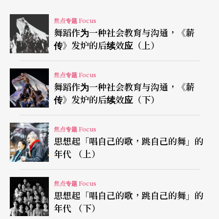
时期」这个大帽子下，长达38年（1949-1987） 铁
焦点专题 Focus
板一块的戒严令即将松绑。这一幕是解严的前奏
舞蹈作为一种社会教育与沟通，《薪
曲，对有些人而言，戒严是一场黑色的梦，掉入了
传》发炉的后续效应（上）
深渊从此再也没有回来，对三、四、五年级的戒严
世代而言，戒严则是白色的梦，你可以自由地活
焦点专题 Focus
舞蹈作为一种社会教育与沟通，《薪
著，但不能自由地思想著。
传》发炉的后续效应（下）
一群集体的清新力量
焦点专题 Focus
思想起「唱自己的歌，跳自己的舞」的
我及很多的我们，在当时还并不理解，当权者在课
年代 （上）
本里以「祖先」定义了「我是谁」的框架，即使我
从未去过河南范阳或任何一个课本里的「故土」。
焦点专题 Focus
思想起「唱自己的歌，跳自己的舞」的
当这些影响台湾存在感的危机接踵发生的时候，在
年代 （下）