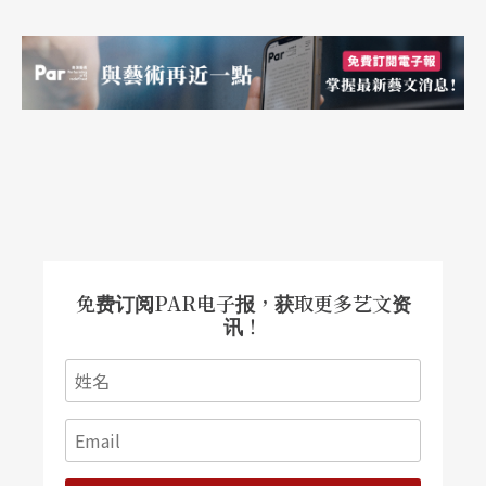
代舞的照片及解说，看不懂，但没关系，它们还在
实验，还在模模糊糊地长大，跟我（们）一样。
《白蛇传》看得懂，白蛇、青蛇、法海、许仙，林
怀民把他们拉到了现代，扭动的身躯传递了强烈的
浪漫、叛逆、恐惧与对立，不是戏曲，但音乐（作
曲赖德和）里都是传统的声响，那些声响吓人，好
像在说话，那些耸肩缩腹的奇特身体，让他们从戏
本里走了出来，跟我们平起平坐。最重要的是，他
免费订阅PAR电子报，获取更多艺文资
讯！
们继承了文化系统，但性格上已脱离原来的框架。
而1983年我看到的《薪传》呢？它天生就在说著
「风雨生信心」的老掉牙故事，通俗到太容易懂
了，它在嘉义首演前一天，我们这一「国」就在国