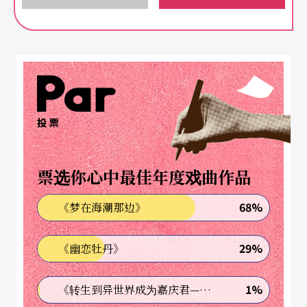
面，这是在连串的国际外交挫败之后，最后一根打
击台湾的稻草，如果地球上只能有一个中国，但中
华民国最好的朋友——美国，却选择了对岸的中华人
民共和国，怎么能不群情激愤，长我4岁的哥哥边看
电视边跟我说，我们很难再拯救大陆同胞，消灭万
投票
恶共匪了。
票选你心中最佳年度戏曲作品
在报纸一角，我看到云门舞集《薪传》首演的报
导，海报上一群黑噜噜但眼睛炯炯有神看向远方的
68%
《梦在海潮那边》
舞者们，我记得报上有「祖先」、「唐山渡台
29%
《幽恋牡丹》
湾」、「处变不惊」这些形容的字眼，然后与它擦
身而过。
1%
《转生到异世界成为嘉庆君—发现我的祖先是诈骗集团!?》