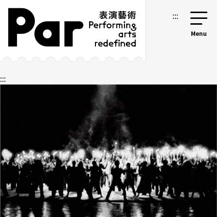
跳到主要内容区块
网站导览
:::
:::