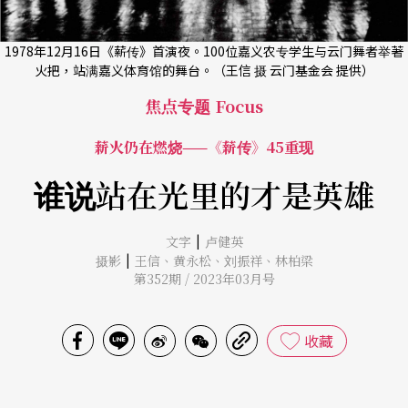
1978年12月16日《薪传》首演夜。100位嘉义农专学生与云门舞者举著
火把，站满嘉义体育馆的舞台。（王信 摄 云门基金会 提供）
焦点专题 Focus
薪火仍在燃烧——《薪传》45重现
谁说站在光里的才是英雄
|
文字
卢健英
|
摄影
王信
、
黄永松
、
刘振祥
、
林柏梁
第352期 / 2023年03月号
收藏