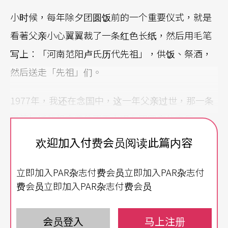
小时候，每年除夕团圆饭前的一个重要仪式，就是
看著父亲小心翼翼裁了一条红色长纸，然后用毛笔
写上：「河南范阳卢氏历代先祖」，供饭、祭酒，
然后送走「先祖」们。
1977年，我还在念国中，这一年父亲过世，那一条
墨笔红纸的祖宗牌位不再出现在团圆夜的客厅。
「河南范阳」4个字移到父亲坟头的大理石立碑上，
欢迎加入付费会员阅读此篇内容
说明了父亲是范阳人后来客家于福建永定的历代子
立即加入PAR杂志付费会员立即加入PAR杂志付
孙。
费会员立即加入PAR杂志付费会员
1978年中美断交，喔不，现在政治正确说法应该是
台美断交，电视上出现砸鸡蛋抗议游行的新闻画
会员登入
马上注册