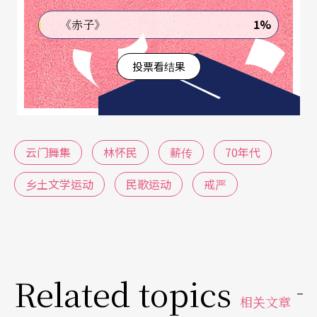
我还在继续长大，在〈龙的传人〉、〈青海的草
1%
《赤子》
原〉、〈鹿港小镇〉及〈橄榄树〉的歌词里迷迷糊
糊地长大，在《夜行货车》、《看海的日子》、
投票看结果
《代马输卒手记》这些小说里，懵懂地认识政治社
会框架下人性的困顿，老百姓的矛盾与挣扎。我还
是没有好好去想过祖先跟我的关系，除了身分证上
云门舞集
林怀民
薪传
70年代
的祖籍注载之外。
乡土文学运动
民歌运动
戒严
1979年冬天，住在高雄火车站附近的我，目睹了军
警拿著一个小眼睛男人的照片在熟悉的街景里出
现，后来知道他叫「施明德」，再后来，在更多的
新闻里不停地注意到「动员勘乱时期」、「美丽岛
Related topics
事件」斗大的新闻标题，而后者牵动了「动员勘乱
相关文章