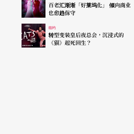
百老汇渐渐「好莱坞化」 倾向商业
也愈趋保守
纽约
转型变装皇后夜总会，沉浸式的
《猫》起死回生？