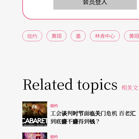
会员登入
纽约
黄翊
墨
林肯中心
黄翊
Related topics
相关文
纽约
工会谈判时节面临关门危机 百老汇
到底赚不赚得到钱？
纽约