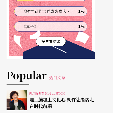
1%
《转生到异世界成为嘉庆君—发现我的祖先是诈骗集团!?》
1%
《赤子》
投票看结果
Popular
热门文章
两厅院橱窗 Hot at NTCH
理工脑加上文化心 期许让老店走
在时代前端