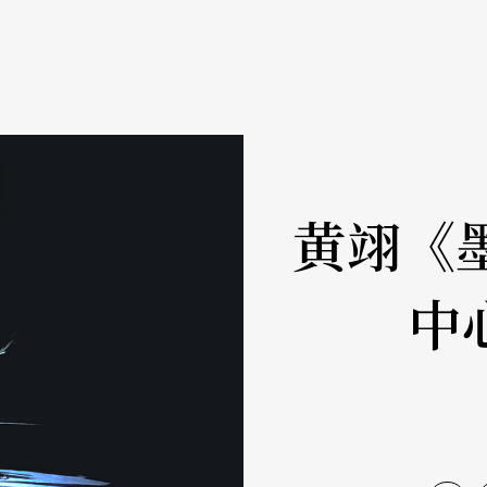
黄翊《
中