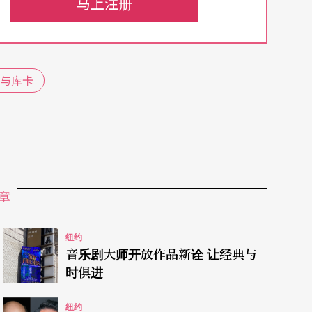
马上注册
与库卡
章
纽约
音乐剧大师开放作品新诠 让经典与
时俱进
纽约