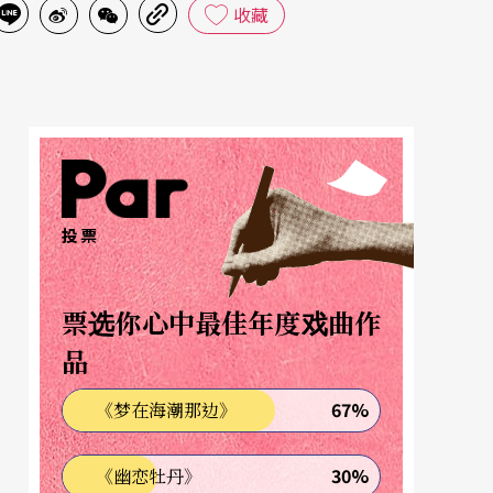
收藏
投票
票选你心中最佳年度戏曲作
品
67%
《梦在海潮那边》
30%
《幽恋牡丹》