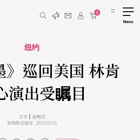
:::
0
纽约
墨》巡回美国 林肯
心演出受瞩目
|
文字
谢朝宗
官网限定报导 2025/01/11