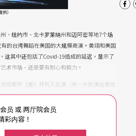
提供）
州、纽约市、北卡罗莱纳州和迈阿密等地7个场
仅有的台湾舞蹈在美国的大规模商演。黄翊和美国
这其中还包括了Covid-19造成的延迟，显示了
演艺术市场，还是要有耐心和毅力。
翊得以完成新作《墨》并列入巡演（另一半的演出是他
划入林肯中心的秋季节目，而林肯中心在新艺术总
目都采用依购买者意愿付费的价位，所以有1000多个
费会员 或 两厅院会员
看来纽约人是不会放过任何一个好交易！
精彩内容！