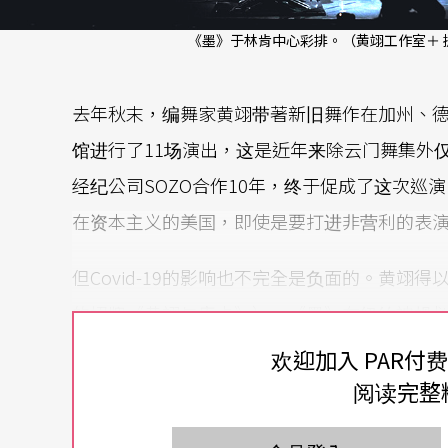
《墨》于林肯中心彩排。（黄翊工作室＋ 
去年秋末，编舞家黄翊带著新旧舞作在加州、德
馆进行了11场演出，这是近年来除云门舞集外
经纪公司SOZO合作10年，终于促成了这次巡演，
在资本主义的美国，即使是要打进非营利的表
但Covid-19的影响也不完全是负面的。黄
的招牌《黄翊与库卡》）。《墨》在纽约被规
监的提倡下，Covid-19后重开以来，所有节
欢迎加入 PAR付
座位的剧院，两场包括周日晚场都卖得满场，
阅读完整