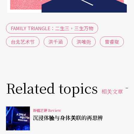
而打破了亲情的边界，激化了伦理与情感的冲突。
舞台后方投影出「乱伦」等字词，配合灯光变化与
演员肢体语言，将弟弟内心的挣扎与矛盾具象化，
FAMILY TRIANGLE：二生三，三生万物
让伦理压力直击观众心灵。这种多媒体的运用不仅
台北艺术节
洪千涵
洪唯尧
曾睿琁
增强了视觉冲击，也将角色的心理状态清晰地传递
给观众。
Related topics
相关文章
新锐艺评 Review
沉浸体验与身体关联的再思辨