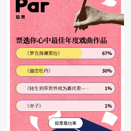
理选择的难题，将观众从旁观者变为参与者。
投票
戏中不乏幽默对话，为剧情增添了生活化趣味。例
如，姐姐与伴侣因孩子姓氏问题争执，甚至用打乒
票选你心中最佳年度戏曲作品
乓球的方式决定名字。然而，随著矛盾加深，姐弟
67%
《梦在海潮那边》
与姐姐伴侣之间的激烈争论揭开了每个角色内心的
恐惧与不安。他们脱去身上的衣物，直白袒露内心
30%
《幽恋牡丹》
挣扎，将亲情、爱情与责任的矛盾展现得淋漓尽
致，也让观众不得不审视家庭的定义是否应改变。
1%
《转生到异世界成为嘉庆君—发现我的祖先是诈骗集团!?》
多媒体影像的运用尤为出色。剧情以姐弟的成长背
1%
《赤子》
景为基础，展现两人深厚的亲情羁绊。从小被教导
投票看结果
互相分享的他们，长大后却因姐姐提出的生育提议