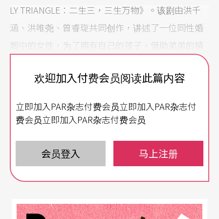
LY TRIANGLE：二生三，三生万物》。该剧由洪千
涵、洪唯尧、曾睿琁共同创作，讲述了一位同性婚
姻中的女性，为了拥有自己的孩子，借助弟弟的精
子孕育生命的故事。这个大胆且突破常规的决定，
欢迎加入付费会员阅读此篇内容
不仅揭露了亲情、爱情与社会期待间的矛盾，也挑
战了传统价值与家庭意义的定义。
立即加入PAR杂志付费会员立即加入PAR杂志付
费会员立即加入PAR杂志付费会员
整场演出细腻铺陈情节，并以象征性的舞台语言带
领观众一同反思自身价值观。在第一场景中，3位角
会员登入
马上注册
色共同穿上巨大的卵子服装，手握红色胶带延伸至
观众席。而律师角色从观众席走向舞台，模糊了演
区与观众的界限。这种打破第四面墙的设计，使现
场仿佛成为一场公共辩论。律师的提问直接触及伦