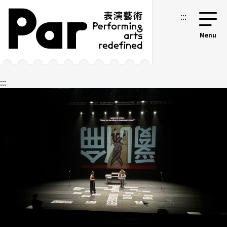
跳到主要内容区块
网站导览
:::
:::