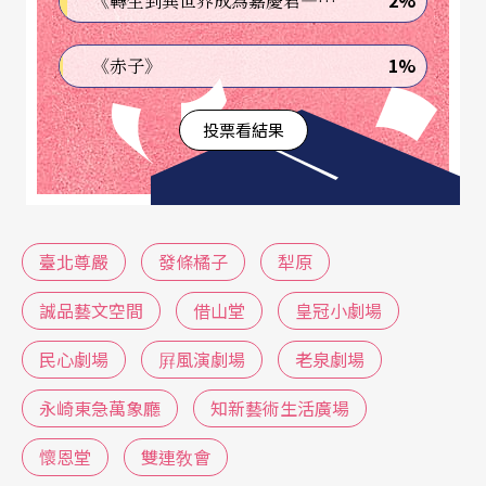
2%
《轉生到異世界成為嘉慶君—發現我的祖先是詐騙集團!?》
尋宗教與原始情操的心靈需求中，音樂成了最明確
1%
《赤子》
又最具精神性的表徵。
懷恩堂
、雙連教會、城中教
會都有管風琴設置，並開放外界租借場地舉行演奏
投票看結果
會，帶領我們進入巴洛克的新時代。
開放的公園空間是最具親和力的「生活藝術」場
合。歷史悠久的新公園音樂台，不論綜藝表演、電
臺北尊嚴
發條橘子
犁原
影放映，動輒聚合一、兩千人扶老攜幼、卿卿我我
誠品藝文空間
借山堂
皇冠小劇場
地熱烈捧場。松江詩園以地面石版鑲嵌現代詩句，
民心劇場
屛風演劇場
老泉劇場
爲簡單的演出場地提供了大膽的詩意。榮星花園可
永崎東急萬象廳
知新藝術生活廣場
以觀賞馬戲團，曾讓「民間劇場」熱鬧了數年的青
年公園在等待驚蟄復甦……台灣的多雨季候似乎不
懷恩堂
雙連敎會