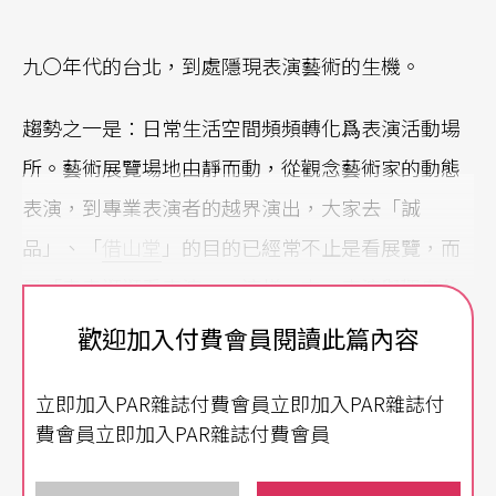
九〇年代的台北，到處隱現表演藝術的生機。
趨勢之一是：日常生活空間頻頻轉化爲表演活動場
所。藝術展覽場地由靜而動，從觀念藝術家的動態
表演，到專業表演者的越界演出，大家去「誠
品」、「
借山堂
」的目的已經常不止是看展覽，而
是「走走逛逛看表演」。這樣一來，表演與觀衆的
互動關係也在不斷的開發當中。
歡迎加入付費會員閱讀此篇內容
「視」「聽」開始跟「飲」「食」犬牙交錯：本土
立即加入PAR雜誌付費會員立即加入PAR雜誌付
素淨的「台北尊嚴」、後現代拼貼的「
發條橘子
」
費會員立即加入PAR雜誌付費會員
成爲許多地下演出的常駐地，「加州陽光」也曾驚