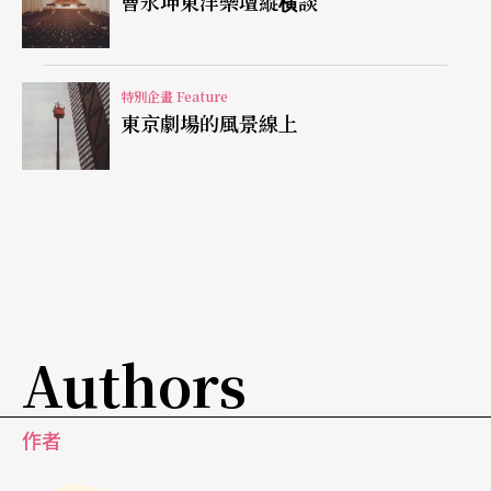
曹永坤東洋樂壇縱横談
越來越多的機會磨練成熟。這樣的趨勢中，成敗與
得失互見，但在開放與自由的空氣裏，更多的可能
正欣然躍出。
特別企畫 Feature
東京劇場的風景線上
臺北尊嚴
雖然位於師大正對面一所藝廊的二樓，這個不掛招
牌的餐飲店還是不太好找。二十多坪的長方形空間
鋪著條木地板，除了三面牆壁敞著大窗外没有多餘
裝飾，透過窗戶可以看見鄰家平房的屋頂及師大的
Authors
紅牆。頂上閣樓才是來客擾鬧羣集的地方，與底下
那個完整明淨的空間恍若兩個世界。
作者
這是兩位美術家黃銘哲、蔡正一經營、設計的「藝