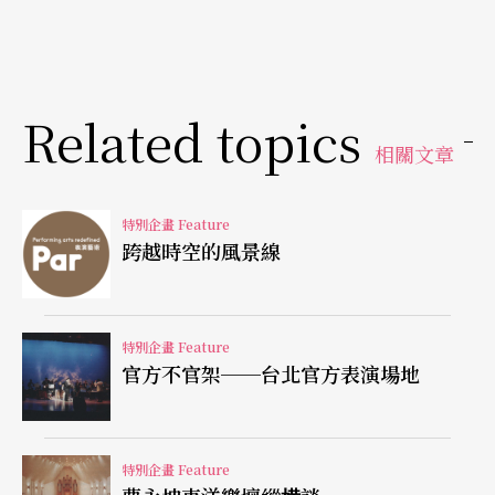
利露天劇場的活動，最適合建造露天劇場的開闊坡
地都變成了高爾夫球場，但不知道下雨天打高爾夫
好不好玩？
Related topics
可能最讓人興奮的是許多劇團、舞團都有了自己的
相關文章
排練兼演出場地，無須再飄泊不定。優、民心、屏
風、耕莘、皇冠（舞蹈空間）、多面向……有的也
特別企畫 Feature
跨越時空的風景線
常邀請外來演出，形成長久發展、生存的腹地。
台大視聽館、藝術學院新落成的戲劇廳及音樂廳、
特別企畫 Feature
以及各大專院校的禮堂，都有充滿生命力的活動在
官方不官架──台北官方表演場地
此起彼落地進出、生息……
我們的生活與藝術越來越接近，鍾情表演的人也有
特別企畫 Feature