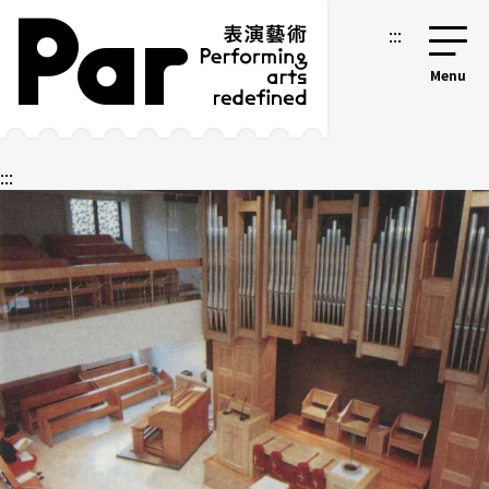
跳到主要內容區塊
網站導覽
:::
:::