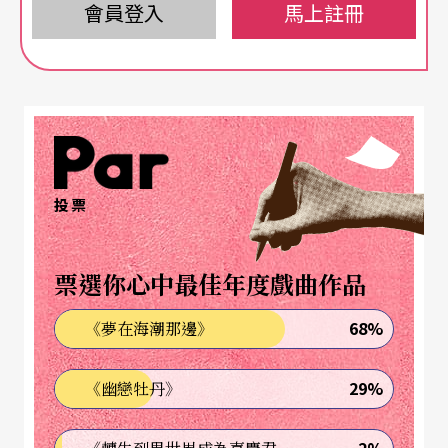
鴻一瞥地推出美式「站立喜劇」；另一方面，從五
會員登入
馬上註冊
星級飯店（如麗晶）到「
犁原
」、「47街」、「息
壤」這樣的pub，爵士、搖滾、現代台灣歌謠的現
場熱情演出夜夜笙歌，形成「吃吃喝喝看表演」的
常態。各有各的理念、方法、趣味……
投票
前兩年爲選舉及示威遊行推波助瀾的表演活動，讓
台北人見識到政治與藝術結合的威力，許多商業機
票選你心中最佳年度戲曲作品
構亟亟跟進。永琦、世貿、國泰信託、甚至台北車
站，都不忘在他們的樓層中闢一個演藝廳。美國
68%
《夢在海潮那邊》
「醫院藝術化」的風潮，也吹到了這裏，台北多數
29%
《幽戀牡丹》
教學醫院的大禮堂，都有演奏會間歇舉行。
真正長久以來與音樂密不可分的是宗教，在重新追