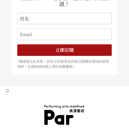
訊！
發條橘子
三個學藝術的男人從金門退伍後自認與社會格格不
入，在台大附近開設這家充滿實驗意味的咖啡店。
店名和庫柏力克（S. Kubrick）的著名影片無關，只
立即訂閱
是取其拼貼趣味。店内的擺設也充滿拼貼的怪異美
*通過遞交此表格，即表示您接受並同意已閱讀本網站的使用
感：懸弔的椅子、嵌在磚牆内的魚缸、大爬蟲標
條款，私隱政策和個人資料收集聲明。
本……這個場地被前衛劇場人士看中，紛紛當做環
境劇場來使用。由「環墟」成員新組的「台灣渥
:::
克」發表過環保劇《歡樂無限皮膚癌》，影像工作
者也進來玩多媒體發表會。一年後不堪虧累，兩名
股東退出，剩下賴聖分獨撐大局。他深爲劇場魅力
所吸引，將太佔地方的固定裝置全部打掉，留下更
PAR 表演藝術雜誌