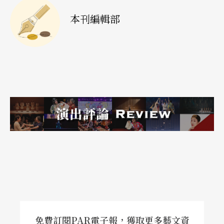
術家聚場」。表演工作者商借時他們從不收場租，
本刊編輯部
也不收門票，還替演出者現場募款補貼製作費。河
左岸的《星之暗湧》、侯俊明的裝置表演《拖地
紅》、亞洲戲劇季的獨腳戲、佛朗明哥吉他和舞
蹈，乃至師大英語系的畢業製作，都曾將這裏的空
間作截然不同的運用。服裝公司會來這兒拍服裝
照、廣告公司也曾到這兒來拍MTV（林青霞、葉子
楣、費玉淸……）。
往後他們想朝自製節目的方向更進一步，提供表演
者幕後技術的全套支援。
（閻鴻亞）
免費訂閱PAR電子報，獲取更多藝文資