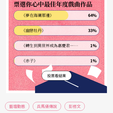
票選你心中最佳年度戲曲作品
有開闊的氣魄。〈八月晚來香〉及〈冬月風雪夜歸
64%
《夢在海潮那邊》
人〉，指揮將樂曲的架構描畫得十分精細，但樂團
的音色粗糙，樂曲的韻味就差了一截。二胡協奏曲
33%
《幽戀牡丹》
〈不屈的蘇武〉，獨奏者所加的麥克風音量過大，
廻音長，高頻不明顯，使得二胡應有的音色無法展
1%
《轉生到異世界成為嘉慶君—發現我的祖先是詐騙集團!?》
現，樂團與獨奏者的音量比例也不平衡。而獨奏者
1%
《赤子》
與樂團之間的默契明顯不足。許多樂段二胡與樂團
已經分家了，各拉各的調，整首樂曲幾近支離破碎
投票看結果
的程度。〈月兒高〉的琵琶主奏相當稱職，但擊樂
太搶鏡頭了，整首樂曲的氣氛難免受到破壞。
〈竹〉是本地已故國樂家鄭思森先生的作品，此次
藝壇動態
兵馬俑傳說
彭修文
演出略有刪節，或許是爲了使樂曲更有張力吧？但