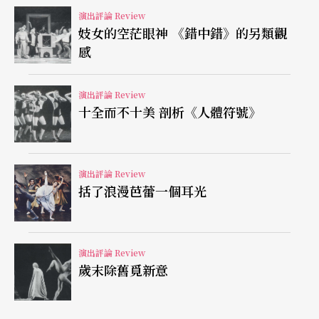
演出評論 Review
聽完整場音樂會後，不知該爲彭修文惋惜或是爲北
妓女的空茫眼神 《錯中錯》的另類觀
感
市國痛心。或許該團的演出太多了，負荷過重，所
以未能發揮應有的水準，否則以一個專業樂團而
演出評論 Review
言，如此的表現著實令人有受騙的感覺。也許筆者
十全而不十美 剖析《人體符號》
過於苛責，但北市國身爲國內最早的專業化國樂
團，且一度是國內各樂團馬首是瞻，樂迷引頸企盼
演出評論 Review
的優秀樂團，如今卻比不上南北兩個「實驗」國樂
括了浪漫芭蕾一個耳光
團，怎不令人愛深責切？如果不再痛定思痛，勢將
逐漸被樂迷淘汰，到時就是大師也回天乏術了！
演出評論 Review
歲末除舊覓新意
特約評論｜譚中道