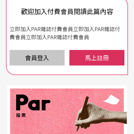
中，彭修文的貢獻應可受到樂界肯定。
歡迎加入付費會員閱讀此篇內容
當晚演奏會開始之前，指揮台前並未放置總譜，待
立即加入PAR雜誌付費會員立即加入PAR雜誌付
彭氏出場後，仍然如此，且在整場音樂會中皆憑其
費會員立即加入PAR雜誌付費會員
記憶指揮。雖然這次演出的曲目大多爲其本人作
品，但彭氏以六十有餘之高齡，仍能完全熟記整場
會員登入
馬上註冊
音樂會的演奏總譜，可見大師有備而來，實非浪得
虛名。其指揮動作乾淨明確，沒有誇張的舞台動
作，對樂團提示淸晰，不僅熟悉樂曲，而且更全力
投入其中，毫不拖泥帶水。
反觀台北市立國樂團的表現，就相當令人失望。第
投票
一首〈將軍令〉，樂團整體的演奏大致是四平八
穩，但管樂部分未能表現應有的氣勢，人雖多卻沒