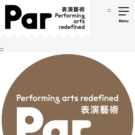
跳到主要內容區塊
網站導覽
:::
:::