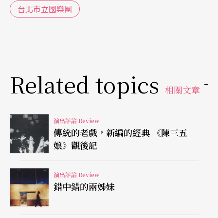
筆者認爲有損原曲的精神。最後壓軸曲目爲彭氏的
台北市立國樂團
大作〈秦兵馬俑〉，樂團至此疲態盡露，擊樂毫無
線條，音量又未能與樂團保持均衡，原本十分有內
涵的曲子，演奏得死氣沈沈，毫無活力。尤其第三
Related topics
樂章結尾部分，當弦樂部分出來之後，節奏及旋律
相關文章
皆相當不穩，各聲部加入時，速度不一，使得整首
樂曲都被打散了，是一大敗筆。其他有許多放炮的
演出評論 Review
部分，也無法一一細述了。
傳統的老戲，新編的經典 《陳三五
娘》觀後記
雖然如此，觀眾仍然很熱情的安可了兩首。〈阿細
跳月〉只能以「慘不忍覩」形容，樂團完全跟不上
演出評論 Review
錯中錯的兩姊妹
指揮，亂成一團。〈花好月圓〉又顯得心浮氣躁沈
不住氣。