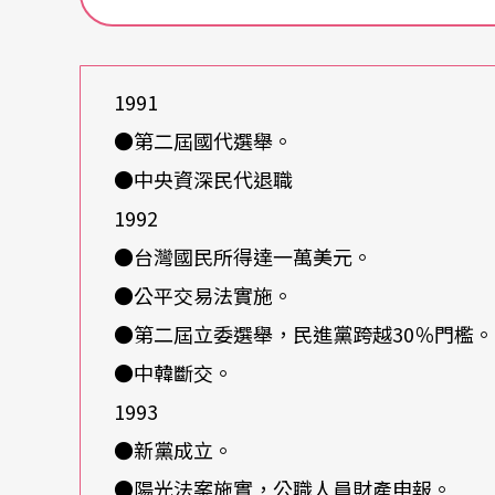
在歷史的進程中來思考其中各個層次的文化現
可尋的脈絡，或者是其中現象與現象之間都存
1991
謂的事實或現象，必須是符合他認知系統的事
●第二屆國代選舉。
政治體系，以至於個人，都有一套自己的方式
●中央資深民代退職
是不存在，但是人們卻是以他有限的認知與旣
1992
虛構的世界來取代眞實的世界，並以它爲基礎
●台灣國民所得達一萬美元。
●公平交易法實施。
原住民音樂有其獨特傳承
●第二屆立委選舉，民進黨跨越30％門檻。
討論台灣原住民五十年來的發展，有一個重要
●中韓斷交。
原住民的觀點？還是用漢族的觀點？因爲角度
1993
者自己的定位是：以兼顧二者的方式，來探討
●新黨成立。
問題。這項工作不一定能做的很好，但是筆者
●陽光法案施實，公職人員財產申報。