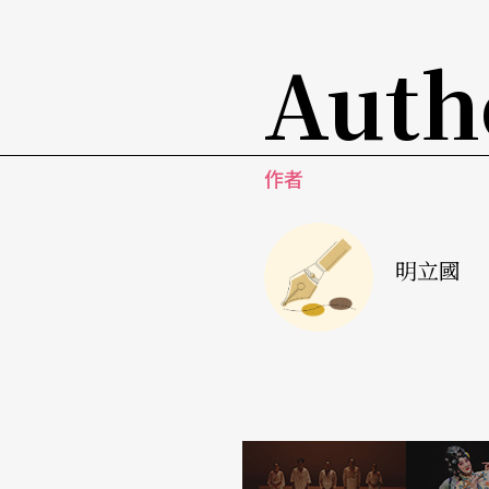
專家，都不得其門而入，大家普遍的看法是「
Auth
製作「九族之夜」演出活動，負責承辦的陳瓊
遍。看完之後，筆者非常確定的指出：第一、這是
（荳蘭）、popo（薄薄）、lidao（里漏）
作者
是malalikit（北部阿美族的豐年祭），但
究的主要範疇之一，因此對於影片中的歌舞，
也非常淸楚是那一首歌，因爲到目前爲止，這
明立國
是和主辦單位特地安排族人在座談當天到會場
sla忽然尖叫道：「啊！那是我媽媽！」，雖
時的容貌！而現任頭目ci koa和幾個長老則在看到
高談闊論起來。看完影片之後，主辦單位還安
片中和現實之間的五十年差距。會後我們和族