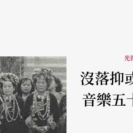
光
沒落抑
音樂五