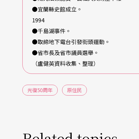
●宜蘭縣史館成立。
就一般常常可以聽到有關原住民音樂的言論，幾
1994
多不會自己的傳統歌謠，顯示文化的消失與沒落
●千島湖事件。
致使文化解體。3.表演化、觀光化的演出形態，
●取締地下電台引發街頭運動。
有關的敎材，使得文化傳承不力而中墜。5.生
●省市長及省市議員選舉。
間。這些觀點當然是經由筆者個人觀察並歸納
（盧健英資料收集、整理）
觀點。當然，這也是一種事實，某一種角度的
但是就個人十五年來的實地田野經驗而言，在
光復50周年
原住民
行的音樂現象，在原住民社會中的確比比皆是；
ayasvi、排灣族的五年祭、卑南族的年祭，
存了大量的音樂與舞蹈內容。而且根據有關的
Related topics
的音樂，基本上是穩定而持續的，例如：在一