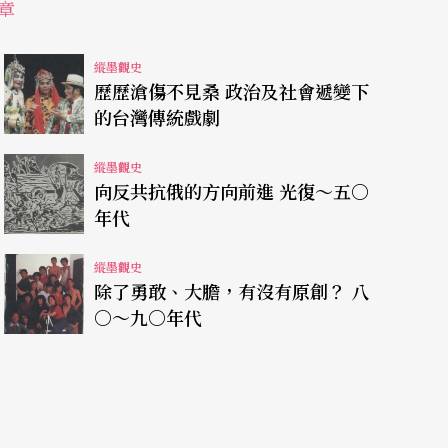
章
朝在一九四三年的錄音，都可以顯示其中所錄的音
了嚴謹的學術分析可以確認外，部落許多長老甚至
縱墨觀史
，而且其中許多筆者也可以隨口唱出而確知其使用
歷歷滄傷不見桑 政治及社會遞變下
的台灣傳統戲劇
縱墨觀史
向反共抗俄的方向前進 光復〜五〇
年代
術節」系列活動當中，有一場座談是介紹一支二〇
縱墨觀史
撿來的，其中主要內容是有關原住民歌舞祭儀及生
除了勇敢、大膽，有沒有原創？ 八
，且無法確認是誰拍的。這部片子可能是最早的一
〇〜九〇年代
當的重視，但是片子拿來之後，對於其中的內容該
中阿美族大型的祭儀歌舞的部分更覺得困難，是在
祭儀？歌舞內容爲何？他們請敎了一些有關的學者