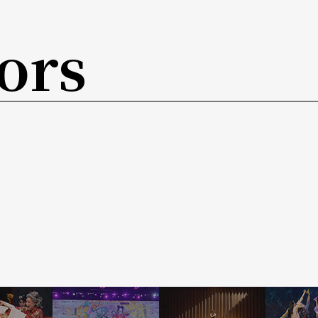
已經消失或失傳了」，使得主辦單位一籌莫展。
ors
姬小姐和筆者談起這件事，並約了時間再仔細看一
北部阿美族的歌舞。第二、這一定是nataolan
這三大社其中之一。第三，這個大型的歌舞場面應該
是其中可能有人爲的安排。阿美族的祭儀歌舞是筆者硏
縱使沒有聲音，只有舞蹈的步伐及肢體動作，筆者
些歌舞還是非常興盛的留在部落中。爲了確定，於
，一同觀賞這最早期的原住民紀錄片。放映當天，
然隔了幾十年，但是她還是那麼淸晰的記著母親年輕
了以前的大頭目ci pakoai之後，就開始在下面
排了族人和參與的觀衆大家一起歌舞，感受一下影
人一起去吃宵夜，大家還興致勃勃的一邊唱歌一邊