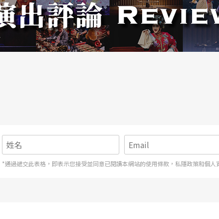
同的立場與視角，其所觀察的結果可能也有所出
對於一個問題可能可以多一點周詳的考慮。以下就
度討論：
示文化的消失與沒落。
沒有瞭解原來文化生態的主觀看法，如果以這種觀
*通過遞交此表格，即表示您接受並同意已閱讀本網站的使用條款，私隱政策和個人
那對原住民的音樂文化生態可能就會造成負面的影
其一定的規則，它不像現代社會的藝術性或消費性
曲未成年的年輕人是沒有資格唱的，因爲音樂與一