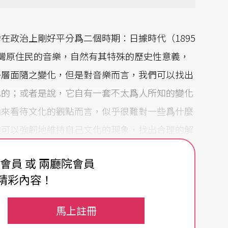
在政治上剛好平分爲二個時期：日據時代（1895
台灣原住民的音樂，自然有其特殊的歷史性意義，
多層面隨之變化，但是對音樂而言，我們可以找出
化的；或者是說，它自有一套不太爲人所知的變化
論來看待文化的觀點而言，似乎很難對一些爲什麼
然可以強韌地維持自己文化的現象，找出合理的解
角度，來試圖爲文化的複雜性提出呼籲及解釋，例
費會員 或 兩廳院會員
代語言學方面的發展。面對這個世紀以來整個人類
精彩內容！
程，台灣的原住民在音樂文化上，呈現了何種風
現象呢？以下讓我們試著來做一種知識論上的反省
馬上註冊