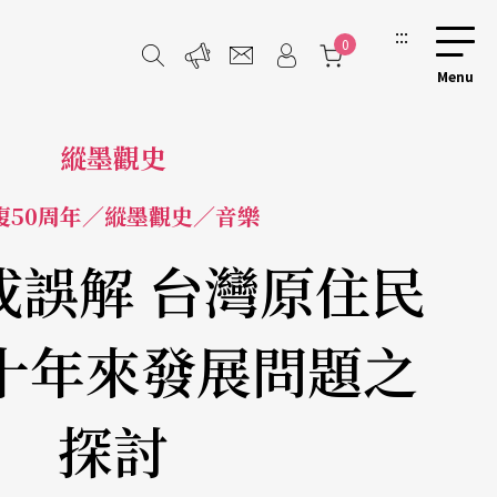
:::
0
縱墨觀史
復50周年／縱墨觀史／音樂
或誤解 台灣原住民
十年來發展問題之
探討