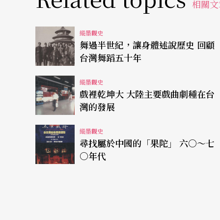
相關文
蘭、淺井惠倫的蠟管錄音，和音樂學者黑澤隆
樂和現存的音樂，基本上是沒有兩樣的，這除
縱墨觀史
年輕人，也都可以即刻判別甚至一起跟著歌唱
舞過半世紀，讓身體述說歷史 回顧
台灣舞蹈五十年
情形的。
縱墨觀史
持續、穩定發展的原住民音樂
戲裡乾坤大 大陸主要戲曲劇種在台
灣的發展
前年由台北縣政府主辦的「台灣原住民文化藝
縱墨觀史
年代的十六厘米紀錄片，這是一位朋友無意中
尋找屬於中國的「果陀」 六〇〜七
活環境的紀錄，包括阿美族和泰雅族，是默片
〇年代
部有關台灣原住民的紀錄片，因此主辦單位相
如何說明，就成了一個棘手的問題，尤其是其
什麼地方舉行的？那個部落？什麼樣的場合或