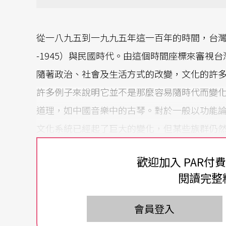
從一八九五到一九九五年這一百年的時間，台灣
-1945）與民國時代。由這個時間座標來審視
隨著政治、社會及生活方式的改變，文化的許
許多例子來說明它並不是那麼容易隨時代而變
道理，如中國音樂中的古琴。對於一般以功能
文化系統已經起了巨大的變化，但某些族群仍
釋。許多新的知識理念，不斷的從各個層面與
歡迎加入 PAR付
如：符號學、詮釋學，以及轉換生成語法等現
閱讀完整
社會的重大變遷，以及政府五十年來的經營過
貌？而我們又應該從什麼角度來看待這種文化
會員登入
與觀察。