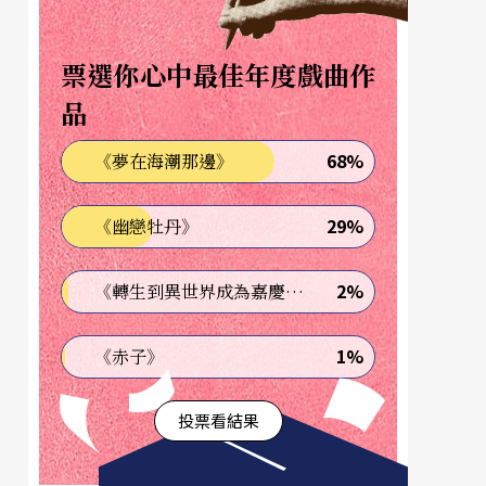
票選你心中最佳年度戲曲作
品
68%
《夢在海潮那邊》
29%
《幽戀牡丹》
2%
《轉生到異世界成為嘉慶君—發現我的祖先是詐騙集團!?》
1%
《赤子》
投票看結果