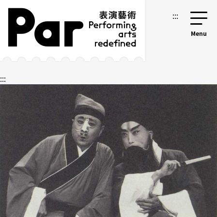
跳到主要內容區塊
網站導覽
:::
:::