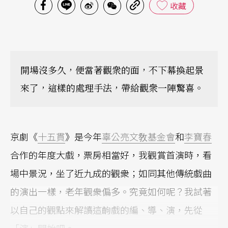
收藏
開場沒多久，便當著觀衆的面，不下幕換起景
來了，這樣的處理手法，帶給觀衆一陣驚喜。
京劇《
十五貫
》是今年
辜公亮文敎基金會
和
李寶春
合作的年度大戲，票房相當好，我觀賞首演時，看
場中景況，坐了近九成的觀衆；如同其他傳統戲曲
的演出一樣，老年觀衆偏多。究竟如何呢？我試著
以自己的觀點來解讀這齣戲的編、導、演，先從
「演」開始吧。