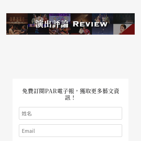
可以馬上傳喚到荀友蘭的主人陶復朱來問話，似不
合理。另一個大問題，即況鍾簡直是聖人。一椿所
謂三審六問、皇帝批准的死刑案，監斬官雖問出蹊
蹺，竟不惜一切地越權翻案，而且以小搏大，雖然
能夠突顯人物的內心掙扎和正義感，但企圖太過明
顯，使人物有點失眞，況鍾的聖人性格拔高到極
點，卻倏而一案吿結，解甲歸田園，平凡小民對此
實在不甚了解。從導跟演的角度上看，這誠然是齣
免費訂閱PAR電子報，獲取更多藝文資
好戲，但從編的角度上看，就有待商榷了。
訊！
文字｜黃雍智 觀眾