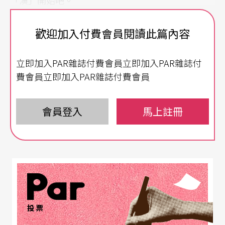
演員及音樂表現出色
歡迎加入付費會員閱讀此篇內容
這齣戲的兩位主角況鍾和婁阿鼠，一正一邪，分別
立即加入PAR雜誌付費會員立即加入PAR雜誌付
由來自大陸的李寶春和
孫正陽
擔任。前者把況鍾的
費會員立即加入PAR雜誌付費會員
正直無私及內心掙扎表達得十分出色，特別是第四
場〈判斬〉中的一段唸詞，配合身段運用，表現況
會員登入
馬上註冊
鍾的天人交戰，讓我印象深刻。後者則把婁阿鼠的
雞鳴狗盜表現得相當傳神，雖然全戲的設計讓他以
演爲主，沒什麼機會發揮唱腔。兩人在第六場〈訪
鼠〉中，測字的那一段對手演出，可說表現得淋漓
盡致，又相當詼諧。其他幾位演員表現中規中矩，
投票
飾演蘇玉娟的葉芳在第一場〈鼠禍〉中的一小段水