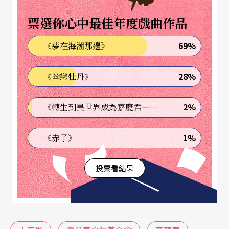
袖功夫，舞得漂亮。戲曲中不能忽略文武場的音樂
票選你心中最佳年度戲曲作品
表演，由大陸幾位「中國京劇院」及「上海京劇
69%
《夢在海潮那邊》
院」樂師，搭配台灣「理想介面室內樂團」構成的
文武場和伴奏，不僅不會流於吵雜，且與演員配合
28%
《幽戀牡丹》
得相當好，很忠實地傳達出整齣戲的表情。
2%
《轉生到異世界成為嘉慶君—發現我的祖先是詐騙集團!?》
導演手法不俗
1%
《赤子》
在導演手法方面，身兼主角的導演李寶春把這齣戲
做到了極致，不僅場面調度靈活，而且蘊藏許多含
投票看結果
意在其中。開場沒多久，便當著觀衆的面，不下幕
換起景來了，這樣的後現代手法帶給觀衆一陣驚
喜，卻也只這麼一次，未曾濫用。而前三場陳述命