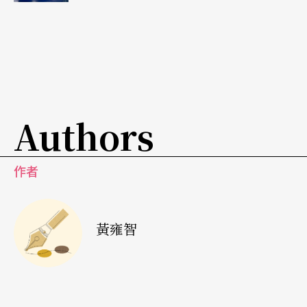
森就無罪了」，適時以當下新聞事件打個哏，博得
笑果。
翻案翻出劇情中的紕漏
最大的問題出在編劇上。我不知道原劇本是怎麼寫
Authors
的，但經過李寶春、
辜懷群
兩位的改編，仍存在著
一些疑問和不合理之處。首先，三審六問是指那
作者
些？如果眞有這層層關卡，怎麼會沒發現案情疑
點？但是一想到現在的蘇建和三死囚案，那顯然這
黃雍智
劇情還是有其合理性，同時還可以體會到借古諷
今。其次，古代死刑定讞一定是皇帝親自批准的
嗎？怎麼會在五更處刑，二更就開始升堂等候，還