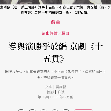
婁阿鼠（左，孫正陽飾）測字卜吉凶，不防吐露了案情，與况鍾（右，李
寶春飾）展開一場精采的對手戲。（許斌 攝）
戲曲
演出評論／戲曲
導與演勝乎於編 京劇《十
五貫》
開場沒多久，便當著觀衆的面，不下幕換起景來了，這樣的處理手
法，帶給觀衆一陣驚喜。
|
文字
黃雍智
|
攝影
許斌
第38期 / 1995年12月號