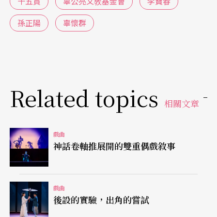
十五貫
辜公亮文敎基金會
李寶春
案事件，佈景以寫意的江南街景或黑幕表現，第四
場況鍾登場時改以藍幕爲底，同時讓他身穿藍袍，
孫正陽
辜懷群
喩爲靑天大人；斬囚之前問到荀友蘭、蘇玉娟二人
有寃時，藍幕上便出現了白雲（可惜坐在樓上的觀
衆有部分因視角之故，看不到此景，這也是劇院的
Related topics
座位設計有死角）。第三場〈被寃〉縣太爺升堂，
相關文章
座位斜向觀衆，暗示其審案不正，背後的「明鏡高
懸」四字及老虎畫像亦有反諷深意；而況鍾座後卻
戲曲
是「爲官淸廉」及一幅暗指志歸田園山水畫。以上
神話卷軸推展開的雙重偶戲敘事
種種象徵手法用得適度，不會流於濫情。舞台設計
則是虛實並用（布繪軟景與實物硬景呼應），繁簡
戲曲
各其所宜。全劇的燈光也運用得相當好，特別是聚
後設的實驗，出角的嘗試
光燈。第三場結束時燈光全熄，只留一道聚光燈照