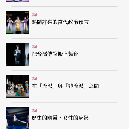
在縣太爺的「明鏡高懸」四字上，反諷意味十足。
戲曲
當婁阿鼠在四下無人，吐露心事時，亦用聚光燈照
熱鬧討喜的當代政治預言
在他身上，也用對了。數次用聚光燈都用得其所，
收到畫龍點睛之效。比較起來，歌仔戲《雙槍陸文
戲曲
龍》中，聚光燈從頭到尾打在楊麗花身上，則有所
把台灣傳說搬上舞台
宜有所不宜。在節奏上，全劇共分七場，前三場後
三場都相當緊湊，只有第四場從法場監斬到求見督
戲曲
爺演得最長，等於是在兩個快板中夾進了一個慢
在「流派」與「非流派」之間
板，得到了適當的舒緩，戲劇張力卻未消失。全戲
約演了兩小時十五分鐘，沒有中場休息，看起來卻
戲曲
不會覺得冗長、疲倦，導演的功力確實不凡。而當
歷史的幽靈，女性的身影
婁阿鼠在認罪畫押時說「我要是那個美國黑人辛普