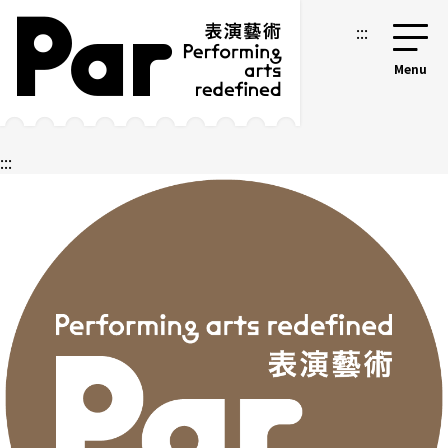
跳到主要內容區塊
網站導覽
:::
:::