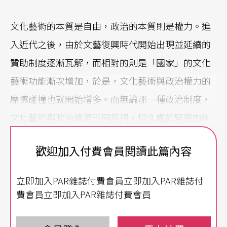
文化藝術的本質是自由，政治的本質則是權力。進
入近代之後，由於文藝復興時代開始出現並延續的
贊助制度逐漸瓦解，而相對的則是「國家」的文化
藝術功能漸次增加，於是，文化藝術與政治權力的
摩擦碰撞也就開始增多。而無論那一種政治制度，
文化藝術與政治總是形同怨耦，恒久處於緊張的糾
纏中。
歡迎加入付費會員閱讀此篇內容
專制極權國家，政府獨力總攬一切文化藝術活動，
立即加入PAR雜誌付費會員立即加入PAR雜誌付
文化藝術人有了生活的安定，但卻失去了全部的文
費會員立即加入PAR雜誌付費會員
化藝術自由。專制極權的體制下，儘管仍然會出現
卓越的文學、音樂、舞蹈等，但總體文化藝術的內