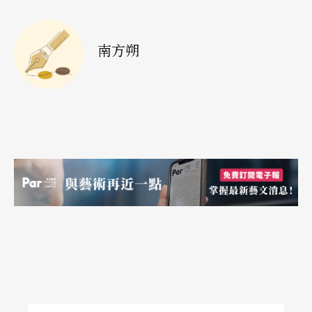
制度及價値的論壇。它以容忍爲名，對傳統文化藝
術愈來愈不容忍。」因而撤廢「國家藝術基金會」
南方朔
的聲浪日增，儘管撤廢之議並未果行，但卻決定了
繼續觀察三年。由於「國家藝術基金會」飽受抨
擊，整體的美國文化藝術氣氛遂日趨嚴峻。美國的
「文化戰爭」顯示出，一旦國家介入了文化藝術事
務，現實政治的轇轕即難免產生。爲甚麼贊助這個
而不贊助那個？這並不只是公平與否的問題，更是
意識型態的問題。
硏究文化藝術與政治互動的美國學者杜賓（Steven
C. Dubin）在《繆司的官僚化》與《醒目的影像─
笨拙的藝術及不文明的行動》兩本著作中指出，當