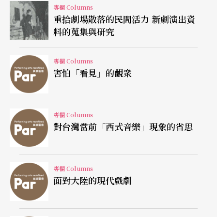
因此，國家贊助的角色漸增，對文化藝術的創造力
專欄 Columns
重拾劇場散落的民間活力 新劇演出資
都難免是一種束縛。近十餘年來，在美國出現的
料的蒐集與研究
「文化戰爭」即是最明顯的例證。
專欄 Columns
相對於所有其他國家，美國的國家贊助比重最低，
害怕「看見」的觀衆
「國家藝術基金會」與「國家人文基金會」兩者相
加，年預算亦只不過四億美元左右，抵不上一個大
專欄 Columns
型交響樂團一年的門票收入。由於絕大多數的文化
對台灣當前「西式音樂」現象的省思
藝術贊助都由民間提供，國家的角色也就集中在新
風格的鼓勵與實驗創發上。但因美國是個意識型態
專欄 Columns
對立嚴重的國家，儘管國家贊助只有盞盞之數，但
面對大陸的現代戲劇
仍難免「文化藝術國家化」之後，淪爲政策角力的
重心：國家應當贊助具有哪些價値的文化藝術？國