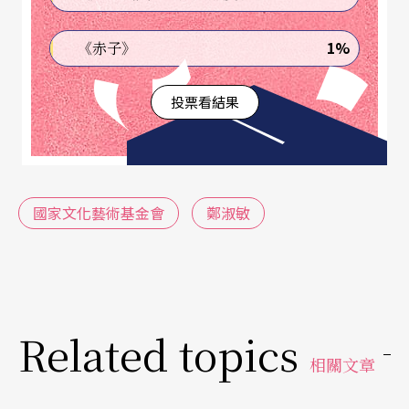
說：「法國模式已出現嚴重缺憾，它的文化機構和
街頭派對愈來愈多，而偉大的藝術卻愈來愈少。」
1%
《赤子》
這種情況，一九三〇年代美國的小羅斯福總統也曾
投票看結果
推行過。大量的文學家、戲劇與音樂家、畫家與雕
塑家都被國家資助，以度過大蕭條的難關。但近代
各類藝術史學者硏究，卻普遍認爲那個時代的藝術
創造相當貧乏，而且表現的題材亦存在著相當的限
國家文化藝術基金會
鄭淑敏
制。贊助者都會將其意志加諸創作者身上，古典的
王公貴族贊助音樂繪畫，制約了作曲者高度重覆的
巴洛克風格，以及畫家喜歡用金用紫的羅可可風
格。現代的國家贊助，國家意志則要求創作者的作
Related topics
相關文章
品符合主流價値。