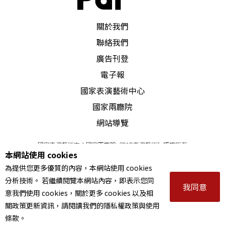
政治新貴支配文化的權力慾望
PAR 表演藝術雜誌
關於我們
文化藝術與政治的轇轕，不同的國家有不同的面
聯絡我們
貌，在台灣，這種轇轕則以另一種型態正在表現
廣告刊登
著。以往的台灣，政治威權、經濟落後、國家贊助
電子報
乃是文化藝術活動的最大且幾乎是唯一的支撑力
國家表演藝術中心
量。除了金錢之外，政治威權的擴延，國家也幾乎
國家兩廳院
網站導覽
壟斷了藝術評論、藝術鑑賞等各個領域。它是一組
「文化霸權」，國家統合了贊助的分配工作，在分
國家表演藝術中心國家兩廳院《PAR表演藝術》版權所有
本網站使用 cookies
©
2022
Performing arts redefined. All Rights Reserved
配中進行籠絡與收編，當然也就有了懷疑與歧視，
為提供您更多優質的內容，本網站使用 cookies
統一編號 Tax Id number 00973926
這也是台灣文化藝術的領域裡，充滿了悲憤與不滿
分析技術。 若繼續閱覽本網站內容，即表示您同
本站所提供相關演出資訊，如有異動應以主辦單位公告為準。
我同意
意我們使用 cookies，關於更多 cookies 以及相
服務條款
｜
隱私權聲明
｜
著作權聲明
的關鍵。
關政策更新資訊，請閱讀我們的隱私權政策與使用
條款。
然而，隨著政治情勢的改變，另外的政治新貴登