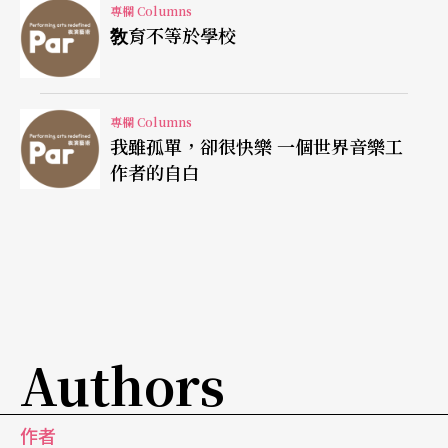
家是否不應當贊助具有哪些價値的文化藝術？
專欄 Columns
敎育不等於學校
「贊助」背後的意識型態問題
專欄 Columns
美國的「文化戰爭」起源於一九八一年。代表了新
我雖孤單，卻很快樂 一個世界音樂工
右派的「傳統基金會」發表政策意見書《政府領導
作者的自白
功能的權限》Mandate for Leadership，其中的文化
藝術部分，即嚴格要求減少國家的角色。八二年，
代表了新右派文化藝術觀點的《新批評雜誌》The
New Criterion創刊，由鋼琴家兼樂評人李普曼（Sa
muel Lipman）担任發行人。此後，即開始了文化
Authors
藝術的長期戰爭。九一年更挑明指出：「國家藝術
基金會已成爲攻擊宗敎、傳統藝術形式、傳統家庭
作者