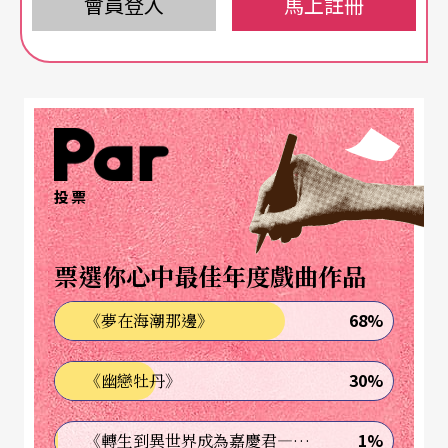
會員登入
馬上註冊
在動力卻日益蛀壞。蘇聯、納粹德國都是例証。
國家的贊助對文化藝術創造力的束縛
比專制低了半階，政治雖然自由、國家仍扮演文化
藝術最大贊助角色的國家，以法國爲典型。政府花
投票
大量預算用於文化藝術，例如，從一九八三年迄
今，作品被公款典藏的即達四四〇人，法國每一組
票選你心中最佳年度戲曲作品
電影工作者，每年大約也可分到一兩百萬美元的拍
攝補助。然而，「法蘭西學術院」的富瑪若理（Mar
68%
《夢在海潮那邊》
c Fumaroli）早已指出，這種政府以「文化大國」
30%
《幽戀牡丹》
自期的大撒銀子，反而是文化藝術的失去了創新的
能力。藝評家凱薩琳．諾爾（Katherine Knorr）則
1%
《轉生到異世界成為嘉慶君—發現我的祖先是詐騙集團!?》