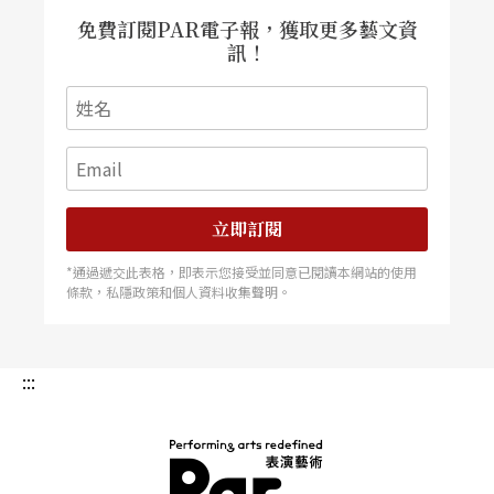
政府以公共財政選擇性的贊助文化藝術，藝術工作
免費訂閱PAR電子報，獲取更多藝文資
者遂勢所難免的將被捲入民意政策中而失去其自主
訊！
性與藝術尊嚴。政客與公民將會對藝術指指點點或
多方設限。「國家藝術基金會」稍早前要求接受贊
助者切結不搞猥褻的內容，有些地方則出現藝術工
作者被召去議會「說明」的例子。當藝術被如此粗
立即訂閱
暴的對待，藝術人中的藝術及美學問題即告消失，
*通過遞交此表格，即表示您接受並同意已閱讀本網站的使用
而只剩下立場原則之爭。而這種情況，隨著藝術正
條款，私隱政策和個人資料收集聲明。
典的遭受批判，藝術「去專業化」（Deprofes-sion
alization）增加，「另類美學」日益興起，文化藝
:::
術與政治的轇轕也就更大更嚴重。這時候，文化藝
術已不再是文化藝術，文化藝術已變成了政治！