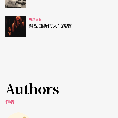
猜想，以及安德生自己在打包薯條中獲得的領悟。
在二十幾個故事中，有些教人不禁懷疑它們的眞實
環球舞台
性，但是安德生的說法是，以她的角度來看世界，
盤點曲折的人生經驗
有些故事是因爲她感興趣而寫，有些則是因爲令她
困惑而寫。不論如何，這些故事購成了一種聽覺的
馬賽克效果，也讓聽衆第一次接觸到這位從八〇年
代就走紅的才女個人的一面，以及她對世事的懷疑
和恐懼。
Authors
九一一
之後，如何「快樂」？
在九一一世界貿易中心事件發生後，所有的紐約客
作者
的生活都與之前的有所改變。有些人遭受家人親友