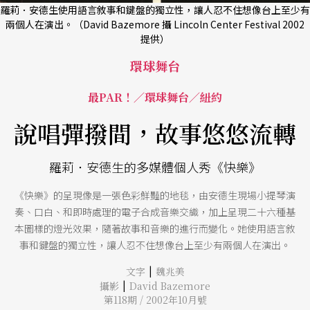
羅莉．安德生使用語言敘事和鍵盤的獨立性，讓人忍不住想像台上至少有
兩個人在演出。（David Bazemore 攝 Lincoln Center Festival 2002
提供）
環球舞台
最PAR！／環球舞台／紐約
說唱彈撥間，故事悠悠流轉
羅莉．安德生的多媒體個人秀《快樂》
《快樂》的呈現像是一張色彩鮮豔的地毯，由安德生現場小提琴演
奏、口白、和即時處理的電子合成音樂交織，加上呈現二十六種基
本圖樣的燈光效果，隨著故事和音樂的進行而變化。她使用語言敘
事和鍵盤的獨立性，讓人忍不住想像台上至少有兩個人在演出。
|
文字
魏兆美
|
攝影
David Bazemore
第118期 / 2002年10月號