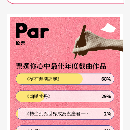
而十分New Yorker的口音，敘述二十幾個關於她自
己的小故事，完全由她一人創作、操縱、表演。
色彩鮮豔，快樂的不得了
投票
和安德生的其他作品比較起來，這部《快樂》所用
的科技器材種類少很多。這是她回歸簡單演奏形式
票選你心中最佳年度戲曲作品
的一個代言作品。自從她因一九八一年的作品
68%
《夢在海潮那邊》
《噢！超人》（出自作品《美國》United States）
登上英國流行排行榜第二名而名聲大噪之後，安德
29%
《幽戀牡丹》
生維持她以多重樂器和大膽使用電子科技運用於音
樂創作，始終讓樂壇對她的新作秉持著拭目以待的
2%
《轉生到異世界成為嘉慶君—發現我的祖先是詐騙集團!?》
心情。在她一九七二年的作品《冰上二重奏》Duets