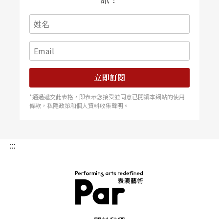
德生凝聚觀衆注意力的功夫。她讓聽衆感覺有如置
身一個小型、親密的劇場。除了在口白，演奏電小
提琴，放CD和混音時些許的肢體動作之外，舞台上
幾乎沒有任何的肢體動態，也沒有進出場的空隙。
由於沒有中場休息，換言之這兩小時完全只有安德
立即訂閱
生和將近一千個聽衆，兩者之間在大多數的時間卻
*通過遞交此表格，即表示您接受並同意已閱讀本網站的使用
條款，私隱政策和個人資料收集聲明。
有著極佳的互動，空氣中只有安德生的音樂和故
事，聽衆回應的笑聲、嘆氣聲、及凝聚力。我好奇
地想，平常杜麗廳音樂會的咳嗽聲到哪裡去了！安
:::
德生將《快樂》的節奏掌握得恰到好處，她將不同
的速度和情緒放入故事中，在詼諧冷諷的生活小札
之後，她會接著說一個略爲低調、引人沉思的遭
PAR 表演藝術雜誌
遇，或是電小提琴天馬行空的獨奏，她的安排，讓