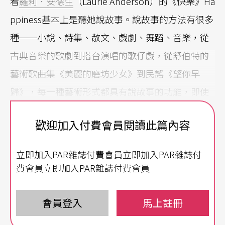
看
羅莉．安德生
（Laurie Anderson）的《快樂》Ha
ppiness基本上是聽她說故事。說故事的方法有很多
種──小說、詩集、散文、戲劇、舞蹈、音樂，從
古典音樂的歌劇到搭台演唱的歌仔戲，從舒伯特的
藝術歌曲集《美麗的磨坊少女》到民謠《望你早
歸》，每一種藝術形式都具有說故事的功能，即使
是當你寫日記，也是一種說故事的形式。在敘述一
歡迎加入付費會員閱讀此篇內容
個磨坊小工苦戀的《美麗的磨坊少女》中，舒伯特
運用威廉．穆勒（Wilhelm Müller）的詩作，結合
立即加入PAR雜誌付費會員立即加入PAR雜誌付
了鋼琴和聲樂寫下二十首小曲，留下一部動人的連
費會員立即加入PAR雜誌付費會員
篇歌曲集；在《快樂》中，安德生運用了現場電小
提琴（註）、MIDI音樂、鍵盤、現場混音、散文式
會員登入
馬上註冊
口白、歌唱、燈光變化，加上安德生以她清晰漂亮