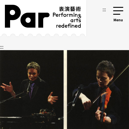
跳到主要內容區塊
網站導覽
:::
:::