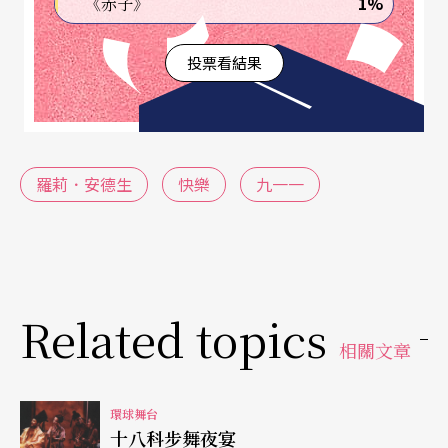
1%
《赤子》
on Ice中，她置足於冰塊間拉小提琴，當她的演出
結束時，冰塊也剛剛融化盡了。
投票看結果
《快樂》的呈現像是一張色彩鮮豔的地毯，由安德
生現場小提琴演奏、口白、和即時處理的電子合成
音樂交織，加上呈現二十六種基本圖樣的燈光效
羅莉．安德生
快樂
九一一
果，隨著故事和音樂的進行而變化。在愛麗思．杜
麗廳的舞台上，安德生一身黑色西裝、削短的暗色
棕髮，站在她左手邊層疊的混聲器材所形成的一道
矮牆，以及她前方的電子鍵盤和CD唱盤之間，給人
Related topics
相關文章
乾淨俐落、充滿自信的形象，她的音樂則充滿前衛
的意念。她使用語言敘事和鍵盤的獨立性，讓人忍
環球舞台
不住想像台上至少有兩個人在演出。由於她駕馭各
十八科步舞夜宴