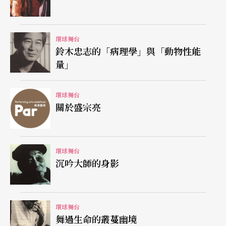
項多媒體的沉穩和熟悉度，讓人感覺不到同時操縱
六樣儀器或樂器應該會有的匆促或眼花撩亂。
環球舞台
鈴木忠志的「病理學」與「動物性能
安德生的故事基本上是她對當代文化和社會動態的
量」
觀察和反省。這些故事有些幽默惹人笑，有些深富
情感，有些則冷冷地諷笑她身旁的人事。其中一個
環球舞台
關於盛宗亮
敘述她在賓州艾米許人（Amish）的家庭中寄住的
經驗，艾米許族群不接受現代文明科技，仍舊盡力
維持其祖先於十八世紀初期到達美國賓州以來的生
環球舞台
活方式，步調之緩慢，成爲安德生描寫的對象。她
沉吟大師的身影
告訴聽衆，當太太問了一句話之後，先生過了半個
小時才回應的妙象。她也說了一個暑假在中國城麥
環球舞台
當勞打工的經驗，敘述她的中國籍同僚對她好奇的
舞過生命的叢蔓幽境