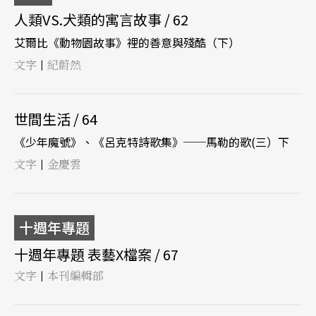
人類VS.犬類的寓言故事 / 62
艾爾比《動物園故事》裡的善意與殘酷（下）
文字
紀蔚然
|
世間生活 / 64
《少年魔號》、《呂克特詩歌集》──馬勒的歌(三）下
文字
金慶雲
|
十週年專題
十週年專題 表藝X檔案 / 67
文字
本刊編輯部
|