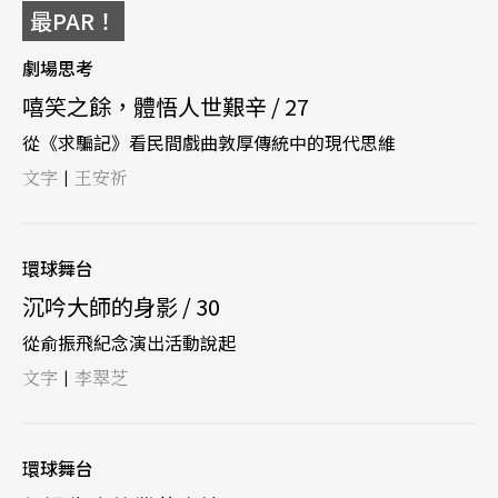
最PAR！
劇場思考
嘻笑之餘，體悟人世艱辛 / 27
從《求騙記》看民間戲曲敦厚傳統中的現代思維
文字
王安祈
|
環球舞台
沉吟大師的身影 / 30
從俞振飛紀念演出活動說起
文字
李翠芝
|
環球舞台