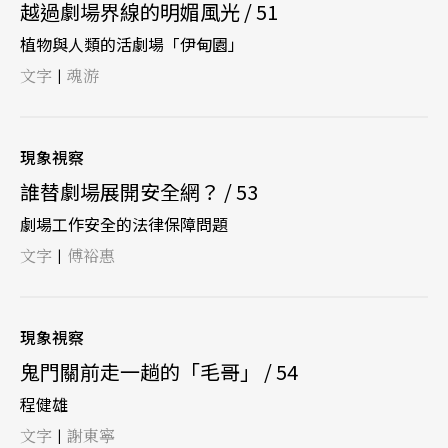
越過劇場界線的明媚風光 / 51
植物與人類的活劇場「伊甸園」
文字
魂游
|
現象視察
誰替劇場展開安全網？ / 53
劇場工作安全的法律保障問題
文字
傅裕惠
|
現象視察
鬼門關前走一趟的「毛哥」 / 54
程健雄
文字
謝東寧
|