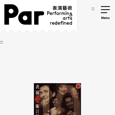
跳到主要內容區塊
網站導覽
:::
:::