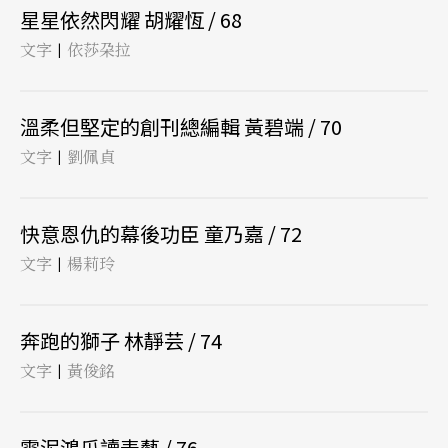
星星依然閃耀 胡耀恆 / 68
文字
依莎朶拉
|
溫柔但堅定的創刊總編輯 黃碧端 / 70
文字
劉佩貞
|
快意恩仇的幕後功臣 童乃嘉 / 72
文字
楊莉玲
|
奔跑的獅子 林靜芸 / 74
文字
黃俊銘
|
雪泥鴻爪讀表藝 / 76