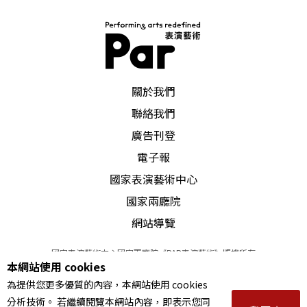
PAR 表演藝術雜誌
關於我們
聯絡我們
廣告刊登
電子報
國家表演藝術中心
國家兩廳院
網站導覽
國家表演藝術中心國家兩廳院《PAR表演藝術》版權所有
本網站使用 cookies
©
2022
Performing arts redefined. All Rights Reserved
為提供您更多優質的內容，本網站使用 cookies
統一編號 Tax Id number 00973926
分析技術。 若繼續閱覽本網站內容，即表示您同
本站所提供相關演出資訊，如有異動應以主辦單位公告為準。