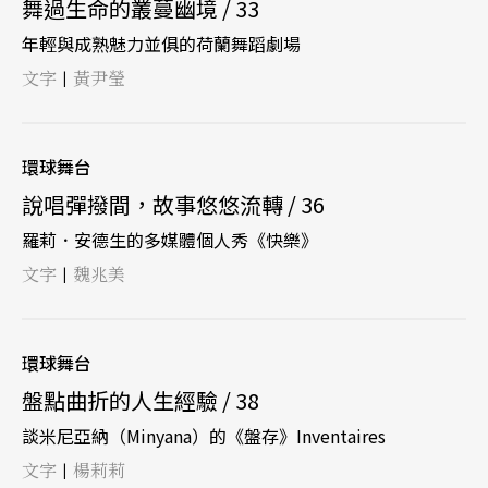
舞過生命的叢蔓幽境 / 33
年輕與成熟魅力並俱的荷蘭舞蹈劇場
文字
黃尹瑩
|
環球舞台
說唱彈撥間，故事悠悠流轉 / 36
羅莉．安德生的多媒體個人秀《快樂》
文字
魏兆美
|
環球舞台
盤點曲折的人生經驗 / 38
談米尼亞納（Minyana）的《盤存》Inventaires
文字
楊莉莉
|