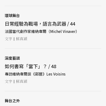
環球舞台
日常經驗為戰場，語言為武器 / 44
法國當代劇作家維納韋爾（Michel Vinaver）
文字
蘇真穎
|
深度藝談
如何書寫「當下」？ / 48
專訪維納韋爾談《鄰居》Les Voisins
文字
蘇真穎
|
舞台之外