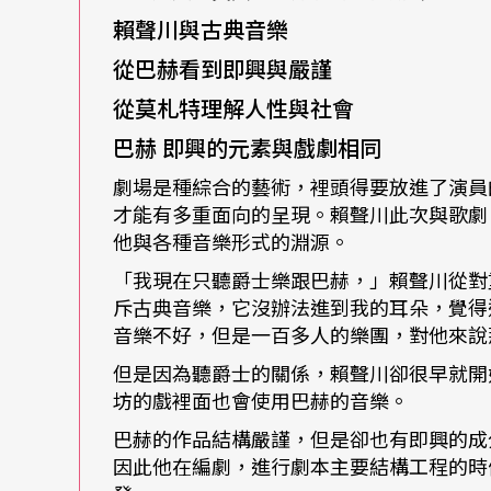
愛，歌曲裡充滿了反戰的論調以及對東方思想的好奇
賴聲川與古典音樂
藝）。
從巴赫看到即興與嚴謹
從莫札特理解人性與社會
當排行榜上最流行的音樂在關懷人類，那會是
巴赫
即興的元素與戲劇相同
的歌曲，現在耳朵已經被慣壞了。」現在很多
耳了。
劇場是種綜合的藝術，裡頭得要放進了演員
才能有多重面向的呈現。賴聲川此次與歌劇
他與各種音樂形式的淵源。
情感
累積在戲劇的關懷中
「我現在只聽爵士樂跟巴赫，」賴聲川從對
斥古典音樂，它沒辦法進到我的耳朵，覺得
也是在這樣的氛圍下，漸漸地培養出賴聲川對
音樂不好，但是一百多人的樂團，對他來說
因此不論表現的形式是舞台劇、電影還是電視
但是因為聽爵士的關係，賴聲川卻很早就開
坊的戲裡面也會使用巴赫的音樂。
談個人的處境……表演工作坊的集體創作，就
巴赫的作品結構嚴謹，但是卻也有即興的成
因此他在編劇，進行劇本主要結構工程的時
賴聲川很有詩人的氣質，他把這些流行歌曲說