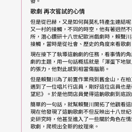
發。
思，時而笑出聲來，彷彿十七歲高中男生的青
歌劇
再次嘗試的心情
門的一首歌曲“I am a rock”。
但是從巴赫，又是如何與莫札特產生連結呢
又一村的接觸，不同的時空，他有著迥然不
我是一顆石頭
所，潛心鑽研十八世紀歐洲戲劇時，賴聲川
接觸，當時是從社會、歷史的角度來看歌劇
我是一座島嶼
現在接下了執導這齣劇的任務，看事情的角
劇的主題，用一句話概括就是「渾蛋下地獄
別跟我談愛情
的張力，他對此感到相當傷腦筋。
但是賴聲川為了前置作業飛到舊金山，在柏克
我曾聽過這個字眼
遇到了一位唱片行店員，剛好這位店員也是
望尼》。於是他問店員覺得這齣歌劇到底說的是
它在我的記憶中沉睡
簡單的一句話，就幫賴聲川開拓了他觀看這
現在他發現了這齣歌劇不但反映出十八世紀
我不會試著喚醒已逝去的情感
史研究時，他甚至進入了一些關於角色在情慾
歌劇，爬梳出全新的紋理來。
如果未曾愛過也就不會哭泣……