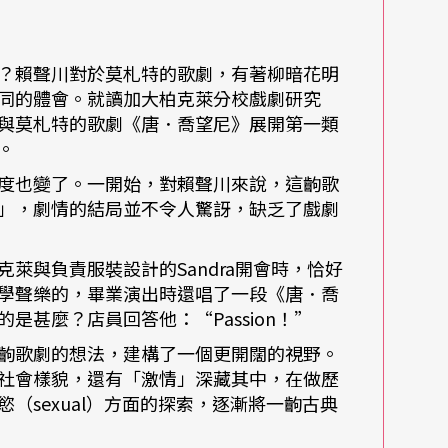
澀記憶又再叩門。說著說著，他就朗誦起保羅．賽
？賴聲川對於莫札特的歌劇，有著柳暗花明
同的體會。就讀加大柏克萊分校戲劇研究
與莫札特的歌劇《唐．喬望尼》展開第一類
。
度也變了。一開始，對賴聲川來說，這齣歌
」，劇情的結局並不令人驚訝，缺乏了戲劇
萊與負責服裝設計的Sandra開會時，恰好
學聲樂的，畢業演出時還唱了一段《唐．喬
甚麼？店員回答他：“Passion！”
齣歌劇的想法，建構了一個更開闊的視野。
社會樣貌，還有「激情」深藏其中，在做歷
（sexual）方面的探索，逐漸將一齣古典