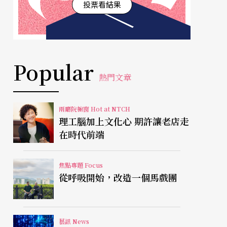
投票看結果
Popular
熱門文章
兩廳院櫥窗 Hot at NTCH
理工腦加上文化心 期許讓老店走
在時代前端
焦點專題 Focus
從呼吸開始，改造一個馬戲團
藝訊 News