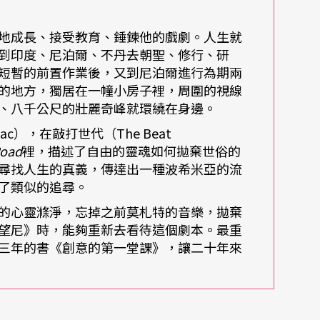
地成長、接受教育、錘鍊他的戲劇。人生就
到印度、尼泊爾、不丹去朝聖、修行、研
短暫的前置作業後，又到尼泊爾進行為期兩
的地方，獨居在一幢小房子裡，周圍的視線
、八千公尺的壯麗奇峰就環繞在身邊。
而過，創造了戲裡特別的氛圍。賴聲川把歌詞放在
ac），在敲打世代（The Beat
裡，成為大女兒
賴梵耘
劇中的台詞。
Road
裡，描述了自由的靈魂如何拋棄世俗的
尋找人生的真義，傳達出一種波希米亞的流
狀態才重要，」賴聲川認為雖然一千五百多個觀眾
了類似的追尋。
，但那也就夠了。那些年少時聽進心坎裡的歌曲，
的心靈滌淨，忘掉之前莫札特的音樂，拋棄
望尼》時，能夠重新去看待這個劇本。最重
創作裡不經意地出現。
三年的書《創意的第一堂課》，讓二十年來
溫柔又疏離的民謠開始，賴聲川一路走來，到大學