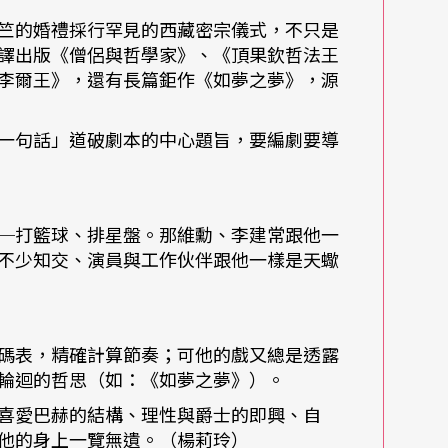
竺的婚禮採行罕見的西藏密宗儀式，不只是
現了，又從黑膠進化到卡式錄音帶，聽的音樂也從
譯出版《僧侶與哲學家》、《頂果欽哲法王
李爾王》，還有長篇鉅作《如夢之夢》，源
發的冷戰、迫在眉梢的越戰、絮絮不休的敲打世代
一句話」道破劇本的中心題旨，要編劇要導
湧的柏克萊大學學生運動、鋪天蓋地的反戰呼聲，都在這個
心的歌曲當中。
─打籃球、排星盤。那維勳、李建常跟他一
是一種流行，而是一種社會氛圍。民謠味濃厚的鮑
不少知交、演員與工作伙伴跟他一樣是天蠍
 ＆ Garfunkel），以及披頭四（Beatles）是當
碼表，精確計算節奏；可他的戲又總是透露
輪迴的哲思（如：《如夢之夢》）。
調，於是門合唱團（The Doors）、Crea
喜愛巴赫的結構、理性與爵士的即興、自
、齊柏林飛船（Led Zeppelin）都成為他的最
他的身上一覽無遺。（楊莉玲）