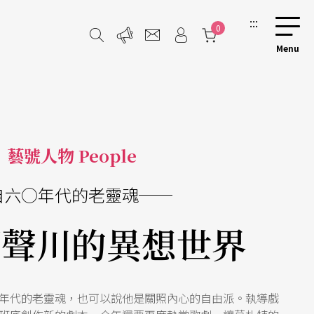
:::
0
藝號人物 People
自六○年代的老靈魂──
賴聲川的異想世界
年代的老靈魂，也可以說他是關照內心的自由派。執導戲