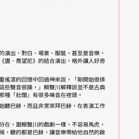
，他說這裡頭有一種Virtuosity（精湛的技
一個怎樣的社會？「我們從小就聽這些要關懷人類
流行音樂在賴聲川一聽，只覺得平淡無奇，不堪入
的演出、對白、場景、服裝，甚至是音樂，
《唐．喬望尼》的結合演出，格外讓人好奇
重搖滾的回憶中回過神來說，「剛開始很排
這些聲音很躁，」賴聲川解釋說並不是古典
社會的觀察與關懷。
那種「壯闊」有很多噪音在裡頭。
，他總是要在戲裡談時代的氛圍、談歷史的失落、
始聽巴赫，而且非常崇拜巴赫，在表演工作
像一樁樁社會事件的藝術呈現。
分在，跟賴聲川的戲劇一樣，不容易馬虎，
候，聽的都是巴赫，讓音樂帶給他自然的啟
得好像是一首又一首富含哲理的詩句，臉上時而沉