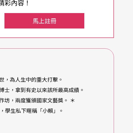
精彩內容！
○四年的這一段日子談起；特別有意思的是，賴聲
馬上註冊
走的路不同了，很可能成為音樂家。影響他一輩子
在記憶唱機中的無悔青春，連他的戲裡，都有這些
世，為人生中的重大打擊。
博士，拿到有史以來該所最高成績。
歌曲，就『黏』到你的腦子裡，一直忘不了，」賴
作坊，兩度獲頒國家文藝獎。 ＊
己的音樂品味很極端，六○年代當時的流行音樂對
」，學生私下暱稱「小賴」。
後，家住中山北路的他就常到唱片行去買九塊錢、