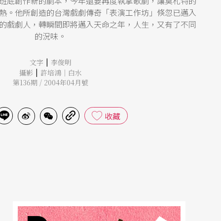
班底創作新的劇本，今年還要再度執掌歌劇，讓莫札特的
熱。他所創造的台灣戲劇傳奇「表演工作坊」倏忽已邁入
的戲劇人，轉瞬間即將邁入天命之年，人生，又有了不同
的況味。
|
文字
李俊明
|
攝影
許培鴻｜白水
第136期 / 2004年04月號
收藏