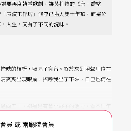
年還要再度執掌歌劇，讓莫札特的《唐．喬望
奇「表演工作坊」倏忽已邁入雙十年華，而這位
年，人生，又有了不同的況味。
過掩映的枝枒，照亮了窗台。終於來到賴聲川位在
清清爽爽出現眼前，招呼我坐了下來，自己也倚在
年邁向五十，卻還是有著小夥子的活力，看不出年
，但奇怪的是，很多關於他的報導，卻總讓人覺得
費會員 或 兩廳院會員
賴聲川這個人，深入舞台幕後導演的生活。