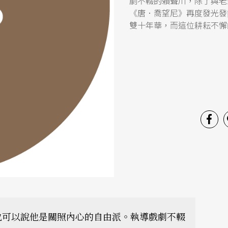
劇不輟的賴聲川，除了與老
《唐．喬望尼》再度發光發
雙十年華，而這位耕耘不懈
也可以說他是關照內心的自由派。執導戲劇不輟