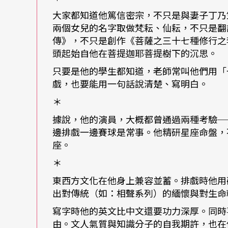
大家都知道他篤信密宗，不只是與妻子丁乃
十塊錢一張的黑膠唱片，後來新的錄音技術出
兩個女兒的名字取做梵耘、仙耘，不只是翻
藍調、搖滾，逐漸拓展到爵士樂。
傳》，不只是創作《菩薩之三十七種修行之
頭起始自他在菩提迦耶菩提樹下的沉思。
六○年代，沸沸揚揚的黑人民權運動、一觸即
只要是他的學生都知道，老師常叫他們用「
（The Beat Generation）、風起雲
戲，也要能用一句話說清楚、寫明白。
時期的美國一波又一波展開，也反映在深入人
＊
據說，他的演員，大概都曾通過兩種考驗─
在那個狂飆的年代裡，音樂對賴聲川來說不只
邊排戲一邊賽球是常事。他精研星座命盤，
座。
伯．狄倫（Bob Dylan）、賽門與葛芬柯（Simon
＊
時賴聲川的音樂「主糧食」。
東西方文化在他身上兼容並蓄。排戲時他用
出對傳統（如：相聲系列）的緬懷與對生命
一九六九年賴聲川進入建中唸書，開始接觸重搖滾與藍
寫字時他的英文比中文還要功力深厚。同時
m合唱團、吉米．漢醉克斯（Jimmy Hendrix）
由。文人氣質與知識分子的自我期許，也在