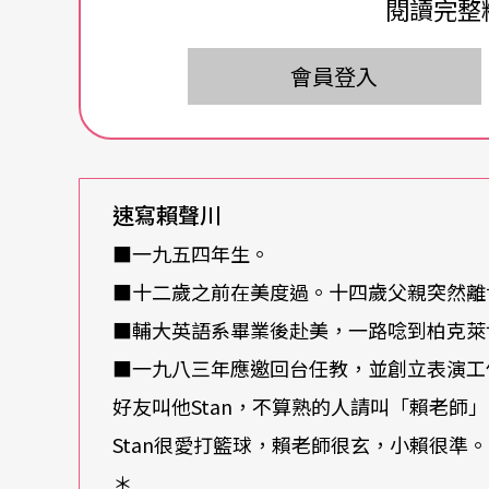
閱讀完整
這一天，我們的話題從二○○三年底跨到二○
會員登入
川與
音樂
的淵源和宗教修行對他的影響。
音樂
衝擊青春的心靈
賴聲川很喜歡音樂，他說自己的人生歷程如果
速寫賴聲川
的，是他年少時所聽的那些流行音樂，那些留
■一九五四年生。
音樂的影子在。
■十二歲之前在美度過。十四歲父親突然離
■輔大英語系畢業後赴美，一路唸到柏克萊
「每個人年輕時可能都有這種經驗，一首流行
■一九八三年應邀回台任教，並創立表演工
聲川緩緩談著他所認識的流行音樂，他認為自
好友叫他Stan，不算熟的人請叫「賴老師
他影響非常大。
Stan很愛打籃球，賴老師很玄，小賴很準。
＊
一九六六年前賴聲川生長在美國，十二歲回國