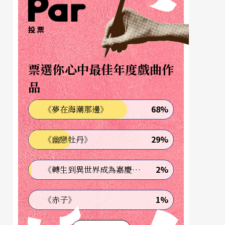
投票
票選你心中最佳年度戲曲作
品
68%
《夢在海潮那邊》
29%
《幽戀牡丹》
2%
《轉生到異世界成為嘉慶君—發現我的祖先是詐騙集團!?》
1%
《赤子》