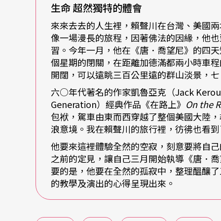
生命
超然獨特的體會
來來去去的人生裡，賴聲川在台灣、美國兩
石頭不會受傷
像一場漫長的旅程，因著佛法的因緣，他也
習。今年一月，他在《唐．喬望尼》的四天
島嶼也從不會哭泣……
個星期的閉關，在距離加德滿都兩小時車程
開闊，可以遠眺三百公里遠的群山淡景，七
這些歌詞曾像跑馬燈般一字一句在舞台上流轉
六○年代著名的作家凱魯亞克（Jack Kerou
二○○三年底表演工作坊的戲碼《
亂民全講
》
Generation）經典作品《在路上》
On the 
包袱，駕車由東而西穿越了整個美國大陸，
「這些歌詞對我的意義並不重要，對戲當場的
浪意境。我在賴聲川的旅行裡，彷彿也看到
裡，大概只有幾十個人會知道他所引用的出處
他要來這裡體驗全然的空寂，刻意要將自己
之前的定見，讓自己三月開始執導《唐．喬
深深映在賴聲川的腦海中，至今還是會在他的
要的是，他要在全然的孤寂中，整理醞釀了
的教學及演出的心得呈現出來。
狂飆
音樂裡的哲學
談到音樂，賴聲川的話匣子就打開了。從那些