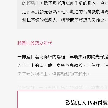
的
賴聲川
，除了與老班底創作新的劇本，今
尼》再度發光發熱。他所創造的台灣戲劇傳
耕耘不懈的戲劇人，轉瞬間即將邁入天命之
賴聲川與嬉皮年代
一掃連日陰雨綿綿的陰霾，早晨美好的陽光穿
汐止山上的家，他一身黑色高領衫、牛仔褲，
窗子旁的躺椅上，輕輕鬆鬆聊了起來。
仔細端詳，一九五四年出生的賴聲川，算來今
紀。賴聲川本人散發出來的個人特質敦厚親切
歡迎加入 PAR付
他很疏離。除了他的戲劇藝術，外界想更貼近