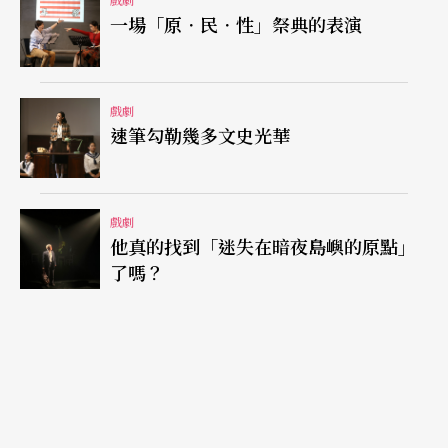
空集合創作體的成員絕大多數受過極好的劇場訓
一場「原．民．性」祭典的表演
練，本身也有其強烈的企圖心，只是，想要在劇場
中「革命」，不論是形式上或是內容上，恐怕更需
要許多實質的實踐。期待這樣一個新的表演團體，
戲劇
速筆勾勒幾多文史光華
能夠走出「等待」的牢籠，劇場不需要等待彼得．
潘的歸來，我們需要更多可以自由飛翔的小飛俠。
戲劇
他真的找到「迷失在暗夜島嶼的原點」
了嗎？
文字｜王友輝 國立台南師範學院戲劇研究所副教授