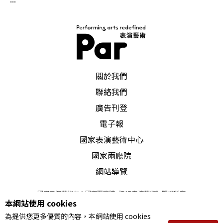
PAR 表演藝術雜誌
關於我們
聯絡我們
廣告刊登
電子報
國家表演藝術中心
國家兩廳院
網站導覽
國家表演藝術中心國家兩廳院《PAR表演藝術》版權所有
本網站使用 cookies
©
2022
Performing arts redefined. All Rights Reserved
為提供您更多優質的內容，本網站使用 cookies
統一編號 Tax Id number 00973926