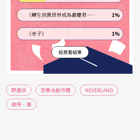
分演員，在結構的完整度上則顯出許多缺口。
1%
《轉生到異世界成為嘉慶君—發現我的祖先是詐騙集團!?》
另一方面，表演形式的選擇恐怕是一個致命的關
1%
《赤子》
鍵，以一個極為寫實的表演外貌，充填在童話想像
世界的非寫實生活的概念之中，導演的本意或許希
投票看結果
望藉由寫實的表演拉近與觀眾現實生活經驗的距
離，但是角色之間的敘述、說明、爭論等等，其實
缺乏真正情感投射的依據，只能飄浮在那些所謂心
野墨坊
空集合創作體
NEVERLAND
底的呼喊、革命的熱情…等等不斷重複的、意念性
強烈的語言模式之中，無所謂情節發展的演出也彷
彼得．潘
彿膠著在等待的困境中，觀眾只能被迫聽見表演者
的心聲，卻無法感同身受，更遑論激起自身的認同
或異議，表演的魅力明顯迷失在意念的傳達中，難