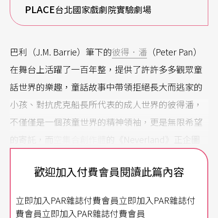
PLACE
台北國家戲劇院實驗劇場
巴利（J.M. Barrie）筆下的
彼得．潘
（Peter Pan）
在舞台上活躍了一百年整，提供了許許多多觀眾童
話世界的樂趣，童話故事中帶領拒絕長大而逃家的
小孩、對抗虎克船長所代表的成人世界的彼得潘，
不僅僅是一個孩童世界的精神領袖，更是無限希望
的寄託，而
空集合創作體
的《Neverland》正企圖
顛覆這種精神領袖的等待，在等待不會到來的「果
歡迎加入付費會員閱讀此篇內容
陀」這種荒謬的本意上，建構新的Neverland。
立即加入PAR雜誌付費會員立即加入PAR雜誌付
蒼白的獨白
費會員立即加入PAR雜誌付費會員