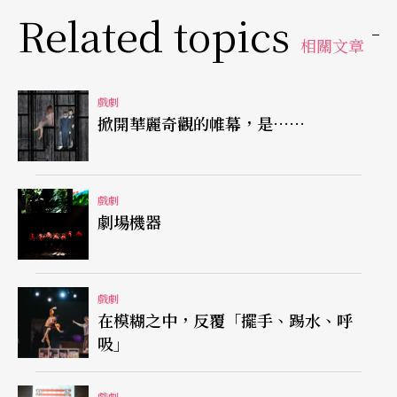
Related topics
怪演出中有少數觀眾相當不耐地屢屢發出聲響，似
相關文章
乎企圖中斷演出或抗議如此蒼白的吶喊。
戲劇
需要更多自由飛翔的小飛俠
掀開華麗奇觀的帷幕，是……
事實上，除了前述的演員獨白之外，演出中導演仍
然試圖透過聲音上的暗示建立表演環境的空間概
戲劇
念，以表達其對於童話中理想化的Neverland的詮
劇場機器
釋，例如：數次傳出的鐵門開關的聲音，似乎暗示
著這是一個如牢籠般的困局，一面呼喊革命的劇中
戲劇
人，其實如生活在無路可出的地獄之中，只能一再
在模糊之中，反覆「擺手、踢水、呼
吸」
喧囂空喊卻毫無行動能力。
戲劇