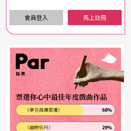
全場演出有兩種表演的基調，一是導演所添加的後
設式的演員獨白，一是源自於童話故事延伸的彼
會員登入
馬上註冊
得．潘的等待，前者以獨白敘述為主，透過演員的
自身經驗提供「拒絕長大」的現實基礎，後者則是
假托一個Tango Café裡形形色色的人物，透過極為
寫實的表演，膠著在沒有結局的空等之中。
投票
問題是，就結構而言，開場後極大篇幅的演員獨
白，或許建立了觀眾對於角色身分背景的認知，但
票選你心中最佳年度戲曲作品
是這些對於演員的認知，卻未能更加細膩地投射或
延伸於主要情節的各個角色之中，以至於獨白歸獨
68%
《夢在海潮那邊》
白，表演歸表演，拼貼或許成立，對比和觀照則闕
29%
《幽戀牡丹》
如；更何況，劇終前再一次的演員獨白，卻遺漏部