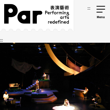
跳到主要內容區塊
網站導覽
:::
:::