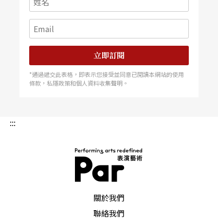
見的聲音有多少，而是旋律直達內心的強烈感受！
在這部作品中，李泰祥用了相當多意想不到的實驗
性手法表現。例如大提琴不拉弦而改拉音柱、以手
立即訂閱
指在笛子按孔上敲打發出聲音而不吹氣等等，改變
*通過遞交此表格，即表示您接受並同意已閱讀本網站的使用
了傳統演奏方式並且開發出多種變化，使得樂器的
條款，私隱政策和個人資料收集聲明。
演奏及音色的轉變更向上提升。如此大膽的技法，
若不是對樂器性能和音色有相當的熟悉度，是無法
:::
想像出來的。在人聲上，除了模仿京劇、能劇的唱
腔外，「氣聲」的運用也是一大創舉。李泰祥更舉
例，在某些聲音的表現上，就像書法筆畫的「捺」
一樣，是需要有內在的勁道的！而唱詞部分，他更
PAR 表演藝術雜誌
關於我們
大量運用毫無意義的文字來創作，如「大地」裡的h
聯絡我們