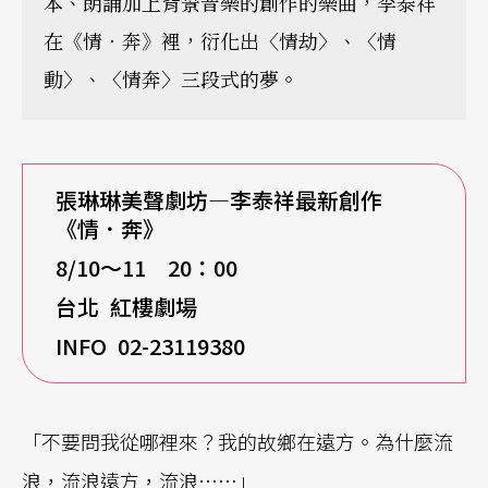
本、朗誦加上背景音樂的創作的樂曲，李泰祥
在《情．奔》裡，衍化出〈情劫〉、〈情
動〉、〈情奔〉三段式的夢。
張琳琳美聲劇坊—李泰祥最新創作
《情．奔》
8/10
～11 20：00
台北 紅樓劇場
INFO 02-23119380
「不要問我從哪裡來？我的故鄉在遠方。為什麼流
浪，流浪遠方，流浪……」