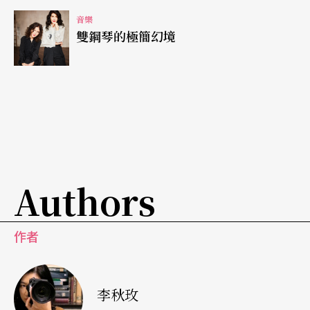
音樂
「大地」、「悲歌」、「戰舞」所組合成的〈情
雙鋼琴的極簡幻境
劫〉，在音樂、合唱與打鼓佬的烘托中，男舞者所
領軍的舞蹈展現著原始又粗爌的生命力。第二個夢
〈情動〉，代表著大師生長的環境，是詩作〈寂然
動容〉與西洋音樂的實驗創作。第三個與主題同名
的夢〈情奔〉則是對未來的想像，分成「咱的約
定」、「煮豆燃豆萁」、「水仙」三個部分來講
Authors
述。台語、南管、歌仔戲的中和媒材，體現著他對
創作的雄心與抱負。三個夢在換幕間以「說書」方
作者
式串連，使得夢境不間斷的手法新穎且耐人尋味。
而整個主題《情奔》的「情」，指的是浪漫的豪
李秋玫
情，「奔」則是生命力的代表，《情奔》裡的三個