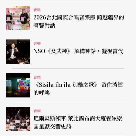
對才子佳人的無法結合，則是令他痛惜。不滿於這
音樂
2026台北國際合唱音樂節 跨越疆界的
個愛情故事的結局，李泰祥將這兩則故事重新打
聲響對話
造，成為一個合於願望的神話故事。此外，另一個
創作的緣起之一，是《安靜在五月的懷柔》這個五
音樂
NSO《女武神》 解構神話，凝視當代
重奏——有感於名作家葉維廉的詩作〈寂然動
容〉，大師將它以朗誦加上背景音樂的方式寫作。
而融合神話故事與〈寂然動容〉這兩大元素，李泰
音樂
《Sisila ila ila 別離之歌》 留住消逝
祥在《情．奔》裡，衍化出〈情劫〉、〈情動〉、
的呼喚
〈情奔〉三段式的夢。
音樂
這三個夢，對應的其實是大師的三個「夢的故
尼爾森斯領軍 萊比錫布商大廈管絃樂
鄉」。台東阿美族原住民家族出生的李泰祥，在第
團呈獻交響史詩
一個夢裡所要詮釋的，便是他引以為傲的血緣。