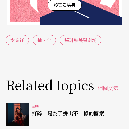
內心源源不斷的創作靈感，禁錮在身體的軀殼內。
投票看結果
帕金森氏症的折磨不僅限制他的活動力，最殘酷
的，是記憶上的障礙，使得他在半分鐘前的靈感頓
時化為烏有。然而十多年了，溢滿於胸的創作意圖
李泰祥
情．奔
張琳琳美聲劇坊
使他執著於音樂之路，以艱困的筆觸，持續地在樂
譜上刻畫著。
以音樂重新打造神話故事
Related topics
「我心中的神話故事，應該要氣勢磅礡合於人性，
相關文章
而又…超越時空！」李泰祥最新創作《情．奔》，
期望表現的是這樣的企圖心。他說，后羿射日跟嫦
音樂
打碎，是為了拼出不一樣的圖案
娥奔月，是陪伴他整個童年時光的故事，其中的浪
漫情節，讓他至今仍然羨慕不已。而洛神與曹植這