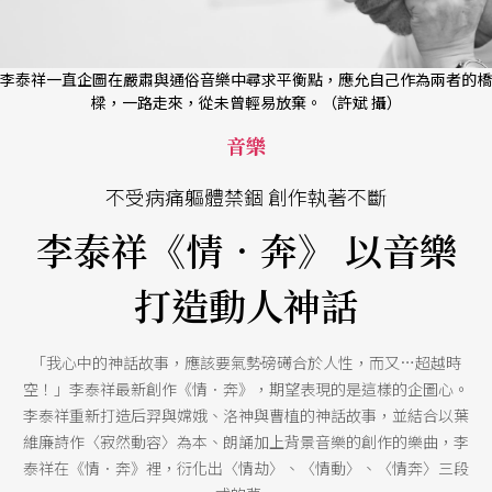
李泰祥一直企圖在嚴肅與通俗音樂中尋求平衡點，應允自己作為兩者的橋
樑，一路走來，從未曾輕易放棄。（許斌 攝）
音樂
不受病痛軀體禁錮 創作執著不斷
李泰祥《情．奔》 以音樂
打造動人神話
「我心中的神話故事，應該要氣勢磅礡合於人性，而又…超越時
空！」李泰祥最新創作《情．奔》，期望表現的是這樣的企圖心。
李泰祥重新打造后羿與嫦娥、洛神與曹植的神話故事，並結合以葉
維廉詩作〈寂然動容〉為本、朗誦加上背景音樂的創作的樂曲，李
泰祥在《情．奔》裡，衍化出〈情劫〉、〈情動〉、〈情奔〉三段