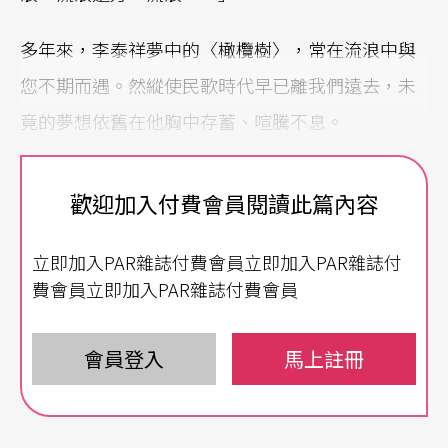
多年來，李泰祥夢中的〈橄欖樹〉，常在流浪中與
您不期而遇。然縱使民歌時代早已離我們遠去，未
竟的夢想依舊在他胸中存蓄、喧騰不息。
優遊於通俗與藝術之間
歡迎加入付費會員閱讀此篇內容
無可諱言的，音樂大師李泰祥，無疑是眾人最熟
立即加入PAR雜誌付費會員立即加入PAR雜誌付
悉、知名度最高、也最為人崇敬的作曲家之一。在
費會員立即加入PAR雜誌付費會員
創作的路程當中，他持續不斷地自我尋求。嚴肅音
樂創作之外，在校園民歌風起雲湧的年代裡，他為
會員登入
馬上註冊
流行樂手寫歌、為電影配樂、改編鄉土民謠……多
元化的創作，也因為他的音樂背景與個人潛質，使