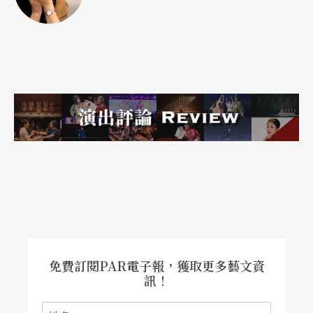
夢想，原來是大師此生歷程與想像的陳述。
「空」，造就豐姿多采
詩人、舞者、說書、小旦、獨唱、合唱，以及西洋
管樂、弦樂，國樂彈撥、擦弦及打鼓佬……這樣眾
多角色、多樣樂器，加上佈景、燈光效果的匯流所
編織出的夢境，應該是繽紛多彩的，然而，作品思
考的中心點，卻是一個出人意表的「空」字。「樂
譜上的休止符有多大的力量？」李泰祥問著。其
實，音樂的休止並不是代表著「弱」或者「停止」
免費訂閱PAR電子報，獲取更多藝文資
的概念，休止符的力量，往往比音響上極盡的聲響
訊！
還要來得更強烈，因為音樂的欣賞，不是耳朵所聽