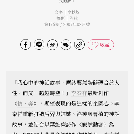
式的夢。
|
文字
李秋玫
|
攝影
許斌
第176期 / 2007年08月號
收藏
「我心中的神話故事，應該要氣勢磅礡合於人
性，而又…超越時空！」
李泰祥
最新創作
《
情．奔
》，期望表現的是這樣的企圖心。李
泰祥重新打造后羿與嫦娥、洛神與曹植的神話
故事，並結合以葉維廉詩作〈寂然動容〉為