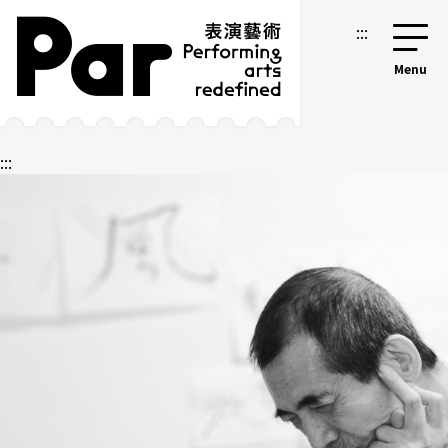
跳到主要內容區塊
網站導覽
:::
:::