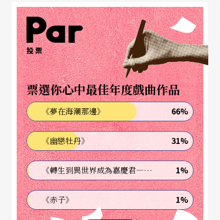
得歌曲的創作散發出一般流行歌曲所沒有的藝術特
質，而其獨樹一幟的氣質儼然塑造了通俗音樂的另
種新風格。在這領域當中，李泰祥一直在尋求途
投票
徑，將他滿懷的音樂理想，以大眾熟悉的語彙表
述，並且將流行音樂帶領至更深一層的境界。企圖
票選你心中最佳年度戲曲作品
在嚴肅與通俗音樂中尋求平衡點，應允自己作為兩
者的橋樑。而這樣的心意，一路走來，從未曾輕易
66%
《夢在海潮那邊》
放棄。
31%
《幽戀牡丹》
李泰祥的作品，有古典與流行的、有藝術與商業
的、有東方傳統的、更有西方的現代的。多樣又多
1%
《轉生到異世界成為嘉慶君—發現我的祖先是詐騙集團!?》
產的創作，實也無以歸類。但就像是玩笑似的，上
1%
《赤子》
天給了這位英氣風發的作曲家最嚴苛的考驗，將他