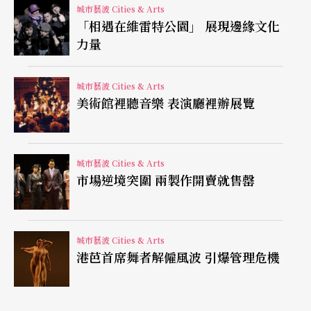
城市藝波 Cities & Arts
是韓國、日本的參賽者。這些身手不凡的小舞者皆
「相遇在維雷特公園」 展現邊緣文化
力量
是有備而來的，舞蹈奧林匹克競賽是他們跳入國際
舞台的試金石。經典芭蕾舞名作如：《天鵝湖》、
城市藝波 Cities & Arts
《胡桃鉗》、《睡美人》、《唐吉訶德》等之獨
美術館裡聽音樂 表演廳裡辦展覽
舞、雙人舞皆是舞者們的首選舞碼。
高潮匯演喜見舞蹈新秀
城市藝波 Cities & Arts
市場逆境突圍 兩製作開賣就售罄
「國際舞蹈奧林匹克」的最高潮是在「柏林藝術節
劇院」（Berliner Festspiele）的匯演（Gala），裁
城市藝波 Cities & Arts
判選出最優秀的團體或個人共同演出，並非所有得
港芭首席舞者解僱風波 引爆管理危機
獎者都可以參與這個國際舞台
（註）
的展演。匯演
節目特別邀請柏林的芭蕾天王巨星
瓦迪米爾．馬拉