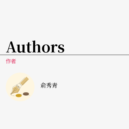
寇夫
（Vladimir Malakhov）來致詞，他是
柏林國家
芭蕾舞團
（Staatsballet Berlin）的院長並且仍活躍
於舞台，其舞團以精湛的雙人舞作為匯演的開幕。
當晚節目眾多，總共呈現五十二個小品，多數是個
Authors
人芭蕾舞；因節目豐富緊湊、舞碼多樣性加上技巧
高超，整晚不乏令人眼睛一亮的舞蹈新秀，所以演
作者
出充滿驚喜，台下觀眾的反應也非常熱烈！
匯演結束後，主辦單位請所有表演者上台並舉行隆
俞秀青
重頒獎典禮，此時此刻可能是舞者們一生最難忘的
美好回憶。對這些從早到晚、日復一日埋頭苦練的
舞者而言，「台上一分鐘，台下十年功」就是他們
生活的最佳寫照。在俄國，許多舞蹈教室讓兩、三