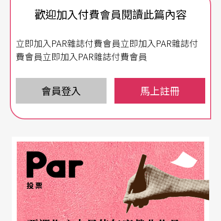
歡迎加入付費會員閱讀此篇內容
匹克」（Tanzolymp Berlin）則是特別為青少年與
兒童創立的舞蹈比賽，每年吸引來自全球的舞蹈菁
立即加入PAR雜誌付費會員立即加入PAR雜誌付
英到德國來相互切磋較量。
費會員立即加入PAR雜誌付費會員
綜合多元的舞蹈交流平台
會員登入
馬上註冊
「國際舞蹈奧林匹克」由PraBes Time機構之總監O
lesi Bessmertni於二○○四年首創，目的在於提倡
舞蹈普及大眾、增進國際平台交流及學習欣賞不同
種類的舞蹈藝術文化等。所以比賽的項目廣及古典
芭蕾、新古典芭蕾、現代舞、傳統民族舞、流行舞
投票
（Pop）以及爵士舞等六項，從獨舞、雙人舞到群
舞皆有，並以年齡分組比賽，參賽者規定在八至二