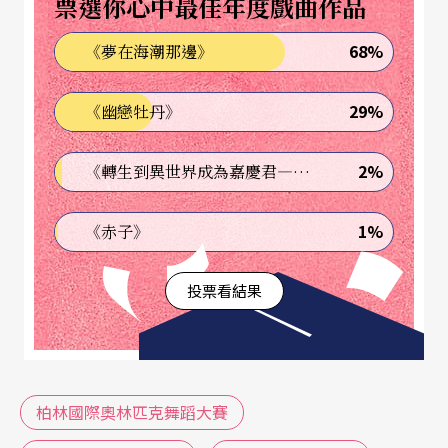
票選你心中最佳年度戲曲作品
十一歲間。至今已有近三十個國家的舞者或舞蹈學
68%
《夢在海潮那邊》
校組隊來德國參加比賽，十位裁判中多數是歐美芭
蕾舞團、舞蹈學院的獨舞者、編舞家或總監等，今
29%
《幽戀牡丹》
年的裁判之一Cynthia Harvey是曾擔任美國芭蕾劇
院與皇家芭蕾舞團的首席舞者，她也曾是芭蕾巨星
2%
《轉生到異世界成為嘉慶君—發現我的祖先是詐騙集團!?》
巴瑞尼辛可夫及紐瑞耶夫的舞伴。
1%
《赤子》
第六屆「國際舞蹈奧林匹克」於今年二月十八日至
投票看結果
二十二日舉行，除了在俄國科學文化館（Russian H
ouse of Science and Culture）三天之賽程之外，大
會還提供工作坊、研討會與參觀博物館的文化活
動，約有六百多位舞者來柏林共襄盛舉。比賽成果
柏林國際奧林匹克舞蹈大賽
選出各組的金、銀、銅牌獎與特別鼓勵獎，除獎杯