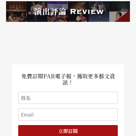
歲的娃兒展開嚴格的芭蕾訓練，無怪乎十來歲的學
童都已有明日之星的丰采，大會非常鄭重地宣佈這
些孩子是「未來的舞蹈！」。姑且不論得獎與否，
讓年輕學子見識國際性舞台並且觀摩全球同齡層孩
子的高水平，都是無與倫比的激勵與經驗！
免費訂閱PAR電子報，獲取更多藝文資
訊！
註：柏林藝術節劇院是歐洲知名劇院，如「戲劇盛
會」（Theatertreffen）或碧娜．鮑許、威廉．佛塞
等大師等皆在此劇院演出。
立即訂閱