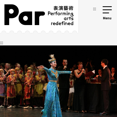
跳到主要內容區塊
網站導覽
:::
:::