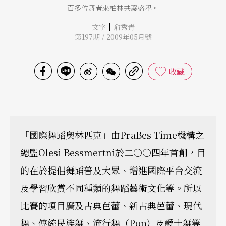
百多位舞者來柏林共襄盛舉。
|
文字
俞秀青
第197期 / 2009年05月號
收藏
「國際舞蹈奧林匹克」由PraBes Time機構之
總監Olesi Bessmertni於二○○四年首創，目
的在於提倡舞蹈普及大眾、增進國際平台交流
及學習欣賞不同種類的舞蹈藝術文化等。所以
比賽的項目廣及古典芭蕾、新古典芭蕾、現代
舞、傳統民族舞、流行舞（Pop）及爵士舞等