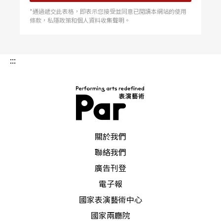
相關網站
*通過遞交此表格，即表示您接受並同意已閱讀本網站的使用
條款，私隱政策和個人資料收集聲明。
「不要－芭蕾」在南德小城路德維希港（Ludwigsh
afen）舉行，其網頁為www.no-ballet.com。
:::
漢諾威的「國際編舞比賽」www.choreographenw
ettbewerb.de
斯圖加特「國際獨舞劇場節」www.treffpunkt-rote
PAR 表演藝術雜誌
關於我們
buehlplatz.de
聯絡我們
廣告刊登
柏林「國際舞蹈奧林匹克」www.tanzolymp.com
電子報
國家表演藝術中心
國家兩廳院