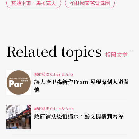
瓦迪米爾．馬拉寇夫
柏林國家芭蕾舞團
之外，金牌得主還有三百歐元的獎金，特別優秀的
舞者並可獲得獎學金到英國柯芬園皇家芭蕾舞團（C
ovent Garden Royal Ballet）、德國約翰．柯蘭寇
（John Cranko）的斯圖加特芭蕾舞團上課兩週，
Related topics
對青少年都是難能可貴的學習機會！
相關文章
為方便國外團體，主辦單位也替參賽者統籌住宿行
城市藝波 Cities & Arts
程等，例如三百二十歐元含五天四夜的四星級旅館
詩人哈里森新作Fram 展現深刻人道關
懷
與早晚餐、參觀博物館、比賽獎金、芭蕾舞課以及
匯演門票等。每年有大批俄國知名舞蹈學校像波修
城市藝波 Cities & Arts
瓦芭蕾舞團附設學院等來柏林參賽，還有德國、瑞
政府補助恐怕縮水，藝文機構剉著等
士、美國、卡薩斯坦（Kasachstan）、塞爾維亞（S
erbia）、巴西等訓練有素的舞者，亞洲方面則多數