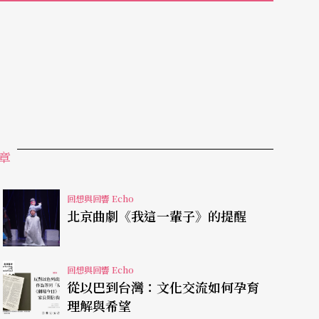
下，冷靜地，塗塗抹抹地，去找到一個表演的方
可以說是目標吧，當一個角色的方向和目標確立無
重要；當戲已經上演的時候，如同箭已離弦了，類
修理這邊，改動改動那邊；而且，《奧塞羅》從高
我愈來愈覺得我的表演，單薄得像一張紙，愈來愈
法去發掘繼而去練習的情節，一一在我腦海裡萌生
應該可以在對角色有過仔細的研究之後，似乎就可
章
荒唐。
回想與回響 Echo
北京曲劇《我這一輩子》的提醒
定要對不起觀眾了，心裡頭悶的……找不到任何藉
老演員了，怎麼可以不知道體力的維護，是不可大
回想與回響 Echo
其這個腰椎間盤突出的病，是累出來的病，我怎麼
從以巴到台灣：文化交流如何孕育
都讓你躺下了，站也站不直，沒有時間去開刀，就
理解與希望