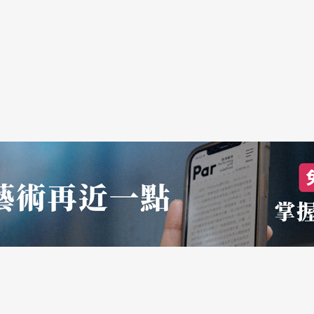
次數太多了，所以也直接連累了金寶在台上原本可
另一個演員幾乎沒練，自然就粗糙。不瞭解內情的
古，看成是一個「也算用心良苦的好人」，因為他
至於還會認為李立群無力招架，金士傑過於搶戲了
涵養裡，絕對都不會有的事）；而且，李立群怎麼
色，這麼好聽，結果怎麼演出來的形象，像是一個
場不該生的病，給鬧的。在台上沒能夠接住伊阿古
成一定的壓力，戲自然就不好看了。奧塞羅深愛的
的表現，也是孤掌難鳴，也是會被連累的。這些這
也會被連累的。在台北加演場的時候，雖然我已經
角色的一種「針鋒對決」了，有一點置之死地而後
舞台劇演出的朋友們，聊一聊，勉強成為一次經驗