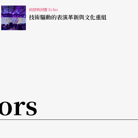
嘴巴跟他們對詞，中途又跑去看病，針灸，推拿
回想與回響 Echo
評語有人說：「伊阿古像個好人，奧塞羅變小
技術驅動的表演革新與文化重組
經上演，改動起來非常危險，但是我必須得去改，
出結束後，我忍著自己心頭上的羞辱，默默地把自
一點轉折，想盡辦法把他們在第二次加演的時候，
了，只是前面幾十場已經看過的觀眾怎麼辦呢？說
讓我的身體沒有病，已經變成一個遙不可及的夢，
ors
他們的努力。比方說金士傑所飾演的伊阿古，在排
表演，練習各種心理情況，調節自己的聲音、情
面對著雄獅一般的奧塞羅，甚而害死他。結果呢？