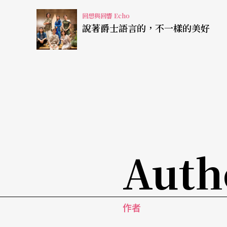
躺著或坐在排戲場旁邊看別人排，自己只能用
回想與回響 Echo
等；我不敢難過，但是心裡想哭……。演出的
說著爵士語言的，不一樣的美好
了……」說的沒錯，而且說的是很客氣，戲已
盡我的力，改到不能再改為止。在第一波的演
己全部的台詞，重新地練了再練，去重新想每
重新呈現出來，中間隔了一個月，我覺得好多
抱歉嗎？一點用沒有；再演一次《奧塞羅》，
而且也彌補不了對觀眾造成的損失。
Auth
個人狀態不良，連累了其他演員的努力
我個人的狀態不良，影響了別的演員，而連累
練的時候，我看到他是如何努力地檢查自己的
作者
緒，盡力地可以讓自己成為不留痕跡的騙子，