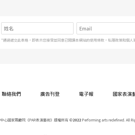
演出，我的傷病早好了，但是對不起觀眾的感覺，
*通過遞交此表格，即表示您接受並同意已閱讀本網站的使用條款，私隱政策和個人
有機會，更可恨的是，票又全賣光了，觀眾場場皆
媒體上，講得這麼不一樣？其實我在宣傳一個演出
我的原則一向是「假話全不說，真話不全說」就行
喜劇……李立群喜劇……」這兩點把很多人唬住
對它有很多期待，而我們並沒有事先說它是一個
聯絡我們
廣告刊登
電子報
國家表演
，觀眾在謝幕的時候，分配給我及我們的掌聲，我
中心國家兩廳院《PAR表演藝術》版權所有
©
2022
Performing arts redefined. All R
統一編號 Tax Id number 00973926
沒說的真話，趕快說吧！《奧塞羅》，犯的錯是我
本站所提供相關演出資訊，如有異動應以主辦單位公告為準。