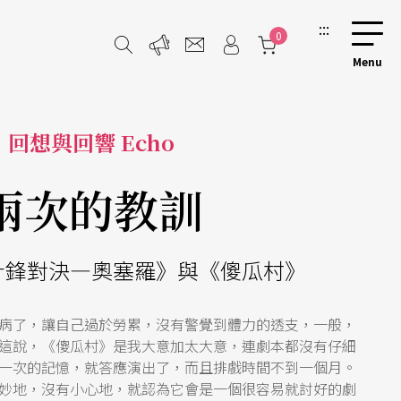
:::
0
回想與回響 Echo
兩次的教訓
針鋒對決—奧塞羅》與《傻瓜村》
病了，讓自己過於勞累，沒有警覺到體力的透支，一般，
這說，《傻瓜村》是我大意加太大意，連劇本都沒有仔細
一次的記憶，就答應演出了，而且排戲時間不到一個月。
妙地，沒有小心地，就認為它會是一個很容易就討好的劇