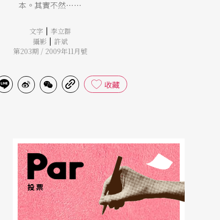
本。其實不然……
|
文字
李立群
|
攝影
許斌
第203期 / 2009年11月號
收藏
投票