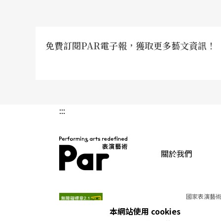
報告吧！！
大意誤判形勢，演出讓觀眾失望
免費訂閱PAR電子報，獲取更多藝文資訊！
而，《傻瓜村》，是《奧塞羅》過了一年後的
比《奧塞羅》還嚴重，我想撲過去救，都不能
有錯愕！怎麼看到的戲，跟宣傳的海報，宣傳
:::
的時候，從來不會去騙，或刻意去誘導觀眾，
了，但是這次宣傳的海報上，說「尼爾．賽門
了，許多許多朋友，會認為是一齣上乘喜劇，
關於我們
「實驗」性很強的喜劇。我的心情是五味雜陳
PAR 表演藝術雜誌
像是看到一封來信一般地清楚，明白。
國家表演藝術
本網站使用 cookies
《傻瓜村》為什麼這麼讓觀眾失望，我有幾句