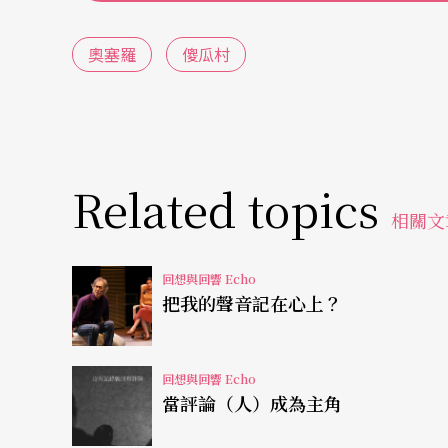
起的地方，就是可以讓演員在能夠放鬆的情況
向，表演的點點滴滴，尤其是表演的方向，也
奧塞羅
傻瓜村
誤的時候，比你在台上拼命地、專注地演出都
似火箭已經升空，不能再退回排練室裡，修理
雄首演，繼而新竹、台南、到台北城市舞台，
多排戲的時候沒有辦法去顧慮的問題，沒有辦
Related topics
出來，原本還以為自己經驗夠多，反應夠快，
相關文
以八九不離十地呈現出來——大錯特錯，簡直
回想與回響 Echo
把我的聲音記在心上？
但是病倒了是真的，票也不能退了，眼看著一
口來安慰自己，你是一個幾乎什麼仗都打過的
回想與回響 Echo
意的事情？舞台劇演員，哪裡有資格生病？尤
當評論（人）成為主角
可以讓自己的體力精力累到失控，累到老天爺