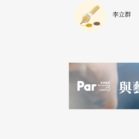
我的體力讓我沒有辦法參加排練和參加討論的
李立群
以使出的力氣。一個演員練習的很多，很細；
朋友，是很容易會把金士傑所精心設計的伊阿
表演的精緻，反而使卑劣性的色彩降低了，甚
（搶戲這種行為，是金寶的個性裡和他的表演
會把一個大將軍，在節目單裡還詮釋得有聲有
心事重重的士官長了？其實，這些都是給那一
的戲，內在的個性和氣質，也沒能給伊阿古造
妻子，沒演出來深愛；當然妻子深愛著奧塞羅
些，如果換成了其他演員生病，我的表演同樣
盡力挽回了許多，但是也嚐盡了自己跟自己的
生的感覺，真不好玩。只是想提出來跟後來搞