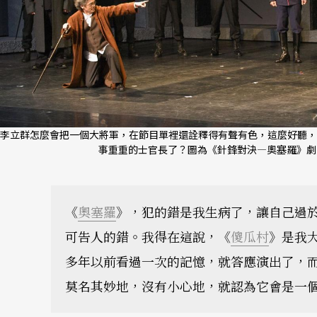
李立群怎麼會把一個大將軍，在節目單裡還詮釋得有聲有色，這麼好聽，
事重重的士官長了？圖為《針鋒對決—奧塞羅》劇
《
奧塞羅
》，犯的錯是我生病了，讓自己過
可告人的錯。我得在這說，《
傻瓜村
》是我
多年以前看過一次的記憶，就答應演出了，
莫名其妙地，沒有小心地，就認為它會是一