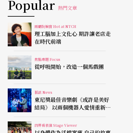
Popular
熱門文章
兩廳院櫥窗 Hot at NTCH
理工腦加上文化心 期許讓老店走
在時代前端
焦點專題 Focus
從呼吸開始，改造一個馬戲團
藝訊 News
東尼獎最佳音樂劇《或許是美好
結局》 以兩個機器人愛情重新凝
視有限人生
四界看表演 Stage Viewer
以身體作為活檔案庫 自己的故事