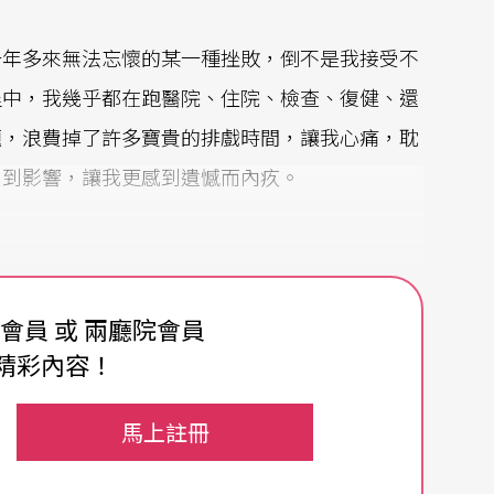
一年多來無法忘懷的某一種挫敗，倒不是我接受不
程中，我幾乎都在跑醫院、住院、檢查、復健、還
題，浪費掉了許多寶貴的排戲時間，讓我心痛，耽
受到影響，讓我更感到遺憾而內疚。
觀眾是等著要看一場好戲的；我汗流滿面、背後濕
費會員 或 兩廳院會員
然我絕不會讓台下的朋友看出我有狀況，但是，任
精彩內容！
一個戲的輪廓、演出的好壞以及問題的所在……我
極力地反省因為我在排戲的期間生病，所造成的問
馬上註冊
的地方；排戲就是排戲，「排戲」這件事情最了不