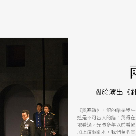
關於演出《
《奧塞羅》，犯的錯是我生
這是不可告人的錯。我得在
地看過，光憑多年以前看過
加上這個劇本，我們莫名其