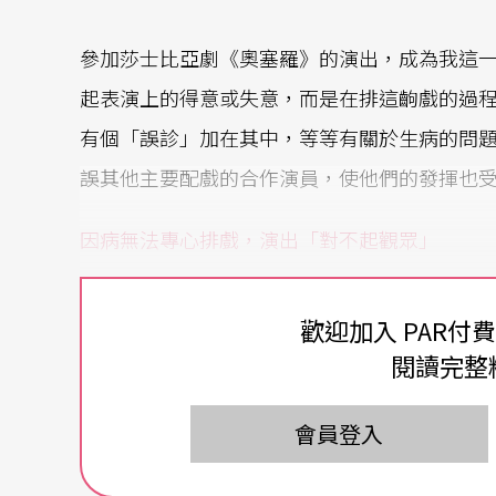
參加莎士比亞劇《奧塞羅》的演出，成為我這
起表演上的得意或失意，而是在排這齣戲的過
有個「誤診」加在其中，等等有關於生病的問
誤其他主要配戲的合作演員，使他們的發揮也
因病無法專心排戲，演出「對不起觀眾」
而且要命的是，票還很早就賣光了，這意味著
歡迎加入 PAR付
透地，苦撐著在高雄演完了首演的頭二場，雖
閱讀完整
何一齣戲，就是要上演了，才更清楚地感受到
頹喪地在後台，在旅館，在回台北的巴士上，
會員登入
題，一一地找出奧塞羅這個角色，所沒有做到