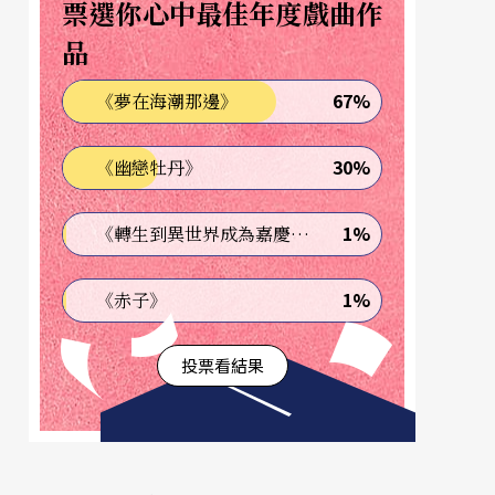
票選你心中最佳年度戲曲作
品
67%
《夢在海潮那邊》
30%
《幽戀牡丹》
1%
《轉生到異世界成為嘉慶君—發現我的祖先是詐騙集團!?》
1%
《赤子》
投票看結果