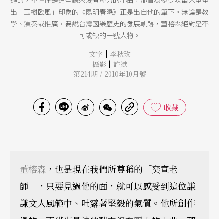
過的，不僅僅是這些聽來沒有壓力的小曲，那首為多少吹笛人型塑
出「玉樹臨風」印象的《陽明春曉》正是出自他的筆下。無論是教
學、演奏或推廣，要說台灣國樂歷史的發展軌跡，董榕森絕對是不
可或缺的一號人物。
|
文字
李秋玫
|
攝影
許斌
第214期 / 2010年10月號
收藏
董榕森
，也是現在我們所尊稱的「奕宣老
師」，只要見過他的面，就可以感受到這位謙
謙文人風範中、吐露著堅毅的氣質。他所創作