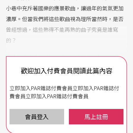
小巷中充斥著國樂的應景歌曲，讓過年的氣氛更加
濃厚。但當我們將這些歌曲視為理所當然時，是否
曾經想過，這些熟得不能再熟的曲子究竟是誰寫
的？
這些音樂也曾經紅極一時，即使它的和聲、曲式、
配器簡單，但樂曲流暢、活潑生動。年復一年，反
歡迎加入付費會員閱讀此篇內容
覆播放的樂曲依舊深植人心，《迎春曲》、《羅漢
立即加入PAR雜誌付費會員立即加入PAR雜誌付
戲獅》、《迎春接福》、《五福臨門》……只要輕
費會員立即加入PAR雜誌付費會員
輕哼起它的旋律，就可以發現，它們早已成為生活
在這片土地上的人們所擁有的共同的記憶。
會員登入
馬上註冊
董榕森，也是現在我們所尊稱的「奕宣老師」，只