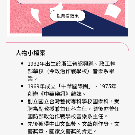
了外祖父的掌上明珠，從小慣著她。母親喜歡喝
酒，出嫁之後外祖父非常捨不得，每每喝酒就哭，
投票看結果
說：「這個大妹子沒有酒喝了！」但母親受寵也是
有道理的，十幾歲的姑娘就精通書法，寫得一手好
字，也經常為朋友們寫對聯、寫匾額，而董榕森胡
人物小檔案
琴的啟蒙，也就來自於母親的教導。最初先是學京
1932年出生於浙江省紹興縣。政工幹
胡、拉戲曲裡的段落，第一齣戲練習的就是《八大
部學校（今政治作戰學校）音樂系畢
槌》裡的〈王佐斷臂〉。
業。
1969年成立「中華國樂團」、1975年
創辦《中華樂訊》雜誌。
說著說著就哼起旋律來了！他說：「我學起來很
創立國立台灣藝術專科學校國樂科，受
快，不到兩年，就可以吊嗓托戲，那時還不到十
聘為副教授兼首任科主任，隨後亦曾任
歲，我就被學校的抗日宣導隊選上，參加鑼鼓樂團
國防部政治作戰學校音樂系主任。
先後獲得中山文藝獎、文藝創作獎、文
一起演奏。那個時候根本就沒有聽過台灣，在哪兒
藝獎章、國家文藝獎的肯定。