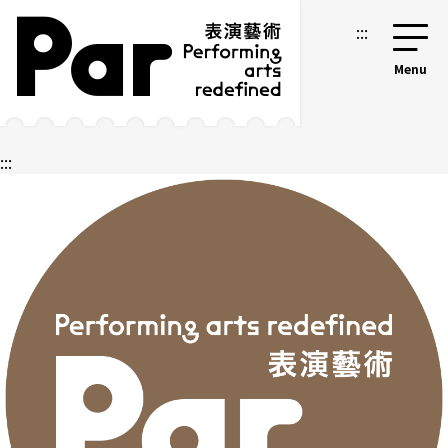
跳到主要內容區塊
網站導覽
:::
:::