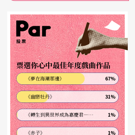
要見過他的面，就可以感受到這位謙謙文人風範
中、吐露著堅毅的氣質。他所創作過的，不僅僅是
這些聽來沒有壓力的小曲，那首為多少吹笛人型塑
出「玉樹臨風」印象的《陽明春曉》正是出自他的
投票
筆下。無論是教學、演奏或推廣，要說台灣國樂歷
史的發展軌跡，董榕森絕對是不可或缺的一號人
票選你心中最佳年度戲曲作品
物；要說他做過的貢獻，又豈是三言兩語就可以數
67%
《夢在海潮那邊》
得盡的？
31%
《幽戀牡丹》
母親啟蒙
種下音樂之緣
對藝術的愛好遺傳自母親。提到她，董榕森笑著說
1%
《轉生到異世界成為嘉慶君—發現我的祖先是詐騙集團!?》
外祖父有兩個女兒，一個送人養，留下的母親就成
1%
《赤子》