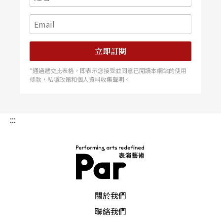
更令他心繫的志業，那就是——教學。
政工幹部學校音樂系畢業前後，董榕森演奏、發表
立即訂閱
作品、與同班同學的詩人瘂弦共同擔任過電台音樂
*通過遞交此表格，即表示您接受並同意已閱讀本網站的使用
編輯、更任職母校的助教、講師、副教授。但他對
條款，私隱政策和個人資料收集聲明。
當時的國樂環境相當不滿意：「那時國樂還是掛在
音樂科（西樂）裡面，每年不到五人的名額還招不
:::
滿，傳統音樂的學生只能委身在學西樂的學生當
中，國樂在幾千年來的發展竟淪落到這樣的地
步！」於是他在民國六十年在國立藝專（今台灣國
立藝術藝術大學）創辦國樂科，從此將台灣的國樂
PAR 表演藝術雜誌
關於我們
教育正式納入正規音樂教育體系。
聯絡我們