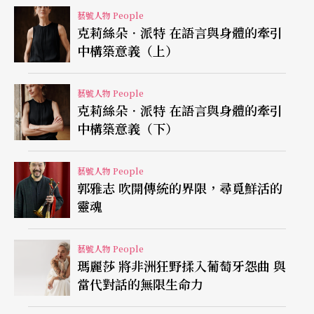
對國樂特別有興趣？是因為從小拉胡琴嗎？他卻回
藝號人物 People
克莉絲朵．派特 在語言與身體的牽引
答：「拉胡琴是所具有的基礎，但真正原因是我對
中構築意義（上）
中國音樂的發展有抱負！」
藝號人物 People
國樂的發展能夠有今天的水準，它的推廣及提升，
克莉絲朵．派特 在語言與身體的牽引
都該歸功於前輩們的辛勤投入。在那個與大陸完全
中構築意義（下）
隔絕的時代中，他們以專業的西洋作曲技巧融入國
樂器的編制與特色，使得「台式國樂」自成一格，
藝號人物 People
郭雅志 吹開傳統的界限，尋覓鮮活的
用不同的價值與親和力直接打動人心。董榕森的創
靈魂
作領域廣闊，無論是民族管絃樂曲、協奏曲、獨奏
曲、樂劇、合唱曲，連電視連續劇主題曲都有過優
藝號人物 People
瑪麗莎 將非洲狂野揉入葡萄牙怨曲 與
秀的作品產生。畢生創作的作品無數，而最讓世人
當代對話的無限生命力
印象深刻的，就是《陽明春曉》這首曲子了。