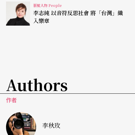
藝號人物 People
創作為教學 自謙不是作曲家
李志純 以音符反思社會 將「台灣」織
入樂章
《陽明春曉》寫的就是陽明山早春的花季，曲中流
露的是詩情畫意的美景及遊客歡愉的心情。三段式
的曲子有明亮的快板，也有慢板的抒懷，其中利用
的吐音、裝飾、歷音、連音等等，將笛子的各種性
能與音域發揮得淋漓盡致。由於它的受人喜愛而被
Authors
華視教學節目「每日一字」採用成為主題曲，從此
成為台灣人最耳熟能詳的國樂曲之一。並且更在一
作者
九九三年獲北京中華民族文化促進會評選為「二十
世紀華人音樂經典」作品之一。
李秋玫
能吹到這首曲子，不但是笛子學生的夢想、代表某