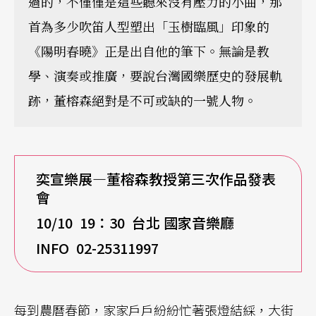
過的，不僅僅是這些聽來沒有壓力的小曲，那
首為多少吹笛人型塑出「玉樹臨風」印象的
《陽明春曉》正是出自他的筆下。無論是教
學、演奏或推廣，要說台灣國樂歷史的發展軌
跡，董榕森絕對是不可或缺的一號人物。
奕宣樂展—董榕森教授第三次作品發表
會
10/10 19
：30 台北 國家音樂廳
INFO 02-25311997
每到農曆春節，家家戶戶紛紛忙著張燈結綵，大街