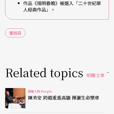
都不知道呢！」
作品《陽明春曉》被選入「二十世紀華
人經典作品」。
民國三十八年，他考取中國海軍軍士學校輪機科隻
身來台灣就學，隨後考入政工幹部學校（今政治作
董榕森
戰學校）音樂系就讀，學的是西洋的作曲技巧，必
修鋼琴、也必修聲樂。但從小接觸戲曲，種下了一
生的懸念，即使政戰學校是通才教育、軍事課程佔
去他大部分的時間，但他卻是盡力找時間、找機會
Related topics
自修來補其不足。「幹校音樂系根本沒有國樂的編
相關文章
制，雖然很少，但那怕是只有『國樂概論』的課程
我都很珍惜。」復興崗可以說是培養音樂人才的搖
藝號人物 People
陳美安 跨越重重高牆 揮灑生命樂章
籃，但執著於中國音樂的，就只有他一個。「不是
學校刻意要培養我，而是我刻意要學！」但為什麼