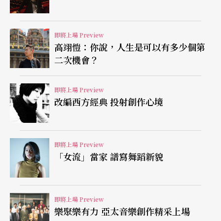
觀，個人的渺小、孤單，不只映現於時間的洪流
中，也與《霧海上的流浪者》中人和空間的對比緊
即將上場 Preview
密呼應。
高翊愷：你說，人生是可以有多少個第
二次機會？
因此，在非劇場的巨型空間表演成為必然。蘇威嘉
與陳武康不約而同回憶起，到華山探勘場地時，看
即將上場 Preview
改編西方經典 投射創作心境
著周書毅在偌大的烏梅酒廠中跳舞，如此孤寂、無
助，「卻又安全」，陳武康說。而蘇威嘉形容：
「這麼大空間放一個人在那邊，本身就動人。」
即將上場 Preview
「女流」當家 譜寫舞蹈新貌
時空架構確認後，回到表演的編排。第一週著重
「提問」：「我繼承了什麼？」，將近十位表演者
在酒廠不同角落同時起舞，用身體彰顯問題，尋找
即將上場 Preview
樂聚樂有力 亞太音樂創作精采上場
答案。觀眾沒有固定的觀賞座位，可隨意遊走，自