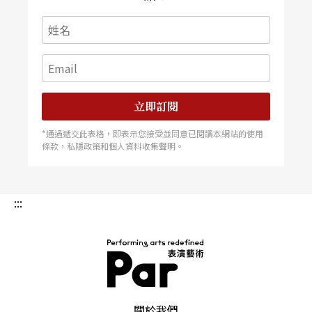
巧，博取觀眾目光，而想透過跳舞去經歷、發現一
些人生過程。
也因此，他不諱言當然可以聚焦畫面、營造意象，
立即訂閱
但那「太取巧」，他甚至以舊作《速度》的編排為
例，「結構上百分之七十模仿Pina Bausch，遊戲、
*通過遞交此表格，即表示您接受並同意已閱讀本網站的使用
條款，私隱政策和個人資料收集聲明。
舞蹈、遊戲、舞蹈……可以讓觀眾看三個小時，時
間很快過去，眼睛很舒服」，但重複前人形式，顯
:::
然不是驫舞繼續創作的理由。
「不可否認我們的表演tempo（節奏）會有點平，
但我不想用戲劇效果吸引觀眾注意。我想擺脫那
個，讓很多事情同時在場上發生，而觀眾要看到什
PAR 表演藝術雜誌
關於我們