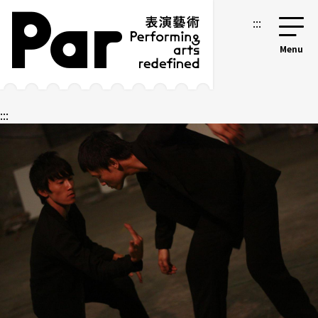
跳到主要內容區塊
網站導覽
:::
:::