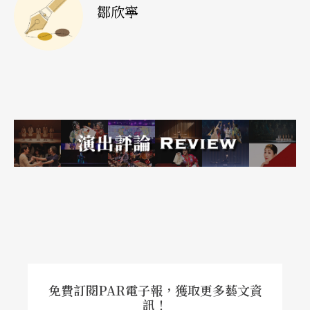
鄒欣寧
週不同身體質地的摸索，轉而以舞蹈為主。「其實
還是要走下去，不斷在路上找到值得留戀的片
段。」陳武康為這趟為期三週的表演歷程，下了如
是結論。
溝通一種「看的方法」
驫舞劇場對於《繼承者》設定的目標，不只是精神
上的身世溯源之旅，更希望藉這場展演，對舞蹈結
構、表演和觀看的關係提出更大膽的挑釁和質疑。
最明顯的首先是巨大而難以聚焦的空間，陳武康坦
率地說：「如果我把力氣花在聚焦上，那在這個空
免費訂閱PAR電子報，獲取更多藝文資
間演出就沒有意義。」他解釋，不希望炫示舞蹈技
訊！