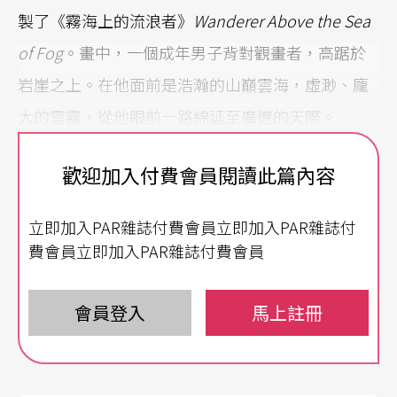
製了《霧海上的流浪者》
Wanderer Above the Sea
of Fog
。畫中，一個成年男子背對觀畫者，高踞於
岩崖之上。在他面前是浩瀚的山巔雲海，虛渺、龐
大的雲霧，從他眼前一路綿延至廣遼的天際。
在他身後的我們，無從得知他以何種神情面對眼前
歡迎加入付費會員閱讀此篇內容
驚人的遼闊，卻被這幅畫喚出心中的震懾。那是人
立即加入PAR雜誌付費會員立即加入PAR雜誌付
置身於龐大物事之下的矛盾心理，一方面感到自身
費會員立即加入PAR雜誌付費會員
渺小，彷彿隨時會被無邊吞噬，泛起一股恐懼；另
一方面又情願臣服於這片大，當它收攏包圍自己，
會員登入
馬上註冊
平和與寧靜油然而生。
有些人可能會浮現另種猶疑：見識了這般懾人的景