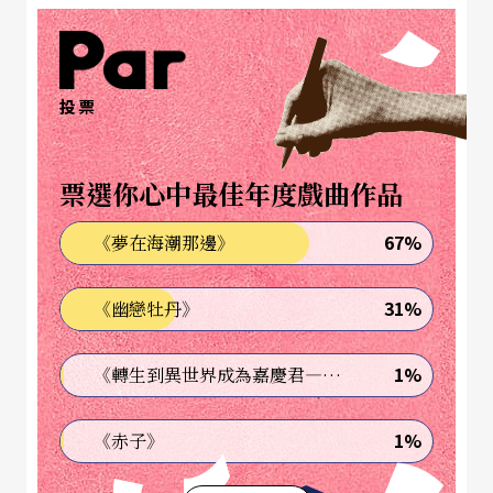
致，豈能掉頭回歸原處？
這是臨崖的召喚，驚奇的冒險。驫舞劇場藝術總監
投票
陳武康
和團長
蘇威嘉
，就在這召喚之下，邀集周書
毅、魏雋展、王靖惇、Shai Tamir等表演者，與聲
票選你心中最佳年度戲曲作品
響藝術工作者澎葉生（Yannick Dauby）、蔡宛璇、
法國團隊
Volume-Collectif
等，展開一場浩大費時的
67%
《夢在海潮那邊》
冒險，他們把這場表演的臨崖體驗，命名為「繼承
31%
《幽戀牡丹》
者」。
三週三部曲
主題「繼承」內容不同
1%
《轉生到異世界成為嘉慶君—發現我的祖先是詐騙集團!?》
陳武康描述，《霧海上的流浪者》帶給他最大的思
1%
《赤子》
考，在於「態度」：「站在懸崖邊看前方的海，有