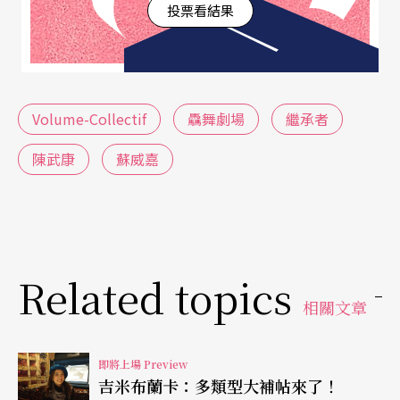
投票看結果
點像是未來，大師們給你的養分和靈感，只能帶你
到岸邊，接下來呢？要往前還是往後？」
「我自己想往前。」陳武康肯定道。但邁步之前，
Volume-Collectif
驫舞劇場
繼承者
檢視自己作為繼承者究竟繼承了什麼，是必要的。
陳武康
蘇威嘉
也因此，《繼承者》連續三週的展演內容全然不
同，在不同的時間脈絡下，透過提問、追溯、瞻
望，繞著「繼承」的主題各自表述。
「我們的身上都繼承了很多東西，但未必意識到。
Related topics
相關文章
我感覺繼承者很慘，因為不知道自己被什麼影響，
也無法決定下一步要去哪裡，只能照著自己現在的
即將上場 Preview
模樣繼續走下去……」蘇威嘉看待繼承者傾向悲
吉米布蘭卡：多類型大補帖來了！