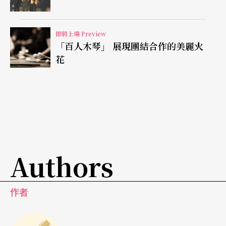
行選擇觀看對象和內容，「比如書毅在我面前跳，
後來他走了，下一個人過來，這時我面臨一個抉
即將上場 Preview
「百人木琴」 展現團結合作的美麗火
擇：要看誰？跟著書毅走，或是留下來看眼前的
花
人？」
第二週著重記憶的回溯，同樣是個人片段的呈現，
展演空間則不同於第一週，被打造成宛如上古時期
的洞穴，透過燈泡浮動隱約的光線，表演呈現出遠
古壁畫般的質地，強化「觀看過去」的氛圍。
Authors
第三週，繼承者們在溯源之後，不免對身為渺小的
作者
個人感到「人生不過如此」的絕望。這週表演，觀
眾將回到傳統坐在固定位子的觀賞，表演也從前兩