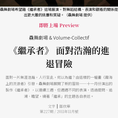
驫舞劇場希望藉《繼承者》這場展演，對舞蹈結構、表演和觀看的關係提
出更大膽的挑釁和質疑。（驫舞劇場 提供）
即將上場 Preview
驫舞劇場 & Volume-Collectif
《繼承者》 面對浩瀚的進
退冒險
面對一片無涯浩瀚，人行至此，何以為繼？由這樣的一幅畫《霧海
上的流浪者》引發，驫舞劇場展開了新的冒險——十一月份演出的
製作《繼承者》，以連續三週、但週週不同的表演，透過提問、追
溯、瞻望，繞著「繼承」的主題各自表述。
|
文字
鄒欣寧
第227期 / 2011年11月號