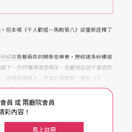
戲。但本場《千人歡唱－馬勒第八》卻重新詮釋了
暨
呂紹嘉
登基兩年的開季音樂會，歷經諸多紛擾諸
情感下，仍然獲得滿堂喝采，但嚴格說並不是這對
遂，這場規模龐大，眾家好漢齊聚一堂的《千
費會員 或 兩廳院會員
精彩內容！
一刀兩刃的實質意義。首先，膽敢排出這樣的龐大
馬上註冊