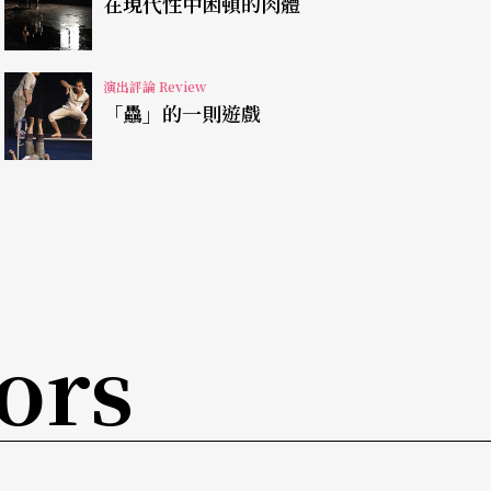
在現代性中困頓的肉體
紹嘉／NSO之聲」。尤其呂紹嘉擅長的戲劇性與
，可謂撼山震嶽，氣象萬千！
演出評論 Review
「驫」的一則遊戲
。聲樂與管絃樂的場面調度，是呂紹嘉的拿手好
，但到了第二部分，舞台上的百萬雄師似乎被解編
八位獨唱家、樂團及合唱團營造出的卻是一種疏離
型、獨唱的性格及合唱的氛圍，雖然具有相同的外
ors
進退維谷，收放的掌握投鼠忌器。結尾前指揮雖以
已是強弩之末。舞台的燈光更是雪上加霜，由於舞
光燈，但為何獨漏指揮與女高音希歐琳（這兩位不
琳獨唱時燈光都不足，這位哥本哈根皇家歌劇院終