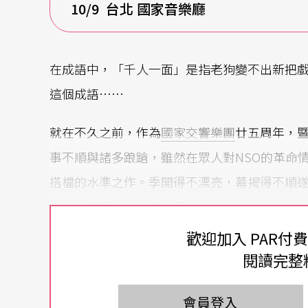
10/9
台北 國家音樂廳
在成語中，「千人一面」是指老狗變不出新把
這個成語……
就在不久之前，作為
國家交響樂團
廿五周年，
事不順與諸多踉蹌，雖然在眾人對NSO的革命
搭檔的水準之作。季開得不漂亮，幕揭得不順
人》，怎不令人心生忐忑？
歡迎加入 PAR付
指揮棒一下
集團軍讓人眼睛一亮
閱讀完整
公開演出馬勒的第八號交響曲《千人》，具有
會員登入