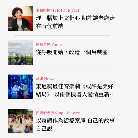
兩廳院櫥窗 Hot at NTCH
理工腦加上文化心 期許讓老店走
在時代前端
焦點專題 Focus
從呼吸開始，改造一個馬戲團
藝訊 News
東尼獎最佳音樂劇《或許是美好
結局》 以兩個機器人愛情重新凝
視有限人生
四界看表演 Stage Viewer
以身體作為活檔案庫 自己的故事
自己說