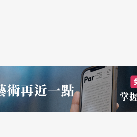
理，在下也始終無法分辨呂紹嘉在轉身謝幕時，表
想（在下欣賞的是首場的演出），就像是歷史上所
勒第八》仍為NSO本季奪下重要的一勝。因為他
—一個徹底、典型的NSO之聲。