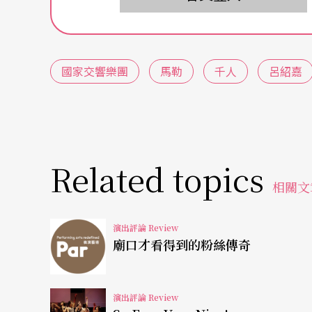
曲目，其作品內容之複雜、動員人數之龐大，
地。但相對而言，八個獨唱家、至少兩個全編
三軍齊發九合諸侯的巨大規模，只要一個小環
國家交響樂團
馬勒
千人
呂紹嘉
此，《千人歡唱》這樣近乎「大君主計畫」的
力，更讓人檢驗建軍四分之一世紀的NSO，是
從呂紹嘉當天首次揮下指揮棒開始，這個來自
軍廿五年的NSO，以及接任甫滿一年的呂紹嘉
Related topics
相關文
前提下，在音樂中扮演好中流砥柱的角色。而
為當今國內音色的彈性最大，也最容易讓指揮依
演出評論 Review
肌理上，添補上剪裁貼身的豐沛血肉。於是，
廟口才看得到的粉絲傳奇
顧之憂的四個合唱團不僅滴水不漏，營造出的
梨花如飄瑞雪，時而穿透時而飛躍在音樂廳的
演出評論 Review