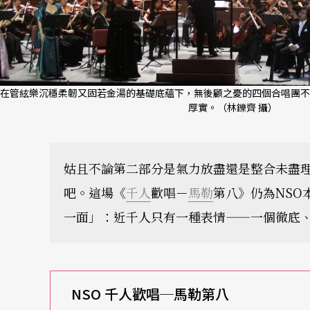
在管絃樂沉穩柔韌又固若金湯的基礎底蘊下，無後顧之憂的四個合唱團不
厚實。（林鑠齊 攝）
姑且不論第二部分是氣力放盡還是整合未盡
吧。這場《
千人
歡唱－
馬勒
第八》仍為NSO
一面」：近千人只有一種表情——一個徹底、
NSO
千人歡唱─馬勒第八