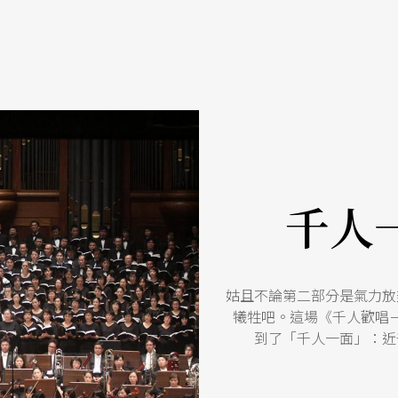
千人
姑且不論第二部分是氣力放
犧牲吧。這場《千人歡唱
到了「千人一面」：近