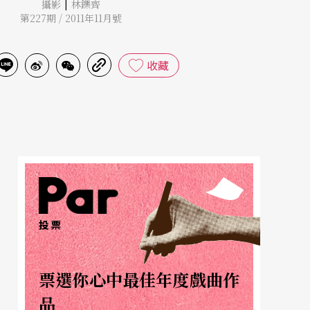
|
攝影
林鑠齊
第227期 / 2011年11月號
收藏
投票
票選你心中最佳年度戲曲作
品