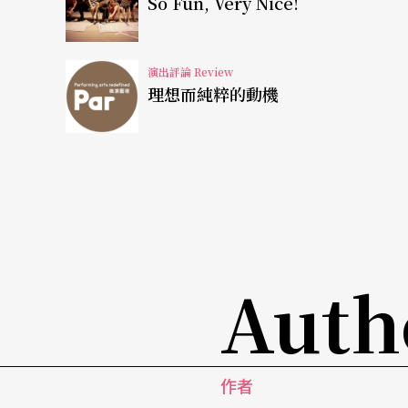
So Fun, Very Nice!
簡而言之，這就是我們過去所熟悉，典型的「呂
長樂句，凝聚力道以求排山倒海之氣勢與高潮
演出評論 Review
理想而純粹的動機
力盛未能繼
仍為NSO
奪下本季重要一勝
遺憾的是，這樣的精采表現，並沒有持續整場
戲，在《千人》的第一部分可稱得上劇力萬鈞
了。馬勒希望表達出歌詞中的超脫與救贖，但
與蒼白。樂句經常是斷裂的片段，管絃樂的造
Auth
在，但並沒有走在同樣的曲思上，情緒的拿捏
巨大的能量升騰扳回一成，但與第一部分相比
台擴充的關係，幾乎所有的獨唱者都補強了聚
作者
是當天最重要的明星嗎）？整個第二部分希歐