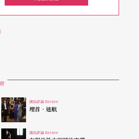
只要演出當場也無風雨也無晴，已然立於不敗之
制的交響樂團及兩個以上合唱團的演出陣容，這樣
節出差錯，其蝴蝶效應很可能導致全盤皆輸。因
曲目，不僅考驗指揮是否具有艾森豪的領導統馭能
否已經具備了協同作戰的本錢。
各路英雄的集團軍就令人眼睛一亮。顯然不論是整
，都在自信、自負，同時更對自我音色了然於胸的
章
本次參與演出的台北市立交響樂團——這個在下認
照個人意念調整的樂團——適切地在NSO的骨架
演出評論 Review
在管絃樂沉穩柔韌又固若金湯的基礎底蘊下，無後
埋首．迷航
音牆更是絢麗厚實。八位獨唱者的表現，更是如舞
空氣中。
演出評論 Review