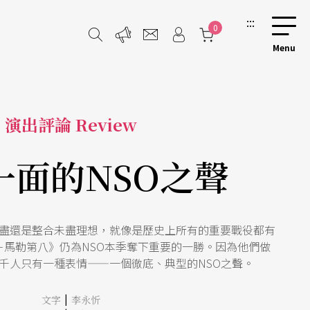
:::
0
演出評論 Review
一面的NSO之聲
盡還是整合未盡理想，就像是歷史上所有的重要戰役都有
－馬勒第八》仍為NSO本季奪下重要的一勝。因為他們做
千人只有一種表情——一個徹底、典型的NSO之聲。
|
文字
李永忻