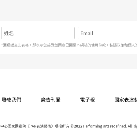
*通過遞交此表格，即表示您接受並同意已閱讀本網站的使用條款，私隱政策和個人
聯絡我們
廣告刊登
電子報
國家表演
中心國家兩廳院《PAR表演藝術》版權所有
©
2022
Performing arts redefined. All R
統一編號 Tax Id number 00973926