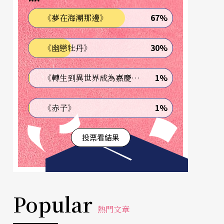
67%
《夢在海潮那邊》
30%
《幽戀牡丹》
1%
《轉生到異世界成為嘉慶君—發現我的祖先是詐騙集團!?》
1%
《赤子》
投票看結果
Popular
熱門文章