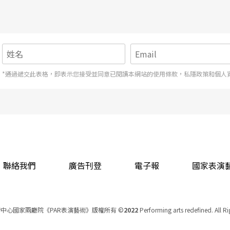
而言，疼痛，就是感受生命存在的真實性。」到了
*通過遞交此表格，即表示您接受並同意已閱讀本網站的使用條款，私隱政策和個人
想起，甫在寶藏巖一棟古老眷村樓頂舞蹈《山之
加冕儀式之後成為鷹族的勇士，逸軍在翱翔和飛躍
也成形為一隻鷹的造形。
聯絡我們
廣告刊登
電子報
國家表演
省所感的宇宙觀，從劇場內到戶外空間，從內在的
有記憶起的動作和旋律，帶領著他，走了好長的一
中心國家兩廳院《PAR表演藝術》版權所有
©
2022
Performing arts redefined. All R
統一編號 Tax Id number 00973926