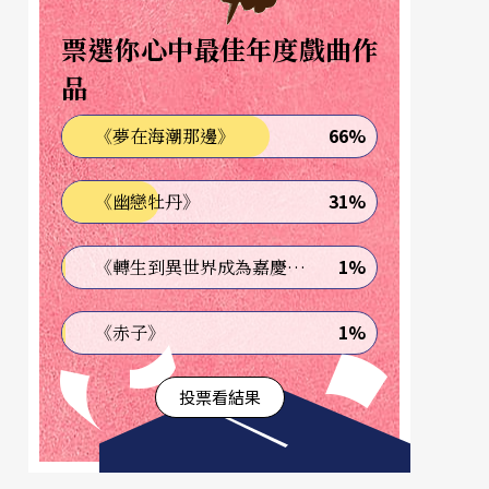
票選你心中最佳年度戲曲作
品
66%
《夢在海潮那邊》
31%
《幽戀牡丹》
1%
《轉生到異世界成為嘉慶君—發現我的祖先是詐騙集團!?》
1%
《赤子》
投票看結果