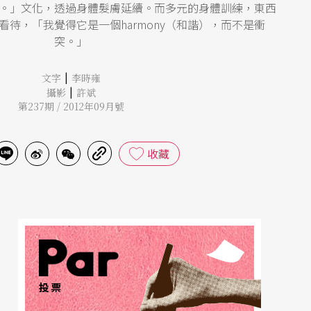
。」文化，透過身體髮膚延續。而多元的身體訓練，東西
待，「我覺得它是一個harmony（和諧），而不是衝
突。」
|
文字
李時雍
|
攝影
許斌
第237期 / 2012年09月號
收藏
投票