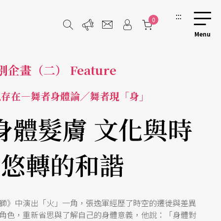
:::
0
別企畫（二） Feature
以存在—舞者身體論／舞者現「身」
身體髮膚 文化與時
空悠轉的和諧
獅》中演出「火」一角，張逸軍經歷了時空的遷徙與差異
角色，重新省思與了解自己的身體意義，他說：「身體對