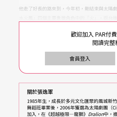
他走了好長的路來到，今年初，剛結束與太陽
水火風」四個主要象徵角色中的「火」，返台
身體的意義 血脈、文化的延續
歡迎加入 PAR付
閱讀完整
面對眼前這一個膚色黝深、五官濃邃、髮長紮
奇，他作為一個表演者、一個
舞者
，在這些年
會員登入
化景觀，表演型態和身形風格之後，怎麼想「
示：「身體對我來說，其實是生命的傳承，它
續。」
關於張逸軍
充滿象徵的身體涵義，一個回歸傳統、古典的
1985年生，成長於多元文化匯聚的風城新
舞蹈班畢業後，2006年獲選為太陽劇團（Cirqu
而這樣的身體意識，張逸軍說，或隱然源自於
加入，在《超越極限—龍獅》
Dralion
中，