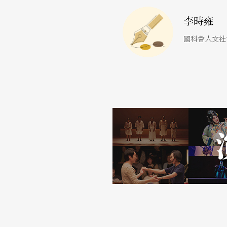
熱；它可以燙傷你，也可以在黑夜裡面帶給你
李時雍
體的多元面貌，「我有一段舞就叫〈Dralio
我又必須像木炭的火一樣，很低調地埋在舞台
國科會人文社
意義』。我沒有那個火焰，可是有那個熱度。
而這樣的harmony，同樣延伸至對自身的觀照
對他來說，演出前身體亦如同火種，係處於預
慢慢將身體加溫，「如果身體有
疼痛
的話，它
「我們是跟疼痛共存共榮，苦處對我來講，是
演出當中，著重於身體的音樂性，讓旋律帶領
一陣，聆聽周遭幕下後回響的所有人聲物音，
酸楚了，令自己微微調整。