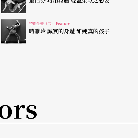
董怡芬 巧用身體 輕盈柔軟之必要
致使《龍獅》導演Guy Caron從其中萃取了一
特別企畫（二） Feature
時雅玲 誠實的身體 如純真的孩子
解，定位著自我之處，進一步對自己身體的了解也
四年舞蹈教育之下，如何養成多元的身體可能。
不斷扎根向下，相對則是西方訓練中芭蕾腳尖指尖
式造型到細微肌肉的運用都存在偌大的不同。「台
ors
說，那一個衝突是沒有的，我覺得它是一個har
就像是一個火種，你看不到火焰，但它可以炙手可