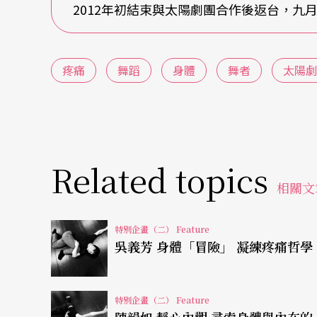
2012年初結束與太陽劇團合作後返台，九
來；不僅是生理知識上的，同時也是文化上，
的意義。
疼痛
舞蹈
身體
舞者
太陽劇
或許加上進入太陽劇團，藉由「火」這極富象
與我合作，不是只有我是一個performer as 
頭髮，他們需要的就是一個Asian charac
形的、無形的，是一個沒辦法複製的價值，我
Related topics
予我的。」
相關文
膚色種族的表象價值，帶領著張逸軍進一步思
特別企畫（二） Feature
吳義芳 身體「冒險」 凝練疼痛哲學
中的東方印象？「紅」何以是他人眼中的自己
的祈福儀式，鹽水烽炮、平溪天燈，或是過年
明；更往印度，則有火教這樣一種圍繞在火的
特別企畫（二） Feature