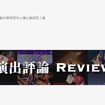
希望，帶給你一個方向。」張逸軍指出角色連帶身
n〉（獅子舞），舞像煙火一樣霹靂啪啦；但有時候
的角落，但又必須去觀照到我仍在舞台上『存在的
會科學研究中心博士級研究人員
」
、思考。
備的狀態。每一次張逸軍都會以各種動作、肢體，
是與自己身體最直接的對話，我知道它累了。」
一個生命的力量。」
著自己跳舞。演出後，他習慣回到舞台中央，靜坐
圓形的舞台，彷若宇宙，在其中回想：今天是哪裡