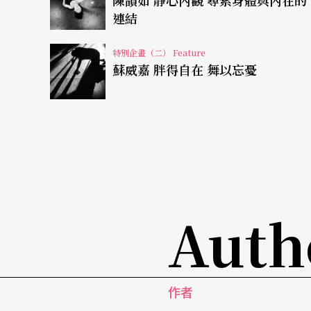
陳韻如 靜心內觀 尋索身體與內在的
生命得到昇華。」或許便是這種種的視覺image，
連結
個精神，創造這樣一個新的生命。
特別企畫（二） Feature
蘇威嘉 胖得自在 舞以忘憂
多元的身體 終究臻於和諧
張逸軍在太陽作品的世界觀中，比較、重新理
有了文化性的深度；回顧了自己在接受台灣十
京劇的身體、武術身段的身體、太極的，重心
末稍的運動、現代、接觸即興的自由度，從形
Auth
灣真是一個非常特別的環境，然而，對我自己來
mony（和諧），而不是衝突。」
這樣的和諧觀，也如同他的角色：「火，可以
作者