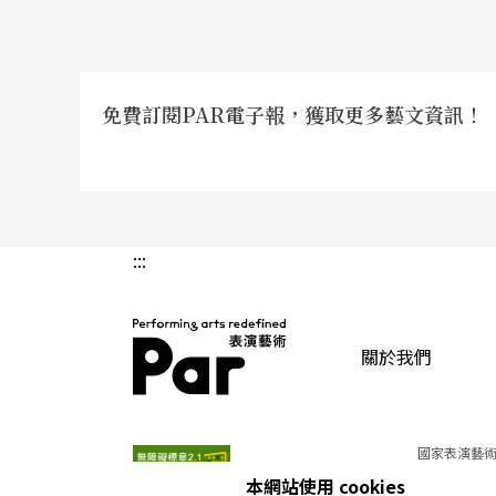
從肢體的，以至心理上的，張逸軍說：「對我
最後，都是為了達於和諧。
免費訂閱PAR電子報，獲取更多藝文資訊！
存於自然 身心簡單
「存在的真實與和諧」是很重要的。他進而回
靈．海之魄》一幕，所飾演一個經過成年禮和
:::
的動作之際，觀眾後來告訴他，身後的雲，竟
關於我們
或許這便是他這幾年從「火」一角中，漸次內
痛到生命和諧，更是從人到自然之間，身體所
PAR 表演藝術雜誌
段路，流浪，復返，來到此在。
國家表演藝術
本網站使用 cookies