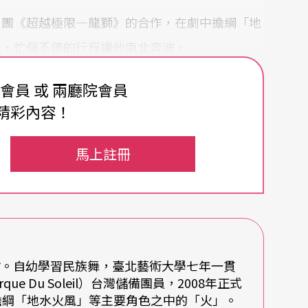
劇團《超越極限—龍獅》的合作，在劇中擔綱「地
後，忙個不停的行程讓他南北奔波。
費會員 或 兩廳院會員
精彩內容！
起，言談之間總不時手足
舞蹈
的張逸軍，令人好
地理和時間上頻繁流浪遷徙，經歷差異的生活和文
馬上註冊
身體」這一件單純而複雜的問題？張逸軍如是表
是一個新的生命的延續，更傳統的說法，血脈的延
回答。
竹。自幼學習民族舞，臺北藝術大學七年一貫
e Du Soleil）台灣儲備團員，2008年正式
母親時常和他說道，為什麼生有他，他又是從何而
擔綱「地水火風」等主要角色之中的「火」。