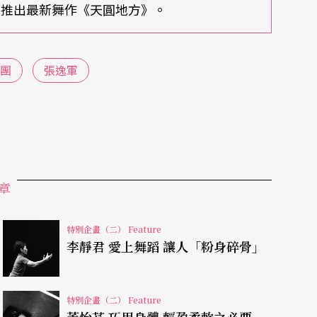
月推出最新舞作《天圓地方》。
河南人的父親，和閩南家族體系長成的母親間關係
團
張逸軍
徵性一角，更深刻地令張逸軍感受到，「劇團選擇
a dancer（舞蹈表演者），也是因為我的黃皮膚、黑
ter（亞洲角色）。」「這更讓我意識到身體的價值，有
很幸運，因為這就是我的『身體髮膚』，母親所給
章
考髮膚之下文化脈流的縱深：「火」何以是他人眼
特別企畫（二） Feature
李靜君 愛上舞蹈 讓人「粉身碎骨」
？張逸軍說，台灣民間信仰裡，俯拾充滿火與紅色
時都常燃放炮竹；而歷史上，火藥最早是東方發
信仰……所有生命如此，「經由火燃燒，讓另外的
特別企畫（二） Feature