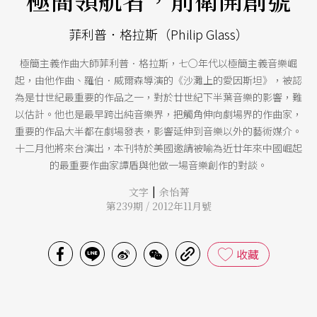
菲利普．格拉斯（Philip Glass）
極簡主義作曲大師菲利普．格拉斯，七○年代以極簡主義音樂崛
起，由他作曲、羅伯．威爾森導演的《沙灘上的愛因斯坦》，被認
為是廿世紀最重要的作品之一，對於廿世紀下半葉音樂的影響，難
以估計。他也是最早跨出純音樂界，把觸角伸向劇場界的作曲家，
重要的作品大半都在劇場發表，影響延伸到音樂以外的藝術媒介。
十二月他將來台演出，本刊特於美國邀請被喻為近廿年來中國崛起
的最重要作曲家譚盾與他做一場音樂創作的對談。
|
文字
余怡菁
第239期 / 2012年11月號
收藏