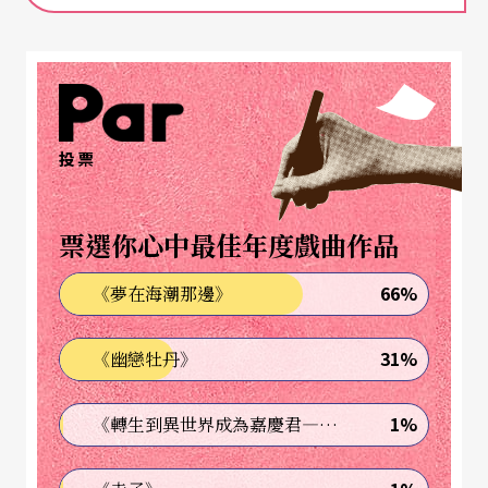
停留四十分鐘，菲利普和我們一道出門，兩人拿著
雨傘，坐在石階上，留下一幀難得的合照。
不斷重新定義劇場
投票
譚盾（以下簡稱「譚」）：
你對於廿世紀下半葉的
音樂有很大影響，你在下一個世紀有什麼想法和計
票選你心中最佳年度戲曲作品
畫？
66%
《夢在海潮那邊》
格拉斯（以下簡稱「格」）：
不斷重新定義劇場。
31%
《幽戀牡丹》
例如最近我依據法國導演尚．考克多（Jcan Coctea
u）作品改編成歌劇《美女與野獸》
La Belle et la B
1%
《轉生到異世界成為嘉慶君—發現我的祖先是詐騙集團!?》
ête
時，就想把影片結合、運用到劇場上，這是一個
很有趣的問題，通常，我們不詮釋電影，你或許在