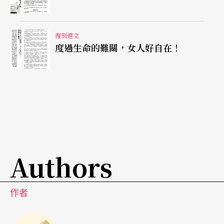
歌》，我讓音樂家在舞台上有動作、唱歌，讓舞者
喊叫。
復刻選文
度過生命的難關，女人好自在！
格：
喔，你那時已經開始嘗試。
譚：
那是很有趣的實驗，我們讓所有人都成為表演
者，歌者舞、舞者歌，打破歌者和舞者之間的界
限；我們發現觀眾愈來愈能欣賞這種混合形式，而
歌者、舞者、音樂演奏家都才剛開始熟悉這些新的
形式。我想這方面，紐約是最好的基地。
Authors
格：
就目前來說，這是可以待的最好地方，而且紐
作者
約的觀眾很棒。