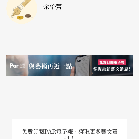
譚：
你覺得你的音樂在哪裡演奏最自在，你最喜歡
余怡菁
哪裡的觀眾？美國的、歐洲的，或其他地區？
格：
現在全世界觀眾同質性愈來愈高，不過我還是
喜歡紐約的觀眾，我去過香港，那裡的觀眾也不
錯。
譚：
那你猜想台灣的觀眾怎麼樣？
格：
應該不錯，文化背景很強，我想那裡應該有我
的錄音帶，我應該對他們不會太陌生。
譚：
我想他們會喜歡你的音樂，因為你的音樂比起
荀貝格（Arnold Schoenberg），更接近他們的文
免費訂閱PAR電子報，獲取更多藝文資
化傳統。
訊！