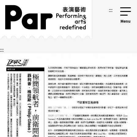
跳到主要內容區塊
網站導覽
:::
:::