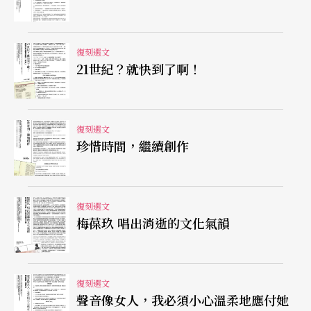
格：
在我下一個作品
Les Enfants
中，我們要完全融
合舞者與歌者，所以我們讓舞者和歌者一起面試，
歌者在舞台上要做動作，雖然舞者不用唱，但是在
復刻選文
21世紀？就快到了啊！
舞台上看起來，你不知道接下來誰要唱歌，誰要舞
蹈。
復刻選文
譚：
每個人都成為表演者。
珍惜時間，繼續創作
格：
是的，每個人都是表演者，打破歌者和舞者之
間的界限，這是很有趣的實驗。另外，如何讓歌劇
復刻選文
梅葆玖 唱出消逝的文化氣韻
雙向互動（inter active），這個問題我還未找到答
案，也許你可以。
復刻選文
譚：
我以前做過一個結合亞洲儀式的作品《九
聲音像女人，我必須小心溫柔地應付她