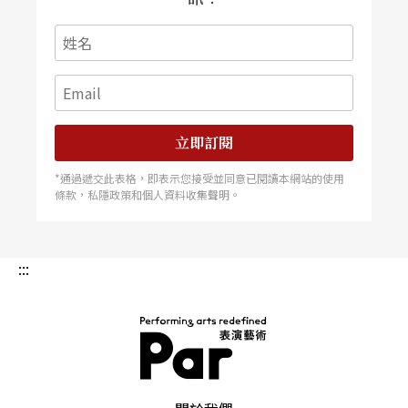
格：
我想那是真的。很強的調性，是我們音樂傳統
的共通處，我對亞洲音樂的經驗是，很抒情，感情
豐富。
立即訂閱
譚：
語言的關係很密切。我想在廿世紀末，調性音
*通過遞交此表格，即表示您接受並同意已閱讀本網站的使用
樂一定會捲土重來。
條款，私隱政策和個人資料收集聲明。
格：
是啊，我可以在你的音樂中聽出來，我們目前
:::
都在做。
開發結合不同藝術形式
譚：
在你的新歌劇《美女與野獸》中，感覺上極簡
PAR 表演藝術雜誌