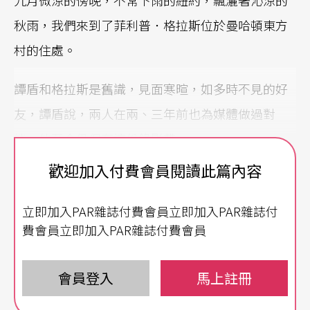
九月微涼的傍晚，不常下雨的紐約，飄灑著沁涼的
秋雨，我們來到了菲利普．格拉斯位於曼哈頓東方
村的住處。
譚盾和格拉斯是舊識，見面寒暄，如多時不見的好
友，譚盾說，兩人在兩、三年前也為媒體做過對
談，他至今仍保存這份錄影帶。
歡迎加入付費會員閱讀此篇內容
這兩位東、西方當代重要的作曲家，都以所謂的前
衛作曲家崛起，作品橫跨音樂與劇場，近年都接手
立即加入PAR雜誌付費會員立即加入PAR雜誌付
大型的歌劇創作，對談起來，十分契合，菲利普和
費會員立即加入PAR雜誌付費會員
譚盾你來我往，談著作曲、新歌劇，以及對於未來
音樂和劇場的發展，菲利普泡茶待客，但由於菲利
會員登入
馬上註冊
普行程緊湊，當天晚上還要出席募款餐會，我們只