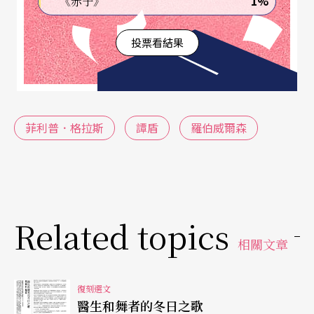
1%
《赤子》
大銀幕看，或是小銀幕看，但這是我們不被允許詮
投票看結果
釋的文類，但我在《美女與野獸》中試圖讓影片結
合在歌劇裡。
此外，如何讓舞蹈和歌劇能夠真正結合在一起也是
菲利普．格拉斯
譚盾
羅伯威爾森
我目前正在嘗試的。在歌劇裡，經常都是歌劇停止
後舞蹈再上場，我自己也常有這樣的問題，像在
Civi
l War
、《沙灘上的愛因斯坦》等作品中，我們都有
舞蹈的部分，但常常舞蹈開始，歌劇就停下來。
Related topics
相關文章
譚：
我也發現，舞蹈在歌劇中是很敏感的形式，有
時舞蹈可能會分割整個作品。
復刻選文
醫生和舞者的冬日之歌