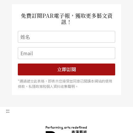
獨角戲，由「她」自述生平，全場九十分鐘沒得休
免費訂閱PAR電子報，獲取更多藝文資
息。
訊！
哈里斯的成功，如果也能啟發其他同志演員，那他
勢必要在百老匯歷史上留下一頁。
立即訂閱
*通過遞交此表格，即表示您接受並同意已閱讀本網站的使用
條款，私隱政策和個人資料收集聲明。
:::