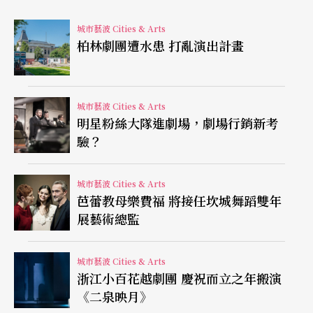
五歲就以電視劇“Doogie Howser, M.D. ”裡的天才
小醫師成名。如同許多童星一樣，他在成名戲結束
城市藝波 Cities & Arts
柏林劇團遭水患 打亂演出計畫
後也面臨一段徬徨期，直到二○○四年以一部小成
本的電影《豬頭漢堡包》
Harold & Kumar Go to Wh
ite Castle
東山再起，隔年接演電視劇“How I Met Y
城市藝波 Cities & Arts
明星粉絲大隊進劇場，劇場行銷新考
our Mother”，成為他第二個重要角色。
驗？
他雖然消沉，倒並沒有去叛逆做壞事，反在一九九
城市藝波 Cities & Arts
七年接演音樂劇《吉屋出租》
Rent
在洛杉磯當地的
芭蕾教母樂費福 將接任坎城舞蹈雙年
演出。他後來歸功這個經驗給他人生很大的一個啟
展藝術總監
發，首先是他發現自己很喜歡現場演出，幾年後就
城市藝波 Cities & Arts
來到百老匯演出《酒店》
Cabaret
和
Assassins
，二
浙江小百花越劇團 慶祝而立之年搬演
○○九年接連擔任東尼獎和艾美獎的主持人，都頗
《二泉映月》