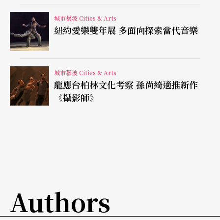
獲好評，也都被重邀，其中東尼獎更主持了四次，
城市藝波 Cities & Arts
去年的典禮開場，他又唱又跳又變魔術又演馬戲，
紐約愛樂雙年展 多面向探索當代音樂
十分鐘內展現當年百老匯精華，是公認近年來最精
采的東尼獎頒獎典禮段落。
城市藝波 Cities & Arts
龍應台柏林文化考察 孫尚綺適推新作
出櫃同志打破影視圈禁忌
《攝影師》
因為《吉》劇，他還認識了一些出櫃同志演員，對
於在「可做不可說」的好萊塢同志生態下長大的
他，是個相當大的震撼，這促成他在二○○六年
「出櫃」。
Authors
哈里斯的出櫃在美國同志運動上有相當的意義，因
為他在盛年事業重新開始時公開，之後仍繼續在全