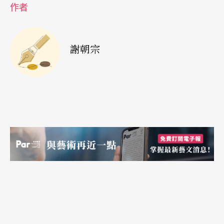
作者
國性的電視頻道上演一個到處拈花弄草的花花公
子，而且相當受歡迎，打破了好萊塢認為觀眾不能
接受同性戀演員演異性戀的成見（他剛宣佈擔任海
謝朝宗
尼根Light啤酒代言人，是他大眾親和力和男性魅力
的證明）。他之後公開他和同性伴侶借腹而生的兩
個孩子，大方展示他們的天倫樂，呈現出一個同志
家庭的正面形象。
《搖滾芭比》的演出證明哈里斯不必招搖、但也不
需顧忌私人性向對他表演的影響，Hedwig的角色是
個為愛做了（不太成功的）的男變女手術的搖滾歌
手，哈里斯的表演不但叫好也叫座，場場客滿，這
完全是靠他的招牌，因為這齣戲基本上是Hedwig的