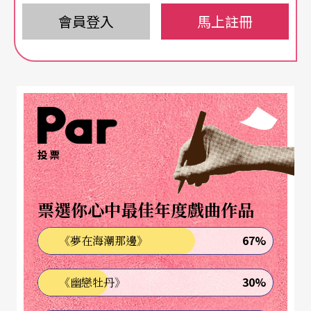
有「似曾相識」感，讓他們在花大錢買票時不會猶
會員登入
馬上註冊
疑，所以改編電影、或以舊曲串成的「點唱機」音
樂劇層出不窮。熟悉的面孔也是一大誘因，電影電
視明星擔綱限期演出，不管演得好不好，本身就已
經有新聞話題。
從鏡頭之前走到舞台現場
投票
但是明星下海，演舞台劇已經是一大挑戰，音樂劇
票選你心中最佳年度戲曲作品
就更是難上加難，又要唱又要跳，一週要演八場，
不得對嘴，沒有訓練過的人那是扛不下來的，所以
67%
《夢在海潮那邊》
能號稱音樂劇票房保證的演員是少之又少。
30%
《幽戀牡丹》
納森．連恩是標準喝百老匯奶水長大的“Broadway