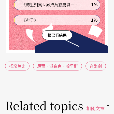
baby”，一步步從小演員、外百老匯爬起來，身經
1%
《轉生到異世界成為嘉慶君—發現我的祖先是詐騙集團!?》
百戰，舞台劇音樂劇都能演，讓他真正揚名立萬於
1%
《赤子》
紐約劇場外的，是二○○一年的《金牌製作人》
Th
e Producers
。二○一○年以《阿達一族》
The Add
投票看結果
ams Family
證明他有招客上門的票房魅力。
至於傑克曼，雖然對絕大多數觀眾來說是一線電影
明星，但出生於澳洲的他其實是英系表演系統的產
搖滾芭比
尼爾．派崔克．哈里斯
音樂劇
物，在舞台和大小銀幕間穿梭自如，還沒因《X戰
警》大紅特紅前，就先在倫敦以《奧克拉荷馬》
Ok
olahoma!
提名奧立佛獎，舞台實力也是不在話下。
Related topics
哈里斯就不太一樣，他真正是靠攝影機起家的，十
相關文章