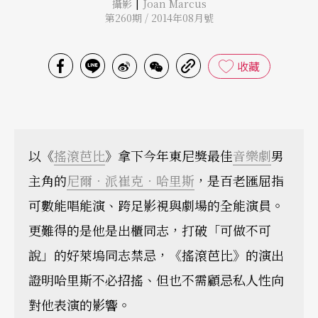
|
攝影
Joan Marcus
第260期 / 2014年08月號
收藏
以《
搖滾芭比
》拿下今年東尼獎最佳
音樂劇
男
主角的
尼爾．派崔克．哈里斯
，是百老匯屈指
可數能唱能演、跨足影視與劇場的全能演員。
更難得的是他是出櫃同志，打破「可做不可
說」的好萊塢同志禁忌，《搖滾芭比》的演出
證明哈里斯不必招搖、但也不需顧忌私人性向
對他表演的影響。