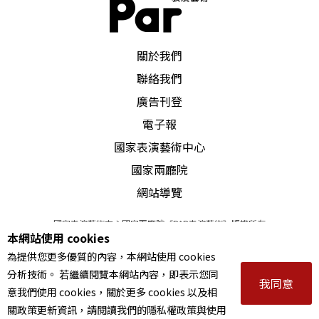
PAR 表演藝術雜誌
關於我們
聯絡我們
廣告刊登
電子報
國家表演藝術中心
國家兩廳院
網站導覽
國家表演藝術中心國家兩廳院《PAR表演藝術》版權所有
本網站使用 cookies
©
2022
Performing arts redefined. All Rights Reserved
為提供您更多優質的內容，本網站使用 cookies
統一編號 Tax Id number 00973926
分析技術。 若繼續閱覽本網站內容，即表示您同
本站所提供相關演出資訊，如有異動應以主辦單位公告為準。
我同意
意我們使用 cookies，關於更多 cookies 以及相
服務條款
｜
隱私權聲明
｜
著作權聲明
關政策更新資訊，請閱讀我們的隱私權政策與使用