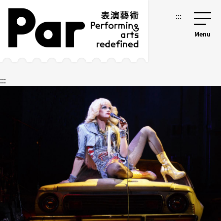
跳到主要內容區塊
網站導覽
:::
:::