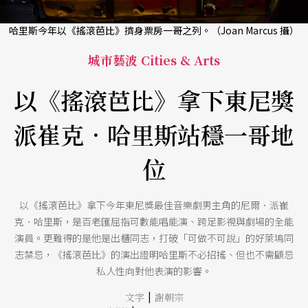
哈里斯今年以《搖滾芭比》擠身票房一哥之列。（Joan Marcus 攝）
城市藝波 Cities & Arts
以《搖滾芭比》拿下東尼獎
派崔克．哈里斯站穩一哥地
位
以《搖滾芭比》拿下今年東尼獎最佳音樂劇男主角的尼爾．派崔
克．哈里斯，是百老匯屈指可數能唱能演、跨足影視與劇場的全能
演員。更難得的是他是出櫃同志，打破「可做不可說」的好萊塢同
志禁忌，《搖滾芭比》的演出證明哈里斯不必招搖、但也不需顧忌
私人性向對他表演的影響。
|
文字
謝朝宗