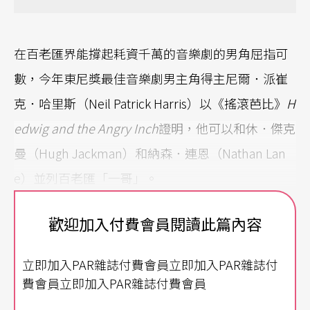
在百老匯界能撐起耗資千萬的音樂劇的男角屈指可
數，今年東尼獎最佳音樂劇男主角得主尼爾．派崔
克．哈里斯（Neil Patrick Harris）以《搖滾芭比》
H
edwig and the Angry Inch
證明，他可以和休．傑克
曼（Hugh Jackman）和納森．連恩（Nathan Lan
e）並列百老匯「一哥」。
百老匯是一個高風險的行業，在只有三分之一的戲
歡迎加入付費會員閱讀此篇內容
能回本的情況下，每個製作團隊都在尋找一些吸引
立即加入PAR雜誌付費會員立即加入PAR雜誌付
觀眾的賣點，增加成功的勝算。「熟悉」是一個最
費會員立即加入PAR雜誌付費會員
常使用的元素，熟悉的題材、熟悉的音樂，給觀眾