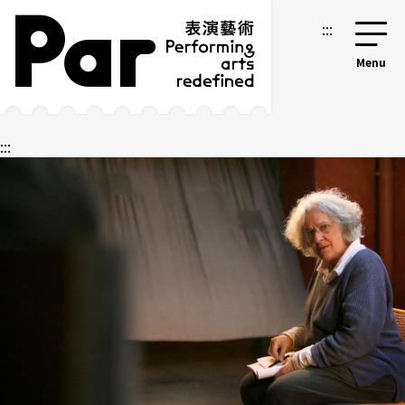
跳到主要內容區塊
網站導覽
:::
:::