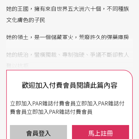
她的王國，擁有來自世界五大洲六十個，不同種族
文化膚色的子民
她的領土，是一個儲藏軍火，荒廢許久的彈藥庫房
她的統治，蠻橫獨裁、專制強硬、爭議不斷卻教人
難以抗拒
她的作品，寓西方文本於東方形式，美學風格獨一
歡迎加入付費會員閱讀此篇內容
無二
立即加入PAR雜誌付費會員立即加入PAR雜誌付
她的關懷，相信藝術能改變世界，企圖在政治洪流
費會員立即加入PAR雜誌付費會員
之中創造歷史
會員登入
馬上註冊