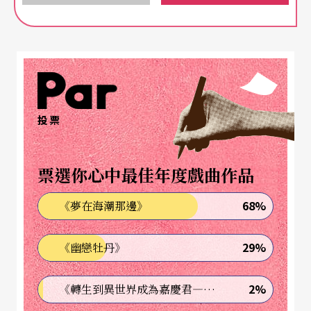
一位偉大的女導演與她打造的戲劇王國──
亞莉安．莫努虛金
與
陽光劇團
崛起於法國六八學運，陽光劇團以「東方劇場」為
美學形式，以現今棘手的政治問題為作品議題，不
投票
斷探索藝術與真實的距離，從中找回驚奇與想像的
能力，改變我們與世界的關係。
票選你心中最佳年度戲曲作品
四十年來，陽光劇團一如兀自照耀的太陽，在時代
68%
《夢在海潮那邊》
洪流中屹立，在騷動不安的年代，給我們擁抱生命
的勇氣！
29%
《幽戀牡丹》
趁著莫努虛金此回將率陽光劇團來台演出最新作品
2%
《轉生到異世界成為嘉慶君—發現我的祖先是詐騙集團!?》
《
浮生若夢
》，本刊特別帶領讀者，透過莫奴虛金