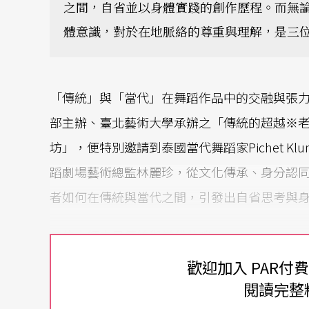
之間，自省並以身體實踐的創作歷程。而無
體意識，對於在地脈絡的尊重與理解，是三
「傳統」與「當代」在舞蹈作品中的交融與張
部主辦、臺北藝術大學承辦之「傳統的超越※
坊」，便特別邀請到泰國當代舞蹈家Pichet Klun
蹈劇場藝術總監林麗珍，從文化傳承、身分認
者如何在傳統與當代之間，引發出自省思考與
三位大師立足傳統與當代共鳴
歡迎加入 PAR付
泰國古典舞蹈面具舞的第一把交椅Pichet Klu
閱讀完整
他的老師Chaiyot Khummanee，則是泰國