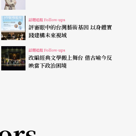
、極簡的身體，動物性能量的衝擊暴力與母性的慈
三齣舞作橫跨數十個年歲的醞釀，為林麗珍臻至成
話題追蹤 Follow-ups
二○○五年獲頒國家文藝獎。
評審眼中的台灣藝術基因 以身體實
踐建構未來視域
話題追蹤 Follow-ups
改編經典文學搬上舞台 借古喻今反
自意味著什麼？舞蹈身體如何處在傳統與當代之
映當下政治困境
 Ibrahim有著不同的經驗與路徑。林麗珍首先提到，學院
因在技術上的追求，遺忘了身體原本富含的情感。
尋找的是「回家」的路。林麗珍的「家」，指的是
在卅歲之後，她開始走進台灣的鄉間、廟會與祭典
土地所孕育出來的底蘊，轉化成為動作的根源。身
ors
觀》等作品中，凝練成為「緩行」：因為緩，所以
開後，也才能品嘗周遭的一切，體會身體曾歷經的