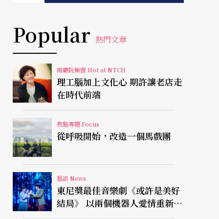
Popular
熱門文章
兩廳院櫥窗 Hot at NTCH
理工腦加上文化心 期許讓老店走
在時代前端
焦點專題 Focus
從呼吸開始，改造一個馬戲團
藝訊 News
東尼獎最佳音樂劇《或許是美好
結局》 以兩個機器人愛情重新凝
視有限人生