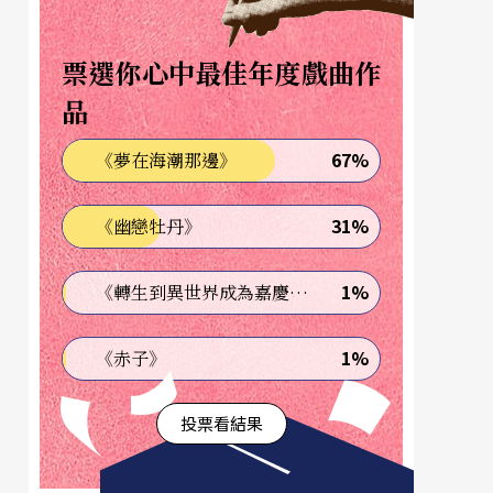
票選你心中最佳年度戲曲作
品
67%
《夢在海潮那邊》
31%
《幽戀牡丹》
1%
《轉生到異世界成為嘉慶君—發現我的祖先是詐騙集團!?》
1%
《赤子》
投票看結果