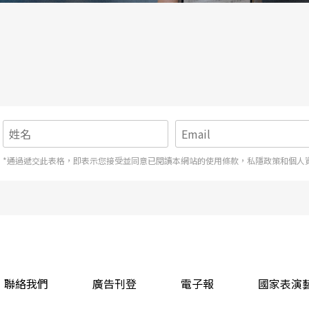
蹈的思想與學習結構中。
的舞蹈模式才是現代（當代），他卻認為印度也有各式
並非僅指涉歐美文化，且外來經驗的移植也須經過
說，「傳統」與「現／當代」的分別並非根據時間
「傳統」指涉的是集體意識，「現／當代」則較強
、現代舞和芭蕾舞訓練，所以他對「傳統」沒有那
*通過遞交此表格，即表示您接受並同意已閱讀本網站的使用條款，私隱政策和個人
裡，發現屬於自己的個體意義。Ramli認為，
去理解「傳統」是什麼，並在其中找到集體潛意識
用與變形。
聯絡我們
廣告刊登
電子報
國家表演
牽引出他們的創作動機，並具體地在舞蹈作品中實