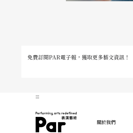
讓表演者失去思考能力，習慣被僵固在傳統舞
Ramli Ibrahim則指出，許多人以為歐美
各樣屬於現代性的現象，因此，「現／當代」
消化，才能符合在地的文化脈絡。對Ramli來
軸的先後，而較是在群體性與個體性的差別；
免費訂閱PAR電子報，獲取更多藝文資訊！
調個體的觀點，而他由於早期兼備印度古典舞
麼大的反抗，而是比較希望能從「傳統」的群體性
若要在老靈魂中找到新聲音，必須非常深刻地
:::
裡的意義所在，不能只是將「傳統」隨意地挪
反思傳統如何實踐在創作之中？
關於我們
這些對「傳統」與「當代」的思考，又是如何