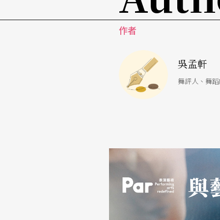
歷史與過程。對林麗珍來說，「傳統」意味著
作者
然和生命的尊重，從中獲得感動與啟發。
對Pichet Klunchun來說，「傳統」則有不
吳孟軒
的規範，用以控制知識，以及塑造國家中某一
舞評人、舞蹈
信，以製造信仰及畏懼感。因此，「傳統」中通常
構」。Pichet以泰國傳統舞蹈為例，說明其
男主角，結構比女主角大一些，第三種是妖魔
比妖魔的結構更寬更矮，此四種結構皆是以身
除了動作上的結構外，另一種結構是思想上的結構
求不要發問、不要提問、不要懷疑，就是照著
的思維掏空，以在扮演「妖魔」或「神猴」時