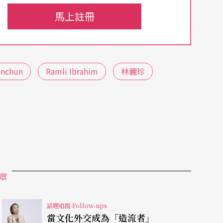
結合，他在泰國面具舞與當代舞蹈創作與表演之間
馬上註冊
和美國等地演出，更自二○○八年起獲獎無數，如
斐勒（Rockefeller）三世大獎等，獲得泰國
unchun
Ramli Ibrahim
林麗珍
西亞的國寶藝術家（Malaysia Living Herita
他列為UNESCO人間國寶（UNESCO Living
背景包含芭蕾、現代和印度古典舞蹈，最傑出的成就是創立
prasad Odissi風格，而他所成立的Sutra舞
度古典舞表演者。
章
代重要的編舞家，一九九五年成立的無垢舞蹈劇
話題追蹤 Follow-ups
緩」美學。她著名的「天、地、人」三部曲——
當文化外交成為「造流者」