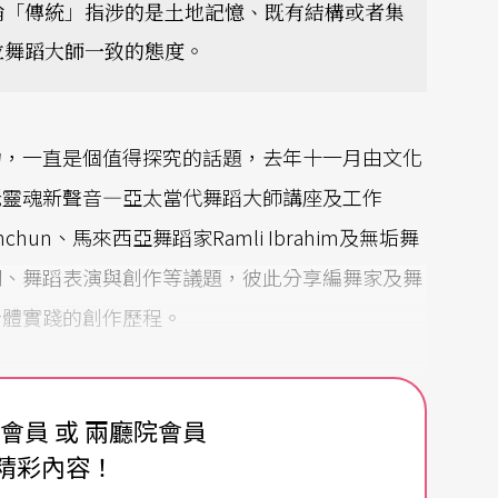
論「傳統」指涉的是土地記憶、既有結構或者集
位舞蹈大師一致的態度。
力，一直是個值得探究的話題，去年十一月由文化
老靈魂新聲音—亞太當代舞蹈大師講座及工作
chun、馬來西亞舞蹈家Ramli Ibrahim及無垢舞
同、舞蹈表演與創作等議題，彼此分享編舞家及舞
身體實踐的創作歷程。
費會員 或 兩廳院會員
nchun，十六歲時開始學習泰國面具舞（Khon），
精彩內容！
面具舞的最高等級大師。Pichet在取得泰國古典舞學