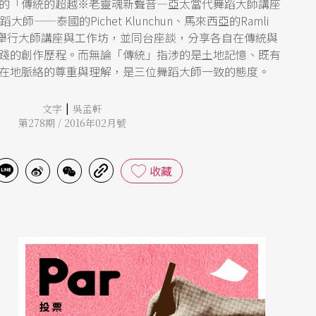
的「傳統的超越※老靈魂新聲音—亞太當代舞蹈大師講座
——泰國的Pichet Klunchun、馬來西亞的Ramli
珍，舉行大師講座與工作坊，並同台座談，分享各自在傳統與
踐的創作歷程。而無論「傳統」指涉的是土地記憶、既有
在地脈絡的尊重與理解，是三位舞蹈大師一致的態度。
|
文字
吳孟軒
第278期 / 2016年02月號
收藏
投票