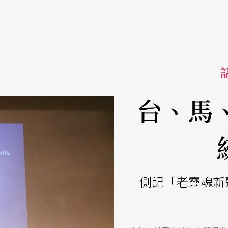
話
台、馬
側記「老靈魂新