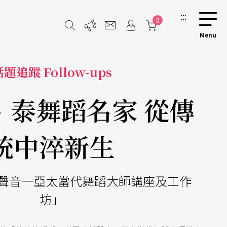
:::
0
題追蹤 Follow-ups
、泰舞蹈名家 從傳
統中淬新生
聲音—亞太當代舞蹈大師講座及工作
坊」