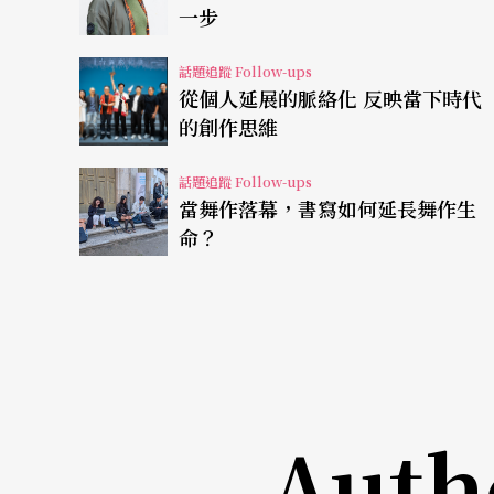
《醮》、《花神祭》、《觀》，以緩慢的步行
一步
悲，勾勒出對大地神話與生命價值的關注。此
話題追蹤 Follow-ups
熟之作，不僅近年來屢獲國際肯定，更讓她於
從個人延展的脈絡化 反映當下時代
的創作思維
舞蹈身體如何處在傳統與當代之間？
話題追蹤 Follow-ups
當舞作落幕，書寫如何延長舞作生
對三位舞蹈大師來說，「傳統」與「當代」各
命？
間？林麗珍、Pichet Klunchun、Ramli
舞蹈出身的她在學習數個派系的舞蹈後，反而
於是，林麗珍回憶過往六十五年來，她一直在
身體的歷史、土地的根源，以及生活的點滴。
裡，試圖去喚回生命裡的記憶，並尋找如何從
Auth
體與土地的連結，在《醮》、《花神祭》、《
能感受腳底的溫柔與地板的溫度，而在感官打