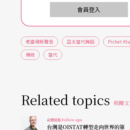
歷後，則開始致力於將泰國面具舞與當代舞蹈
會員登入
的努力，不僅使他受邀至亞太地區、歐洲地區
法國文化部的藝術文化獎、美國亞洲文化協會的洛克
與世界各地的敬重。
老靈魂新聲音
亞太當代舞蹈
Pichet Kl
馬來西亞舞蹈先鋒Ramli Ibrahim，則曾被命名為馬來
傳統
當代
ge），聯合國教科文組織UNESCO於二○一二年更將
Treasure）。Ramli Ibrahim的舞蹈
東印度Odissi古典舞蹈的當代表現方式，尤其是Deba
Related topics
蹈劇場，更在馬來西亞塑造出一批新一代的印
相關文
無垢舞蹈劇場的藝術總監林麗珍，則是台灣當
話題追蹤 Follow-ups
場，更是實踐了林麗珍長年醞釀的「空」與「
台灣是OISTAT轉型走向世界的第