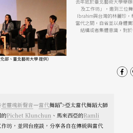
去年底於臺北藝術大學舉辦
及工作坊」，邀到三位舞蹈大師
Ibrahim與台灣的林麗
當代之間，自省並以身體實
結構或者集體意識，對於
文化部、臺北藝術大學 提供）
※
老靈魂新聲音
—
當代
舞蹈">亞太當代舞蹈大師
國的
Pichet Klunchun
、馬來西亞的
Ramli
工作坊，並同台座談，分享各自在傳統與當代