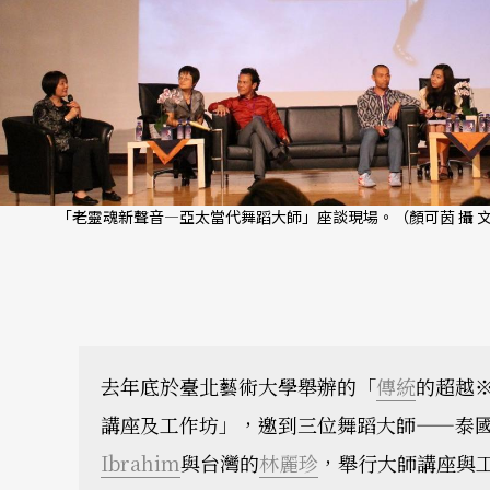
「老靈魂新聲音—亞太當代舞蹈大師」座談現場。（顏可茵 攝 
去年底於臺北藝術大學舉辦的「
傳統
的超越
講座及工作坊」，邀到三位舞蹈大師——泰
Ibrahim
與台灣的
林麗珍
，舉行大師講座與