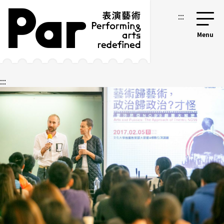
跳到主要內容區塊
網站導覽
:::
:::