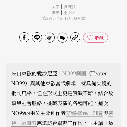
|
文字
劉純良
|
攝影
王弼正
第291期 / 2017年03月號
收藏
來自東歐的愛沙尼亞，
NO99劇團
（Teater
NO99）與其他東歐當代劇場一樣具備尖銳的
批判風格，但在形式上更是實驗不斷，結合故
事與社會脈絡，挑戰表演的各種可能。這次
NO99的兩位主要創作者
艾娜-麗絲．珊普
與
帝
特．歐雅索
應邀訪台舉辦工作坊，並主講「藝