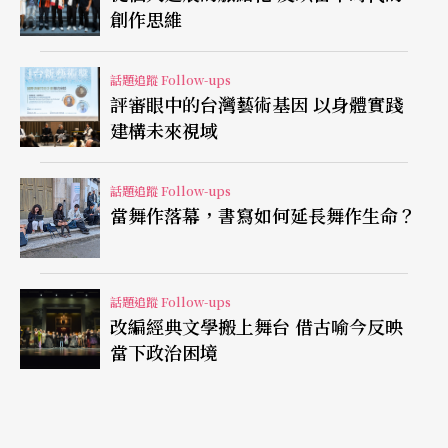
創作思維
場演出重新拍照，一個與時間和當下有關的故事得
以展開。
話題追蹤 Follow-ups
評審眼中的台灣藝術基因 以身體實踐
真實的處境 虛構的政治
建構未來視域
多次被俄國與德國統治╱接管的愛沙尼亞，在劇場
話題追蹤 Follow-ups
發展上當然深受影響。當耿一偉提問導演如何認知
當舞作落幕，書寫如何延長舞作生命？
愛沙尼亞劇場與俄國或德國的差異時，導演覺得
「德國人著重文本，而俄國人著重心理」。對NO99
話題追蹤 Follow-ups
而言，作品必須要有「當下性」，他們的作品有些
改編經典文學搬上舞台 借古喻今反映
當下政治困境
文字極少，德國演員對此總是不知所措。珊普強調
「處境」（situation）的重要性，她認為德國演員
已不再相信真實的處境（real situations），他們對