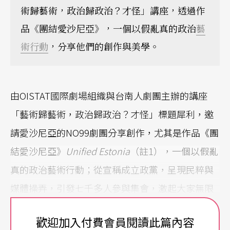
術歸藝術，政治歸政治？才怪」講座，透過作
品《團結愛沙尼亞》，一個以假亂真的政治
藝
術行動
，分享他們的創作與美學。
由OISTAT國際劇場組織與台南人劇團主辦的講座
「藝術歸藝術，政治歸政治？才怪」標題犀利，邀
請愛沙尼亞的NO99劇團分享創作，尤其是作品《團
結愛沙尼亞》
Unified Estonia
（註1），一個以假亂
真的政治藝術行動；從宣稱成立政黨，呈現民粹與
媒體操弄，引發七千多人參與集會，激起大家無限
的好奇（註2）。
歡迎加入付費會員閱讀此篇內容