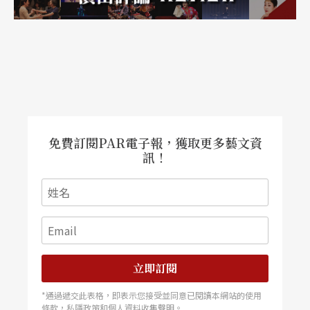
格，作品的操作一方面來自漸次揭露「我們是在做
劇場作品」，二方面來自精確排練與真實人物的參
與。在最後的大會中，劇團以每張票廿歐元的價
格，吸引了超過七千位觀眾的參與。在攝影機下，
我們看到劇團如何自導自演半夜自己去毀壞自己的
選舉廣告牌，在大會中安排暗樁鼓譟，找真正的歐
免費訂閱PAR電子報，獲取更多藝文資
訊！
盟官員前來參與大會、站台支持虛構的政治人物。
真實人物身處虛擬的大會，啦啦隊、樂團一應俱
全，現場攝影機操作的方式更是有暗示性，大銀幕
閃爍著參選人在不等價票中如何讓導演歐雅索反敗
為勝，一切熟悉到驚悚。
立即訂閱
*通過遞交此表格，即表示您接受並同意已閱讀本網站的使用
合作要繼續 還靠體制撐
條款，私隱政策和個人資料收集聲明。