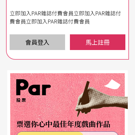
座談由創團藝術家艾娜-麗絲．珊普（Ene-Liis Sem
立即加入PAR雜誌付費會員立即加入PAR雜誌付
per）打頭陣，說明劇團緣起，提供影像記錄，讓觀
費會員立即加入PAR雜誌付費會員
眾理解NO99的工作、構成、理想與美學。再來由導
演帝特．歐雅索（Tiit Ojasoo）說明《團結愛沙尼
會員登入
馬上註冊
亞》這個作品，同樣有相當長的作品記錄。其後由
OISTAT國際劇場組織營運長魏琬容和臺北藝術節藝
術總監耿一偉與兩人對談，並開放觀眾提問。
作品之外的作品 故事之外的故事
投票
NO99講求長期合作，以珊普與歐雅索為劇團核心；
珊普的美術（Fine Arts）背景強，熱愛觀念藝術（C
票選你心中最佳年度戲曲作品
onceptual Art）與媒體藝術（Media Art），碰上戲
劇背景的導演歐雅索，兩相碰撞，劇團的格局因而