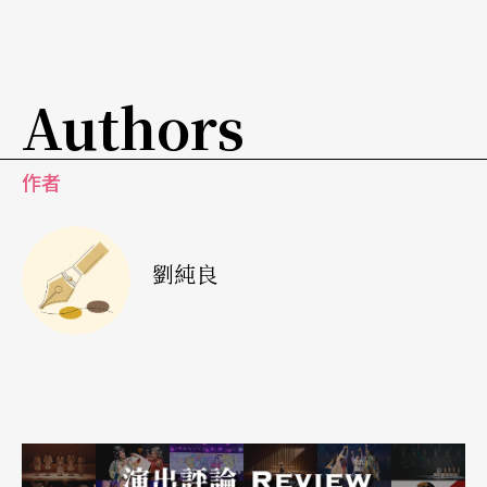
文本的依賴正因如此。重要的是演員「身在此中」
（being where they are），如果太照文本走，忽略
了真實回應對方，就流失了當下。歐雅索說，愛沙
Authors
尼亞的劇場本質，或許有點像日本的神道教；他們
感受世界，走進自然，而且步調非常慢。慢，才能
作者
有發展、過程、感受。例如作品
NO 43 Filth
，在潮
濕的土壤中演出，其中固然有語言，然而更重要的
劉純良
是在非語言的狀態中感覺彼此。
這不代表NO99完全隨性，從前述作品對影像、走位
的技術要求，到瘋狂龐大的《團結愛沙尼亞》，每
件事情都仰賴計畫。《團》劇是劇團對民粹興起與
媒體操縱的回應，演出記錄充滿濃濃的實境節目風