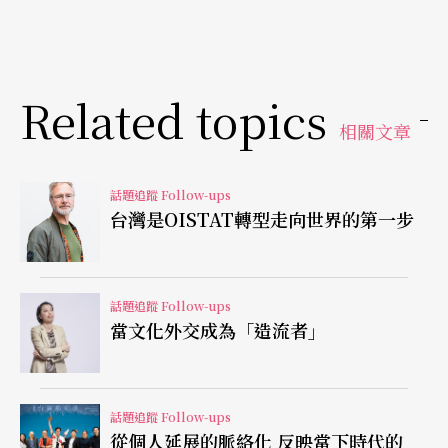
《仲夏夜之夢》
NO40
A Midsummer Night's Dream
（註3），大量運用現場錄像（註4），演員、樂團
與鏡頭的協調有興味，其中一小段動畫眼淚從演員
Related topics
臉上流出，讓講座現場的人都開心笑了。
相關文章
《仲夏夜之夢》的影像調度說明了NO99操作媒介的
話題追蹤 Follow-ups
台灣是OISTAT轉型走向世界的第一步
藝術性，更在意作品的宏觀意義，不只是是作品
「說出了什麼」，而是深入連結、擴大作品的不同
脈絡。影像不限於服務作品敘事，也探究影像的當
話題追蹤 Follow-ups
代意義，
NO51
當文化外交成為「造流者」
My Wife Got Angry
（註5）尤其如
此；故事敘述一男子因妻子離去，刪除了所有家庭
影像而「失卻記憶」，於是男子著手重建影像，在
話題追蹤 Follow-ups
過程中與他人的相遇製造了真實的情感。透過每一
從個人延展的脈絡化 反映當下時代的