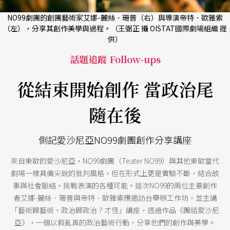
NO99劇團的創團藝術家艾娜-麗絲．珊普（右）與導演帝特．歐雅索
（左），分享其創作美學與過程。（王弼正 攝 OISTAT國際劇場組織 提
供）
話題追蹤 Follow-ups
從結束開始創作 當政治尾
隨在後
側記愛沙尼亞NO99劇團創作分享講座
來自東歐的愛沙尼亞，NO99劇團（Teater NO99）與其他東歐當代
劇場一樣具備尖銳的批判風格，但在形式上更是實驗不斷，結合故
事與社會脈絡，挑戰表演的各種可能。這次NO99的兩位主要創作
者艾娜-麗絲．珊普與帝特．歐雅索應邀訪台舉辦工作坊，並主講
「藝術歸藝術，政治歸政治？才怪」講座，透過作品《團結愛沙尼
亞》，一個以假亂真的政治藝術行動，分享他們的創作與美學。