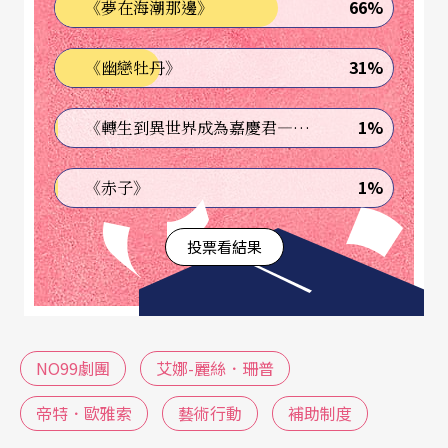
66%
《夢在海潮那邊》
打開。作品不只是「在劇場內」，也關注故事、媒
31%
《幽戀牡丹》
材的社會脈絡。珊普形容NO99的創作總是放眼「故
事背後的故事」（the story behind the story），
1%
《轉生到異世界成為嘉慶君—發現我的祖先是詐騙集團!?》
導演也說，他們想要畫出更大的圖像（a bigger pict
ure），不是「畫面上」，而是「實踐上」的。
1%
《赤子》
NO99不限定創作為「劇場」作品，更當成廣義的藝
投票看結果
術作品。以團名為例，第一個作品編號NO99，此後
作品一路倒數，當數字歸零，劇團也隨之結束。整
個劇團的營運與生存就是作品，確實接近觀念藝術
NO99劇團
艾娜-麗絲．珊普
的範疇。
帝特．歐雅索
藝術行動
補助制度
放眼NO99的創作歷程，有原創也做經典文本，例如