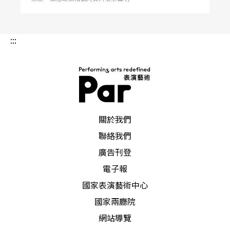
串連座談中呈現的作品，看得出NO99有明確的方法
（Methodology而非Method），由概念、觀念藝
:::
術、媒介、即興……等出發，力求每個製作涵納固
定成（團）員，透過實踐 （practice）持續磨合，
讓方法肉體化（embodied）。
PAR 表演藝術雜誌
關於我們
想支持這種工作方法，還須體制與資金的支持。NO
聯絡我們
99有固定的劇場營運空間，前營運者是個喜劇劇
廣告刊登
團，破產三次後由政府公開徵求轉手。NO99進劇場
電子報
的第一件事便是解僱前劇團的演員，營運的殘酷顯
國家表演藝術中心
見於此。除了票房收入，他們也仰賴政府補助。不
國家兩廳院
同於台灣必須詳細書寫計畫書、僧多粥少的
補助制
網站導覽