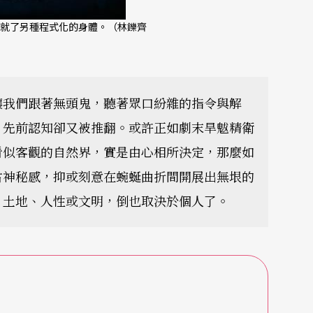
就了另種程式化的身體。（林鑠齊
讓我們跟著無頭鬼，聽著眾口紛雜的指令與解
，先前認知卻又被推翻。或許正如劇末旱魃精衛
看似客觀的自然界，實是由心相所決定，那麼如
古神秘感，抑或刻意在蜿蜒曲折間開展出無垠的
、土地、人性或文明，倒也取決於個人了。