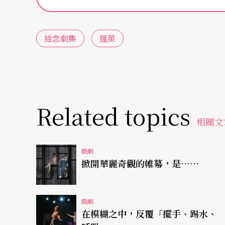
任何文化與美學之革新，一定都是對於既有之
萊》，在龐大企圖下反映的其實是台灣劇場多
拾念劇集
蓬萊
壁壘分明，卻又不得不擁抱彼此以延續生命（
敘事新徑等現象。的確，古遠的神話、愛恨糾
不住想起希臘、想起印度、想起西方大師的理
虛構的地土是如此陌生，非得用「他者」作為
Related topics
肉身的《蓬萊》，至此彷彿成了被異化的客體
相關文
徵博引，而是它如何在舞台上回應著台灣劇場
地。
戲劇
掀開華麗奇觀的帷幕，是……
拆解後重組的傳統符碼 人與偶映照出多重意義
戲劇
傳統戲的革新在台灣已不算是新鮮事，有新編
在模糊之中，反覆「擺手、踢水、
莎士比亞，更別提自胡撇仔戲傳承下來的歌仔