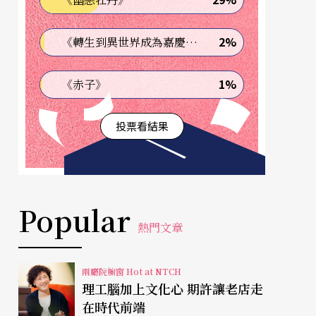
2%
《轉生到異世界成為嘉慶君—發現我的祖先是詐騙集團!?》
1%
《赤子》
投票看結果
Popular
熱門文章
兩廳院櫥窗 Hot at NTCH
理工腦加上文化心 期許讓老店走
在時代前端