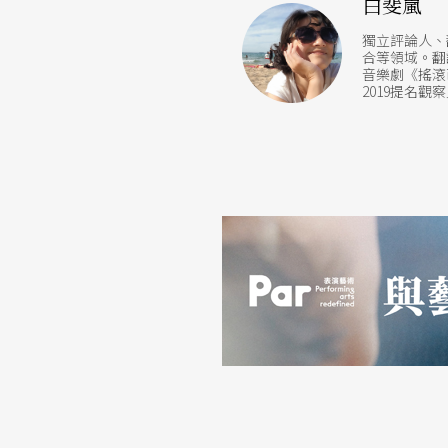
白斐嵐
偶戲中，屢次可見偶的身形服飾、動作姿態，
獨立評論人、
合等領域。翻
後，人與偶成了各自身體語彙之映照。於是，
音樂劇《搖滾芭
2019提名
落神話世界的無頭鬼。偶，竟也成了身分的隱
以一人分飾多角，詮釋劇中混沌不明的多重意
無前無後的時空 似是抑是的狀態
若說《蓬萊》形式化繁為簡（此處非指簡約美
界），看似簡單的故事卻被說得撲朔迷離。自
章得到寬廣的發展空間。簡而言之，花園女神
戒，諸神變作神尸，軒轅的頭也落入東海，成
下尋找花園之鑰（鬼島之心），途中經歷王母
化身。最後無頭鬼與金鳥羽毛（太陽火種）燒