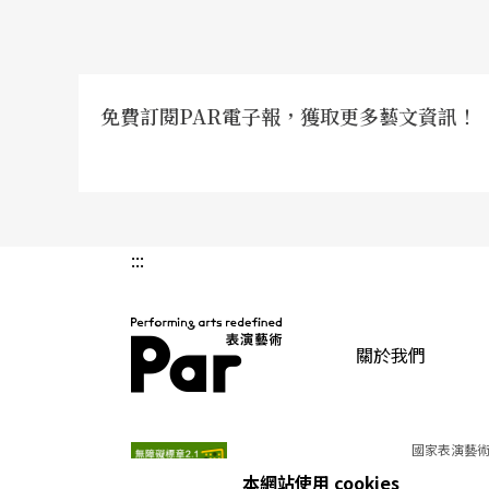
然《蓬萊》卻抽離了時間與空間，將所有片段
呼應了無頭鬼的處境，正如王威智所言，直到
免費訂閱PAR電子報，獲取更多藝文資訊！
過去和當下，未來亦等待開展」
（註3）
）。像
〈蓬萊佚經〉以兩種調式疊合的複音歌唱
（註4
疊的情節：於是花園既是蓬萊也是鬼島（皆可
屎是屁，神是喪心病狂的尸，故事設定既是大
:::
至最終，是毀壞也是救贖。我們甚至可以說，
跟著無頭鬼，聽著眾口紛雜的指令與解釋，然
關於我們
又被推翻。或許正如劇末旱魃精衛之言：「我
界，實是由心相所決定，那麼如此敘事方式，
PAR 表演藝術雜誌
在蜿蜒曲折間開展出無垠的映影，讓乘載著意
國家表演藝術
也取決於個人了。
本網站使用 cookies