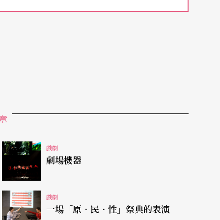
物的回應。打著「南北管音樂劇」名號的《蓬
源脈絡、表演體系各自為家、傳統劇與現當代劇場
也可以「音樂」置換劇場）、在西方之外另闢戲樂
葛的諸神界，甚至是欲
語還休的國族暗
喻
，令人忍
論，然這樣的類比卻也突顯了我們對於《蓬萊》這
參照的根據。取材自《山海經》、以南北管揉合為
。《蓬萊》真正的價
值
，並不在與世界諸文明的旁
章
現況，且實現了某種繁中有簡，簡又見無垠的境
戲劇
劇場機器
戲劇
京劇搭配交響樂，還可重新演繹西方經典，有豫劇
一場「原．民．性」祭典的表演
戲混搭傳統，加上寶塚、美聲音樂劇、爵士、搖滾