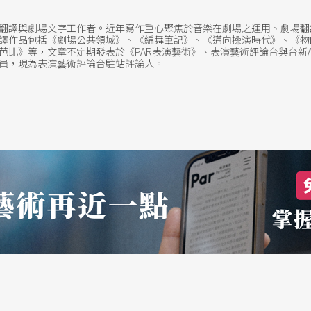
活脫脫模擬著真人演員的表演風格。無論孰先孰
翻譯與劇場文字工作者。近年寫作重心聚焦於音樂在劇場之運用、劇場翻
譯作品包括《劇場公共領域》、《編舞筆記》、《邁向操演時代》、《物
眾人／神帶著面具上場，唯一無「偶」的，正是失
比》等，文章不定期發表於《PAR表演藝術》、表演藝術評論台與台新ARTa
觀察員，現為表演藝術評論台駐站評論人。
喻了。演員因而得以隱身在不同的面具／偶底下，
義。
學，而是讓紛雜元素毫無違和地共存於舞台上的世
《山海經》取材的人物原型，恰好因原典之斷簡殘
的鬼島之心被軒轅用計偷去，女神來到神州大開殺
為貫串全劇的無頭鬼，在花園泥鬼雲鬼的哄騙慫恿
煉丹、大禹治水，最終才得知他們皆是四面軒轅的
毀小島之心，世界在眾神毀滅間得到救贖。