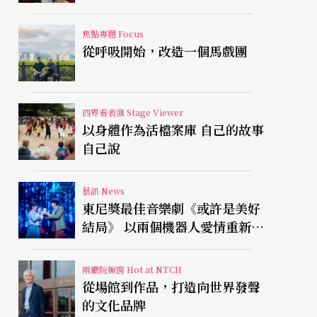
焦點專題 Focus
從呼吸開始，改造一個馬戲團
四界看表演 Stage Viewer
以身體作為活檔案庫 自己的故事
自己說
藝訊 News
東尼獎最佳音樂劇《或許是美好
結局》 以兩個機器人愛情重新凝
視有限人生
兩廳院櫥窗 Hot at NTCH
從場館到作品，打造向世界發聲
的文化品牌