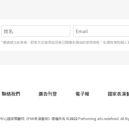
皆置放於無頭無尾、無前無後的維度中（某方面也
無頭鬼取回記憶，才讓「時間流動獲得補完，具有
是舞台燈光刻意將色光分解相疊，又如開場曲
）
──兩者恰恰突顯了劇中各自獨立卻又彼此堆
*通過遞交此表格，即表示您接受並同意已閱讀本網站的使用條款，私隱政策和個人
做台灣指稱，政治隱喻不言而喻），雲、泥二鬼是
禹治水的遠古也是無水可治、霧霾瀰漫的今世。乃
整齣戲皆是由「似是抑是」所推動前進的，讓我們
而每次正當我們以為已經掌握了什麼，先前認知卻
聯絡我們
廣告刊登
電子報
國家表演
的恨有多深，東海便有多深。」看似客觀的自然
是讓觀眾混淆、是增添一抹遠古神秘感，抑或刻意
義之頭顱飄向國族、寓言、土地、人性或文明，倒
中心國家兩廳院《PAR表演藝術》版權所有
©
2022
Performing arts redefined. All R
統一編號 Tax Id number 00973926