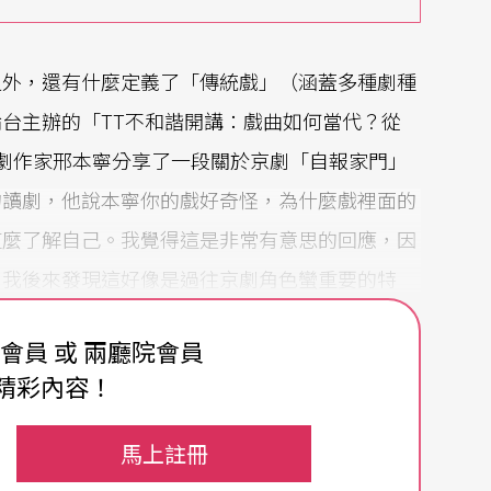
之外，還有什麼定義了「傳統戲」（涵蓋多種劇種
台主辦的「TT不和諧開講：戲曲如何當代？從
劇作家邢本寧分享了一段關於京劇「自報家門」
的讀劇，他說本寧你的戲好奇怪，為什麼戲裡面的
這麼了解自己。我覺得這是非常有意思的回應，因
，我後來發現這好像是過往京劇角色蠻重要的特
對自己是有個定位的。」
（註2）
於是，在《
蓬
費會員 或 兩廳院會員
身於鬼島花園，不知道自己是誰，不知道自己為何
精彩內容！
上種種無一不貼近我們所認知的傳統戲，卻似有什
彼岸那名蓬萊又名鬼島之地。
馬上註冊