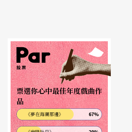
投票
票選你心中最佳年度戲曲作
品
67%
《夢在海潮那邊》
29%
《幽戀牡丹》