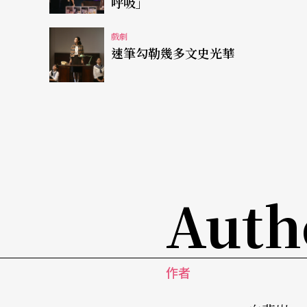
呼吸」
樂，當然更可以在各傳統劇種中互通有無。但
戲劇
鬼般失去了可明確辨識的臉孔；在此同時，卻
速筆勾勒幾多文史光華
結合閩南語、客家話、蘇州話與廣東話所創造
音；像是鑼鼓點與肢體身段不再遵循既有公式
的朱安麗與黃宇琳、現代劇場出身的劉廷芳與
高度一致性的表演身體（其中劉廷芳的演出格
接受身段唱腔訓練，特別是〈泥鬼之歌〉，絲
慎，反而無畏地面對作曲家許淑慧於曲中拆解
Auth
致）。正是在演員身上紮實的功，讓這齣嶄露
毫無違和感的舉手投足，在人偶之間更是搶眼
作者
作，更與真人演員共同成就了另種程式化的身
絲傀儡』，充滿了『非人』的質感，活脫脫是