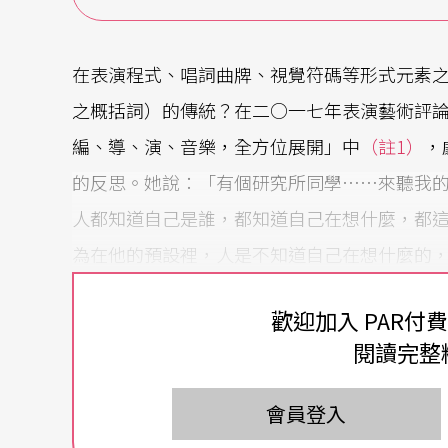
在表演程式、唱詞曲牌、視覺符碼等形式元素
之概括詞）的傳統？在二○一七年表演藝術評論
編、導、演、音樂，全方位展開」中
（註1）
，
的反思。她說：「有個研究所同學……來聽我
人都知道自己是誰，都知道自己在想什麼，都
為在他的預設裡，人是不知道自己在想什麼的
質，這些角色常會說，我本是什麼什麼，他們
歡迎加入 PAR付
萊
》的舞台上，看見無頭鬼醒來時發現自己置
閱讀完整
在此地，不知道要往何處去；這一刻，儘管台
麼從傳統的疆界剝落了，帶著我們飄落到東海
會員登入