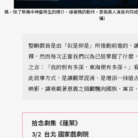
偶，除了祭儀中神靈降生的媒介，操著偶的動作，更與真人演員共同成
攝）
整齣戲皆是由「似是抑是」所推動前進的，
釋，然而每次正當我們以為已經掌握了什麼
之言：「我的恨有多深，東海便有多深。」
此敘事方式，是讓觀眾混淆、是增添一抹遠
映影，讓乘載著意義之頭顱飄向國族、寓言
拾念劇集
《蓬萊》
3/2
台北 國家戲劇院