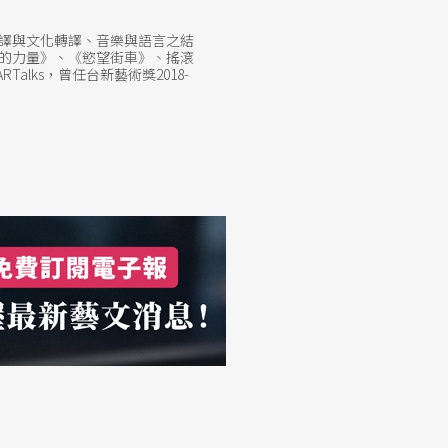
譯與文化轉譯、音樂與語言之結
的力量》、《慾望街車》、搖滾
lks，曾任台新藝術獎2018-