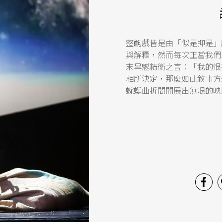
整齣戲皆是由「似是抑是」
與解釋，然而每次正當我們
末旱魃精衛之言：「我的恨
相所決定，那麼如此敘事方
蜿蜒曲折間開展出無垠的映