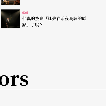
在《蓬萊》劇中，我們所熟知的制式符碼幾與無頭
戲劇
又像四面軒轅般以各種化身再現。像是編導李易修
他真的找到「迷失在暗夜島嶼的原
的全新語言，仔細一聽卻還可聽見各自獨特的發
點」了嗎？
，卻還有著相似的節奏合樂之張力；像是戲曲背景
崔台鎬，加上操偶師劉毓真，以各自紮實訓練展現
外令人驚豔，難以想像竟是在參與此製作後才開始
毫未因非戲曲出身，而在聲音控制上顯得保守謹
南管結構的共鳴堆疊與繚繞高音，發揮得淋漓盡
ors
龐大野心的製作，卻一點也不顯得虛浮。
。偶，除了祭儀中神靈降生的媒介，操著偶的動
體。如節目單所言：「梨園戲的身段直接摹仿『懸
異世界之神靈的可能形象。」事實上，在各國傳統