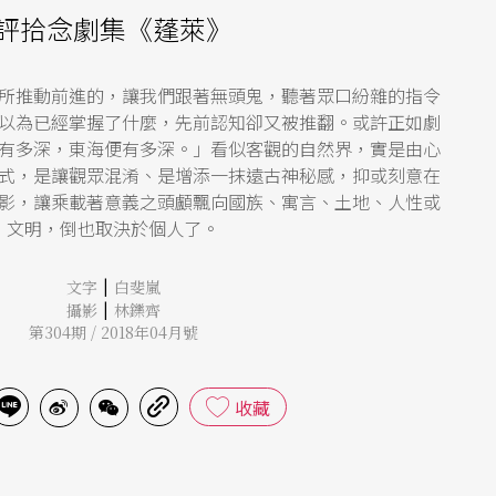
評拾念劇集《蓬萊》
所推動前進的，讓我們跟著無頭鬼，聽著眾口紛雜的指令
以為已經掌握了什麼，先前認知卻又被推翻。或許正如劇
有多深，東海便有多深。」看似客觀的自然界，實是由心
式，是讓觀眾混淆、是增添一抹遠古神秘感，抑或刻意在
影，讓乘載著意義之頭顱飄向國族、寓言、土地、人性或
文明，倒也取決於個人了。
|
文字
白斐嵐
|
攝影
林鑠齊
第304期 / 2018年04月號
收藏