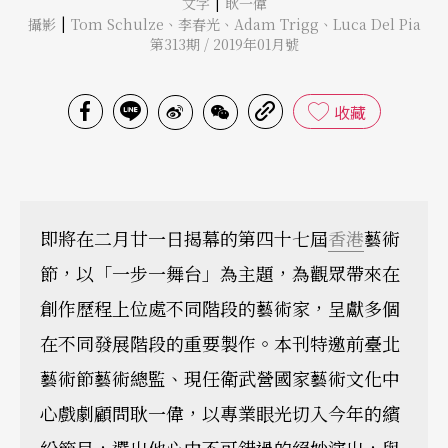
|
文字
耿一偉
|
攝影
Tom Schulze
、
李春光
、
Adam Trigg
、
Luca Del Pia
第313期 / 2019年01月號
收藏
即將在二月廿一日揭幕的第四十七屆
香港
藝術
節，以「一步一舞台」為主題，為觀眾帶來在
創作歷程上位處不同階段的藝術家，呈獻多個
在不同發展階段的重要製作。本刊特邀前臺北
藝術節藝術總監、現任衛武營國家藝術文化中
心戲劇顧問耿一偉，以專業眼光切入今年的繽
紛節目，選出他心中不可錯過的絕妙演出，與