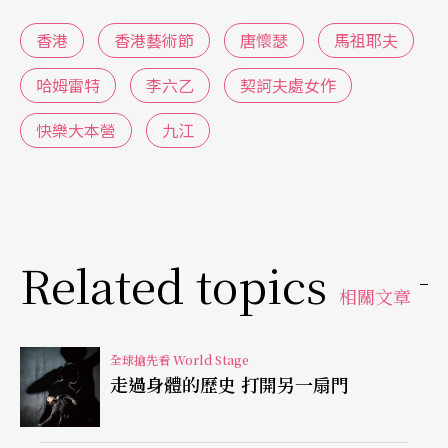
當代大眾。這次來港的一百五十人大陣仗，是由萊
香港
香港藝術節
唐懷瑟
馬祖耶夫
比錫布商大廈管絃樂團（Gewandhausorchester Le
哈姆雷特
李六乙
契訶夫處女作
ipzig）和萊比錫歌劇院合唱團（Chor der Oper Leip
快樂大本營
九江
zig）所組成，令人期待，相信一定能把《唐懷瑟》
對沉迷肉慾與靈魂救贖的對立，在音樂上發揮得淋
漓盡致。
Related topics
馬祖耶夫
愛上爵士樂的俄羅斯靈魂
相關文章
馬祖耶夫（Denis Matsuev）是個特別的例子，畢竟
他出身嚴格的俄羅斯學派，擅長彈奏蕭斯塔可維奇
全球搶先看 World Stage
走過身體的歷史 打開另一扇門
或是拉赫瑪尼諾夫等難度極高的作曲家作品，但作
為史上第一位在莫斯科音樂學院舉辦爵士音樂會的