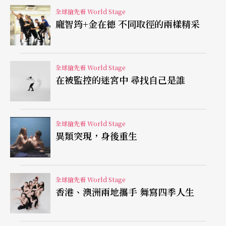
古典樂手，他對爵士樂的偏愛，是有目共睹的。比
全球搶先看 World Stage
龐智筠+金在德 不同取徑的兩樣精采
如他二○一六年十月在台北國家音樂廳的鋼琴獨奏
會，就在安可曲中彈奏了艾靈頓公爵的名曲
Take th
e A Train
。
全球搶先看 World Stage
在被監控的迷宮中 尋找自己是誰
作為柴科夫斯基國際音樂大賽的冠軍得主，馬祖耶
夫巡演各全球大城市的音樂廳與藝術節，他的技巧
全球搶先看 World Stage
被《洛杉磯時報》讚譽為「承襲俄羅斯鋼琴大師吉
異類突現，身後重生
列爾斯、李希特、霍洛維茨的超凡技巧」。可是馬
祖耶夫在倫敦接受訪問時卻說，當他閒暇之餘，最
全球搶先看 World Stage
快樂的事，是「將自己沉浸在爵士音樂大師如艾靈
香港、澳洲兩地攜手 舞寫四季人生
頓公爵與派特森（Oscar Peterson）的作品當
中。」如果一個人在做他最快樂的事，那麼這件事