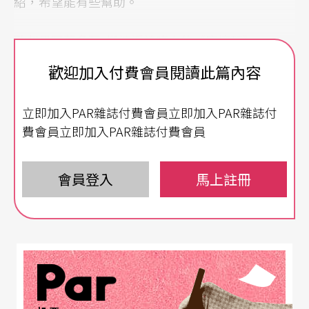
紹，希望能有些幫助。
歌劇界阿莫多瓦
搬演浮誇嗜血的
《
唐懷瑟
》
歡迎加入付費會員閱讀此篇內容
《唐懷瑟》
Tannhäuser
對我來說是雙重享受的選
擇，首先是這齣歌劇由頗富盛名的萊比錫歌劇院
立即加入PAR雜誌付費會員立即加入PAR雜誌付
（Oper Leipzig）製作，演出版本是最早的一八四五
費會員立即加入PAR雜誌付費會員
年德勒斯登版本。此劇華格納改了三版，另外兩個
是一八六一年的巴黎版與一八七五年的維也納版。
會員登入
馬上註冊
第二是這部歌劇由當今最富爭議的西班牙導演卡歷
圖．彼耶多（Calixto Bieito）執導，如果你要我形
容彼耶多，我會說他是歌劇界的阿莫多瓦，能創造
出通俗奇情又充滿感官的戲劇世界。這樣的浮誇風
格，搭配歌劇，根本是一拍即合。