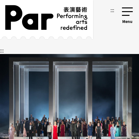
跳到主要內容區塊
網站導覽
:::
:::