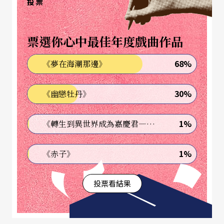
投票
彼耶多原本是戲劇導演出身，九○年代執導過不少
票選你心中最佳年度戲曲作品
莎劇，二○○三年開始受到歐洲各大歌劇院的邀
約，從維也納、巴黎到奧斯陸，到處都可以見到他
68%
《夢在海潮那邊》
的身影。彼耶多二○一二年在柏林喜歌劇院（Komi
30%
《幽戀牡丹》
sche Oper）執導的《魔彈射手》
Der Freischütz
，
突顯了這則民間傳說背後的獵巫心態，改成如恐怖
1%
《轉生到異世界成為嘉慶君—發現我的祖先是詐騙集團!?》
片般的嗜血版，讓觀眾看到人性背後隱藏著魔瘋狂
的永恆議題。《唐懷瑟》的第一幕有點類似他的
1%
《赤子》
《魔彈射手》，同樣有森林與獵人的嗜血場景，強
投票看結果
化了唐懷瑟被維納斯所迷惑的詭譎氛圍。合唱在
《唐懷瑟》扮演重要角色，彼耶多對歌隊處理向來
特別著力，彷彿這些默默無名的配角代表著群氓的