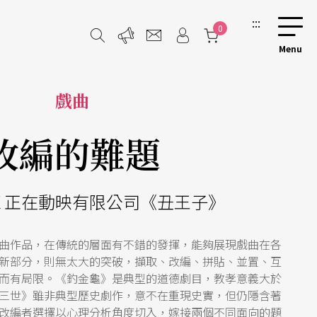
:::
0
戲曲
改編的難題
Ｘ正在動映有限公司《丑王子》
曲作品，在傳統的層面有不錯的發揮，能夠展現戲曲在各
新部分，則無太大的突破，擷取、改編、拼貼、並置、互
而有局限。《釣金龜》是典型的道德劇目，教孝意義大於
三世》雖非典型歷史劇作，意不在重現史實，但仍隱含著
改編者選擇以心理分析角度切入，嫁接兩個不同面向的題