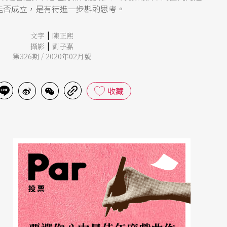
能否成立，是有待進一步斟酌思考。
|
文字
陳正熙
|
攝影
劉子嘉
第326期 / 2020年02月號
收藏
投票