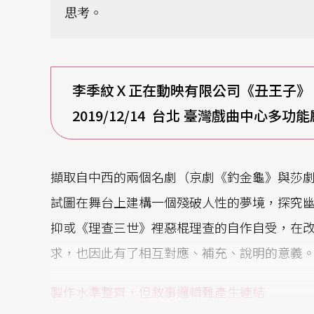
思考。
李季紋Ｘ正在動映有限公司
《
丑王子
》
2019/12/14 台北 臺灣戲曲中心多功能
擷取自中西的兩個名劇（京劇《釣金龜》與莎
試圖在舞台上建構一個殘破人性的夢境，探究
抑或《理查三世》裡惡棍理查的自作自受，在
求，也因此有了相互對應、補充、說明的意義
製作水準整齊，但敘事邏輯難產生連結