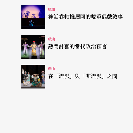
去愛與被愛」的渴望，乃至於連結到當代親子
戲曲
神話卷軸推展開的雙重偶戲敘事
即便有敘事邏輯的這些問題，就演出本身而論
冠良、江亭瑩的表演，清楚地表現出幾個角色
戲曲
熱鬧討喜的當代政治預言
和陳歆翰的音樂，層次豐富，能有效烘托戲劇
色，舞台視覺部分，因為劇場空間本身條件的
一定水準。因此，就單純欣賞「表演」本身而
戲曲
在「流派」與「非流派」之間
題旨面向不同，嫁接能否成立？
總體而論，《丑王子》作為一個新創戲曲作品
個方面的厚實底蘊，但在創新部分，則無太大
常態，但也因此而有局限。《釣金龜》是典型