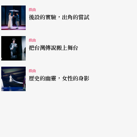
關係議題，於我似乎還有距離。
戲曲
後設的實驗，出角的嘗試
，《丑王子》是一個製作水準整齊的小品之作，劉
的鮮明特色，與其各自的內在衝突與矛盾，郭珍妤
戲曲
把台灣傳說搬上舞台
情境，亦能與演員的表演融合，發揮戲曲表演的特
局限，較難有發揮空間，但借助影像與燈光，仍有
論，《丑王子》提供了還不錯的觀賞經驗。
戲曲
歷史的幽靈，女性的身影
，在傳統的層面有不錯的發揮，能夠展現戲曲在各
的突破，擷取、改編、拼貼、並置、互文，都已是
的道德劇目，教孝意義大於對人性幽微的探究，