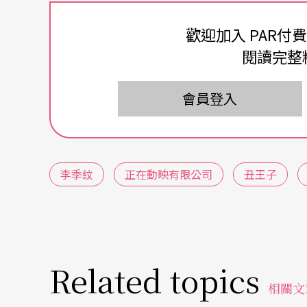
單就改編者分別選擇的段落而論，獨立成章，
歡迎加入 PAR付
龜》開場，強調張義在怨懟和不捨、在決心與
閱讀完整
無論理查如何冷酷算計，最終仍不能免於毀滅
邏輯，悲微（pathetic）的丑角與瘋狂的惡
會員登入
則是我較難理解的部分。
在《釣金龜》劇中，張義與母親的悲慘遭遇，
李季紋
正在動映有限公司
丑王子
動作也無直接關聯，但《理查三世》的命運，
的差別，是否能夠一併而論，我以為有待商榷
做討論。張義的遭遇是可悲的，讓人心生悲憐
哀，還會心生恐懼，兩人的不足與渴求，也有
Related topics
卻遭兄嫂謀害而無能自保，理查一心渴求絕對
相關文
眾叛親離而亡。綜合言之，兩部作品各別探究