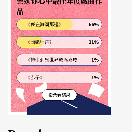
票選你心中最佳年度戲曲作
品
66%
《夢在海潮那邊》
31%
《幽戀牡丹》
1%
《轉生到異世界成為嘉慶君—發現我的祖先是詐騙集團!?》
1%
《赤子》
投票看結果