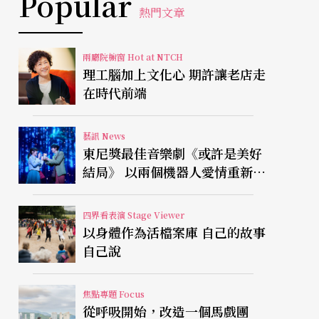
Popular
熱門文章
兩廳院櫥窗 Hot at NTCH
理工腦加上文化心 期許讓老店走
在時代前端
藝訊 News
東尼獎最佳音樂劇《或許是美好
結局》 以兩個機器人愛情重新凝
視有限人生
四界看表演 Stage Viewer
以身體作為活檔案庫 自己的故事
自己說
焦點專題 Focus
從呼吸開始，改造一個馬戲團