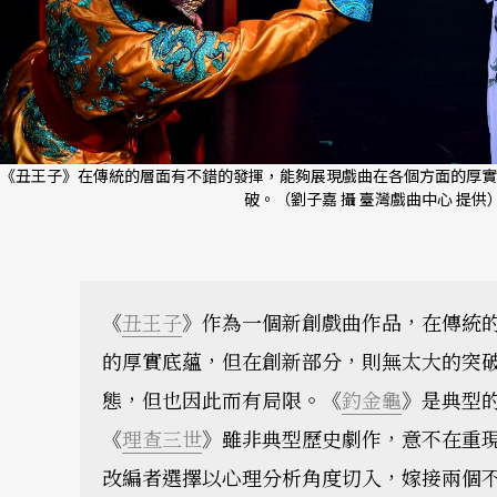
《丑王子》在傳統的層面有不錯的發揮，能夠展現戲曲在各個方面的厚實
破。（劉子嘉 攝 臺灣戲曲中心 提供
《
丑王子
》作為一個新創戲曲作品，在傳統
的厚實底蘊，但在創新部分，則無太大的突
態，但也因此而有局限。《
釣金龜
》是典型
《
理查三世
》雖非典型歷史劇作，意不在重
改編者選擇以心理分析角度切入，嫁接兩個