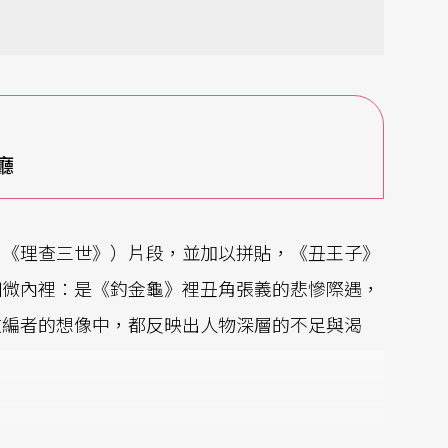
廳
劇《理查三世》）片段，並加以拼貼，《丑王子》
幽微內裡：是《釣金龜》裡丑角張義的悲慘際遇，
改編者的想像中，都反映出人物深層的不足與渴
。