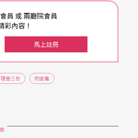
也都能確實掌握兩齣作品的核心意念，選《釣金
費會員 或 兩廳院會員
怯懦之間的掙扎，選《理查三世》的段落，突顯了
精彩內容！
的命運；但以夢境的設計，將兩者穿插對應的敘事
徒，如何能夠相互補充說明，或在情感上產生連結，
馬上註冊
主要是錯失所致，他對出門遠行的恐懼，與他個人
理查三世
釣金龜
當然是他個人作為所致，兩者在主觀意志上有根本
；夢境的設計，能否合理化這樣的對照，也值得再
，而理查的行徑則是悲劇性的，讓人不僅感到悲
本質上的差異：張義欠缺母愛，渴求母親的肯定，
的權力，也因為無法饜足的慾望而咎深難寢，最終
章
的人性面向，是否能夠化約為編導所謂：「有能力