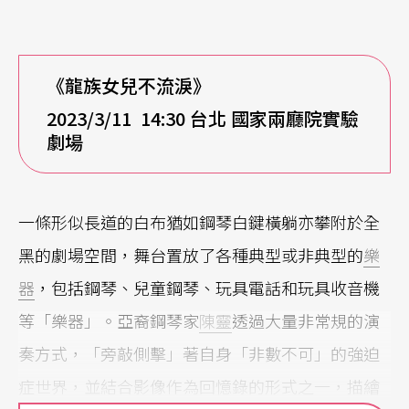
《龍族女兒不流淚》
2023/3/11 14:30
台北 國家兩廳院實驗
劇場
一條形似長道的白布猶如鋼琴白鍵橫躺亦攀附於全
黑的劇場空間，舞台置放了各種典型或非典型的
樂
器
，包括鋼琴、兒童鋼琴、玩具電話和玩具收音機
等「樂器」。亞裔鋼琴家
陳靈
透過大量非常規的演
奏方式，「旁敲側擊」著自身「非數不可」的強迫
症世界，並結合影像作為回憶錄的形式之一，描繪