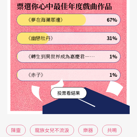
票選你心中最佳年度戲曲作品
同時也建立於私人與公共之間。意思是，此作品不
67%
《夢在海潮那邊》
僅攸關陳靈私人經驗的揭露，也同樣需要引領觀眾
從私人經驗出發，彼此才能建立起一種公共的情感
31%
《幽戀牡丹》
共鳴。透過這種方式，作品才得以保持一定的私人
性，同時推開通往國際舞台的門。
1%
《轉生到異世界成為嘉慶君—發現我的祖先是詐騙集團!?》
​帶著這個意識回過頭來思考，此作品究竟適不適合
1%
《赤子》
被置放於國際藝術節當中？或是換句話來說，作品
投票看結果
究竟是否成功地在有限度的空間內進行有效的對
話？於我而言，基於作品中各種符號之間高度抓緊
核心又保持密切互動關係的亮眼表現，尤其音樂演
奏的聽覺體驗，總俐落又精準地被轉換為劇場中的
陳靈
龍族女兒不流淚
樂器
共鳴