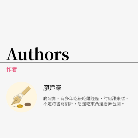
間，觀眾便能更容易地從中找到投射自身的位置。
​觀演以後，我難以再輕易地用「前衛」去作為《龍
族女兒不流淚》的代名詞。在這個公開的私人領域
中，所有可能被稱為「背骨」或「反叛」的藝術行
Authors
動，其本質應該是更加純粹的狀態，它並不真的那
麼想為崇高的「脫俗」精神服務，而僅是以中性、
作者
甚至不以藝術為名的姿態存在著。只是當私人的心
廖建豪
之所向與公共的社會現況產生了反應，非典型的行
動才「後來地」／「順便地」成為了一種「前衛」
廳院青。有多年吃飯吃麵經歷，討厭甜米糕。
不定時書寫劇評，想邊吃東西邊看舞台劇。
的藝術表現。可這樣的形容詞，往往不是過度用力
就是過度單薄。當藝術成為生命的寫照，我們會將
非數不可的內心世界視作一種前衛嗎？