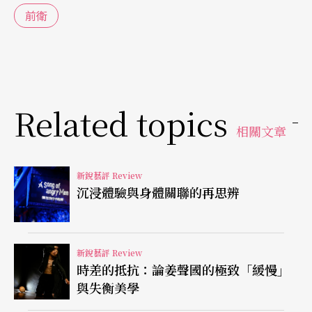
視覺語彙，以產生更多被理解與詮釋的可能，此作
前衛
品在拿捏「公」與「私」之間的平衡是成功的。
​好比流動於布幕上的線條與方塊，呼應著旋律與節
點的整齊劃一，抑或散落於銅鈸上的米粒聲響，伴
Related topics
隨著難以計量的數字在瘋狂竄動……諸如此類透過
相關文章
視覺與聽覺所交織的舞台美學，都在在地描繪著一
個顆粒感清晰的內心世界。而當這個內心世界走向
新銳藝評 Review
極致，儘管鋼琴演奏對於節奏的高度要求，為陳靈
沉浸體驗與身體關聯的再思辨
控制數字的慾望提供了安放之處，可隨著分毫不差
的彈指之間流瀉而出的點線面，卻還是成為了型塑
新銳藝評 Review
框架的素材，困住了投影於白布上的大女孩。此
時差的抵抗：論姜聲國的極致「緩慢」
與失衡美學
時，所謂的規章與失序便沒有了不同。這也就不難