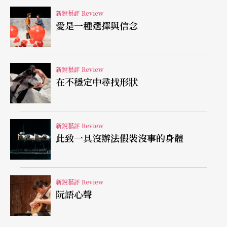
理解為何陳靈對於「完美的演出」感到不以為意，
新銳藝評 Review
她所想脫逃而出的「完美」也無須多言。
愛是一種選擇與信念
​在各種符號的巧妙配合下，「
前衛
的藝術形式」在
這個作品之中便不再晦澀難明。非典型演奏的旁敲
新銳藝評 Review
在不穩定中尋找形狀
側擊，以及兒童鋼琴、玩具與音樂盒被納入樂器的
想像之一，都揭露了一種亟欲透過藝術翻攪深植人
心之固有疆域的渴望，也在許多關於童年的描繪之
新銳藝評 Review
此致一具沒辦法假裝沒事的身體
下，展現透過藝術實踐返璞歸真的嚮往。因此，憑
藉足夠厚實且有機的脈絡，「私人與公共」之間的
矛盾被細膩地轉化為「魔幻卻具體」的場面調度，
新銳藝評 Review
阮語心聲
而非淪為壯大場面卻意義不明的炫技填充物。與此
同時，語帶保留的空白亦產生了更廣闊的詮釋空