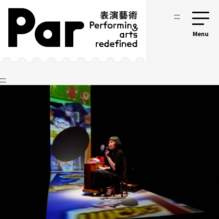
跳到主要內容區塊
網站導覽
:::
:::