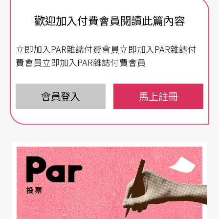
約翰．凱吉（John Cage）與母親和自身生命的交
歡迎加入付費會員閱讀此篇內容
織。
立即加入PAR雜誌付費會員立即加入PAR雜誌付
​《
龍族女兒不流淚
》作為一個置放於國際舞台卻極
費會員立即加入PAR雜誌付費會員
其私人的作品，這個決定無疑是大膽的，又尤其在
「少文本」的創作企圖中，要將陳靈內心的強迫症
會員登入
馬上註冊
世界以劇場的形式符號化，音樂本身的抽象性又該
如何轉化為更具體的連結？而「連結」不僅僅是決
定要將多少比例的內心世界攤呈於觀眾面前，同時
也必須引導觀眾從自己的經驗出發，才能確實地與
作品進行有效的對話和
共鳴
，否則一不小心便會流
落於過分自溺或過分張揚的圈套當中。
投票
​然而，所謂的「共鳴」在陳靈和觀眾之間被建立，