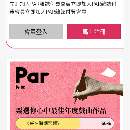
立即加入PAR雜誌付費會員立即加入PAR雜誌付
謙：
你也知道，我從很小的時候就好像與各種死亡
費會員立即加入PAR雜誌付費會員
為伍。小時候經歷阿公的那件事情也是——他在加
護病房虛弱地喘著，到後來你們到家接到電話，得
會員登入
馬上註冊
知他離開的事實，甚至是戲劇也是。
我人生第一次導演的作品就是綠光的《
出口
》，描
述一對夫妻如何面對孩子意外逝世的傷痛，我當初
在看這個劇本的時候就非常動容，總覺得死亡雖然
投票
是一個我們始終無法解開的答案，但卻不能因而停
止去探求，好像一生都要花力氣把這個死結打開一
票選你心中最佳年度戲曲作品
樣。
66%
《夢在海潮那邊》
老天爺好像總是給我很多緣分，讓我從不同角度去