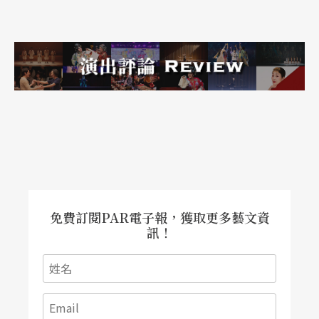
買票進來的這份心意吧？」除此之外，好像也沒特
別的執著？
倒是，可以提一件事——有次我開車停在十字路口
等紅燈，外頭風涼，我就開窗等候，此時有個小貨
車停在我的旁邊，忽然副駕駛座的女生就對著我
說：「你有缺什麼嗎？有缺要講喔。」她講的這句
話，是《人間條件1》的對白。
我聽了就一直笑，覺得好開心喔——甚至不用跟我
免費訂閱PAR電子報，獲取更多藝文資
訊！
說她看過這齣戲，或者是喜歡，僅僅是用台詞來跟
我打招呼，就讓我開心了好久，比聽到謝幕時整座
劇場的掌聲，還要讓我來得開心。想到這裡，就覺
得自己真的是個很有福氣的人。我希望未來也能夠