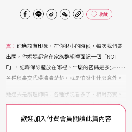
收藏
真：
你應該有印象，在你很小的時候，每次我們要
出國，你媽媽都會在家族群組裡面記一個「NOT
E」，記錄保險櫃放在哪裡、什麼的密碼是多少……
各種瑣事交代得清清楚楚，就是怕發生什麼意外。
她過去是護理師嘛，各種狀況看多了，相對務實。
但其實我這幾年也有類似的感慨——人不應該只是
準備好我們的生，也應該思考著死，才不會留下太
歡迎加入付費會員閱讀此篇內容
多麻煩。