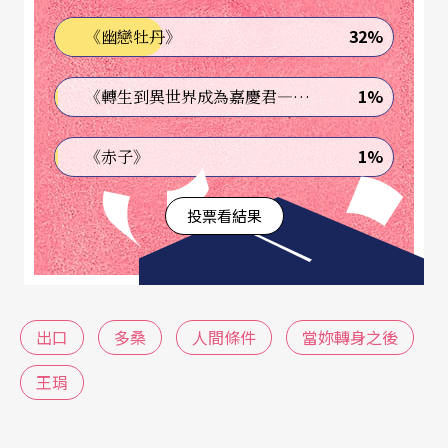
思考這件事情齁？
32%
《幽戀牡丹》
真：
不過這幾年，我又不得不更認真思考此議題。
1%
《轉生到異世界成為嘉慶君—發現我的祖先是詐騙集團!?》
你剛剛說到「接到阿公過世的電話」，我也忘不
了，他是自殺的。但身為長子，我當下其實沒有多
1%
《赤子》
餘的時間悲傷，我得在一天之內處理他的後事，很
投票看結果
多情緒都是在後來幾年才慢慢整理清楚的，甚至後
來我還拍了《
多桑
》這部電影，都是因為如此。
事後留在我腦袋中有幾個清楚的畫面：第一是你阿
出口
多桑
人間條件
當妳轉身之後
公在病房，用力揮手不讓你進來看的樣子；第二就
王琄
是讓我確信，未來如果輪到我走向終點，無論如何
我不要跟他一樣——撒手一走，會給活著的人非常