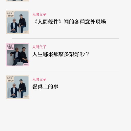
多痛苦？說不定我們事到如今，都還在消化當時的
人間父子
情緒。
《人間條件》裡的各種意外現場
日常裡依然重要的小事
人間父子
真：
我前陣子跟柯一正說，不知道我還能不能寫到
人生哪來那麼多架好吵？
《
人間條件
10》？若真如此，我也沒什麼遺憾了
（笑）。雖說如此，我常覺得真正的遺憾並不在於
人間父子
什麼作品寫完了沒有。人到這個年紀，我現在最大
餐桌上的事
的祈願，好像就只剩下孫子——每天看著他的照片
發笑，變成一件很小、很重要的事情。唯獨不知道
他會怎麼記得我？只希望無論如何，我在他心目中
是個可愛的老人就好。