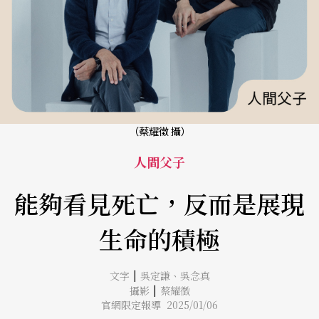
（蔡耀徵 攝）
人間父子
能夠看見死亡，反而是展現
生命的積極
|
文字
吳定謙
、
吳念真
|
攝影
蔡耀徵
官網限定報導 2025/01/06