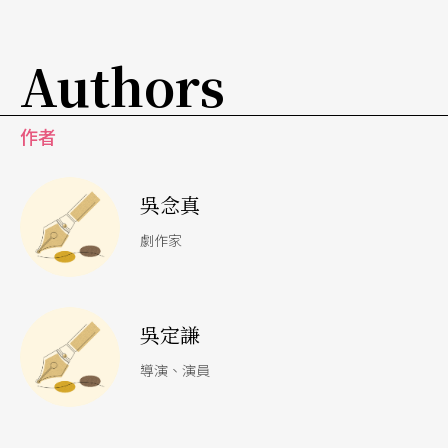
謙：
我們之前也聊過這個話題。我還是必須再說一
Authors
次——你常說可以理解阿公那個時候揮手、要孫子
不要看他虛弱的樣子，但如果物換星移，此刻上演
作者
類似的狀況，我無論如何都會拉著兒子過去看著你
的。
吳念真
劇作家
真：
這我也知道，無論你期待的走向是什麼，該被
記得的就會被記得，無論怎麼爭論，記憶都是屬於
留下來的人的。這其實也是我在中年以後的體會，
吳定謙
包括留下來的作品也是——你怎麼可能要求觀眾用
導演、演員
你的期待去記得那些作品呢？每回謝幕，聽到觀眾
的掌聲，我唯一欣慰的就是「應該沒有對不起大家