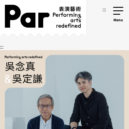
跳到主要內容區塊
網站導覽
:::
:::