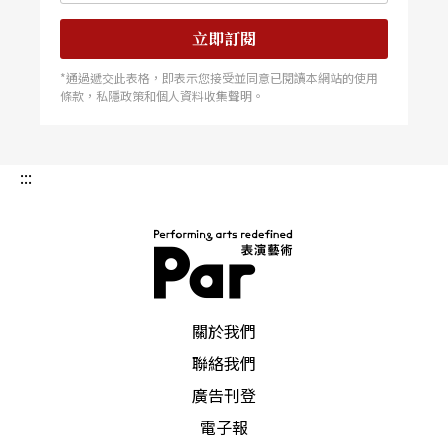
這樣被記得就好，我能夠在大家的心中，留下一句
立即訂閱
台詞的位置，就非常幸福了。
*通過遞交此表格，即表示您接受並同意已閱讀本網站的使用
條款，私隱政策和個人資料收集聲明。
謙：
我懂這種微小的幸福，在排練現場也經常感受
到，包括這次《
當妳轉身之後
》也是如此——戲中
:::
有4位演員，上下串場非常忙碌，我都稱呼他們為
「小精靈」。大家因為一起合作很久的關係，默契
絕佳，有時我還沒有張口，其中一人就直接說：
「我們試著在一個音樂點上，同時做一個動作好不
PAR 表演藝術雜誌
關於我們
好？」這種感覺實在是好棒喔。
聯絡我們
廣告刊登
特別是，排練是一個能容許錯誤的場域，我們有不
電子報
斷、不斷重來的機會，這種重來的過程，對我來說