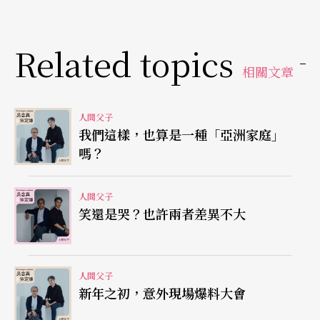
大的打擊，那種痛無從想像起。
所以等到我確實意識到年老的逼近，我第一時間做
Related topics
相關文章
的就是慢慢整理與收拾，包括收掉公司、清點財務
狀況，盡可能不要給你負擔——你看，我們連「預
人間父子
立醫療遺囑」都簽好了。我不覺得這是在放棄什
我們這樣，也算是一種「亞洲家庭」
麼，反而是對生命一種積極的態度，很多事情你不
嗎？
能放任自己乾等，而是要趁有力氣的時候多做一
人間父子
點。
笑還是哭？也許兩者差異不大
謙：
這真的了不起！負責！我可能也是因為從小經
歷了這些，所以即便過去曾陷落低谷，也不會興起
人間父子
新年之初，意外現場爆料大會
結束一切的念頭。我常覺得，「選擇結束」是一件
相對容易的事情，不過誠如你說的，身邊的人會有