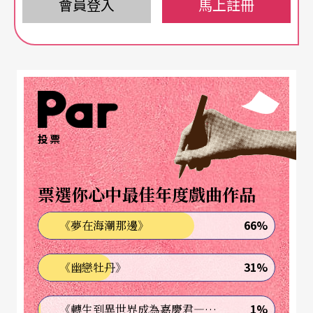
會員登入
馬上註冊
法國編舞家
杜伯
（
Olivier Dubois
）的《
占兆
》（
Au
guri
，2016）透過奔馳的馬拉松，營造出川流不息
的舞台運動。延續著以旋轉為主的《革命》（Révol
ution，2009）及從行走出發的《悲．慾》（Tragé
die，2012）
（註
2
）
，這齣作品聚焦於跑步之上。
投票
對杜伯來說，當代人應該從忙亂的生活步調，察覺
彼此共通的命運，如同古老的占卜者觀察群鳥移動
票選你心中最佳年度戲曲作品
的軌跡，預測未來的行動。為了加強舞者體能，杜
66%
《夢在海潮那邊》
伯特別邀請田徑專業教練參與排練，除了肌力訓
練，也規劃飲食調理、物理治療。他希望舞者變成
31%
《幽戀牡丹》
兼具耐力及爆發力的短跑選手。舞台上，22名舞者
風馳電擎地飛奔，神出鬼沒地穿梭在懸空的貨倉之
1%
《轉生到異世界成為嘉慶君—發現我的祖先是詐騙集團!?》