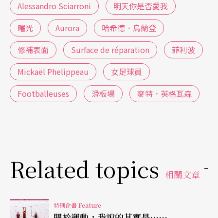
Alessandro Sciarroni
明天你是否愛我
慢地，他們從千篇一律的奔跑轉變成變化無窮的跳
曙光
Aurora
哈希德．烏蘭登
躍，並隨著喊出的節拍構成一個不斷變換隊形的群
體。整整70分鐘，他們沒有停下腳步，觀眾能夠聽
修補表面
Surface de réparation
菲利波
見他們喘息的節奏，甚至可以聞到他們汗水的氣
Mickaël Phelippeau
女足球員
味。馬騰斯創作的初衷在於回應他對舞蹈藝術的質
Footballeuses
滑板場
麥特．英格瓦森
疑，以及日漸人微輕言的文化處境：舞蹈跟運動的
差異究竟在哪裡？舞者汗水淋漓的表現難道不是一
種勞動？他們如何透過身體做出沉默的反抗？觀看
舞蹈的人是否樂於旁觀他人之苦？表演與體育、藝
Related topics
術和娛樂到底有何差異？受到美國攝影師哈斯曼（P
相關文章
hilippe Halsman）的名言「若讓人跳躍，便會看見
他真實的面容」所啟發，他想要卸下一切舞蹈技巧
特別企畫 Feature
關於運動，我說的其實是……