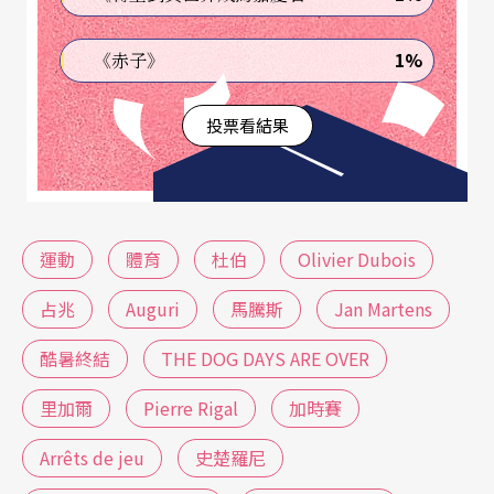
間，宛如電光石火的流星、奔流不息的浪潮。這場
1%
《赤子》
疾駛如風的衝刺考驗舞者的集中力和當下反應。若
他們缺乏內在動能，就會失去平衡，若沒有辦法處
投票看結果
理意外發生的踉蹌，就會造成互相踩踏的慘況。對
杜伯來說，舞者和運動員都必須應對緊急狀況。他
們得結合與生俱來的本能、外在環境的變化和嚴格
運動
體育
杜伯
Olivier Dubois
的紀律訓練，才能再創高峰。
（註
3
）
占兆
Auguri
馬騰斯
Jan Martens
比利時編舞家
馬騰斯
（
Jan Martens
）的《
酷暑終
酷暑終結
THE DOG DAYS ARE OVER
結
》（
THE DOG DAYS ARE OVER
，2014）也透過跑
步，製造多變的運動變化。演出開始，8名舞者直視
里加爾
Pierre Rigal
加時賽
觀眾，排成一排，展開原地慢跑。現場沒有任何音
Arrêts de jeu
史楚羅尼
樂，只聽得見他們的運動鞋與地板摩擦的聲響。慢