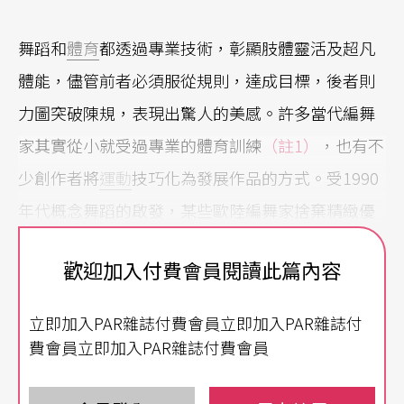
舞蹈和
體育
都透過專業技術，彰顯肢體靈活及超凡
體能，儘管前者必須服從規則，達成目標，後者則
力圖突破陳規，表現出驚人的美感。許多當代編舞
家其實從小就受過專業的體育訓練
（註
1
）
，也有不
少創作者將
運動
技巧化為發展作品的方式。受1990
年代概念舞蹈的啟發，某些歐陸編舞家捨棄精緻優
美的舞蹈體態，反而從體育運動出發，探索動作的
歡迎加入付費會員閱讀此篇內容
本質。這些作品挑戰舞者體力、突顯跨界創新、鞏
固藝術和社會的連結，充分表現出當代舞蹈的多元
立即加入PAR雜誌付費會員立即加入PAR雜誌付
面向與無限可能。
費會員立即加入PAR雜誌付費會員
堅持不懈的體能試煉