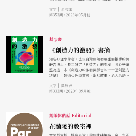
忙碌於工作，親子之間有質感的溝通很多時候成了
|
文字
余浩瑋
奢求，走進青少年心中的途徑布滿障礙與困難，網
第353期 / 2023年05月號
際網路科技化的當代，人和人之間的疏離感讓我們
活得愈來愈像一座孤島。 相對於過去，青少年成
長的環境已有180度的翻轉，要求青少年努力讀
書、考試找個好工作，已經不能當作成長的單一途
徑或追尋目標。當每個人不再一模一樣了，原本內
藝@書
化在心中的各種規矩可能已無法適用，我們又該如
何引導孩子面對生命各種不同的大哉問？ 現今的
《創造力的激發》書摘
青春學子只要透過網路或手機就能探索許多未知的
知名心理學學者，也是台灣劇場發展重要推手的吳
領域，「抖音一響，父母白養」這句玩笑話除了消
靜吉博士，長年研究「創造力」的奧秘，將心得彙
遣與挖苦，也似乎成了預言般的隱憂。因為看見孩
整為這一本《創造力的激發吳靜吉的七十堂創造力
子們離不開手機，而開始擔心他們過度沉迷、擔心
短講》，透過心理學實證、幽默故事、名人名語，
與現實生活失去連結甚至因此感到焦慮。如何讓青
從觀念構思、精緻化、倡導到最後實踐，為讀者層
少年不在茫茫網海中的花花世界裡迷失方向，確實
|
文字
吳靜吉
層揭開激發創造力的訣竅。本刊特別選摘書中精采
也成為現代文明的一道新題，等著我們來面對並化
第333期 / 2020年09月號
篇章，與讀者分享吳博士的機智與文采。
解。 其實換個角度思考這個問題，就如同這幾年
人類面對COVID-19一樣，封控、清零並不是對應
的方法，我們該如何和引導孩子在這個變化的時代
裡與網路科技共存，需要的是環境能給予理解、接
納與陪伴。面對病毒我們可以用疫苗來製造抗體來
總編輯的話 Editorial
保護；建立青少年良善與正向的價值觀，從教育開
在蘭陵的教室裡
始、從藝術著手或許正是這個時代所需要的解方。
說到接觸藝術，同溫層之外的多數人仍會有憂慮，
當吳靜吉博士踏進表演36房的排練場時，金士傑正
但我們可以靜下來思考，擔心孩子接觸藝術會影響