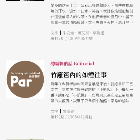
蘭陵劇坊三十年，造就出多位蘭陵人，那些在排練
場的汗水、淚水、口水、笑聲，就好像烙鐵般銘刻
在這些蘭陵人的心頭，在他們青春的歲月中，留下
影響一生的清晰痕跡。本刊專訪李天柱、馬汀尼等
多位蘭陵人，為我們道來他們與蘭陵的故事。
|
文字
朱安如、陳艾可、廖俊逞
第197期 / 2009年05月號
總編輯的話 Editorial
竹籬笆內的如煙往事
每年在世貿舉辦的國際書展結束後，我總會和三五
同業，到現在位於莊敬路的「小凱悅」小小慶功一
番。說那是「小凱悅」，您可別以為它是五星級豪
華的大飯店，說穿了只是個小麵館。家常的滷味、
手桿的麵條、點盤少了雞絲和拉皮的芝麻醬小黃
|
文字
黎家齊
瓜，配上清蒸螃蟹，再來碗美其名的「四寶湯」番
第192期 / 2008年12月號
茄、青菜、豆腐、蛋花、灑些青蔥、麻油。和正統
的館子裡比，顯得南腔北調、丟三落四的幾樣小
菜，卻讓這家店從以往四四南村中的麵攤起家，到
現在門庭若市，博得了「小凱悅」的渾號。其實這
樣的一桌「物資缺乏」與「龍蛇混雜」，正是眷村