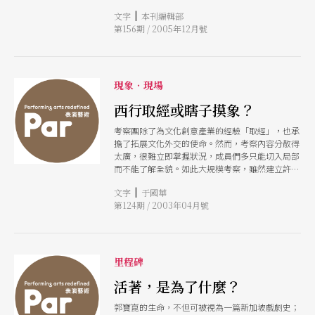
討藝術節對一個地區文化的影響。此外，編輯部更
Scnographes, Techniciens et Architectes de
是訪問到國際上重要的藝術節策展單位與藝術觀察
|
文字
本刊編輯部
Thtre國際舞台美術家劇場建築師暨劇場技術師組
者，希望透過他們的經驗，讓讀者了解全球藝術節
第156期 / 2005年12月號
織，簡稱OISTAT），十一月十八日在眾人的見證
的趨勢與現況。 一個舞者到底能跳多久？十年？
下完成簽約儀式，將總部移設台灣，成為第一個總
二十年？你可知道台灣國寶級的舞蹈家李彩娥，從
部設立在台灣的國際組織。 OISTAT一九六八年成
十二歲學舞，至今八十二歲高齡，即使是歷經生理
立於捷克布拉格，目前有卅二個會員國，個人會員
的病痛與心理的瓶頸，仍將在今年底踏上兩廳院的
與組織會員約兩萬名，分布於四十八個國家。台灣
現象‧現場
舞台。在即將搬演「台灣舞蹈回顧
自一九九七年加入成為正式會員，便積極參與
OISTAT國際活動，然而過程中卻頻遭到中共外交
西行取經或瞎子摸象？
干預，要求主辦單位更改台灣名稱為
考察團除了為文化創意產業的經驗「取經」，也承
Taiwan（China）。 二○○三年布拉格劇場設計
擔了拓展文化外交的使命。然而，考察內容分散得
四年展台灣國家館獲得特殊銀牌獎，是近四十年來
太廣，很難立即掌握狀況，成員們多只能切入局部
亞洲國家獲得的最高榮譽；二○○五年在OISTAT
而不能了解全貌。如此大規模考察，雖然建立許多
總會支持之下，我國劇場設計師張維文順利參選執
交流的可能性，但實際效益如何？而考察結果，如
行委員，並獲選為現任OISTAT副會長；在文建會
|
文字
于國華
果立刻成為政策制定的參考，恐怕真會落入「瞎子
的大力支持下，爭取到OISTAT總部設立台灣為期
第124期 / 2003年04月號
摸象」的後果，打造一套四不像政策，既非英國或
十年。 自二○○四年十月在宜蘭舉辦的OISTAT劇
丹麥原版、也不符合台灣社會現實。
場建築暨理事會年會後，即展開OISTAT總部移設
台灣的協商及籌備。在資深劇場設計師林克華、張
維文、王孟超、王世信、前台灣技術劇場協會理事
長張翼宇，與OISTAT總會會長Michael
里程碑
Ramsaur（美國）、執行委員Leon Brauner（美
活著，是為了什麼？
國）、Martin Godfrey（英國）、Peter
McKinnon（加拿大）等人的攜手合作之下，在阿
郭寶崑的生命，不但可被視為一篇新加坡戲劇史；
姆斯特丹、多倫多、台北、布拉格等地共舉行五次