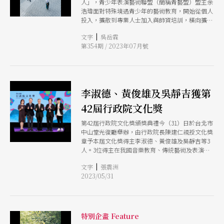
人」，青少年表演藝術聯盟（簡稱青藝盟）盟主余
浩瑋面對特殊境遇青少年的藝術教育，開始從個人
投入，擴散到專業人士加入與師資培訓，橫向擴展
也向下扎根，讓更多青少年獲得戲劇的影響。 橫
|
文字
吳岳霖
向擴展：從「自我表達」開始的訓練 2017年，余
第354期 / 2023年07月號
浩瑋將這類藝術教育從「安置機構」轉到「中介教
育學校」，希望能提早接觸到特殊境遇青少年，改
變他們的生命經驗。那時也開始尋求合作夥伴，而
與他合作很長時間的是國立臺北藝術大學戲劇學系
的何一梵老師。 平常多半是面對大學生、研究生
李淑德、黃俊雄及吳靜吉獲第
的大學教授，何一梵笑說：「我二女兒現在才高
一，因此前兩年還是國中生叛逆的階段。所以我去
42屆行政院文化獎
那邊上課，覺得非常熟悉。」他將自己對莎士比亞
研究的專業，轉化成一套閱讀劇本的課程，旨在讓
第42屆行政院文化獎頒獎典禮今（31）日於台北市
青少年可以「好好說話」。而這套課程始於2016
中山堂光復廳舉辦，由行政院長陳建仁親授文化獎
年，何一梵受學生邀請到桃園龜山國中帶領戲劇課
章予本屆文化獎得主李淑德、黃俊雄及吳靜吉等3
程，於是從自身經驗出發，認為台灣社會中的許多
人。3位得主在我國音樂教育、傳統藝術及表演藝
大人仍不善於表達意見，往往流於情緒煽動、隱忍
術領域皆具有舉足輕重的地位，並積極提攜後輩，
不說等，若要邁向更健全的公民社會，其中一個條
|
文字
張震洲
對於台灣文化的維護與發揚，具備鼎足貢獻。
件是「希望每個人都能夠好好說話」。同時，也從
2023/05/31
西方教育系統看到我們所缺乏的「修辭學」相關學
習。 他認為：「莎士比亞的台詞寫得很好，翻譯
成中文都還是很有道理，於是有了好的話讓學生可
以說，然後就可以先去體會什麼叫『好好說
特別企畫 Feature
話』。」他將部分台詞拿掉，讓學生填空，例如