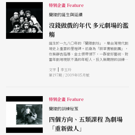
特別企畫 Feature
一切大破大立的年歲，繼續那股好像可以不受時光
影響、一路玩到老的「頑童」精神。 此外，將在
蘭陵的誕生與延續
四月及五月登場，由臺北市立國樂團主辦的兩場音
樂會，說跨界，竟如輕功般一躍而來到了「武俠世
沒錢做戲的年代 多元劇場的濫
界」和「電玩音樂」，除了要演奏玩家們必不陌生
的《仙劍奇俠傳》及《軒轅劍》系列樂曲，青少年
觴
時期同樣深受武俠小說啟迪，有著仗義執言的性格
和俠義精神，或許還帶著點離經叛道性格的兩位音
誕生於一九八○年的「蘭陵劇坊」，是台灣現代劇
樂人作曲家陳樹熙與國樂團指揮鄭立彬，趁此機會
場史上重要的里程碑。前身為「耕莘實驗劇團」，
抓起他們的武器古琴與洞簫，來場嘴皮子對決、論
在吳靜吉指導、金士傑帶領下，一群愛好藝術、對
藝交鋒話江湖。 同時本月更有許多國際藝術家、
當年劇場現狀不滿的年輕人，投入無期限的訓練，
台灣表演者與藝文工作者現身本刊：包括以色列指
終究發表了《荷珠新配》、《貓的天堂》，從此打
|
文字
李玉玲
揮家殷巴爾與當代編舞家普雷祖卡的個人專訪，戲
開台灣現代劇場的新視野。雖然蘭陵的輝煌年代只
第197期 / 2009年05月號
曲界當家花旦如蕭揚玲、張孟逸的接班心情；在
持續了十年左右，但卻影響深遠，蘭陵人在劇場開
「藝活誌」單元，我們則帶著讀者跟著藝術行政一
枝散葉，當年所引燃的劇場熱情，如星火燎原，迄
起過日子，看看他們的如何為創作者想方設法、成
今仍在台灣延燒不滅。
為每件作品幕前幕後的最重要推
特別企畫 Feature
蘭陵的訓練秘笈
四個方向、五類課程 為劇場
「重新做人」