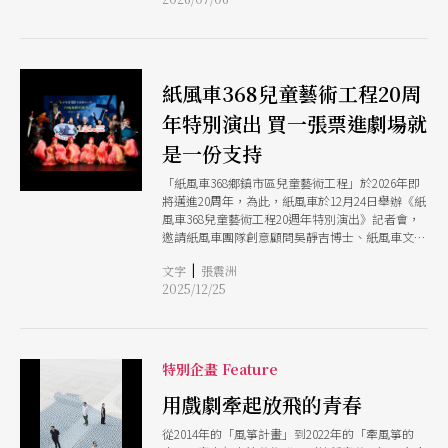
佳音樂劇獎與音樂劇傑出創作者獎（作曲張清
彥），成為音樂劇類最大贏家。明日和合製作所
《FAMILY TRIANGLE：二生三，三生萬物》由洪千
涵、洪唯堯、曾睿琁3位導演共同奪下最佳導演
獎，並獲頒最佳獨立精神獎，雙料肯定備受矚目；
紙風車368兒童藝術工程20周
特別貢獻獎則授予深耕劇場逾40年、被譽為「劇場
巨人」的吳靜吉博士。
年特別演出 買一張票進劇場就
是一份支持
「紙風車368鄉鎮市區兒童藝術工程」於2026年即
將邁進20周年，為此，紙風車於12月24日舉辦《紙
風車368兒童藝術工程20週年特別演出》記者會，
邀請紙風車團隊創意顧問吳靜吉博士、紙風車文教
基金會董事長陳進財及金馬獎最佳紀錄片導演楊力
|
文字
張震洲
州出席，並宣告2026年1月於臺北表演藝術中心大
2025/12/25
劇院的20周年特別演出正式啟售。
特別企畫 Feature
用戲劇牽起放飛的青春
從2014年的「風箏計畫」到2022年的「牽風箏的