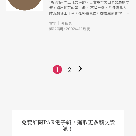
他行遍兩岸三地的足跡，其實為華文世界的戲劇交
協調會議，並於六月在OISTAT發源地布拉格簽署
流，踏出拓荒的第一步。 不論台灣、香港還是大
備忘錄，奠定了文建會與OISTAT雙方合作的基
陸的劇場工作者，在郭寶崑面前都會感到慚愧，
礎。 OISTAT為我國少數以台灣名義加入、第一個
因為郭寶崑不但是帶頭挖掘， 也是少數唯一積極
將總部移設台灣、及第一個在台灣登記立案的國際
|
文字
傅裕惠
尋找亞洲性格主體性的藝術工作者。
非營利組織。藉由OISTAT總部的運作，台灣將成
第120期 / 2002年12月號
為國際劇場全球網絡中心，勢必將大幅提昇台灣的
劇場專業發展。在未來十年中，OISTAT將經歷三
次PQ劇場藝術節（PQ Scenofest），三次國際劇
場建築競賽（Architecture
1
2
下
一
頁
免費訂閱PAR電子報，獲取更多藝文資
訊！