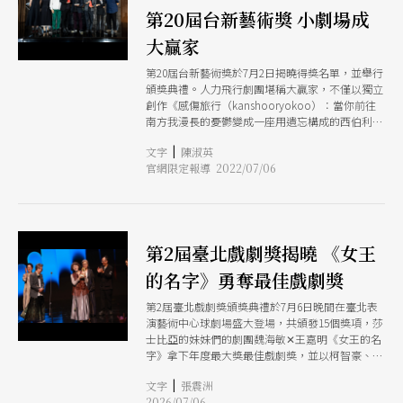
第20屆台新藝術獎 小劇場成
大贏家
第20屆台新藝術獎於7月2日揭曉得獎名單，並舉行
頒獎典禮。人力飛行劇團堪稱大贏家，不僅以獨立
創作《感傷旅行（kanshooryokoo）：當你前往
南方我漫長的憂鬱變成一座用遺忘構成的西伯利
亞》勇奪「年度大獎」，同時以與身體氣象館共同
|
文字
陳淑英
製作的《王子．哈姆雷特》，抱回「表演藝術
官網限定報導 2022/07/06
獎」；而影像與新媒體藝術家李亦凡則以作品《不
好意思⋯請問一下這個怎麼打開》拿下「視覺藝術
獎」。
第2屆臺北戲劇獎揭曉 《女王
的名字》勇奪最佳戲劇獎
第2屆臺北戲劇獎頒獎典禮於7月6日晚間在臺北表
演藝術中心球劇場盛大登場，共頒發15個獎項，莎
士比亞的妹妹們的劇團魏海敏✕王嘉明《女王的名
字》拿下年度最大獎最佳戲劇獎，並以柯智豪、林
芳宜的聲音設計摘下最佳影像／聲音設計獎；嚎哮
|
文字
張震洲
排演《別叫我成功：藝術界歸來的兒子》則抱回最
2026/07/06