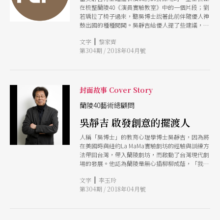
在梳整蘭陵40《演員實驗教室》中的一個片段；劉
正規課業，或是害怕孩子們會把藝術當作生涯發展
若瑀拉了椅子過來，聽吳博士說著此前伴隨優人神
的選項。在國民教育裡安排體育課的重點，是在建
鼓出國的種種閱聞。吳靜吉給優人提了些建議，像
立運動的習慣與保持身體基礎的健康動能，從不是
以前那樣；更趁金寶在排戲時，聊了很多天，也像
為了要把孩子們當作職業運動員來栽培若我們用看
|
文字
黎家齊
從前那樣。 一九七七年，金士傑從周渝手中接下
待體育課的相同角度來看待藝術課程或社團活動，
第304期 / 2018年04月號
了耕莘實驗劇團，他開始招兵買馬，也拜託吳靜吉
會不會有更多不同的理解與可能？ 藝術是成長的
加入指導，讓大夥一同接受他從美國La MaMa引進
媒介，課本之外才是生命真正的考題 台灣的青少
的各種劇場經驗、表演遊戲、家庭作業等奇奇怪怪
年戲劇活動蓬勃發展源於1998年文建會主辦的「青
的訓練。即使常如「瞎子摸象」般摸不著邊、像
少年戲劇推廣計畫」，推動者吳靜吉博士認為當時
「丐幫」一樣衣衫襤褸、大汗淋漓，又迫不及待地
成人劇場與兒童劇場的發展已非常穩健，但屬於青
封面故事 Cover Story
努力吸收，抑或有人不願跟著揮霍青春，而作罷離
少年的東西是相對弱勢，因此吳博士提供了一個概
去。留下來的，抵抗著焦慮和些許失落，也產生了
蘭陵40藝術總顧問
念：「讓青少年用自己的話來演自己的故事」。
一種豁達：反正沒錢、想做舞台劇，不管剩幾個
直至
吳靜吉 啟發創意的擺渡人
人、在哪裡演都可以。那已是四十年前的事了。
而今「蘭陵」再次回到劇院，並以《演員實驗教
人稱「吳博士」的教育心理學博士吳靜吉，因為將
室》為題，重新串接過往的劇場練習，要將許多未
在美國時與紐約La MaMa實驗劇坊的經驗與訓練方
能說出的事、走過人生所積累的小小事件、潛藏在
法帶回台灣，帶入蘭陵劇坊，而啟動了台灣現代劇
心中的秘密情事，化作一幕又一幕的生命獨白。這
場的發展。他認為蘭陵是無心插柳柳成蔭，「我是
其中有卅多年前首次演出的原始班底，也包括過去
個擺渡人，給了他們功夫，自己去打天下。」蘭陵
曾坐在台下、深獲啟發而加入蘭陵訓練的「前」文
|
文字
李玉玲
人各自單飛後，那套訓練方法卻像「變形金剛」應
青。他們不提「當年勇」，我們也不話「英雄
第304期 / 2018年04月號
用在EMBA、企業界、藝文界等不同對象，多年
事」，便從吳靜吉博士個人的歷程出發，聽聽他何
來，「創造力」一直是吳靜吉教學主軸。他強調，
以從教育心理學博士成了劇場顧問、從內向青年成
技巧可以學習，唯有創意才能變成資產。
了跨界先鋒；也請金士傑與馬汀尼同場對談，看看
他們的生命如何與蘭陵交會，回憶那個初生之犢、