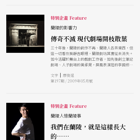
調出兩種截然不同的戲劇風格。
特別企畫 Feature
蘭陵的影響力
傳奇不滅 現代劇場開枝散葉
三十年後，蘭陵的創作不再、蘭陵人各奔東西，但
這一切看在吳靜吉眼裡，蘭陵劇坊其實從未消失。
如今活躍於舞台上的戲劇工作者，如先後創立筆記
劇場、人子劇場的黃承晃，屏風表演班的李國修、
九歌兒童劇團的鄧志浩、優劇場的劉若瑀（劉靜
|
文字
廖俊逞
敏）、紙風車的李永豐、金枝演社的王榮裕、如果
第197期 / 2009年05月號
兒童劇團的趙自強，都是出身蘭陵。連當年自美負
笈歸國的賴聲川，也是從蘭陵開始，踏出創作的第
一步，隨後才有表演工作坊的誕生。他們在四處開
枝散葉，其所締造的影響力，讓「蘭陵」成為台灣
現代劇場史上最重要的關鍵字。
特別企畫 Feature
蘭陵人憶蘭陵事
我們在蘭陵，就是這樣長大
的……