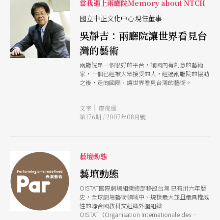
當我遇上兩廳院Memory about NTCH
菜的神髓之一，也反映了當年竹籬笆內的生活點
滴。 眷村，這個曾經在台灣落腳、築夢、生根，
國立中正文化中心現任董事
如今卻模糊、消失的歷史痕跡，難道只存在人們味
吳靜吉：兩廳院讓世界看見台
蕾的感官記憶之中嗎？答案當然不是，早期在文
學、電影、甚至電視中，我們都不難見到它的影
灣的藝術
子，從〈長干行〉、〈斫〉、〈小畢的故事〉到
《老莫的第二個春天》、《竹籬笆外的春天》、
兩廳院是一個很好的平台，讓國內有創意的藝術
《搭錯車》，《牯嶺街少年殺人事件》它業已逐漸
家，一個已經被大眾接受的人，經過兩廳院的協助
融合在這片土地上，在福爾摩沙的兼容並蓄之中，
之後，走向國際，讓世界看見台灣的藝術。
成為華語區另一種獨特的台灣在地文化映照。本月
我們將趁著賴聲川與王偉忠合作的舞台劇《寶島一
村》上演之際，帶著讀者一起略覽當年的眷村風
|
文字
廖俊逞
情，與各種創作面貌。 吳靜吉說：「對我們來
第176期 / 2007年08月號
講，『台灣』兩個字是帶有情感的；但對世界而
言，『台灣』是中性的」，而台灣要以甚麼樣的姿
態來面對世界？展現我們的藝術成就？身為台灣表
演藝術最重要的搖籃與推手兩廳院，即將在二○○
藝壇動態
九年舉辦第一屆「台灣國際藝術節」，董事長陳郁
秀提出以「科技」為主軸，點亮「未來之眼」為號
藝壇動態
召，要向全球展現台灣源源不斷地爆發能量。面對
這即將到來的國際盛會，本刊將以三個月的特別報
OISTAT國際劇場組織總部移設台灣 已有卅六年歷
導，為讀者們詳析「台灣國際藝術節」的十二檔國
史，全球劇場藝術領域中、規模最大並且最具權威
內外重量級演出。在本期當中，除了兩廳院董事長
性的聯合國教科文組織外圍組織
陳郁秀的訪問之外，更是請到了各界的大老，來探
OISTAT（Organisation Internationale des