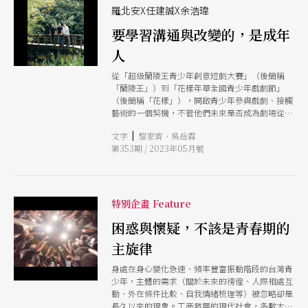
《威尼斯商人》中的猶太人、基督徒等名詞，可以
羅北安X任建誠X余浩瑋
連結到自己關心的被壓迫族群，可能是同志、可能
是原住民。何一梵表示，在過程中也開始出現預期
要學習溝通與改變的，是成年
之外的答案，例如國產車、御宅族等，都反映出每
人
位學生各自的生命經驗。他認為：「能夠開始表達
自己的委屈，然後說出來，那是一個很簡單的開
從「超級蘭陵王青少年創意短劇大賽」（後簡稱
始。我希望可以再延伸下去，有一天他就可以體會
「蘭陵王」）到「花樣年華全國青少年戲劇節」
到『好好說話』。」
（後簡稱「花樣」），開啟青少年參與戲劇、接觸
藝術的一個契機，不管他們未來是否成為劇場從業
人員，多半會因為自己曾參與過而成為忠實觀眾，
|
文字
黎家齊、吳岳霖
甚至打開他們面對生命成長的角度與方法。 本期
第353期 / 2023年05月號
雜誌邀請客座總編輯、同時也是現在舉辦「花樣」
的青少年表演藝術聯盟盟主余浩瑋，與過去一路陪
伴「蘭陵王」成長的紙風車劇團團長任建誠、曾擔
任「蘭陵王」長年評審的羅北安，既回溯過去這些
比賽的過去，以及自己成長的過去也回應現在，繼
特別企畫 Feature
續思考青少年的戲劇教育如何有其他可能？
困惑與懷疑，不該是青春期的
主旋律
身處在身心變化急速、頻率豐富振動階段的台灣青
少年，主體的需求（關於未來的徬徨、人際相處互
動、外在條件比較、自我情緒梳理等）被忽略卻是
長久以來的現象。工商發展的現代社會，多數大人