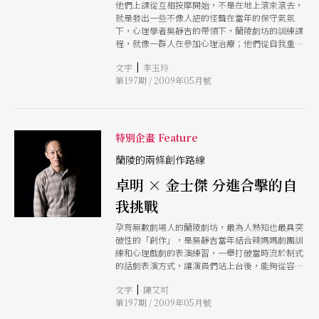
他們上課從互相按摩開始，不是在地上滾來滾去，
就是發出一些不像人語的怪聲在當年的保守氣氛
下，心理學者吳靜吉的帶領下，蘭陵劇坊的訓練課
程，就像一群人在參加心理治療；他們從自我重新
命名開始，從面對自我的內心、身體，漸進地開發
|
文字
李玉玲
自己的無限可能性，從而成為創作的主體。「凡事
第197期 / 2009年05月號
不要以演戲為目的」吳靜吉如此提點老蘭陵人，蘭
陵的訓練，最終仍是回歸生活，從現實人生中尋索
創作源頭。
特別企畫 Feature
蘭陵的兩條創作路線
卓明 × 金士傑 分進合擊的自
我挑戰
孕育無數劇場人的蘭陵劇坊，最為人熟知也最具突
破性的「創作」，是吳靜吉當年結合辣媽媽劇團訓
練和心理戲劇的表演練習，一舉打破當時流於制式
的話劇表演方式，讓演員們站上台後，能夠從容自
信地做出各種前所未有的表演形態。 然而，蘭陵
|
文字
陳艾可
突破的不僅只是表演的窠臼，當時劇團兩位固定發
第197期 / 2009年05月號
表創作的編導全才金士傑和卓明，在「什麼都能嘗
試」的基礎下持續提出新文本、新構想，為蘭陵定