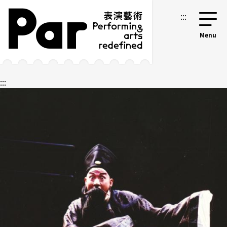
跳到主要内容区块
网站导览
:::
:::