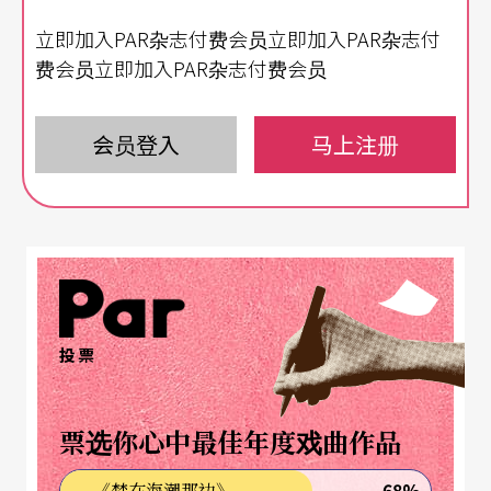
敌人的「异业结盟」和利益输送。
立即加入PAR杂志付费会员立即加入PAR杂志付
宋江洒钱当「及时雨」，鲁智深是不花「花和尚」
费会员立即加入PAR杂志付费会员
宋江美其名「及时雨」、「呼保义」，电影和传统
会员登入
马上注册
戏曲里对宋江的形象是极其美化的；然而细究《水
浒传》的描述：宋江身不满六尺，生得矮黑胖，和
身高未足五尺的武大郎实为「一百步」和「五十
步」，第六十八回梁山好汉排座次，宋江坚持让位
给卢俊义头件事便是：宋江身材黑矮，员外堂堂一
投票
表。
宋江经常赈济棺材本给市井小民，顺手撒个十两二
票选你心中最佳年度戏曲作品
十两给落难英雄，当下确实买进不少人心，赢得
68%
《梦在海潮那边》