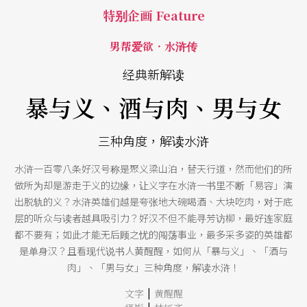
特别企画 Feature
男帮爱欲．水浒传
经典新解读
暴与义、酒与肉、男与女
三种角度，解读水浒
水浒一百零八条好汉号称是聚义梁山泊，替天行道，然而他们的所
做所为却是游走于义的边缘，让义字在水浒一书里不断「易容」演
出脱轨的义？水浒英雄们越是夸张地大碗喝酒、大块吃肉，对于底
层的听众与读者越具吸引力？好汉不但不能寻芳访柳，最好连家庭
都不要有；如此才能无后顾之忧的闯荡事业，最多采多姿的英雄都
是单身汉？且看现代说书人黄醒醒，如何从「暴与义」、「酒与
肉」、「男与女」三种角度，解读水浒！
|
文字
黄醒醒
|