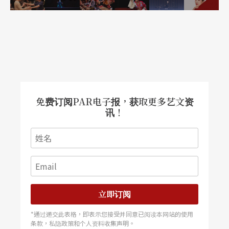
出英雄的豪气，但是食量却能反映出体力，体力的
相对意义即为战斗力。例如战国末期赵国的名将廉
颇，史书记载他食量惊人，年老时每顿饭还能吃一
斗米，十斤肉；因此宋朝大词人辛弃疾曾叹道「廉
颇老矣！尚能饭否？」
免费订阅PAR电子报，获取更多艺文资
讯！
特别是在兵燹连年的流离岁月，一般人能吃顿像样
的饭已经要高呼「祖上积德」、「万幸」。所以，
梁山英雄的享乐遂成为底层百姓心中的乌托邦。况
且水浒故事早期是话本，是专说给宋元时期的底层
百姓听的，酒肉的意义是唯有匮乏的贫民才能深刻
立即订阅
体会。
*通过递交此表格，即表示您接受并同意已阅读本网站的使用
条款，私隐政策和个人资料收集声明。