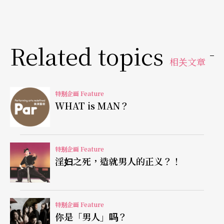
惜作为外宅（包二奶）；但是见义勇为的花和尚鲁
智深，是把身上仅有的五两银摸出来，再加上硬著
Related topics
头皮跟史进借来十两银，总计十五两银济助落拓异
相关文章
乡的金翠莲父女，而他却没有任何邪念；也没要求
金氏父女任何回报。
特别企画 Feature
WHAT is MAN？
此外，鲁智深与林冲只是偶然的相遇，然而他在林
冲遭遇灾难时的一路相挺，尾随保护，也是可以看
特别企画 Feature
出他侠肝义胆的赤诚。
淫妇之死，造就男人的正义？！
吴用以暴行义，李逵不仁报恩
特别企画 Feature
有个俏皮话叫「梁山泊的军师」，答案是无用（吴
你是「男人」吗？