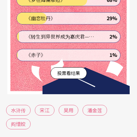
「及时雨」美名。憨直的李逵，就是在没钱做赌本
的情形下收受十两银，成了宋江的「死忠兼换
29%
《幽恋牡丹》
帖」！
2%
《转生到异世界成为嘉庆君—发现我的祖先是诈骗集团!?》
水浒的另一精采处，是银两写得漂亮又非常有分
寸。多了不成，少了也叫人瞧不起。若是找出《金
1%
《赤子》
瓶梅》来比对就知道作者在中国货币的单位上很能
投票看结果
反映当时的社会经济；十两银相当是当时农民一年
的收入，是足够他们丰衣足食，加买一块地或是攸
关儿女们可以避开奴婢之灾的噩运的。西门庆花四
两银为王六儿买一个丫环使唤，所以李逵拿到宋江
水浒传
宋江
吴用
潘金莲
的十两银子，是足够加快心跳和上升血压的。
阎惜姣
同样，也是十两银子教宋江把一个如花似玉的阎婆