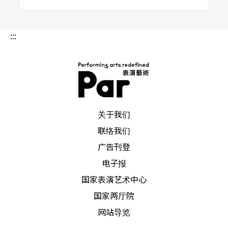
倒是，现今的人们都能获得科技进步，物阜民丰的
好处。于是，现今的审美观是小女生崇拜「纸片
:::
人」名模，男性也注重面子保养，上健身房练肌肉
当「俊哥」、「帅男」、「猛男」对于油腻腻的肉
食肯定避之唯恐不及，更毋庸提及吃肉的诱惑。
PAR 表演艺术杂志
但是，历史回到天灾人祸频仍的年代，物质生活都
关于我们
很贫困，何来酒肉沾唇？梁山好汉大碗喝酒、大块
联络我们
吃肉便是说书人和杂剧演出过程里最引人入胜的情
广告刊登
节。
电子报
国家表演艺术中心
英雄口福无限，说书听众最爱
国家两厅院
网站导览
当时少酒喝是因为农作谷物都拿来当粮食，能够留