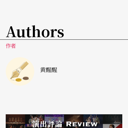
义字在水浒一书里不断「易容」演出脱轨的义。
Authors
酒是水浒英雄胆
肉为
梁山
富贵根
梁山好汉大碗喝酒、大块吃肉的情节在《水浒》章
作者
回里不胜枚举，作者除了传达梁山好汉有过人之量
以外；另一个讯息是英雄有很好的口福，同时还透
黄醒醒
露出英雄好汉可以得到常人分配不到的享乐。《水
浒》越是夸张英雄大碗喝酒、大块吃肉的享受，对
于底层的听众与读者便越具吸引力！
有肉吃有酒喝，底层人民感受深
虽然，「吃肉」并不像「大碗喝酒」那样容易表现