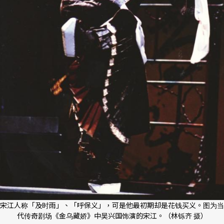
宋江人称「及时雨」、「呼保义」，可是他最初期却是花钱买义。图为当
代传奇剧场《金乌藏娇》中吴兴国饰演的宋江。（林铄齐 摄）