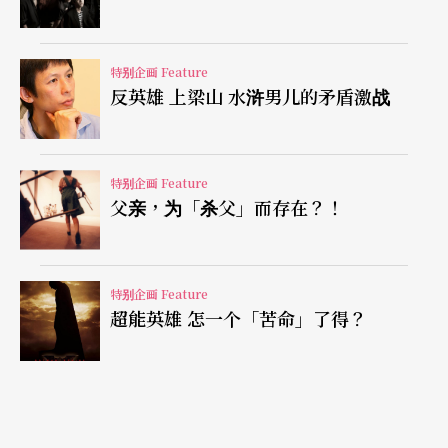
用）；水浒称吴用为「智多星」，细看吴用诸多计
谋竟是馊到家的馊主意。五十一回宋江吴用为了赚
特别企画 Feature
取「美髯公朱仝」到山寨入伙，他连四岁的小衙内
反英雄 上梁山 水浒男儿的矛盾激战
（沧州知府的小孩）也叫李逵杀害了。
吴用、李逵动手的初衷是要报答朱仝的救命之恩，
特别企画 Feature
但却因此而斧劈了一个无辜的四岁小孩，而这个小
父亲，为「杀父」而存在？！
孩却是朱仝最疼爱的忘年交，这是以不仁的手段来
报恩，称不上义。莫怪无路可去的朱仝誓曰入伙梁
特别企画 Feature
山可以，唯一的条件是我先手刃李逵。
超能英雄 怎一个「苦命」了得？
水浒一百零八条好汉号称是聚义梁山泊，替天行
道，然而他们的所做所为却是游走于义的边缘，追
求正义、行侠仗义、却也霸占正义、以暴行义，让