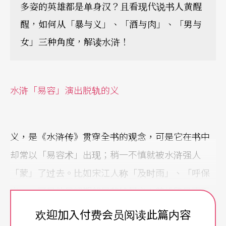
多姿的英雄都是单身汉？且看现代说书人黄醒
醒，如何从「暴与义」、「酒与肉」、「男与
女」三种角度，解读水浒！
水浒「易容」演出脱轨的义
义，是《水浒传》贯穿全书的观念，可是它在书中
却常以「易容术」出现；稍一不慎就被水浒强人
「蒙」了过去。比如宋江人称「及时雨」、「呼保
义」，可是他最初期却是花钱买义；英雄路见不平
拔刀相助，当下结义，那是联络次要敌人打击重要
欢迎加入付费会员阅读此篇内容