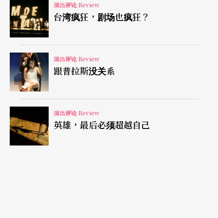
演出评论 Review
台湾疯狂，剧场也疯狂？
尽管气质、口味截然不同，杜思慧的《不分》与新
一代剧场创作者苏芷云等的《可以不存在》这两出
戏，可说都从「关心自己」开始──亦即谈自我认
演出评论 Review
跟普拉斯没关系
同的问题。前者为女同志文化里几乎没有扮演角色
（所谓T或婆）的「不分」发声；后者试图为社交生
活里从来不是焦点而被忽略的普通人，勾勒一个粗
演出评论 Review
英雄，最后必须超越自己
浅的面貌和内在。
有趣的是，两剧分别采用热炒与冷处理的手法呈
现。《不分》利用叩应节目主持人拉夫拉夫人的角
色，自问自答，反映「不分」的窘境和战略优势，
也从西班牙语学习，凸显从标签细分阴、阳的矛