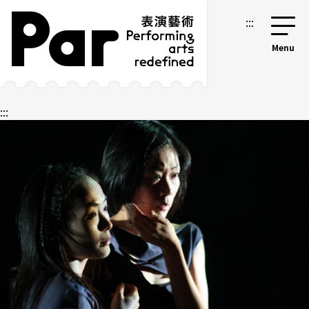
跳到主要内容区块
网站导览
:::
:::