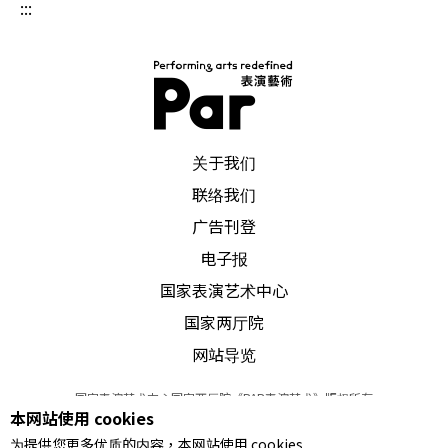
同样地，若用理性逻辑来解析另外一出张嘉容的作
:::
品《我的天使朋友》，观众可能也会挫折。由于是
以所谓「作者自书」的创作角度呈现，观众得以随
著文字，进入这位忧郁症患者不同的想像空间。
PAR 表演艺术杂志
关于我们
虽然是首度尝试导演，几场象征性的对话表演，诸
联络我们
如：男人与女人、房东太太与橱柜和布袋戏偶的自
广告刊登
杀，均能让人体会忧郁（即角色）之苦，而视觉意
电子报
象上，又有言外之意。这次堪称是张嘉容首度完整
国家表演艺术中心
呈现个人的文字创作，就几则寓言的设计，像是
国家两厅院
「小鸟离家」──这犹如薛西弗斯神话──和以
网站导览
「女娲补天」比喻人际支持等，都相当动人，即使
国家表演艺术中心国家两厅院《PAR表演艺术》版权所有
本网站使用 cookies
视觉呈现无法丰富地支持文字内涵。其他的女节活
©
2022
Performing arts redefined. All Rights Reserved
为提供您更多优质的内容，本网站使用 cookies
统一编号 Tax Id number 00973926