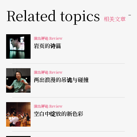
《拎》剧演员则游走写实语言与象征肢体之间，庞
Related topics
大而强烈的结构，包含了跨越剧场与媒体的符号内
相关文章
容。
演出评论 Review
即使没有完整的故事，派瑞丝全然打破镜框藩篱，
岩页的诗篇
以演员肉身、情感直接与观众「对话」，现场魅力
惊人——除却语言隔阂不谈，每场演出彷若亲自执行
现场「酷刑」；随著最后的台词「我必从山上
演出评论 Review
两出浪漫的吊诡与碰撞
来」，而展现一位女性发言的企图和豪志。《拎》
剧的内涵委婉，挑战观众感悟力；但从旅行提箱和
马桶婴尸的意象来看，却潜藏强烈的关怀与情感，
演出评论 Review
空白中绽放的新色彩
即使节奏不甚流畅成熟，也属难得的剧场作品。
从「关心自己」开始的作品