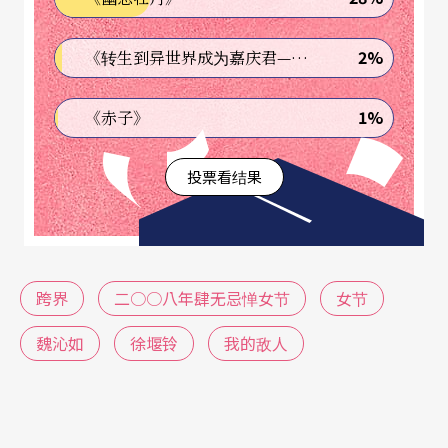
或「要发声」。
2%
《转生到异世界成为嘉庆君—发现我的祖先是诈骗集团!?》
来自英国Curious剧团的海伦．派瑞丝（Helen Pari
1%
《赤子》
s）作品《家？甜蜜的家》，和林欣怡首度于国内发
表的作品《拎著提箱的女人》，都具有社会议题
投票看结果
性；前者从英国家规和餐桌礼仪谈起，后者则从所
谓母亲的背景，结合旅行的意象，泛谈新移民妇
女。她们专注地执行自己主观设计的肢体语言，借
跨界
二○○八年肆无忌惮女节
女节
以表达台词或情节篇幅所不及描绘的情感与意义；
例如派瑞丝利用身体与刀叉餐具的互动，传达对立
魏沁如
徐堰铃
我的敌人
与对比，又有将脸部与上半身埋入有一英呎深水的
桌面中，展现台面上主流价值窒息般的压抑；