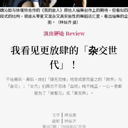
魏沁如与徐堰铃合作的《我的敌人》原给人编舞创作上的期待，但看似四
段式的结构，很难从零星又混杂又具实验性的舞蹈语汇里，看出编舞的企
图。（林铄齐 摄）
演出评论 Review
我看见更放肆的「杂交世
代」！
不论幕前、幕后，她们「肆无忌惮」地变成堂而皇之的「跨界」与
「杂交」；「女杰」们再也不忌讳「血统」纯不纯正，一心一意都
是为了「被看见」或「要发声」。
|
文字
傅裕惠
|
摄影
林铄齐
第187期 / 2008年07月号