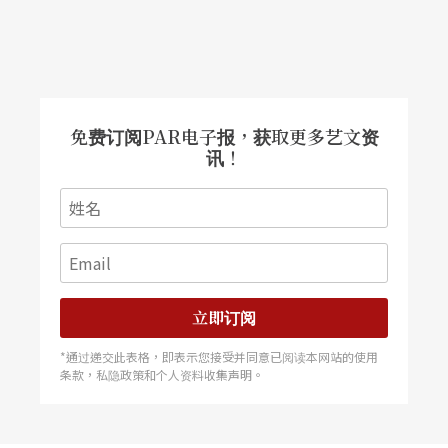
期待，但看似四段式的结构（魏与大衣之舞、双人
竞走圆场、徐堰铃与客家歌呼应和最后的伴侣生活
即景），很难从零星又混杂又具实验性的舞蹈语汇
里，看出编舞的企图，反倒像是肢体动作的实验。
免费订阅PAR电子报，获取更多艺文资
讯！
看惯徐堰铃戏剧演出的观众，这回反而要尝试体会
她的不说话，和她的冷笑话；除了在客家歌曲的独
舞，展现她肢体的丰厚和多元，从最后一段重复两
次的即景动作呈现（要两次都做到动作细节全然相
同，也是挑战），亦可见这位表演者表现「当下」
立即订阅
的功力。
*通过递交此表格，即表示您接受并同意已阅读本网站的使用
条款，私隐政策和个人资料收集声明。
庆幸能看见这样多元、多变的创作意念