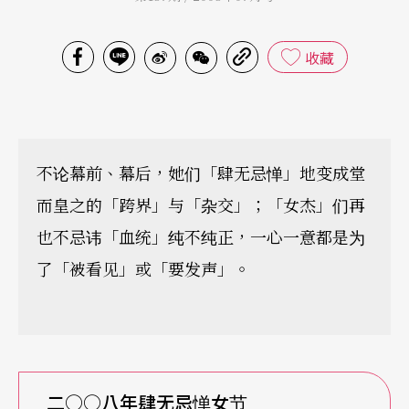
收藏
不论幕前、幕后，她们「肆无忌惮」地变成堂
而皇之的「跨界」与「杂交」；「女杰」们再
也不忌讳「血统」纯不纯正，一心一意都是为
了「被看见」或「要发声」。
二○○八年肆无忌惮女节