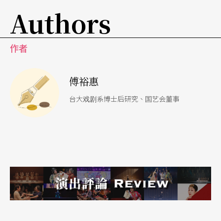
盾；同时穿插作者不同的生活事件，演来亲切幽
Authors
默。即使不见独脚戏演员那种「生吞活剥」的气
势，但演员杜思慧的尝试，值得喝采！《可》剧则
作者
几乎抛弃所有剧场主流「语法」，表演低调（几乎
不谈演技）、对话自然（如同生活口白）；编导仅
傅裕惠
用旁白音效，呈现一场跨年派对，使得剧中女主角
台大戏剧系博士后研究、国艺会董事
不得发言的尴尬，同时也有表演的尴尬。剧终以女
主角对墙掷球收尾，使人怅然，也不知所以然；这
与投影内容所流露被拍摄者自信的细节，几乎相
反，不知是否还有许多幕后，是编导因为「低调」
而吝于多言？！
魏沁如的作品《我的敌人》，原给人编舞创作上的