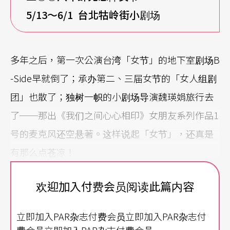
5/13
～6/1 台北牯岭街小剧场
多年之后，第一次公演台湾「女节」的地下室剧场B
-Side早就倒了；承办第二、三届女节的「女人组剧
团」也散了；独树一帜的小剧场导演魏瑛娟旅行去
了──那出《我们之间心心相印》女朋友系列作品1
号的麦克风还空悬著。这样说起「女节」，还真是
有那么点苍凉！
堂而皇之的「跨界」与「杂交」
欢迎加入付费会员阅读此篇内容
不过，这届的标题「肆无忌惮」，像推翻了「十全
立即加入PAR杂志付费会员立即加入PAR杂志付
十美」的距离感。「派对读书会」变成了「研讨
费会员立即加入PAR杂志付费会员