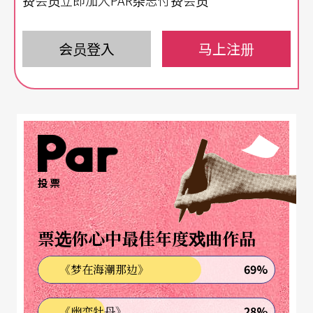
会」；「女同志剧团」的推介扩大为「即场艺术」
（Live Art）的英国女性影展与剧场表演；「凹凸之
会员登入
马上注册
外」的编导林欣怡也参与日本导演樱井大造的帐篷
剧场；呈现独脚戏的苏芷云其实还默默耕耘著歌仔
戏；第一次尝试导演的张嘉容，一直都是动见体剧
团导演符宏征的编剧等等。而主持女节制作的蓝贝
芝，连续几年都是国际V-Day组织（美国剧作家伊
投票
芙．恩丝勒Eve Ensler所发起的国际女性自觉运动）
台北活动的发起人之一。
票选你心中最佳年度戏曲作品
不论幕前、幕后，她们「肆无忌惮」地变成堂而皇
69%
《梦在海潮那边》
之的「跨界」与「杂交」；「女杰」们再也不忌讳
28%
《幽恋牡丹》
「血统」纯不纯正，一心一意都是为了「被看见」