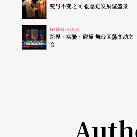
或许，您很难想像台湾剧场圈的劣势，是如何
变与不变之间 创意迸发展望盛景
茱莉亚学院戏剧系主任之一的玛莎．诺曼（Mars
文（《美国剧场》杂志十一月号）呼吁改善女
特别企画 Feature
跨界、实验、碰撞 舞台回荡变动之
演出制作比例，而感到不平。台湾剧场界不是
音
全的环境条件下，女性创作者似乎更能「委曲
求异。
女性创作者百花齐放
剧场戏曲各自峥嵘
退而不休的戏剧学者汪其楣投入纪实人物的追
剧纪蔚然停笔休耕之际，原任导演的周慧玲在
Auth
不四到台湾》、《少年金钗男孟母》和《玉茗
金枝演社的游蕙芬即使矜持「本分」（我是指