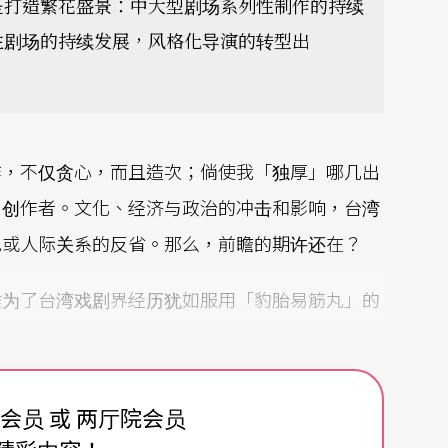
是打造繁花盛景：中大型剧场系列性制作的持续
性剧场的持续发展，风格化导演的转型出
作，不仅贪心，而且造次；倘使我「独厚」哪几出
与创作者。文化、经济与政治的冲击和影响，台湾
色或人际关系的反省。那么，前瞻的期许还在？
难为了台湾戏剧界经历犹如服用「豹胎易筋丸」的
费会员 或 两厅院会员
演，或旧作重演的比例，台湾全新创作累积的成