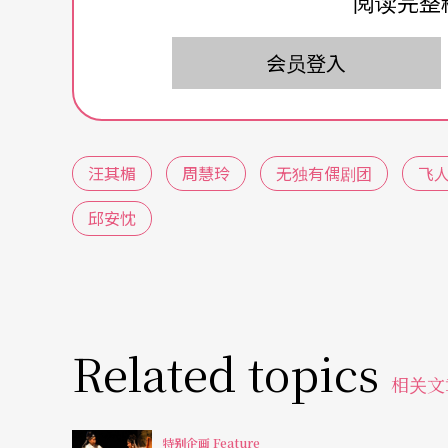
阅读完整
绩，令人讶异，而这完全不是针对一个制作、
会员登入
赖声川与表演工作坊完成了相声系列的
en说相声》等。
纪蔚然与创作社告别了《夜夜夜麻》系
汪其楣
周慧玲
无独有偶剧团
飞
吴念真和绿光剧团开创了「国民戏剧」
邱安忱
录，而记录仍然在努力创造中。
莎妹剧团导演王嘉明可以挑战六千观众
南人剧团得借前辈剧作《阉鸡》转型，启用
先例。
Related topics
The last but not the le
相关文
作「另辟蹊径」，比男人们的作为，更加
特别企画 Feature