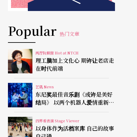
Popular
热门文章
两厅院橱窗 Hot at NTCH
理工脑加上文化心 期许让老店走
在时代前端
艺讯 News
东尼奖最佳音乐剧《或许是美好
结局》 以两个机器人爱情重新凝
视有限人生
四界看表演 Stage Viewer
以身体作为活档案库 自己的故事
自己说