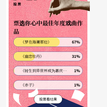
投票
票选你心中最佳年度戏曲作
品
67%
《梦在海潮那边》
31%
《幽恋牡丹》
1%
《转生到异世界成为嘉庆君—发现我的祖先是诈骗集团!?》
1%
《赤子》
投票看结果