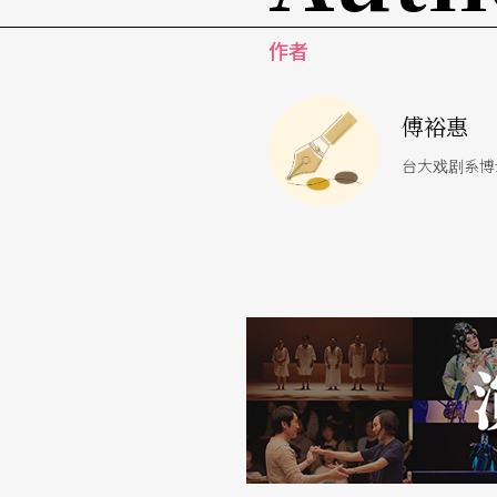
的基础，走出特有的土地风情；标榜以语言为
团导演BABOO雕琢情感浓烈的视觉结构。
作者
同时，我们也不能忽略无独有偶剧团工作室与
傅裕惠
现代剧场为偶剧表演争取更具主体性的空间。
台大戏剧系博
由此寻思，便不难理解国光剧团艺术总监王安
而让近年来国光剧团的制作交出一张多么独一
么维守京剧程式的严谨，恐怕也唯有王安祈的
一则《狐仙故事》；而除了文本修编的任务，沈
场）的创作。
就算看戏看得「莫名其妙」，在时间与历史的
剧场产业持续发展
风格化剧场如何留住？