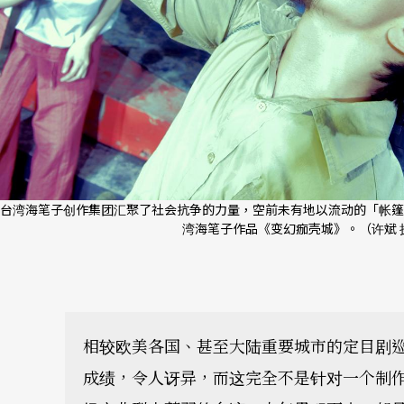
台湾海笔子创作集团汇聚了社会抗争的力量，空前未有地以流动的「帐篷
湾海笔子作品《变幻痂壳城》。（许斌 
相较欧美各国、甚至大陆重要城市的定目剧
成绩，令人讶异，而这完全不是针对一个制