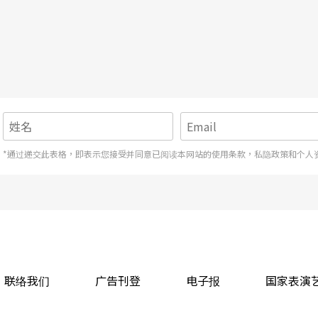
吸引剧场经验陌生的观众，走进剧场；七、八成的
，屏风表演班、绿光剧团、果陀剧场和表演工作坊
力，但另一方面，我又很好奇他们未来十年是否能
」的独立制作人能募资觅才，当然也很难刺激环境
*通过递交此表格，即表示您接受并同意已阅读本网站的使用条款，私隐政策和个人
版与票房产值的剧作与文本；不过，几出表坊制作
之梦》、《暗恋桃花源》、《张爱玲，请留言》
湾、大陆和美国等地的《宝岛一村》等等，倒仍有
译剧本抗衡的剧创能量之一。
联络我们
广告刊登
电子报
国家表演
别议题炒作并列流行的热门指标），或许可以视为