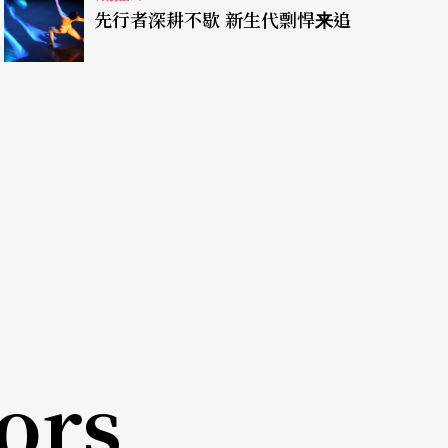
为未来的戏剧创作开创优势。美国名剧作家、也是
先行者深耕不歇 新生代剽悍来追
ha Norman，曾写作《晚安！母亲》等剧）曾为
性剧作家的地位，并为男性剧作家作品高达八成的
全然没有「性别歧视」的嫌疑；而是在这样扭曲不
求全」──求的竟是不断推出原创文本，而且求新
踪，写下《舞者阿月》、《歌未央》等剧作；当编
学术与艺术之间，更加左右逢源，连连写了《不三
ors
堂私梦》等题材见似冷僻却眼光独到的戏剧作品。
母亲与妻子的角色），仍能为剧团打好十几出剧作