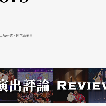
创作主体的周曼农，则是陆续以原创文字为莎妹剧
飞人集社如何以物件、偶剧和非传统题材，企图在
士后研究、国艺会董事
祈、戏曲编剧施如芳与沈惠如等人是如何地努力，
无二的成绩单（特别是《快雪时晴》）！尽管再怎
支持，得让新秀赵雪君用日本漫画的逻辑，编造了
惠如也直接参与了昆曲小剧场（二分之一Q剧
诠释里，真的是「万中无一」般值得！