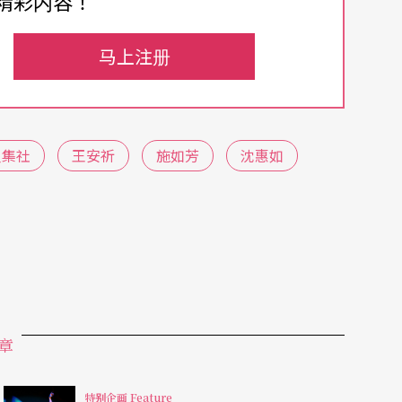
精彩内容！
一年表现的评论观点足以涵括与预期。
马上注册
制作：《又一夜》、《千禧夜》与《这一夜Wom
列三部曲的学运、后学运（或说脏话）的时代。
人集社
王安祈
施如芳
沈惠如
的历史，写下「人间条件」系列作品的辉煌记
人次，用「肤浅」娱乐更多非传统剧场观众；台
编导演皆优的蔡柏彰开创剧集式演出《K24》的
ast，过去十年，女性剧作者的眼光、努力和想像，为台湾戏剧创
章
有趣。
特别企画 Feature