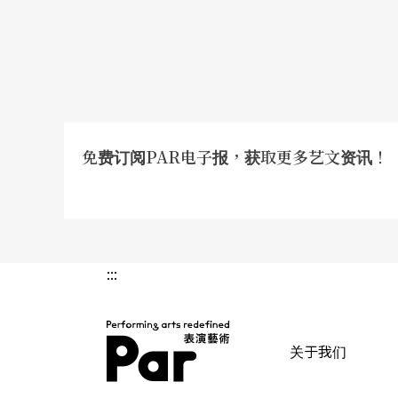
不能忽略的事实是，商业性剧场制作持续努力
产业基础似乎仍倚赖这些剧团的经营。一方面
等成熟创作者早已具有统御大型演出的制作能
顺利「交棒」或是有更上层楼的突破与创新。
免费订阅PAR电子报，获取更多艺文资讯！
眼下台湾戏剧产业尚未成熟，没有「强而有力
培养出深具市场性的原创剧作──亦即深具出
或赖声川领衔的集体即兴创作剧本诸如《如梦
:::
（林奕华导）、「相声系列」或是近来跑遍台
可期的产值潜力，这也是台湾少见能与西方翻
关于我们
音乐、歌舞剧的当红（这是堪与剧场创作中性
PAR 表演艺术杂志