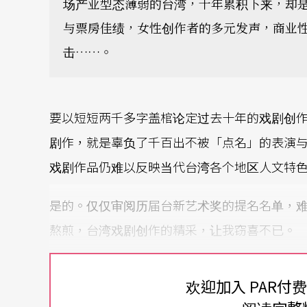
场产业型态薄弱的台湾，十年累积下来，却
与票房佳绩，女性创作者的多元发声，商业
击……。
要以短短两千多字盖棺论定过去十年的戏剧创
剧作，就是辜负了千百出不被「点名」的表演
戏剧作品仍难以反映当代台湾各个地区人文特
是的。仅仅审阅历届台新艺术奖的提名名单，
熬煎，台湾戏剧创作的精采，让我窃喜不已。
创作能量丰沛精采
成绩斐然令人讶异
欢迎加入 PAR付
相较欧美各国、甚至大陆重要城市的定目剧巡