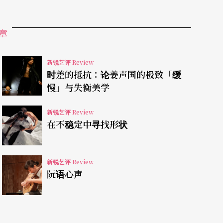
章
僵局，需要透过阿云的经验指导，才使得演员的身
之则去的对象。吊诡的是，正是「老」的阿云真正
新锐艺评 Review
时差的抵抗：论姜声国的极致「缓
仔戏表演如何转换到电影语言。换言之，所谓的
慢」与失衡美学
比「新」更「新」。「老」是因为被认识为
新锐艺评 Review
」跟「新」的二分从来就不应当是一个问题。
在不稳定中寻找形状
识的阿云在剧中唯一的出路，是在三爷出走拍摄电
「拒绝」接班，但在剧情的推进下还是不得不接受
新锐艺评 Review
阮语心声
影歌仔戏的兴起，其态度就只能是这样也很好的姑
三关」时，虽在电影兴盛的热闹底下，以歌仔戏的
脉络，自然会生出的疑问是，如果阿云与其所代表