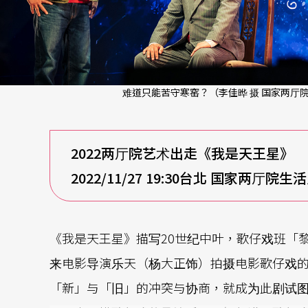
难道只能苦守寒窑？（李佳晔 摄 国家两厅院
2022
两厅院艺术出走《我是天王星》
2022/11/27 19:30
台北 国家两厅院生
《我是天王星》描写20世纪中叶，歌仔戏班「
来电影导演乐天（杨大正饰）拍摄电影歌仔戏
「新」与「旧」的冲突与协商，就成为此剧试