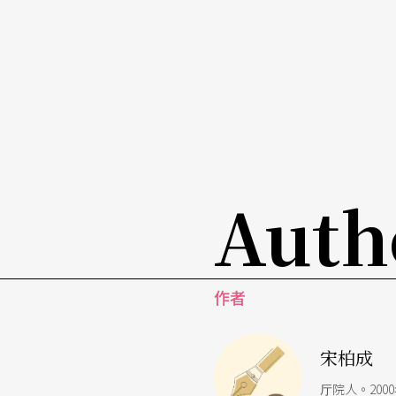
的外台歌仔戏从来不「老」，那难道没有别种
等待出走者的回首？
Auth
作者
宋柏成
厅院人。20