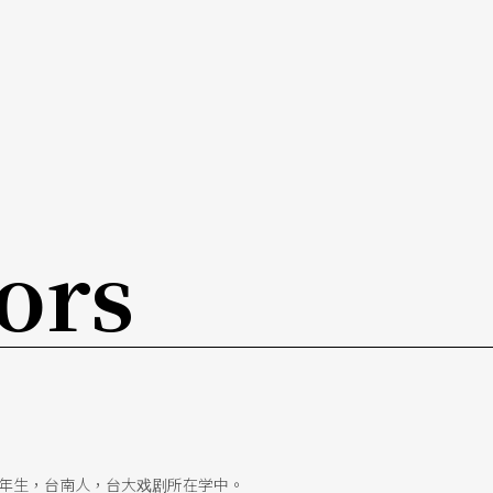
收场的可能性吗？难道就只能如王宝钏苦守寒窑，
ors
00年生，台南人，台大戏剧所在学中。