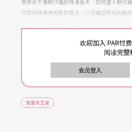
是原本不懂歌仔戏的导演乐天，如何进入歌仔
学如何转译为电影的语言，以及戏班既有的组
在演出中最关键的桥段，是乐天弃用黎明社的
影主角。这除了是一次剧团结构重组之外，更
欢迎加入 PAR付
员取而代之的理由，竟只是阿云的「老」。乐
阅读完整
言之，此时演出的有效与否不再取决于演员的
会员登入
们可以看出此剧对「老」的敌意，夹带以「新
台台最「新」型号的摄影器材拍摄在「老」的
现代摄影技术的到来，「老」演员的身体无法
我是天王星
接著，在电影开拍后，乐天并没有因为弃用阿
面。当乐天以其自日本带回的技术进行导演工
导演所谓的「超写实」术语，以致无法扮演导