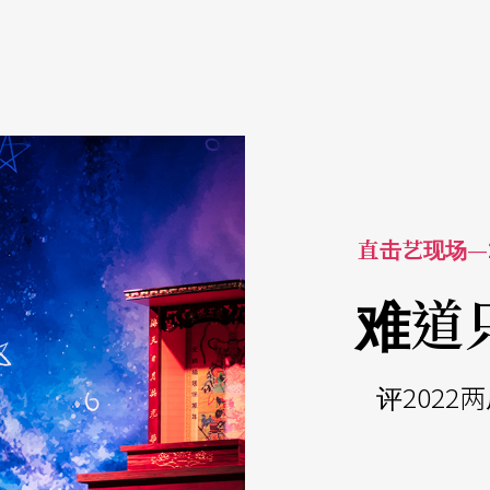
直击艺现场—
难道
评202