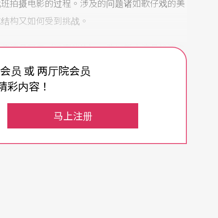
戏班拍摄电影的过程。涉及的问题诸如歌仔戏的美
成结构又如何受到挑战。
头牌演员阿云（江惠仪饰），改以新人演员扮演电
重要的是，乐天之所以弃用阿云，而以「新」人演
费会员 或 两厅院会员
天认为阿云衰老的外表使其不适于电影的演出。换
精彩内容！
才能，而在于年纪的大小、外貌的优劣。从这里我
马上注册
」代「老」的企图，而将「老」拒斥为过时。当一
阿云脸上，阿云的皱纹就无可遁逃。面对「新」的
得到进入镜头的许可。
云而拍摄顺利，反而处于无法与演员沟通的尴尬局
作时，和演员陷入无法对话的僵局。演员无法理解
演所想像的「新」电影，演员的身体动辄得咎，不