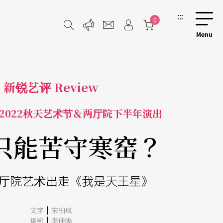
:::
0
新锐艺评 Review
2022秋天艺术节＆两厅院下半年演出
只能苦守寒窑？
2两厅院艺术出走《我是天王星》
|
文字
宋柏成
|
摄影
李佳晔