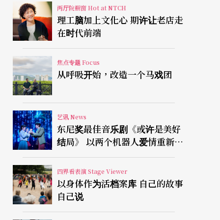
两厅院橱窗 Hot at NTCH
理工脑加上文化心 期许让老店走
在时代前端
焦点专题 Focus
从呼吸开始，改造一个马戏团
艺讯 News
东尼奖最佳音乐剧《或许是美好
结局》 以两个机器人爱情重新凝
视有限人生
四界看表演 Stage Viewer
以身体作为活档案库 自己的故事
自己说