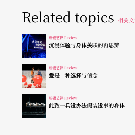
断被导演喊卡。
Related topics
相关文
此时，还是得依赖「老」经验的阿云回来化解
体得以安放。「老」在这里成为呼之则来，唤
新锐艺评 Review
沉浸体验与身体关联的再思辨
能够理解导演所带来的「新」，她能够理解歌
「老」根本就不是「老」的，反而「老」能够
新锐艺评 Review
「老」，才失去其表演自身的空间场域。「老
爱是一种选择与信念
尽管解救了电影拍摄的困境，作为「老」被认
影后，接下戏班班主的位置。尽管她在初时能
新锐艺评 Review
此致一具没办法假装没事的身体
这个留守的职位。面对外台歌仔戏的衰微，电
且心态。最后，阿云兀自唱起「我身骑白马走
独唱表现出深刻的惆怅。但若是以前文分析的