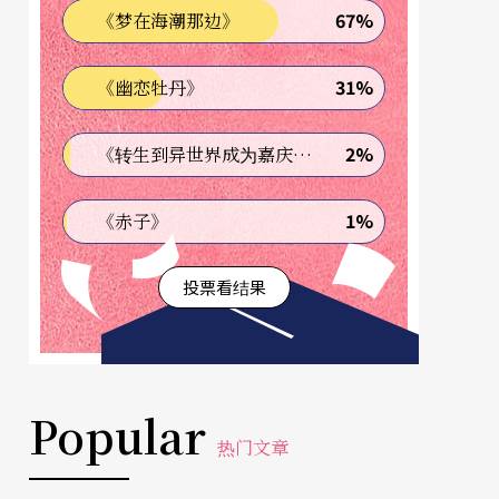
67%
《梦在海潮那边》
31%
《幽恋牡丹》
2%
《转生到异世界成为嘉庆君—发现我的祖先是诈骗集团!?》
1%
《赤子》
投票看结果
Popular
热门文章