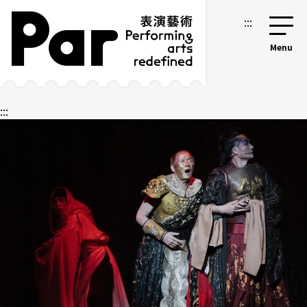
跳到主要内容区块
网站导览
:::
:::