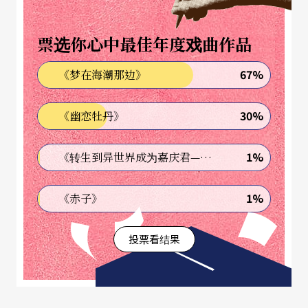
票选你心中最佳年度戏曲作品
67%
《梦在海潮那边》
30%
《幽恋牡丹》
1%
《转生到异世界成为嘉庆君—发现我的祖先是诈骗集团!?》
1%
《赤子》
投票看结果