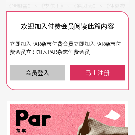
《哈姆雷》、《李尔王》、《暴风雨》、《仲夏夜
之梦》等，而将在台北演出的《凯撒大帝》则再次
欢迎加入付费会员阅读此篇内容
改编莎剧，并以「歌剧」形式，持续展现当代传奇
剧场在艺术创作上的多元与实验意义。
立即加入PAR杂志付费会员立即加入PAR杂志付
费会员立即加入PAR杂志付费会员
对主创者吴兴国而言，自《李尔在此》以来，就希
望能将「自己」作为概念抛掷到角色里，这也深深
会员登入
马上注册
影响到后续作品的思考。《凯撒大帝》背后的政治
性，就是吴兴国所在意、却又不知如何下手的关
键，因为这可以很个人，也可以非常群体，甚至是
影响整个世界。
投票