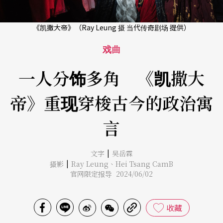
《凯撒大帝》（Ray Leung 摄 当代传奇剧场 提供）
戏曲
一人分饰多角 《凯撒大
帝》重现穿梭古今的政治寓
言
|
文字
吴岳霖
|
摄影
Ray Leung
、
Hei Tsang CamB
官网限定报导 2024/06/02
收藏