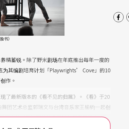
脸书）
年养精蓄锐。除了野米剧场在年底推出每年一度的
其编剧培育计划「Playwrights’ Cove」的10
新创作。
现了最新版本的《看不见的归属》。《看》于20
，由舞团艺术总监郭瑞文与台湾音乐家王榆钧一起创
4年版本的《看》有从前参演过的舞者们演出，也
发展出来的「空」身体训练，于是观众不仅看到了