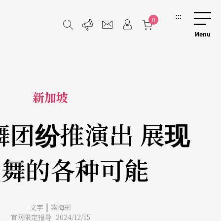
:::
0
新加坡
舞团纷推演出 展现
代舞的各种可能
|
文字
梁海彬
官网限定报导 2024/12/15