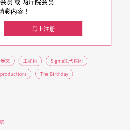
费会员 或 两厅院会员
看到了一部艺术作品在不断地锤炼以后的「成
精彩内容！
台湾高雄卫武营国家艺术文化中心演出，明年会在
马上注册
底滨海艺术中心新电信水滨剧院演出新作《Body H
舞蹈演出的Sigma舞团如今进驻中型剧院演出，《B
郭瑞文
王榆钧
Sigma现代舞团
国家美术馆「Resonates With Residency」艺术
 productions
The Birthday
此研发了一套相关的同名身体训练「Body His
身体经验，以便更深层地接触身体记忆与身体感受。
整的演出，充分展示艺术家所需要的创作空间与时
出完整的作品。而以「人．舞团」的探索为例，也
华。
章