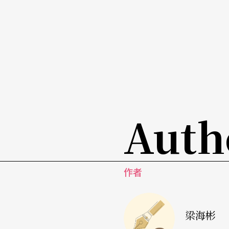
Auth
作者
梁海彬