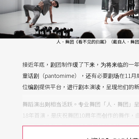
人．舞团《看不见的归属》（截自人．舞团
接近年底，剧团制作缓了下来，为将来临的一
童话剧（pantomime），还有必要剧场在11月底为
位编剧提供平台，进行剧本演读，呈现他们的
舞蹈演出则相当活跃。专业舞团「人．舞团」呈
18年首演，是庆祝舞团10周年而创作的舞作
作，作品曾参与了欧洲5个不同的艺术节。202
有新舞者的加入，舞者们都受过「人．舞团」