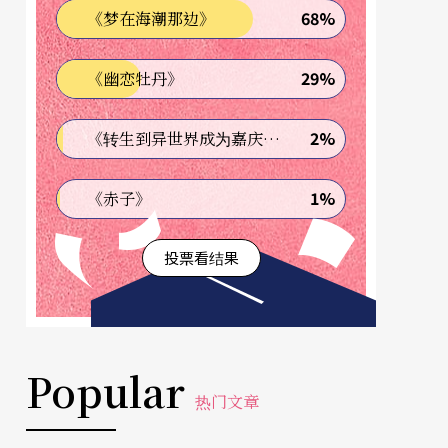
68%
《梦在海潮那边》
29%
《幽恋牡丹》
2%
《转生到异世界成为嘉庆君—发现我的祖先是诈骗集团!?》
1%
《赤子》
投票看结果
Popular
热门文章