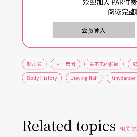
欢迎加入 PAR付
「空」身体训练如何在舞者身上「发酵」、也
阅读完整
长」。今年，《看》在新加坡演出后，就会到
会员登入
马来西亚白沙罗表演艺术中心演出。
独立现代舞组织「Sigma现代舞团」则在11月
istory》。向来在黑盒剧场和非剧场空间进行
新加坡
人．舞团
看不见的归属
ody History》是2023年时，Sigma舞团在新加坡
Body History
Jieying Nah
tinydancer
驻留计划下创作的作品，创团艺术总监洪国峰也因
tory」，以即兴为基础，为舞者寻找自身的
在艺术驻留计划下衍生出的作品，发展成了完
间，以便对其作品进行实验与雕琢，才能呈现
Related topics
证明了艺术作品必须用好几年的时间去使之升
相关文