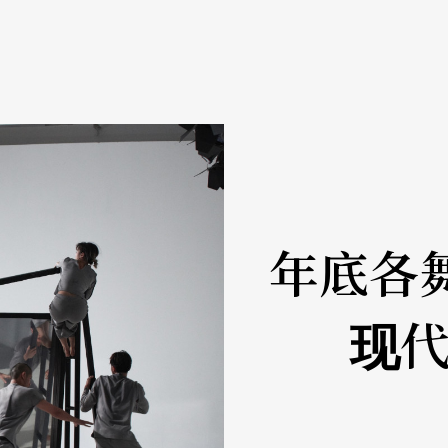
年底各
现