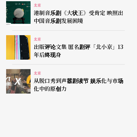
北京
最佳剧本奖以及被公认为中国原创音乐剧天花板这
港制音乐剧《大状王》受肯定 映照出
件事，不但打脸已发展近20年的内地原创音乐剧，
中国音乐剧发展困境
同时也显露出其发展的窘境，这不是盛典长长的红
北京
地毯和豪华的舞台所能遮掩的。不过，常年观察中
出版评论文集 匿名剧评「北小京」13
国表演艺术生态的人心里也默认，就算业界多数人
年后终现身
都明白中国原音乐剧困窘的原因，但大家都只是在
北京
等待著一个一夜翻转的奇迹，而不愿意为发展多练
从脱口秀到声嚣剧读节 娱乐化与市场
些基本功。因此，这个市场仍然会踉踉跄跄地走下
化中的原创力
去，野蛮生长，同时也有著无比的生命力。