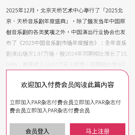
2025年12月，北京天桥艺术中心举行了「2025北
京．天桥音乐剧年度盛典」，除了颁发当年中国原
创音乐剧的各类奖项之外，中国演出行业协会也发
布了《2025中国音乐剧市场年度报告》：全年音乐
剧演出场次1.97万场，较2024年同期相比增长了15.
04%；票房收入18.07亿元人民币，同期相比增长7.
55%；观众人数818.59万人次，同期相比增长10.4
欢迎加入付费会员阅读此篇内容
1%。相对于纽约百老汇目前正面临著的制作成本大
涨，招牌依旧闪亮，后台却精算著每一分钱。中国
立即加入PAR杂志付费会员立即加入PAR杂志付
音乐剧市场则在2025年初显不可抑制的爆发之势。
费会员立即加入PAR杂志付费会员
音乐剧一直是中国演出市场中增长最快的领域之
会员登入
马上注册