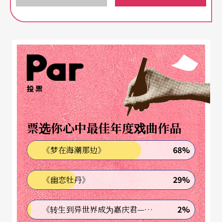
一，2025年原版引进剧码和中国原创剧目的票房已
相当接近（前者近10亿元，后者则达8.79亿元），
显示这几年正处于中国原创音乐剧发展的关键时
刻。2025年中国音乐剧市场确实热闹无比，引进的
原版音乐剧都是经典之作，《莫里哀》（法语）、
《剧院魅影》（英语，台译《歌剧魅影》）以及
投票
《巴黎圣母院》（法语，台译《钟楼怪人》）位列
场次前三；《剧院魅影》、《悲惨世界》（英语）4
票选你心中最佳年度戏曲作品
0周年纪念版音乐会，以及《摇滚红与黑》（法语）
68%
《梦在海潮那边》
位列票房前三。中文原创音乐剧的市场则随著演艺
新空间（即非剧场演出空间）在各地兴起，沉浸式
29%
《幽恋牡丹》
体验需求提升，促使驻场沉浸式音乐剧新剧不断，
2%
《转生到异世界成为嘉庆君—发现我的祖先是诈骗集团!?》
《辛吉路的画材店》、《桑塔露琪亚》和《怪物》