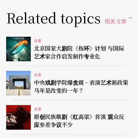
一席之地」的呼吁，他以荣获6项东尼奖的《也许是
Related topics
美好结局》（Maybe Happy Ending）为例，剖析
相关文章
「韩式音乐剧」是一个由版权引进、本土化、粉丝
经济驱动、国际联合制作构成的多元化产业体系。
北京
北京国家大剧院《指环》计划 与国际
了解纽约百老汇的商业模式、伦敦西区的生态系统
艺术家合作启发制作专业化
与「韩式音乐剧」的产业体系，对中国音乐剧产业
未来的发展无疑地有著非常深刻的警示。
北京
中央戏剧学院爆贪腐、表演艺术新政策
马年是改变的一年？
中国音乐剧市场看似繁荣的背后，是炒短线的热钱
资本与已趋于极端的粉丝经济撑起来的假象，在演
北京
艺生态系中的创作、制作与演出等环节的专业度不
原创民族歌剧《红高粱》首演 观众反
应参差争议不少
足，使其仍只能称得上是野蛮生长的业态，仍远未
到算帐的时刻。这从香港话剧团的《大状王》拿到