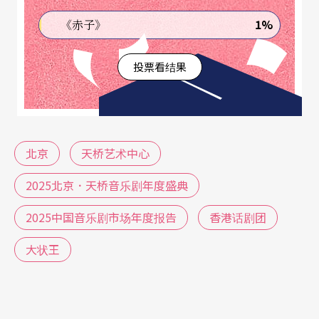
列演出场次前三，《受到召唤．敦煌》、《锦衣卫
1%
《赤子》
之刀与花》和《她对此感到厌烦》则列票房收入前
三。如同其他类型演出，北京和上海两地的音乐剧
投票看结果
市场仍占全国票房的60%以及近一半的演出场次，
吸引了全国超过六成的观众。
北京
天桥艺术中心
这次盛典同时举行了高峰对话，对谈者为伦敦尼可
尔娱乐公司联合创始人Nick Brook与原韩国音乐剧
2025北京．天桥音乐剧年度盛典
协会会长刘禧声，内容非常精准地针对中国音乐剧
2025中国音乐剧市场年度报告
香港话剧团
市场亟需构建的生态。伦敦西区的戏剧产业高度成
大状王
熟，而且西区不仅仅有戏剧与剧场，更是文化与经
济的「生态系统」；刘禧声则提出「音乐剧必须本
土化，才能让亚洲的音乐剧作品在世界舞台上占有