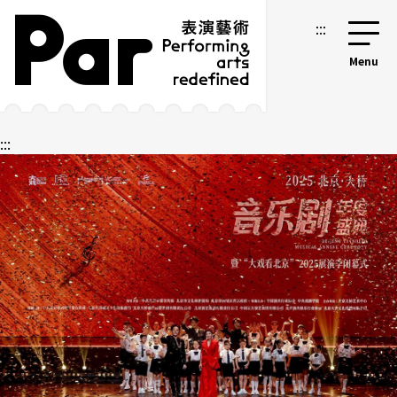
跳到主要内容区块
网站导览
:::
:::