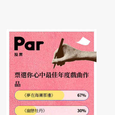
投票
票選你心中最佳年度戲曲作
品
67%
《夢在海潮那邊》
30%
《幽戀牡丹》