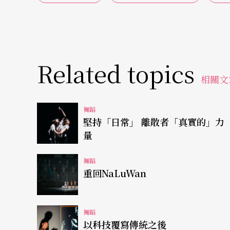
合，上半場的三支作品在開場前臨時更動演出
自演繹的獨舞《未知-假如我看不見你》，作爲
結構完整的獨立作品。眼矇黑巾的白衣女，在
Related topics
遠的未知所在；這些表面象徵不難解讀，但觀
相關文
而肢體語彙也稍嫌薄弱了點。
舞蹈
張秀萍
的《跳一點繩》裡，有不顧一切的輕快
堅持「日常」 離散者「真實的」力
量
頑童一樣，扯條繩子就玩了起來，一下子是相
想，是否繩子含有某種隱喩，後來發覺似乎不
舞蹈
重回NaLuWan
個野丫頭糾纏翻騰也不錯！音樂頗能與動作相
使嬉戲的快樂顯得刻意，著了痕跡。
舞蹈
《數海浪》用耳熟能詳的巴赫無伴奏大提琴組
以科技覆寫傳統之後