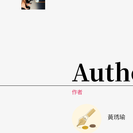
波波重複的連續動作，像不住襲來的浪潮；李
微波、有漩渦，也有拍岸的怒濤。《數海浪》或
四平八穩外，總覺得少了點東西。「到底想與
者應該還有更多的空間可供發揮吧！
該走出繡閣閨房了
Auth
在新生代編舞家中，
卓庭竹
很早就綻露頭角，
些什麼。下半場演出的新作《九八，一個下午天
作者
散。黃雨衣、黑雨傘、紅綠燈般的服裝配色，
台灣特有午後街景與律動的個性之作。當我不
互動中，捜尋些對話的趣味，然結果卻發展出
黃琇瑜
孩子氣的捉弄戲耍。