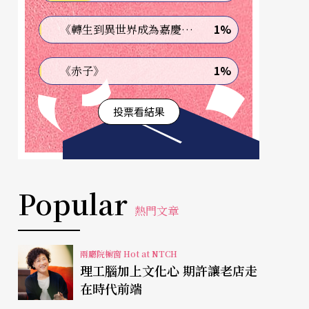
1%
《轉生到異世界成為嘉慶君—發現我的祖先是詐騙集團!?》
1%
《赤子》
投票看結果
Popular
熱門文章
兩廳院櫥窗 Hot at NTCH
理工腦加上文化心 期許讓老店走
在時代前端