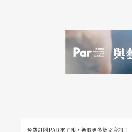
終場的《同行》由
周怡君
、張秀萍、吳碧容三
作及舞團下註腳。與其說這是同性情義的表現
完成的上提語 氣作結，就當是她們對共同未來
孔子曰：「三十而立」，用在千百年後的此刻
來」除了「挺身而出」外，還有「成熟有智慧
愁，天眞、淘氣和活力，但「三十舞蹈劇場」
夜的睡衣派對已經結束，是該走出繡閣閨房，
文字｜黃琇瑜 倫敦城市大學藝術評論碩士後研
免費訂閱PAR電子報，獲取更多藝文資訊！