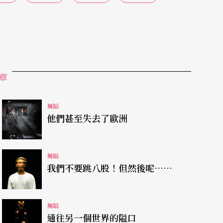
順序，反倒有助於觀衆進入狀況。
吳碧容
編作並親
一個開場的引子尙能切題，但恐怕還稱不上一個
場內四處摸索、原地打轉，再向上延展，卻觸及更
衆在拼湊意義後並未獲予可供繼續思考的可能性，
章
舞蹈
活潑。楊琇如、張秀萍這兩個大女孩，像田野間的
他們甚至失去了歐洲
爭互搏，一下子又拿兩人三腳大作文章。初時還在
必爲微言大義、說理載道等傷腦筋，輕鬆地看這兩
舞蹈
我們不要跳八股！但然後呢……
呼應，可惜表演者過於「努力」地表現開心，反而
舞蹈
曲的前奏曲入舞，展現與樂曲對稱的得體架構。一
通往另一個世界的隘口