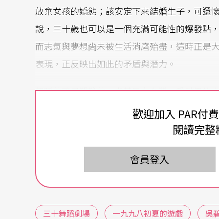
放棄女孩的嬌態；該安定下來結婚生子，可還
說，三十歲也可以是一個充滿可能性的爆發點
而志氣與夢想尙未被生活消磨殆盡，這時正是大
表現，正反映出如此的矛盾與潛力。
舞蹈的路是艱難的，尤其是在台灣。愛跳舞的
精神，恐怕很難撑下去。成軍數月的「三十舞
歡迎加入 PAR付
在舞蹈圈各有不少經歷，也曾親受西方敎育的
閱讀完整
荊棘路。會選擇聯手組織獨立小型團體，我想
會員登入
多是基於創作的欲望和共同的理想吧！
拼湊意義後的繼續思考
三十舞蹈劇場
一九九八初夏的遊戲
吳
該團此次推出的「
一九九八初夏的遊戲
」，是