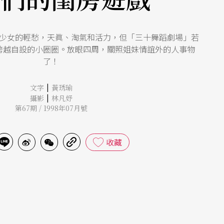
少女的輕愁，天眞、淘氣和活力，但「三十舞蹈劇場」若
跨越自設的小圈圈。放眼四周，關照姐妹情誼外的人事物
了！
|
文字
黃琇瑜
|
攝影
林凡妤
第67期 / 1998年07月號
收藏