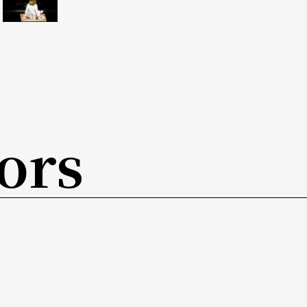
曉蕾利用構圖與組序的編排製造變化，有漣漪、有
 許是此次展演中，最可能擴大發展的作品，但在
觀衆溝通些什麼呢？」除了心事如浪重重外，編作
ors
連畢業作品都上過國家劇院舞台，但這並不能擔保
》，看得出滿滿的意圖，但 多在中途轉移或消
還有西北雨和頑皮豹的音效，令人期待一支能掌握
得不放棄這樣的妄想，又以爲能自兩人搶著卡位的
動機不明、枕頭戰似的爭奪混仗，徒令舞作折回成