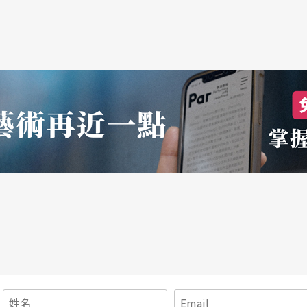
人共編合演，其中流露的患難之情，足可爲整個製
，更像是對外公吿的明志之舉。《同行》以某種未
的樂觀期待吧！
，或許可以笑說「姐姐妹妹站起來」。這個「站起
」的期許。「一九九八初夏的遊戲」有少女的輕
若要走得更久更遠，勢必得跨越自設的小圈圈。昨
放眼四周，關照姐妹情誼外的人事物了！
究生