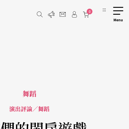
:::
0
舞蹈
演出評論／舞蹈
孩們的閨房遊戲