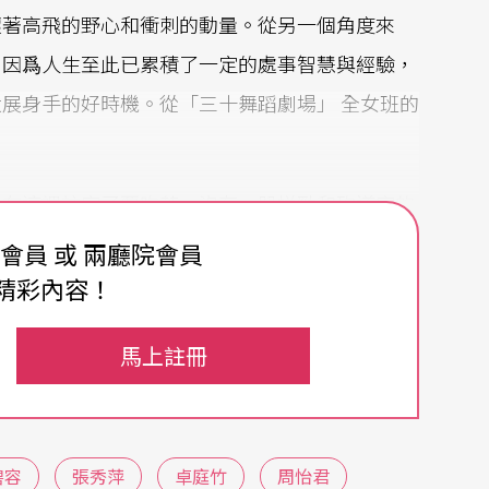
懷著高飛的野心和衝刺的動量。從另一個角度來
，因爲人生至此已累積了一定的處事智慧與經驗，
展身手的好時機。從「三十舞蹈劇場」 全女班的
人在這裡註定了要吃苦，沒有一股拼勁和殉道家的
蹈劇場」，聚集的就是一批舞癡傻女。幾位創始人
費會員 或 兩廳院會員
洗禮，兜兜轉轉，尋尋覓覓，至今還是堅持走這條
精彩內容！
除了迫於舞壇現況的種種匱乏與侷限外，應該有更
馬上註冊
碧容
張秀萍
卓庭竹
周怡君
五位靑年女將自編自演的作品集。不知是有心或巧