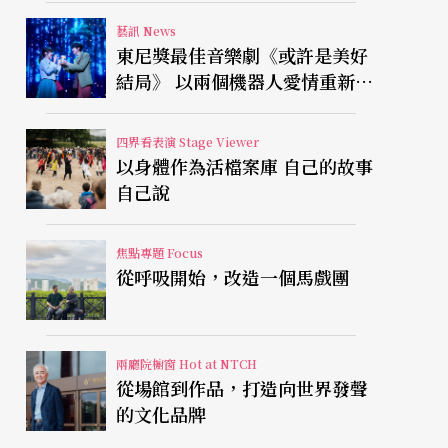
藝訊 News
東尼獎最佳音樂劇《或許是美好
結局》 以兩個機器人愛情重新凝
視有限人生
四界看表演 Stage Viewer
以身體作為活檔案庫 自己的故事
自己說
焦點專題 Focus
從呼吸開始，改造一個馬戲團
兩廳院櫥窗 Hot at NTCH
從場館到作品，打造向世界發聲
的文化品牌